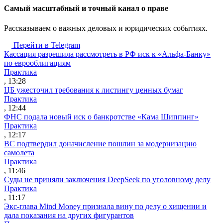
Cамый масштабный и точный канал о праве
Рассказываем о важных деловых и юридических событиях.
Перейти в Telegram
Кассация разрешила рассмотреть в РФ иск к «Альфа-Банку»
по еврооблигациям
Практика
, 13:28
ЦБ ужесточил требования к листингу ценных бумаг
Практика
, 12:44
ФНС подала новый иск о банкротстве «Кама Шиппинг»
Практика
, 12:17
ВС подтвердил доначисление пошлин за модернизацию
самолета
Практика
, 11:46
Суды не приняли заключения DeepSeek по уголовному делу
Практика
, 11:17
Экс-глава Mind Money признала вину по делу о хищении и
дала показания на других фигурантов