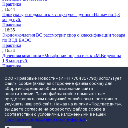
Практика
, 16:44
Прокуратура подала иск к структуре группы «Илим» на 1,8
млрд руб.
Практика
, 16:35
Экономколлегия ВС рассмотрит спор о классификации товара
по ВЭД ЕАЭС
Практика
, 16:24
Дочерняя компания «Мегафона» подала иск к «М.Видео» на
1,8 млрд руб.
Практика
, 15:50
СИП проверит отмену патента на систему управления
ООО «Правовые Новости» (ИНН 7704317790) использует
устройствами после возражений «Яндекса»
файлы cookie (включая сторонние файлы cookie) для
Практика
сбора информации об использовании сайта
, 15:17
посетителями. Такие файлы cookie помогают нам
Суды 10 стран рассматривают иски российской «дочки»
предоставлять вам наилучший онлайн-опыт, постоянно
Google о возврате дивидендов
улучшать наш веб-сайт. Нажав на кнопку «Подтвердить»,
Международная практика
вы даете согласие на обработку файлов cookie в
, 14:09
соответствии с условиями, изложенными в нашей
Политике использования cookie-файлов
.