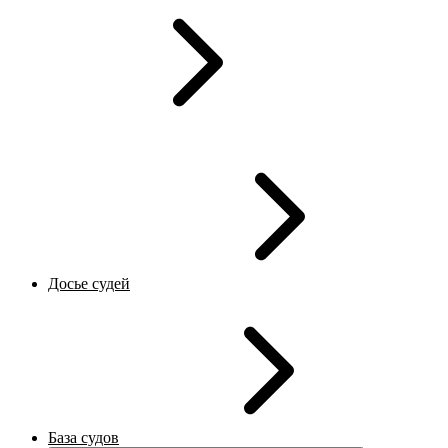
Досье судей
База судов