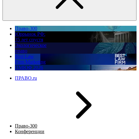
Право-300
Юррынок РФ:
35 лет спустя
Экологическое
право
Best Law
Firm Marketing
ПМЮФ 2026
ПРАВО.ru
Право-300
Конференции