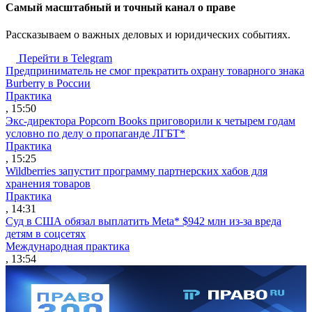
Cамый масштабный и точный канал о праве
Рассказываем о важных деловых и юридических событиях.
Перейти в Telegram
Предприниматель не смог прекратить охрану товарного знака
Burberry в России
Практика
, 15:50
Экс-директора Popcorn Books приговорили к четырем годам
условно по делу о пропаганде ЛГБТ*
Практика
, 15:25
Wildberries запустит программу партнерских хабов для
хранения товаров
Практика
, 14:31
Суд в США обязал выплатить Meta* $942 млн из-за вреда
детям в соцсетях
Международная практика
, 13:54