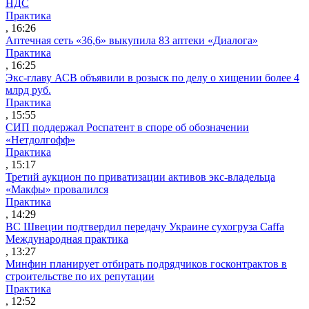
НДС
Практика
, 16:26
Аптечная сеть «36,6» выкупила 83 аптеки «Диалога»
Практика
, 16:25
Экс-главу АСВ объявили в розыск по делу о хищении более 4
млрд руб.
Практика
, 15:55
СИП поддержал Роспатент в споре об обозначении
«Нетдолгофф»
Практика
, 15:17
Третий аукцион по приватизации активов экс-владельца
«Макфы» провалился
Практика
, 14:29
ВС Швеции подтвердил передачу Украине сухогруза Caffa
Международная практика
, 13:27
Минфин планирует отбирать подрядчиков госконтрактов в
строительстве по их репутации
Практика
, 12:52