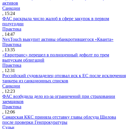
активов
Санкции
, 15:24
ФАС раскрыла число жалоб в сфере закупок в первом
полугодии
Практика
, 14:47
NexTouch выкупит активы обанкротившегося «Кванта»
Практика
, 13:35
«Евротранс» перешел в полноценный дефолт по трем
выпускам облигаций
Практика
, 12:31
Российский судовладелец отозвал иск к ЕС после исключения
танкера из санкционных списков
Санкции
, 12:23
ФАС возбудила дело из-за ограничений при страховании
заемщиков
Практика
, 12:06
Самарская ККС приняла отставку главы облсуда Шилова
после проверки Генпрокуратуры
Судьи