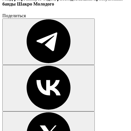
банды Шакро Молодого
Поделиться