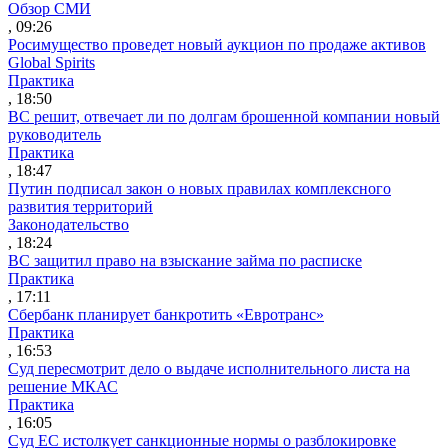
Обзор СМИ
, 09:26
Росимущество проведет новый аукцион по продаже активов
Global Spirits
Практика
, 18:50
ВС решит, отвечает ли по долгам брошенной компании новый
руководитель
Практика
, 18:47
Путин подписал закон о новых правилах комплексного
развития территорий
Законодательство
, 18:24
ВС защитил право на взыскание займа по расписке
Практика
, 17:11
Сбербанк планирует банкротить «Евротранс»
Практика
, 16:53
Суд пересмотрит дело о выдаче исполнительного листа на
решение МКАС
Практика
, 16:05
Суд ЕС истолкует санкционные нормы о разблокировке