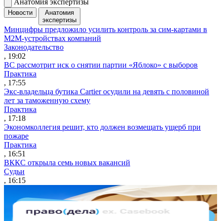
Анатомия экспертизы
Новости
Анатомия
экспертизы
Минцифры предложило усилить контроль за сим-картами в
M2M-устройствах компаний
Законодательство
, 19:02
ВС рассмотрит иск о снятии партии «Яблоко» с выборов
Практика
, 17:55
Экс-владельца бутика Cartier осудили на девять с половиной
лет за таможенную схему
Практика
, 17:18
Экономколлегия решит, кто должен возмещать ущерб при
пожаре
Практика
, 16:51
ВККС открыла семь новых вакансий
Судьи
, 16:15