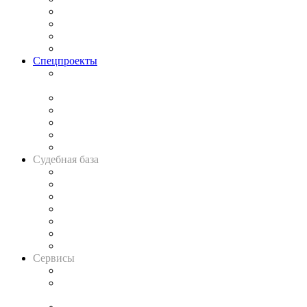
Исследования
Рынок юридических услуг
Юридическое сообщество
Важнейшие правовые темы в прессе
Спецпроекты
Подкаст «В здравом уме
и твёрдой памяти»
Legal Design
Банкротная панорама
Советы для литигаторов
Сговоры на торгах
Авто
Судебная база
Картотека арбитражных дел
Решения арбитражных судов
Календарь рассмотрения арбитражных дел
Досье судей
Информация о судах
RSS лента новостей
Вакансии для юристов
Сервисы
Справочно-правовая система
Casebook: мониторинг дел
и компаний