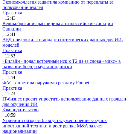
Экономколлегия защитила компанию от переплаты за
пользование землей
Практика
, 12:43
Великобритания расширила антироссийские санкции
Санкции
, 12:41
АБД предложила стандарт синтетических данных для ИИ-
моделей
Практика
, 11:53
«Билайн» подал встречный иск к Т2 из-за слова «микс» в
названии бренда мультиподписки
Практика
, 11:44
ФАС запретила наружную рекламу Fonbet
Практика
, 11:23
IT-бизнес просит упростить использование данных граждан
для обучения ИИ
Законодательство
, 10:59
Утренний обзор за 6 августа: ужесточение закупок
иностранной техники и рост рынка M&A за счет
национализации