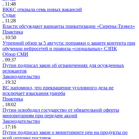
, 11:48
ВККС открыла семь новых вакансий
Судьи
, 11:28
Власти обсуждают варианты приватизации «Сирены-Трэвел»
Практика
, 10:50
Утренний обзор за 5 августа: поправки о защите контента при
обучении нейросетей и правила «социальных» СЗПК
Обзор СМИ
, 09:37
Путин подписал закон об ограничениях для осужденных
релокантов
Законодательство
, 19:32
ВС напомнил, что прекращение уголовного дела не
исключает взыскания ущерба
Практика
, 18:02
Путин освободил государство от обязательной оферты
миноритариям при передаче акций
Законодательство
, 17:16
Путин подписал закон о мониторинге цен на продукты по
всей цепочке поставок