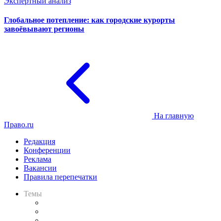
Экспертный анализ
Глобальное потепление: как городские курорты
завоёвывают регионы
На главную
Право.ru
Редакция
Конференции
Реклама
Вакансии
Правила перепечатки
Темы
Практика
Законодательство
Процесс