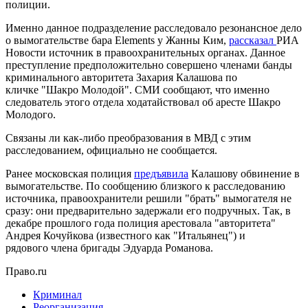
полиции.
Именно данное подразделение расследовало резонансное дело
о вымогательстве бара Elements у Жанны Ким,
рассказал
РИА
Новости источник в правоохранительных органах. Данное
преступление предположительно совершено членами банды
криминального авторитета Захария Калашова по
кличке "Шакро Молодой". СМИ сообщают, что именно
следователь этого отдела ходатайствовал об аресте Шакро
Молодого.
Связаны ли как-либо преобразования в МВД с этим
расследованием, официально не сообщается.
Ранее московская полиция
предъявила
Калашову обвинение в
вымогательстве. По сообщению близкого к расследованию
источника, правоохранители решили "брать" вымогателя не
сразу: они предварительно задержали его подручных. Так, в
декабре прошлого года полиция арестовала "авторитета"
Андрея Кочуйкова (известного как "Итальянец") и
рядового члена бригады Эдуарда Романова.
Право.ru
Криминал
Реорганизация