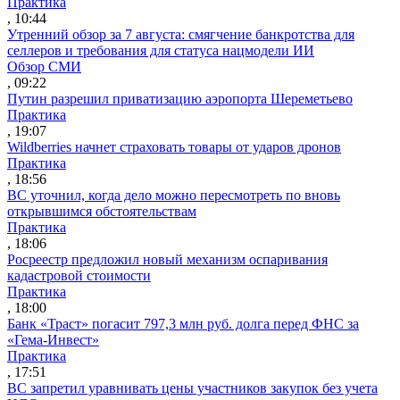
Практика
, 10:44
Утренний обзор за 7 августа: смягчение банкротства для
селлеров и требования для статуса нацмодели ИИ
Обзор СМИ
, 09:22
Путин разрешил приватизацию аэропорта Шереметьево
Практика
, 19:07
Wildberries начнет страховать товары от ударов дронов
Практика
, 18:56
ВС уточнил, когда дело можно пересмотреть по вновь
открывшимся обстоятельствам
Практика
, 18:06
Росреестр предложил новый механизм оспаривания
кадастровой стоимости
Практика
, 18:00
Банк «Траст» погасит 797,3 млн руб. долга перед ФНС за
«Гема-Инвест»
Практика
, 17:51
ВС запретил уравнивать цены участников закупок без учета