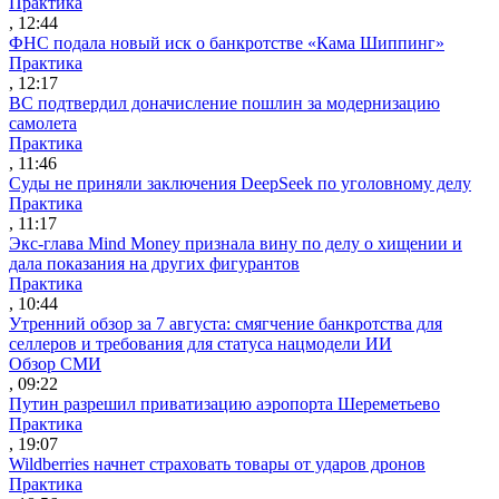
Практика
, 12:44
ФНС подала новый иск о банкротстве «Кама Шиппинг»
Практика
, 12:17
ВС подтвердил доначисление пошлин за модернизацию
самолета
Практика
, 11:46
Суды не приняли заключения DeepSeek по уголовному делу
Практика
, 11:17
Экс-глава Mind Money признала вину по делу о хищении и
дала показания на других фигурантов
Практика
, 10:44
Утренний обзор за 7 августа: смягчение банкротства для
селлеров и требования для статуса нацмодели ИИ
Обзор СМИ
, 09:22
Путин разрешил приватизацию аэропорта Шереметьево
Практика
, 19:07
Wildberries начнет страховать товары от ударов дронов
Практика