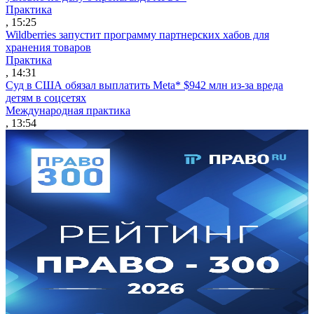
Практика
, 15:25
Wildberries запустит программу партнерских хабов для
хранения товаров
Практика
, 14:31
Суд в США обязал выплатить Meta* $942 млн из-за вреда
детям в соцсетях
Международная практика
, 13:54