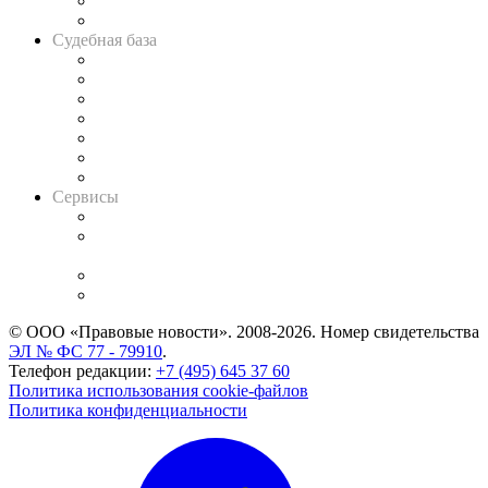
Сговоры на торгах
Авто
Судебная база
Картотека арбитражных дел
Решения арбитражных судов
Календарь рассмотрения арбитражных дел
Досье судей
Информация о судах
RSS лента новостей
Вакансии для юристов
Сервисы
Справочно-правовая система
Casebook: мониторинг дел
и компаний
Caselook: поиск и анализ практики
CASE.ONE: управление юридической службой
© ООО «Правовые новости». 2008-2026.
Номер свидетельства
ЭЛ № ФС 77 - 79910
.
Телефон редакции:
+7 (495) 645 37 60
Политика использования cookie-файлов
Политика конфиденциальности