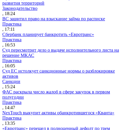
развития территорий
Законодательство
, 18:24
ВС защитил право на взыскание займа по расписке
Практика
, 17:11
Сбербанк планирует банкротить «Евротранс»
Практика
, 16:53
Суд пересмотрит дело о выдаче исполнительного листа на
решение МКАС
Практика
, 16:05
Суд ЕС истолкует санкционные нормы о разблокировке
активов
Санкции
, 15:24
ФАС раскрыла число жалоб в сфере закупок в первом
полугодии
Практика
, 14:47
NexTouch выкупит активы обанкротившегося «Кванта»
Практика
, 13:35
«Евротранс» перешел в полноценный дефолт по трем