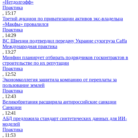
«Нетдолгофф»
Практика
, 15:17
Третий аукцион по приватизации активов экс-владельца
«Макфы» провалился
Практика
, 14:29
ВС Швеции подтвердил передачу Украине сухогруза Caffa
Международная практика
, 13:27
Минфин планирует отбирать подрядчиков госконтрактов в
строительстве по их репутации
Практика
, 12:52
Экономколлегия защитила компанию от переплаты за
пользование землей
Практика
, 12:43
Великобритания расширила антироссийские санкции
Санкции
, 12:41
АБД предложила стандарт синтетических данных для ИИ-
моделей
Практика
, 11:53