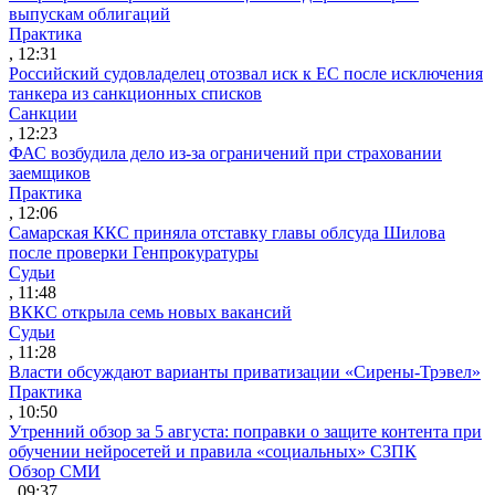
выпускам облигаций
Практика
, 12:31
Российский судовладелец отозвал иск к ЕС после исключения
танкера из санкционных списков
Санкции
, 12:23
ФАС возбудила дело из-за ограничений при страховании
заемщиков
Практика
, 12:06
Самарская ККС приняла отставку главы облсуда Шилова
после проверки Генпрокуратуры
Судьи
, 11:48
ВККС открыла семь новых вакансий
Судьи
, 11:28
Власти обсуждают варианты приватизации «Сирены-Трэвел»
Практика
, 10:50
Утренний обзор за 5 августа: поправки о защите контента при
обучении нейросетей и правила «социальных» СЗПК
Обзор СМИ
, 09:37