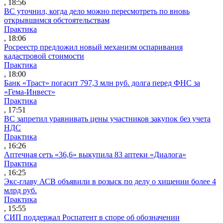
, 18:56
ВС уточнил, когда дело можно пересмотреть по вновь
открывшимся обстоятельствам
Практика
, 18:06
Росреестр предложил новый механизм оспаривания
кадастровой стоимости
Практика
, 18:00
Банк «Траст» погасит 797,3 млн руб. долга перед ФНС за
«Гема-Инвест»
Практика
, 17:51
ВС запретил уравнивать цены участников закупок без учета
НДС
Практика
, 16:26
Аптечная сеть «36,6» выкупила 83 аптеки «Диалога»
Практика
, 16:25
Экс-главу АСВ объявили в розыск по делу о хищении более 4
млрд руб.
Практика
, 15:55
СИП поддержал Роспатент в споре об обозначении