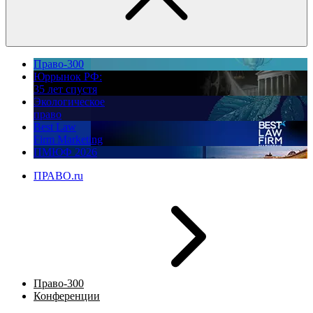
Право-300
Юррынок РФ:
35 лет спустя
Экологическое
право
Best Law
Firm Marketing
ПМЮФ 2026
ПРАВО.ru
Право-300
Конференции