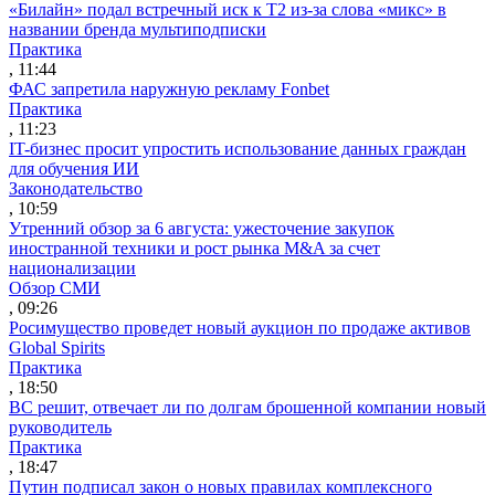
«Билайн» подал встречный иск к Т2 из-за слова «микс» в
названии бренда мультиподписки
Практика
, 11:44
ФАС запретила наружную рекламу Fonbet
Практика
, 11:23
IT-бизнес просит упростить использование данных граждан
для обучения ИИ
Законодательство
, 10:59
Утренний обзор за 6 августа: ужесточение закупок
иностранной техники и рост рынка M&A за счет
национализации
Обзор СМИ
, 09:26
Росимущество проведет новый аукцион по продаже активов
Global Spirits
Практика
, 18:50
ВС решит, отвечает ли по долгам брошенной компании новый
руководитель
Практика
, 18:47
Путин подписал закон о новых правилах комплексного