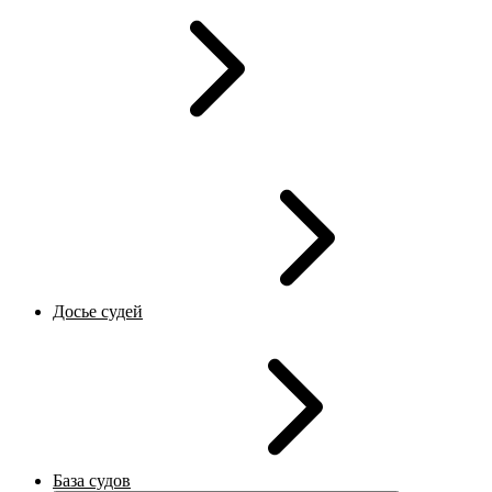
Досье судей
База судов