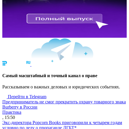
Cамый масштабный и точный канал о праве
Рассказываем о важных деловых и юридических событиях.
Перейти в Telegram
Предприниматель не смог прекратить охрану товарного знака
Burberry в России
Практика
, 15:50
Экс-директора Popcorn Books приговорили к четырем годам
условно по делу о пропаганде ЛГБТ*