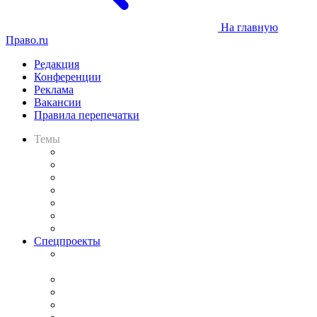
На главную
Право.ru
Редакция
Конференции
Реклама
Вакансии
Правила перепечатки
Темы
Практика
Законодательство
Процесс
Исследования
Рынок юридических услуг
Юридическое сообщество
Важнейшие правовые темы в прессе
Спецпроекты
Подкаст «В здравом уме
и твёрдой памяти»
Legal Design
Банкротная панорама
Советы для литигаторов