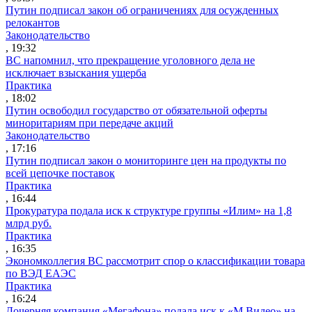
Путин подписал закон об ограничениях для осужденных
релокантов
Законодательство
, 19:32
ВС напомнил, что прекращение уголовного дела не
исключает взыскания ущерба
Практика
, 18:02
Путин освободил государство от обязательной оферты
миноритариям при передаче акций
Законодательство
, 17:16
Путин подписал закон о мониторинге цен на продукты по
всей цепочке поставок
Практика
, 16:44
Прокуратура подала иск к структуре группы «Илим» на 1,8
млрд руб.
Практика
, 16:35
Экономколлегия ВС рассмотрит спор о классификации товара
по ВЭД ЕАЭС
Практика
, 16:24
Дочерняя компания «Мегафона» подала иск к «М.Видео» на