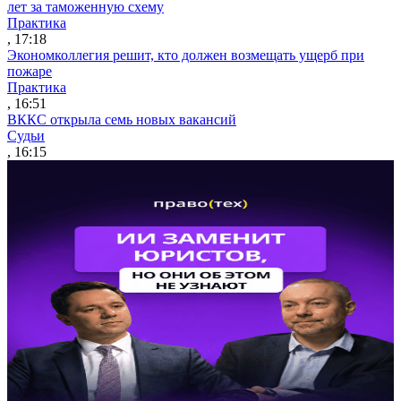
лет за таможенную схему
Практика
, 17:18
Экономколлегия решит, кто должен возмещать ущерб при
пожаре
Практика
, 16:51
ВККС открыла семь новых вакансий
Судьи
, 16:15