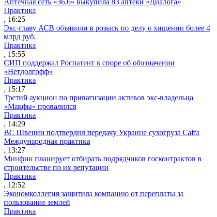
Аптечная сеть «36,6» выкупила 83 аптеки «Диалога»
Практика
, 16:25
Экс-главу АСВ объявили в розыск по делу о хищении более 4
млрд руб.
Практика
, 15:55
СИП поддержал Роспатент в споре об обозначении
«Нетдолгофф»
Практика
, 15:17
Третий аукцион по приватизации активов экс-владельца
«Макфы» провалился
Практика
, 14:29
ВС Швеции подтвердил передачу Украине сухогруза Caffa
Международная практика
, 13:27
Минфин планирует отбирать подрядчиков госконтрактов в
строительстве по их репутации
Практика
, 12:52
Экономколлегия защитила компанию от переплаты за
пользование землей
Практика