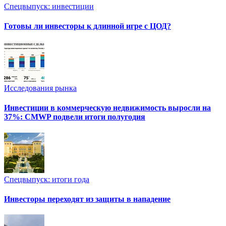
Спецвыпуск: инвестиции
Готовы ли инвесторы к длинной игре с ЦОД?
Исследования рынка
Инвестиции в коммерческую недвижимость выросли на
37%: CMWP подвели итоги полугодия
Спецвыпуск: итоги года
Инвесторы переходят из защиты в нападение