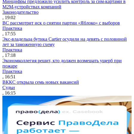
Минцифры предложило усилить контроль за сим-картами в
M2M-устройствах компаний
Законодательство
, 19:02
ВС рассмотрит иск о снятии партии «Яблоко» с выборов
Практика
, 17:55
Экс-владельца бутика Cartier осудили на девять с половиной
лет за таможенную схему
Практика
, 17:18
Экономколлегия решит, кто должен возмещать ущерб при
пожаре
Практика
, 16:51
ВККС открыла семь новых вакансий
Судьи
, 16:15