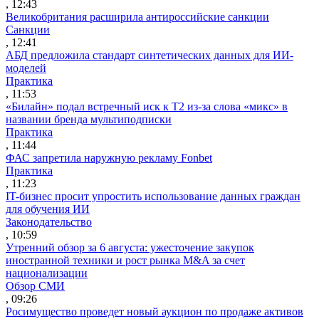
, 12:43
Великобритания расширила антироссийские санкции
Санкции
, 12:41
АБД предложила стандарт синтетических данных для ИИ-
моделей
Практика
, 11:53
«Билайн» подал встречный иск к Т2 из-за слова «микс» в
названии бренда мультиподписки
Практика
, 11:44
ФАС запретила наружную рекламу Fonbet
Практика
, 11:23
IT-бизнес просит упростить использование данных граждан
для обучения ИИ
Законодательство
, 10:59
Утренний обзор за 6 августа: ужесточение закупок
иностранной техники и рост рынка M&A за счет
национализации
Обзор СМИ
, 09:26
Росимущество проведет новый аукцион по продаже активов