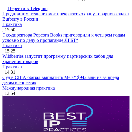
Перейти в Telegram
Предприниматель не смог прекратить охрану товарного знака
Burberry в России
Практика
, 15:50
Экс-директора Popcorn Books приговорили к четырем годам
условно по делу о пропаганде ЛГБТ*
Практика
, 15:25
Wildberries запустит программу партнерских хабов для
хранения товаров
Практика
, 14:31
Суд в США обязал выплатить Meta* $942 млн из-за вреда
детям в соцсетях
Международная практика
, 13:54