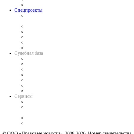
Важнейшие правовые темы в прессе
Спецпроекты
Подкаст «В здравом уме
и твёрдой памяти»
Legal Design
Банкротная панорама
Советы для литигаторов
Сговоры на торгах
Авто
Судебная база
Картотека арбитражных дел
Решения арбитражных судов
Календарь рассмотрения арбитражных дел
Досье судей
Информация о судах
RSS лента новостей
Вакансии для юристов
Сервисы
Справочно-правовая система
Casebook: мониторинг дел
и компаний
Caselook: поиск и анализ практики
CASE.ONE: управление юридической службой
© ООО «Правовые новости». 2008-2026.
Номер свидетельства