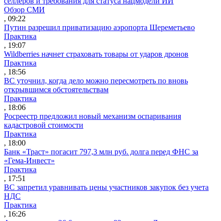
селлеров и требования для статуса нацмодели ИИ
Обзор СМИ
, 09:22
Путин разрешил приватизацию аэропорта Шереметьево
Практика
, 19:07
Wildberries начнет страховать товары от ударов дронов
Практика
, 18:56
ВС уточнил, когда дело можно пересмотреть по вновь
открывшимся обстоятельствам
Практика
, 18:06
Росреестр предложил новый механизм оспаривания
кадастровой стоимости
Практика
, 18:00
Банк «Траст» погасит 797,3 млн руб. долга перед ФНС за
«Гема-Инвест»
Практика
, 17:51
ВС запретил уравнивать цены участников закупок без учета
НДС
Практика
, 16:26