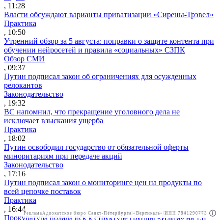
, 11:28
Власти обсуждают варианты приватизации «Сирены-Трэвел»
Практика
, 10:50
Утренний обзор за 5 августа: поправки о защите контента при
обучении нейросетей и правила «социальных» СЗПК
Обзор СМИ
, 09:37
Путин подписал закон об ограничениях для осужденных
релокантов
Законодательство
, 19:32
ВС напомнил, что прекращение уголовного дела не
исключает взыскания ущерба
Практика
, 18:02
Путин освободил государство от обязательной оферты
миноритариям при передаче акций
Законодательство
, 17:16
Путин подписал закон о мониторинге цен на продукты по
всей цепочке поставок
Практика
, 16:44
Реклама
Адвокатское бюро Санкт-Петербурга «Вертикаль» ИНН 7841290773
Реклама
АО"Право.ру" ИНН: 7708095468
Прокуратура подала иск к структуре группы «Илим» на 1,8