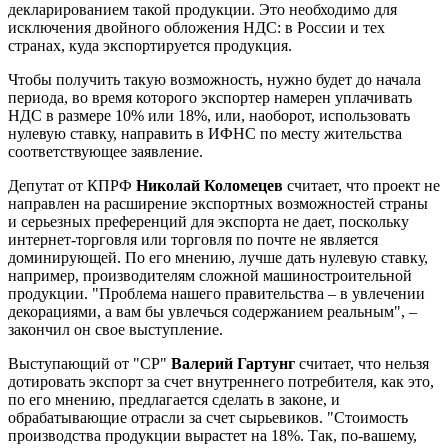
декларированием такой продукции. Это необходимо для
исключения двойного обложения НДС: в России и тех
странах, куда экспортируется продукция.
Чтобы получить такую возможность, нужно будет до начала
периода, во время которого экспортер намерен уплачивать
НДС в размере 10% или 18%, или, наоборот, использовать
нулевую ставку, направить в ИФНС по месту жительства
соответствующее заявление.
Депутат от КПРФ
Николай Коломецев
считает, что проект не
направлен на расширение экспортных возможностей страны
и серьезных преференций для экспорта не дает, поскольку
интернет-торговля или торговля по почте не является
доминирующей. По его мнению, лучше дать нулевую ставку,
например, производителям сложной машиностроительной
продукции. "Проблема нашего правительства – в увлечении
декорациями, а вам бы увлечься содержанием реальным", –
закончил он свое выступление.
Выступающий от "СР"
Валерий Гартунг
считает, что нельзя
дотировать экспорт за счет внутреннего потребителя, как это,
по его мнению, предлагается сделать в законе, и
обрабатывающие отрасли за счет сырьевиков. "Стоимость
производства продукции вырастет на 18%. Так, по-вашему,