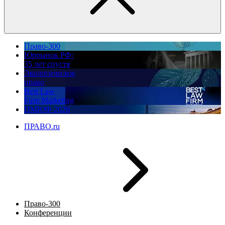
Право-300
Юррынок РФ:
35 лет спустя
Экологическое
право
Best Law
Firm Marketing
ПМЮФ 2026
ПРАВО.ru
Право-300
Конференции