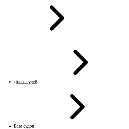
Досье судей
База судов