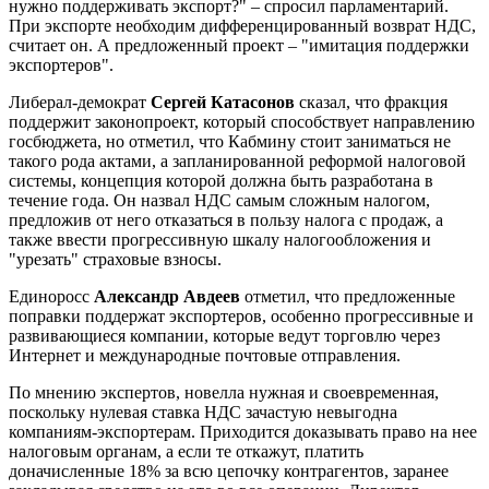
нужно поддерживать экспорт?" – спросил парламентарий.
При экспорте необходим дифференцированный возврат НДС,
считает он. А предложенный проект – "имитация поддержки
экспортеров".
Либерал-демократ
Сергей Катасонов
сказал, что фракция
поддержит законопроект, который способствует направлению
госбюджета, но отметил, что Кабмину стоит заниматься не
такого рода актами, а запланированной реформой налоговой
системы, концепция которой должна быть разработана в
течение года. Он назвал НДС самым сложным налогом,
предложив от него отказаться в пользу налога с продаж, а
также ввести прогрессивную шкалу налогообложения и
"урезать" страховые взносы.
Единоросс
Александр Авдеев
отметил, что предложенные
поправки поддержат экспортеров, особенно прогрессивные и
развивающиеся компании, которые ведут торговлю через
Интернет и международные почтовые отправления.
По мнению экспертов, новелла нужная и своевременная,
поскольку нулевая ставка НДС зачастую невыгодна
компаниям-экспортерам. Приходится доказывать право на нее
налоговым органам, а если те откажут, платить
доначисленные 18% за всю цепочку контрагентов, заранее