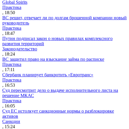
Global Spirits
Практика
, 18:50
ВС решит, отвечает ли по долгам брошенной компании новый
руководитель
Практика
, 18:47
Путин подписал закон о новых правилах комплексного
развития территорий
Законодательство
, 18:24
ВС защитил право на взыскание займа по расписке
Практика
, 17:11
Сбербанк планирует банкротить «Евротранс»
Практика
, 16:53
Суд пересмотрит дело о выдаче исполнительного листа на
решение МКАС
Практика
, 16:05
Суд ЕС истолкует санкционные нормы о разблокировке
активов
Санкции
, 15:24