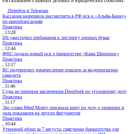
Рассказываем о важных деловых и юридических событиях.
Перейти в Telegram
Кассация разрешила рассмотреть в РФ иск к «Альфа-Банку»
по еврооблигациям
Практика
, 13:28
ЦБ ужесточил требования к листингу ценных бумаг
Практика
, 12:44
ФНС подала новый иск о банкротстве «Кама Шиппинг»
Практика
, 12:17
ВС подтвердил доначисление пошлин за модернизацию
самолета
Практика
, 11:46
Суды не приняли заключения DeepSeek по уголовному делу
Практика
, 11:17
Экс-глава Mind Money признала вину по делу о хищении и
дала показания на других фигурантов
Практика
, 10:44
Утренний обзор за 7 августа: смягчение банкротства для