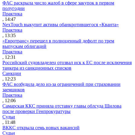
ФАС раскрыла число жалоб в сфере закупок в первом
полугодии
Практика
, 14:47
NexTouch выкупит активы обанкротившегося «Кванта»
Практика
, 13:35
«Евротранс» перешел в полноценный дефолт по трем
выпускам облигаций
Практика
, 12:31
Российский судовладелец отозвал иск к ЕС после исключения
танкера из санкционных списков
Санкции
, 12:23
ФАС возбудила дело из-за ограничений при страховании
заемщиков
Практика
, 12:06
Самарская ККС приняла отставку главы облсуда Шилова
после проверки Генпрокуратуры
Судьи
, 11:48
ВККС открыла семь новых вакансий
Судьи