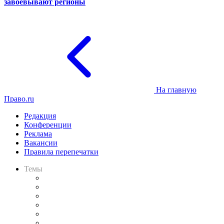
завоёвывают регионы
На главную
Право.ru
Редакция
Конференции
Реклама
Вакансии
Правила перепечатки
Темы
Практика
Законодательство
Процесс
Исследования
Рынок юридических услуг
Юридическое сообщество