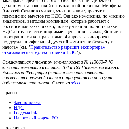
закладывая средство на это во все операции. Директор
департамента налоговой и таможенной политики Минфина
Алексей Сазанов
считает, что поправки упростят и
применение вычетов по НДС.
Однако изменения, по мнению
аналитиков, выгодны компаниям, которые работают с
российскими заказчиками, потому что при полной ставке
НДС автоматически поднимает цены при взаимодействии с
иностранными контрагентами. 4 апреля законопроект
поддержал профильный думский комитет по бюджету и
налогам (см. "
Правительство разрешит экспортерам
отказываться от нулевой ставки НДС
").
Ознакомиться с текстом законопроекта № 113663-7 "О
внесении изменений в статьи 164 и 165 Налогового кодекса
Российской Федерации (в части совершенствования
применения налоговой ставки 0 процентов по налогу на
добавленную стоимость)" можно
здесь
.
Право.ru
Законопроект
НДС
Госдума РФ
Налоговый кодекс РФ
Поделиться