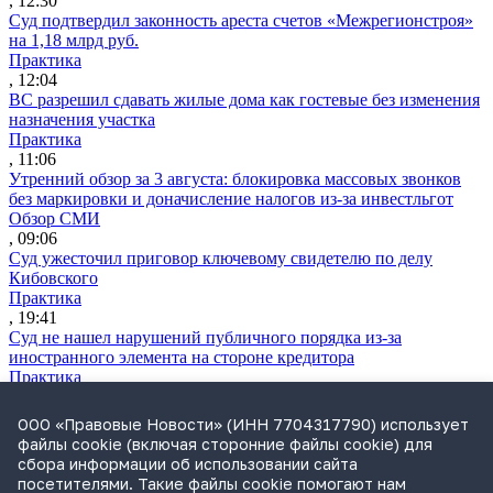
, 12:30
Суд подтвердил законность ареста счетов «Межрегионстроя»
на 1,18 млрд руб.
Практика
, 12:04
ВС разрешил сдавать жилые дома как гостевые без изменения
назначения участка
Практика
, 11:06
Утренний обзор за 3 августа: блокировка массовых звонков
без маркировки и доначисление налогов из-за инвестльгот
Обзор СМИ
, 09:06
Суд ужесточил приговор ключевому свидетелю по делу
Кибовского
Практика
, 19:41
Суд не нашел нарушений публичного порядка из-за
иностранного элемента на стороне кредитора
Практика
, 18:34
В «Деловой России» прокомментировали арест руководства
ООО «Правовые Новости» (ИНН 7704317790) использует
«Эфко»
файлы cookie (включая сторонние файлы cookie) для
Практика
сбора информации об использовании сайта
, 17:49
посетителями. Такие файлы cookie помогают нам