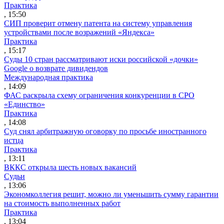
Практика
, 15:50
СИП проверит отмену патента на систему управления
устройствами после возражений «Яндекса»
Практика
, 15:17
Суды 10 стран рассматривают иски российской «дочки»
Google о возврате дивидендов
Международная практика
, 14:09
ФАС раскрыла схему ограничения конкуренции в СРО
«Единство»
Практика
, 14:08
Суд снял арбитражную оговорку по просьбе иностранного
истца
Практика
, 13:11
ВККС открыла шесть новых вакансий
Судьи
, 13:06
Экономколлегия решит, можно ли уменьшить сумму гарантии
на стоимость выполненных работ
Практика
, 13:04