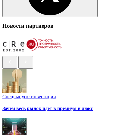
Новости партнеров
Спецвыпуск: инвестиции
Зачем весь рынок идет в премиум и люкс