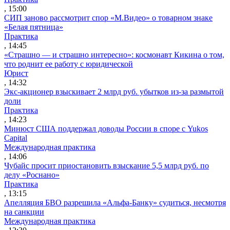
, 15:00
СИП заново рассмотрит спор «М.Видео» о товарном знаке
«Белая пятница»
Практика
, 14:45
«Страшно — и страшно интересно»: космонавт Кикина о том,
что роднит ее работу с юридической
Юрист
, 14:32
Экс-акционер взыскивает 2 млрд руб. убытков из-за размытой
доли
Практика
, 14:23
Минюст США поддержал доводы России в споре с Yukos
Capital
Международная практика
, 14:06
Чубайс просит приостановить взыскание 5,5 млрд руб. по
делу «Роснано»
Практика
, 13:15
Апелляция БВО разрешила «Альфа-Банку» судиться, несмотря
на санкции
Международная практика