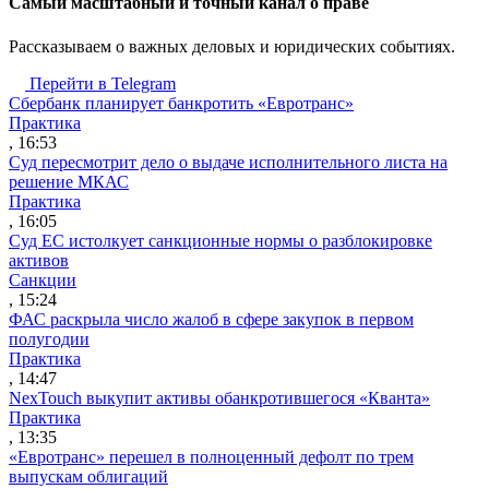
Cамый масштабный и точный канал о праве
Рассказываем о важных деловых и юридических событиях.
Перейти в Telegram
Сбербанк планирует банкротить «Евротранс»
Практика
, 16:53
Суд пересмотрит дело о выдаче исполнительного листа на
решение МКАС
Практика
, 16:05
Суд ЕС истолкует санкционные нормы о разблокировке
активов
Санкции
, 15:24
ФАС раскрыла число жалоб в сфере закупок в первом
полугодии
Практика
, 14:47
NexTouch выкупит активы обанкротившегося «Кванта»
Практика
, 13:35
«Евротранс» перешел в полноценный дефолт по трем
выпускам облигаций