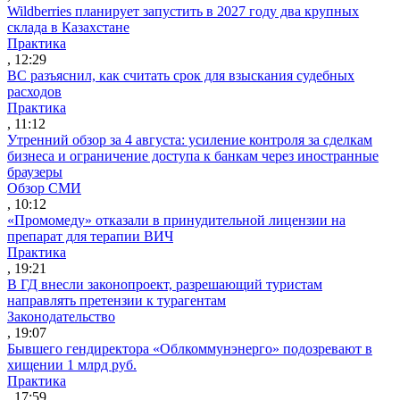
Wildberries планирует запустить в 2027 году два крупных
склада в Казахстане
Практика
, 12:29
ВС разъяснил, как считать срок для взыскания судебных
расходов
Практика
, 11:12
Утренний обзор за 4 августа: усиление контроля за сделкам
бизнеса и ограничение доступа к банкам через иностранные
браузеры
Обзор СМИ
, 10:12
«Промомеду» отказали в принудительной лицензии на
препарат для терапии ВИЧ
Практика
, 19:21
В ГД внесли законопроект, разрешающий туристам
направлять претензии к турагентам
Законодательство
, 19:07
Бывшего гендиректора «Облкоммунэнерго» подозревают в
хищении 1 млрд руб.
Практика
, 17:59