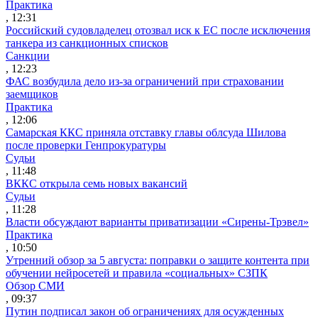
Практика
, 12:31
Российский судовладелец отозвал иск к ЕС после исключения
танкера из санкционных списков
Санкции
, 12:23
ФАС возбудила дело из-за ограничений при страховании
заемщиков
Практика
, 12:06
Самарская ККС приняла отставку главы облсуда Шилова
после проверки Генпрокуратуры
Судьи
, 11:48
ВККС открыла семь новых вакансий
Судьи
, 11:28
Власти обсуждают варианты приватизации «Сирены-Трэвел»
Практика
, 10:50
Утренний обзор за 5 августа: поправки о защите контента при
обучении нейросетей и правила «социальных» СЗПК
Обзор СМИ
, 09:37
Путин подписал закон об ограничениях для осужденных