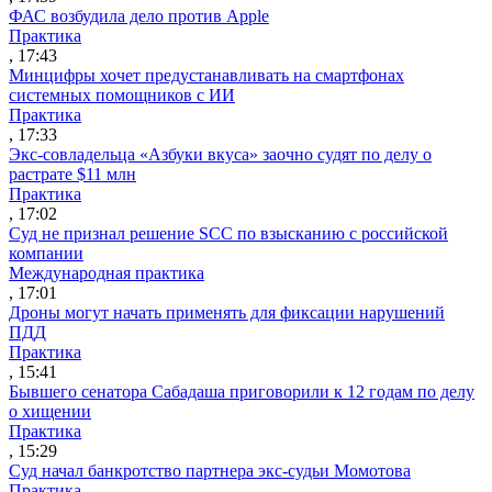
ФАС возбудила дело против Apple
Практика
, 17:43
Минцифры хочет предустанавливать на смартфонах
системных помощников с ИИ
Практика
, 17:33
Экс-совладельца «Азбуки вкуса» заочно судят по делу о
растрате $11 млн
Практика
, 17:02
Суд не признал решение SCC по взысканию с российской
компании
Международная практика
, 17:01
Дроны могут начать применять для фиксации нарушений
ПДД
Практика
, 15:41
Бывшего сенатора Сабадаша приговорили к 12 годам по делу
о хищении
Практика
, 15:29
Суд начал банкротство партнера экс-судьи Момотова
Практика