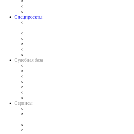
Рынок юридических услуг
Юридическое сообщество
Важнейшие правовые темы в прессе
Спецпроекты
Подкаст «В здравом уме
и твёрдой памяти»
Legal Design
Банкротная панорама
Советы для литигаторов
Сговоры на торгах
Авто
Судебная база
Картотека арбитражных дел
Решения арбитражных судов
Календарь рассмотрения арбитражных дел
Досье судей
Информация о судах
RSS лента новостей
Вакансии для юристов
Сервисы
Справочно-правовая система
Casebook: мониторинг дел
и компаний
Caselook: поиск и анализ практики
CASE.ONE: управление юридической службой