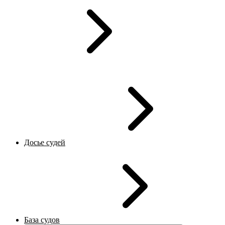
Досье судей
База судов