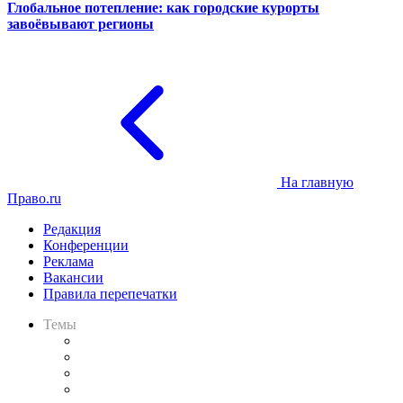
Глобальное потепление: как городские курорты
завоёвывают регионы
На главную
Право.ru
Редакция
Конференции
Реклама
Вакансии
Правила перепечатки
Темы
Практика
Законодательство
Процесс
Исследования