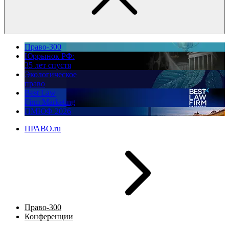
Право-300
Юррынок РФ:
35 лет спустя
Экологическое
право
Best Law
Firm Marketing
ПМЮФ 2026
ПРАВО.ru
Право-300
Конференции