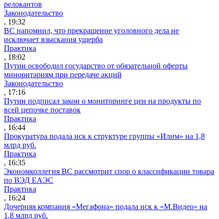
релокантов
Законодательство
, 19:32
ВС напомнил, что прекращение уголовного дела не
исключает взыскания ущерба
Практика
, 18:02
Путин освободил государство от обязательной оферты
миноритариям при передаче акций
Законодательство
, 17:16
Путин подписал закон о мониторинге цен на продукты по
всей цепочке поставок
Практика
, 16:44
Прокуратура подала иск к структуре группы «Илим» на 1,8
млрд руб.
Практика
, 16:35
Экономколлегия ВС рассмотрит спор о классификации товара
по ВЭД ЕАЭС
Практика
, 16:24
Дочерняя компания «Мегафона» подала иск к «М.Видео» на
1,8 млрд руб.