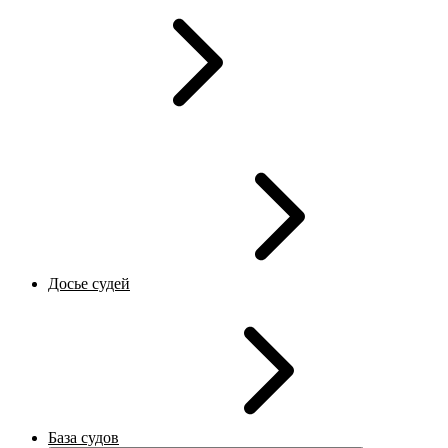
Досье судей
База судов