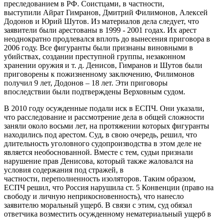
преследованием в РФ. Соистцами, в частности,
выступили Айрат Гимранов, Дмитрий Филимонов, Алексей
Додонов и Юрий Шутов. Из материалов дела следует, что
заявители были арестованы в 1999 - 2001 годах. Их арест
неоднократно продлевался вплоть до вынесения приговора в
2006 году. Все фигуранты были признаны виновными в
убийствах, создании преступной группы, незаконном
хранении оружия и т. д. Денисов, Гимранов и Шутов были
приговорены к пожизненному заключению, Филимонов
получил 9 лет, Додонов – 18 лет. Эти приговоры
впоследствии были подтверждены Верховным судом.
В 2010 году осужденные подали иск в ЕСПЧ. Они указали,
что расследование и рассмотрение дела в общей сложности
заняли около восьми лет, на протяжении которых фигуранты
находились под арестом. Суд, в свою очередь, решил, что
длительность уголовного судопроизводства в этом деле не
является необоснованной. Вместе с тем, судьи признали
нарушение прав Денисова, который также жаловался на
условия содержания под стражей, в
частности, переполненность изоляторов. Таким образом,
ЕСПЧ решил, что Россия нарушила ст. 5 Конвенции (право на
свободу и личную неприкосновенность), что нанесло
заявителю моральный ущерб. В связи с этим, суд обязал
ответчика возместить осужденному нематериальный ущерб в