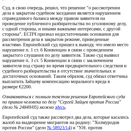
Суд, в свою очередь, решил, что решение "о рассмотрении
дела в закрытом судебном заседании является нарушением
справедливого баланса между правом заявителя на
проведение публичного разбирательства по уголовному делу,
с одной стороны, и иными важными интересами, с другой
стороны". ЕСПЧ признал недостаточными основания для
рассмотрения дела в закрытом режиме, приведенные
властями. Европейский суд пришел к выводу, что имело место
нарушение п. 1 ст. 6 Конвенции в связи с проведением
закрытого слушания по делу заявителя. Также суд выявил
нарушение п. 3 ст. 5 Конвенции в связи с заключением
заявителя под стражу во время предварительного следствия и
судебного разбирательства в отсутствие значительных и
достаточных оснований. Таким образом, суд обязал ответчика
выплатить Зайцеву компенсацию морального вреда в
размере €2200.
Ознакомиться с полным текстом решения Европейского суда
по правам человека по делу "Сергей Зайцев против России"
(дело № 24849/05) можно
здесь
.
Европейский суд также рассмотрел два дела, которые касались
жалоб на выдворение мигрантов на родину: "Холмуродов
против России" (дело
№ 58923/14
) и "У.Н. против