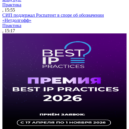
Практика
, 15:55
СИП поддержал Роспатент в споре об обозначении
«Нетдолгофф»
Практика
, 15:17