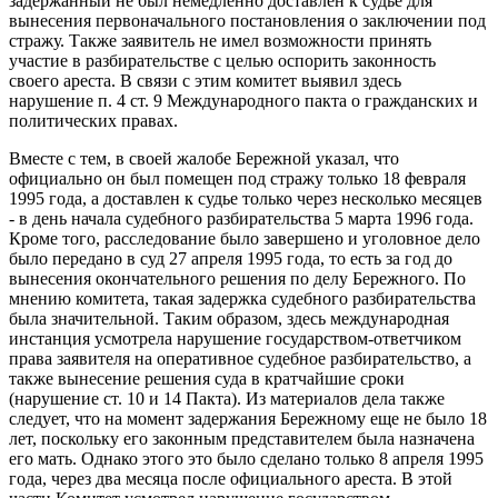
задержанный не был немедленно доставлен к судье для
вынесения первоначального постановления о заключении под
стражу. Также заявитель не имел возможности принять
участие в разбирательстве с целью оспорить законность
своего ареста. В связи с этим комитет выявил здесь
нарушение п. 4 ст. 9 Международного пакта о гражданских и
политических правах.
Вместе с тем, в своей жалобе Бережной указал, что
официально он был помещен под стражу только 18 февраля
1995 года, а доставлен к судье только через несколько месяцев
- в день начала судебного разбирательства 5 марта 1996 года.
Кроме того, расследование было завершено и уголовное дело
было передано в суд 27 апреля 1995 года, то есть за год до
вынесения окончательного решения по делу Бережного. По
мнению комитета, такая задержка судебного разбирательства
была значительной. Таким образом, здесь международная
инстанция усмотрела нарушение государством-ответчиком
права заявителя на оперативное судебное разбирательство, а
также вынесение решения суда в кратчайшие сроки
(нарушение ст. 10 и 14 Пакта). Из материалов дела также
следует, что на момент задержания Бережному еще не было 18
лет, поскольку его законным представителем была назначена
его мать. Однако этого это было сделано только 8 апреля 1995
года, через два месяца после официального ареста. В этой