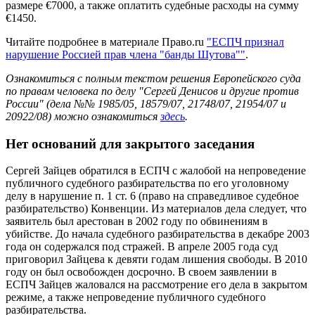
размере €7000, а также оплатить судебные расходы на сумму
€1450.
Читайте подробнее в материале Право.ru
"ЕСПЧ признал
нарушение Россией прав члена "банды Шутова""
.
Ознакомиться с полным текстом решения Европейского суда
по правам человека по делу "Сергей Денисов и другие против
России" (дела №№ 1985/05, 18579/07, 21748/07, 21954/07 и
20922/08) можно ознакомиться
здесь
.
Нет оснований для закрытого заседания
Сергей Зайцев обратился в ЕСПЧ с жалобой на непроведение
публичного судебного разбирательства по его уголовному
делу в нарушение п. 1 ст. 6 (право на справедливое судебное
разбирательство) Конвенции. Из материалов дела следует, что
заявитель был арестован в 2002 году по обвинениям в
убийстве. До начала судебного разбирательства в декабре 2003
года он содержался под стражей. В апреле 2005 года суд
приговорил Зайцева к девяти годам лишения свободы. В 2010
году он был освобожден досрочно. В своем заявлении в
ЕСПЧ Зайцев жаловался на рассмотрение его дела в закрытом
режиме, а также непроведение публичного судебного
разбирательства.