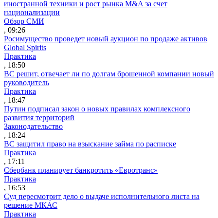
иностранной техники и рост рынка M&A за счет
национализации
Обзор СМИ
, 09:26
Росимущество проведет новый аукцион по продаже активов
Global Spirits
Практика
, 18:50
ВС решит, отвечает ли по долгам брошенной компании новый
руководитель
Практика
, 18:47
Путин подписал закон о новых правилах комплексного
развития территорий
Законодательство
, 18:24
ВС защитил право на взыскание займа по расписке
Практика
, 17:11
Сбербанк планирует банкротить «Евротранс»
Практика
, 16:53
Суд пересмотрит дело о выдаче исполнительного листа на
решение МКАС
Практика