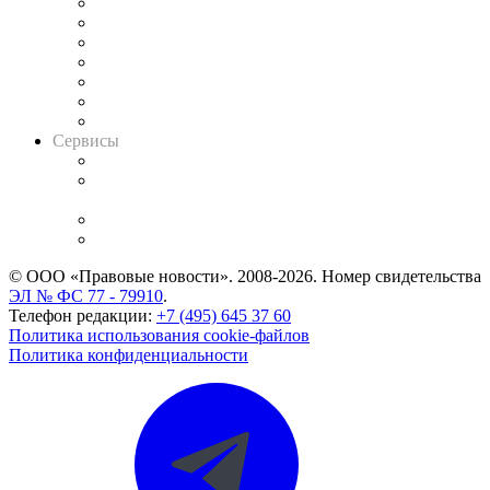
Картотека арбитражных дел
Решения арбитражных судов
Календарь рассмотрения арбитражных дел
Досье судей
Информация о судах
RSS лента новостей
Вакансии для юристов
Сервисы
Справочно-правовая система
Casebook: мониторинг дел
и компаний
Caselook: поиск и анализ практики
CASE.ONE: управление юридической службой
© ООО «Правовые новости». 2008-2026.
Номер свидетельства
ЭЛ № ФС 77 - 79910
.
Телефон редакции:
+7 (495) 645 37 60
Политика использования cookie-файлов
Политика конфиденциальности