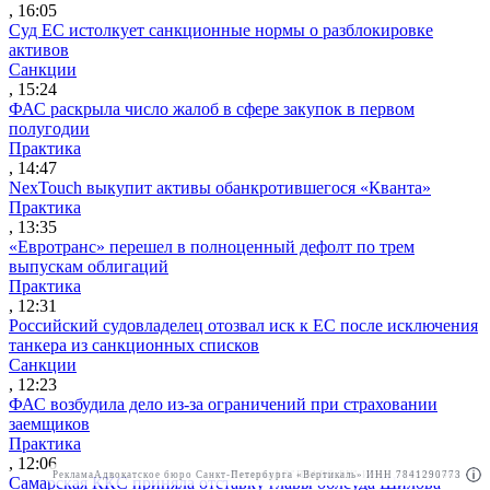
, 16:05
Суд ЕС истолкует санкционные нормы о разблокировке
активов
Санкции
, 15:24
ФАС раскрыла число жалоб в сфере закупок в первом
полугодии
Практика
, 14:47
NexTouch выкупит активы обанкротившегося «Кванта»
Практика
, 13:35
«Евротранс» перешел в полноценный дефолт по трем
выпускам облигаций
Практика
, 12:31
Российский судовладелец отозвал иск к ЕС после исключения
танкера из санкционных списков
Санкции
, 12:23
ФАС возбудила дело из-за ограничений при страховании
заемщиков
Практика
, 12:06
Реклама
Адвокатское бюро Санкт-Петербурга «Вертикаль» ИНН 7841290773
Реклама
АО"ПРАВО.РУ" ИНН: 7708095468
Самарская ККС приняла отставку главы облсуда Шилова