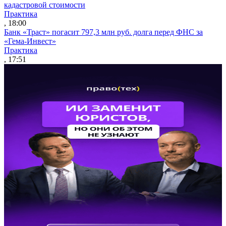
кадастровой стоимости
Практика
, 18:00
Банк «Траст» погасит 797,3 млн руб. долга перед ФНС за
«Гема-Инвест»
Практика
, 17:51