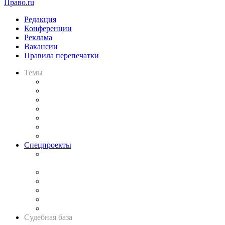
Право.ru
Редакция
Конференции
Реклама
Вакансии
Правила перепечатки
Темы
Практика
Законодательство
Процесс
Исследования
Рынок юридических услуг
Юридическое сообщество
Важнейшие правовые темы в прессе
Спецпроекты
Подкаст «В здравом уме
и твёрдой памяти»
Legal Design
Банкротная панорама
Советы для литигаторов
Сговоры на торгах
Авто
Судебная база