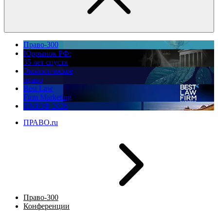
Право-300
Юррынок РФ:
35 лет спустя
Экологическое
право
Best Law
Firm Marketing
ПМЮФ 2026
ПРАВО.ru
Право-300
Конференции