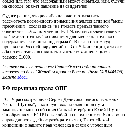
объяснила тем, что задержанный может скрыться, или, будучи
на свободе, окажет давление на свидетелей.
Суд же решил, что российские власти отказались
рассмотреть возможность применения альтернативной "меры
пресечения", сославшись "на тяжесть предъявленного
обвинения". Это, по мнению ЕСПЧ, является значительным,
но "не достаточным" основанием для такого длительного
содержания активиста под стражей. В связи с этим суд
признал за Россией нарушений п. 3 ст. 5 Конвенции, а также
обязал ответчика выплатить заявителю компенсацию в
размере €1000.
Ознакомиться с решением Европейского суда по правам
человека по делу "Жеребин против России" (дело № 51445/09)
можно
здесь
.
РФ нарушила права ОПГ
ЕСПЧ рассмотрел дело Сергея Денисова, одного из членов
"банды Шутова", в которую входил бывший депутат
законодательного собрания Санкт-Петербурга Юрий Шутов.
Он обратился в ЕСПЧ с жалобой на нарушение ст. 6 (право на
справедливое судебное разбирательство) Европейской
конвенции о защите прав человека в связи с уголовным