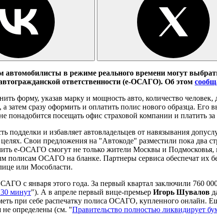
ром автомобилисты в режиме реального времени могут выбра
автогражданской ответственности (
е-ОСАГО). Об этом
сообщ
нить форму, указав марку и мощность авто, количество человек
, а затем сразу оформить и оплатить полис нового образца. Ег
не понадобится посещать офис страховой компании и платить за
ть подделки и избавляет автовладельцев от навязывания допуслу
целях. Свои предложения на "Автокоде" разместили пока два ст
ть е-ОСАГО смогут не только жители Москвы и Подмосковья, но
ым полисам ОСАГО на бланке. Партнеры сервиса обеспечат их бе
олице или Мособласти.
ГО с января этого года. За первый квартал заключили 760 000 
 30 минут
"). А в апреле первый вице-премьер
Игорь Шувалов
д
меть при себе распечатку полиса ОСАГО, купленного онлайн. Е
 не определены (см. "
Правительство полностью ликвидирует 