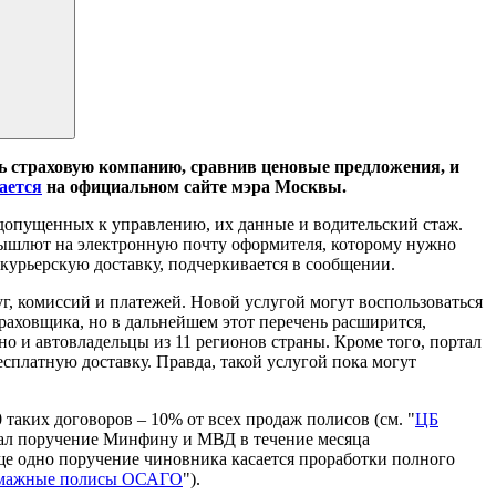
ть страховую компанию, сравнив ценовые предложения, и
ается
на официальном сайте мэра Москвы.
, допущенных к управлению, их данные и водительский стаж.
о вышлют на электронную почту оформителя, которому нужно
 курьерскую доставку, подчеркивается в сообщении.
г, комиссий и платежей. Новой услугой могут воспользоваться
раховщика, но в дальнейшем этот перечень расширится,
 и автовладельцы из 11 регионов страны. Кроме того, портал
сплатную доставку. Правда, такой услугой пока могут
таких договоров – 10% от всех продаж полисов (см. "
ЦБ
ал поручение Минфину и МВД в течение месяца
ще одно поручение чиновника касается проработки полного
бумажные полисы ОСАГО
").