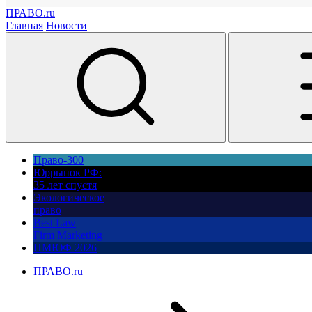
ПРАВО.ru
Главная
Новости
Право-300
Юррынок РФ:
35 лет спустя
Экологическое
право
Best Law
Firm Marketing
ПМЮФ 2026
ПРАВО.ru