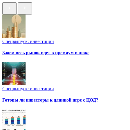
Спецвыпуск: инвестиции
Зачем весь рынок идет в премиум и люкс
Спецвыпуск: инвестиции
Готовы ли инвесторы к длинной игре с ЦОД?