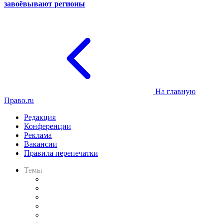
завоёвывают регионы
На главную
Право.ru
Редакция
Конференции
Реклама
Вакансии
Правила перепечатки
Темы
Практика
Законодательство
Процесс
Исследования
Рынок юридических услуг