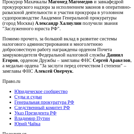
Прокурор Махачкалы
Магомед Магомедов
и завкафедрой
прокурорского надзора за исполнением законов в оперативно-
разыскной деятельности и участия прокурора в уголовном
судопроизводстве Академии Генеральной прокуратуры
(город Москва)
Александр Халиулин
получили звания
"Заслуженного юриста РФ".
Помимо прочего, за большой вклад в развитие системы
налогового администрирования и многолетнюю
добросовестную работу награждены орденом Почета
замруководителя Федеральной налоговой службы
Даниил
Егоров
, орденом Дружбы – замглавы ФНС
Сергей Аракелов
,
а медалью ордена "За заслуги перед отечеством I степени" –
замглавы ФНС
Алексей Оверчук
.
Право.ru
Юридическое сообщество
Суды и судьи
Генеральная прокуратура РФ
Следственный комитет РФ
Указ Президента РФ
Владимир Путин
Юрий Чайка
Поделиться