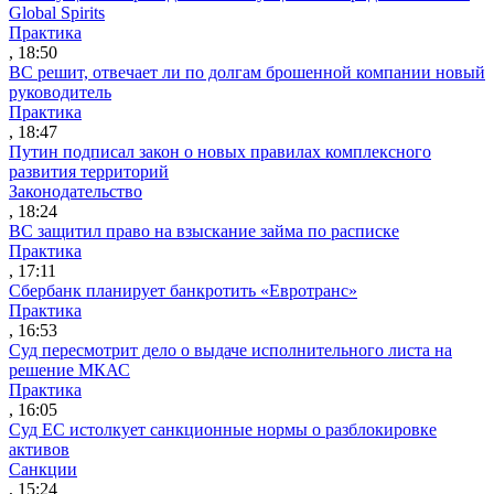
Global Spirits
Практика
, 18:50
ВС решит, отвечает ли по долгам брошенной компании новый
руководитель
Практика
, 18:47
Путин подписал закон о новых правилах комплексного
развития территорий
Законодательство
, 18:24
ВС защитил право на взыскание займа по расписке
Практика
, 17:11
Сбербанк планирует банкротить «Евротранс»
Практика
, 16:53
Суд пересмотрит дело о выдаче исполнительного листа на
решение МКАС
Практика
, 16:05
Суд ЕС истолкует санкционные нормы о разблокировке
активов
Санкции
, 15:24