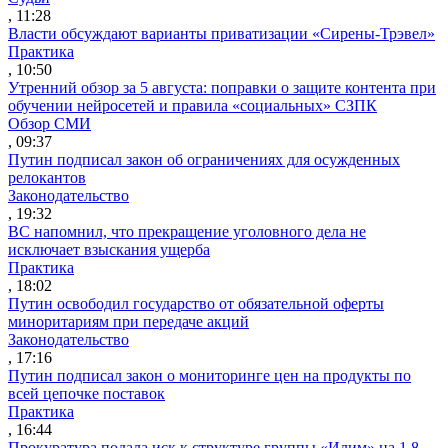
, 11:28
Власти обсуждают варианты приватизации «Сирены-Трэвел»
Практика
, 10:50
Утренний обзор за 5 августа: поправки о защите контента при
обучении нейросетей и правила «социальных» СЗПК
Обзор СМИ
, 09:37
Путин подписал закон об ограничениях для осужденных
релокантов
Законодательство
, 19:32
ВС напомнил, что прекращение уголовного дела не
исключает взыскания ущерба
Практика
, 18:02
Путин освободил государство от обязательной оферты
миноритариям при передаче акций
Законодательство
, 17:16
Путин подписал закон о мониторинге цен на продукты по
всей цепочке поставок
Практика
, 16:44
Прокуратура подала иск к структуре группы «Илим» на 1,8