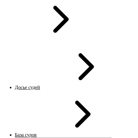
Досье судей
База судов