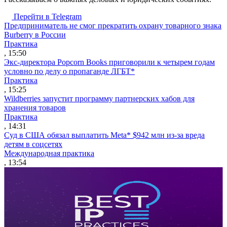
Перейти в Telegram
Предприниматель не смог прекратить охрану товарного знака
Burberry в России
Практика
, 15:50
Экс-директора Popcorn Books приговорили к четырем годам
условно по делу о пропаганде ЛГБТ*
Практика
, 15:25
Wildberries запустит программу партнерских хабов для
хранения товаров
Практика
, 14:31
Суд в США обязал выплатить Meta* $942 млн из-за вреда
детям в соцсетях
Международная практика
, 13:54