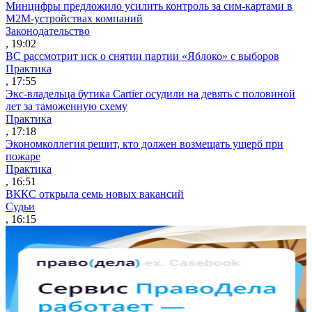
Минцифры предложило усилить контроль за сим-картами в
M2M-устройствах компаний
Законодательство
, 19:02
ВС рассмотрит иск о снятии партии «Яблоко» с выборов
Практика
, 17:55
Экс-владельца бутика Cartier осудили на девять с половиной
лет за таможенную схему
Практика
, 17:18
Экономколлегия решит, кто должен возмещать ущерб при
пожаре
Практика
, 16:51
ВККС открыла семь новых вакансий
Судьи
, 16:15