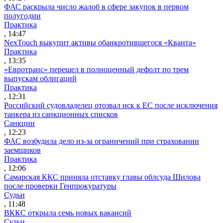
ФАС раскрыла число жалоб в сфере закупок в первом
полугодии
Практика
, 14:47
NexTouch выкупит активы обанкротившегося «Кванта»
Практика
, 13:35
«Евротранс» перешел в полноценный дефолт по трем
выпускам облигаций
Практика
, 12:31
Российский судовладелец отозвал иск к ЕС после исключения
танкера из санкционных списков
Санкции
, 12:23
ФАС возбудила дело из-за ограничений при страховании
заемщиков
Практика
, 12:06
Самарская ККС приняла отставку главы облсуда Шилова
после проверки Генпрокуратуры
Судьи
, 11:48
ВККС открыла семь новых вакансий
Судьи