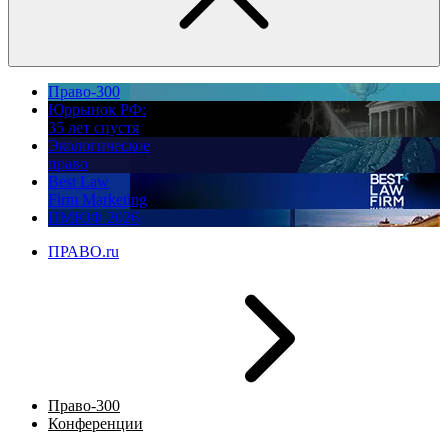
Право-300
Юррынок РФ:
35 лет спустя
Экологическое
право
Best Law
Firm Marketing
ПМЮФ 2026
ПРАВО.ru
Право-300
Конференции