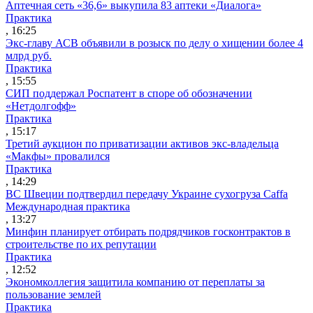
Аптечная сеть «36,6» выкупила 83 аптеки «Диалога»
Практика
, 16:25
Экс-главу АСВ объявили в розыск по делу о хищении более 4
млрд руб.
Практика
, 15:55
СИП поддержал Роспатент в споре об обозначении
«Нетдолгофф»
Практика
, 15:17
Третий аукцион по приватизации активов экс-владельца
«Макфы» провалился
Практика
, 14:29
ВС Швеции подтвердил передачу Украине сухогруза Caffa
Международная практика
, 13:27
Минфин планирует отбирать подрядчиков госконтрактов в
строительстве по их репутации
Практика
, 12:52
Экономколлегия защитила компанию от переплаты за
пользование землей
Практика