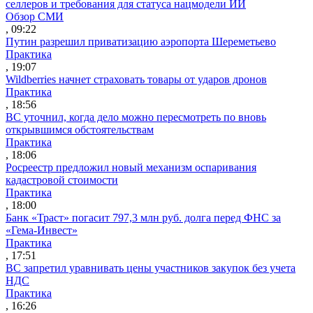
селлеров и требования для статуса нацмодели ИИ
Обзор СМИ
, 09:22
Путин разрешил приватизацию аэропорта Шереметьево
Практика
, 19:07
Wildberries начнет страховать товары от ударов дронов
Практика
, 18:56
ВС уточнил, когда дело можно пересмотреть по вновь
открывшимся обстоятельствам
Практика
, 18:06
Росреестр предложил новый механизм оспаривания
кадастровой стоимости
Практика
, 18:00
Банк «Траст» погасит 797,3 млн руб. долга перед ФНС за
«Гема-Инвест»
Практика
, 17:51
ВС запретил уравнивать цены участников закупок без учета
НДС
Практика
, 16:26