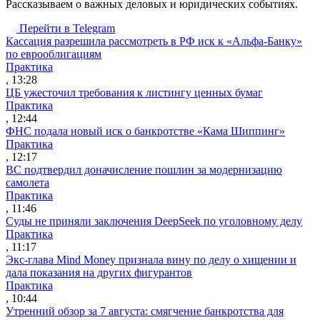
Рассказываем о важных деловых и юридических событиях.
Перейти в Telegram
Кассация разрешила рассмотреть в РФ иск к «Альфа-Банку»
по еврооблигациям
Практика
, 13:28
ЦБ ужесточил требования к листингу ценных бумаг
Практика
, 12:44
ФНС подала новый иск о банкротстве «Кама Шиппинг»
Практика
, 12:17
ВС подтвердил доначисление пошлин за модернизацию
самолета
Практика
, 11:46
Суды не приняли заключения DeepSeek по уголовному делу
Практика
, 11:17
Экс-глава Mind Money признала вину по делу о хищении и
дала показания на других фигурантов
Практика
, 10:44
Утренний обзор за 7 августа: смягчение банкротства для