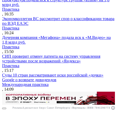
млрд руб.
Практика
, 16:35
Экономколлегия ВС рассмотрит спор о классификации товара
по ВЭД ЕАЭС
Практика
, 16:24
Дочерняя компания «Мегафона» подала иск к «М.Видео» на
1,8 млрд руб.
Практика
, 15:50
СИП проверит отмену патента на систему управления
устройствами после возражений «Яндекса»
Практика
, 15:17
Суды 10 стран рассматривают иски российской «дочки»
Google о возврате дивидендов
Международная практика
, 14:09
Реклама
Адвокатское бюро Санкт-Петербурга «Вертикаль» ИНН 7841290773
Реклама
АО"Право.ру" ИНН: 7708095468