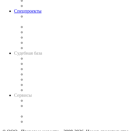
Юридическое сообщество
Важнейшие правовые темы в прессе
Спецпроекты
Подкаст «В здравом уме
и твёрдой памяти»
Legal Design
Банкротная панорама
Советы для литигаторов
Сговоры на торгах
Авто
Судебная база
Картотека арбитражных дел
Решения арбитражных судов
Календарь рассмотрения арбитражных дел
Досье судей
Информация о судах
RSS лента новостей
Вакансии для юристов
Сервисы
Справочно-правовая система
Casebook: мониторинг дел
и компаний
Caselook: поиск и анализ практики
CASE.ONE: управление юридической службой