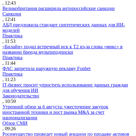
, 12:43
Великобритания расширила антироссийские санкции
Санкции
, 12:41
АБД предложила стандарт синтетических данных для ИИ-
моделей
Практика
, 11:53
«Билайн» подал встречный иск к Т2 из-за слова «микс» в
названии бренда мультиподписки
Практика
, 11:44
ФАС запретила наружную рекламу Fonbet
Практика
, 11:23
IT-бизнес просит упростить использование данных граждан
для обучения ИИ
Законодательство
, 10:59
Утренний обзор за 6 августа: ужесточение закупок
иностранной техники и рост рынка M&A за счет
национализации
Обзор СМИ
, 09:26
Росимущество проведет новый аукцион по продаже активов