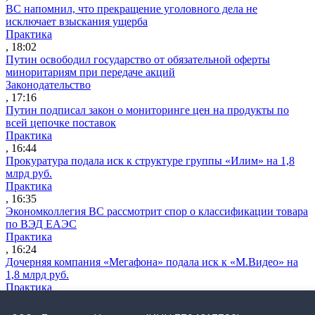
ВС напомнил, что прекращение уголовного дела не
исключает взыскания ущерба
Практика
, 18:02
Путин освободил государство от обязательной оферты
миноритариям при передаче акций
Законодательство
, 17:16
Путин подписал закон о мониторинге цен на продукты по
всей цепочке поставок
Практика
, 16:44
Прокуратура подала иск к структуре группы «Илим» на 1,8
млрд руб.
Практика
, 16:35
Экономколлегия ВС рассмотрит спор о классификации товара
по ВЭД ЕАЭС
Практика
, 16:24
Дочерняя компания «Мегафона» подала иск к «М.Видео» на
1,8 млрд руб.
Практика
, 15:50
СИП проверит отмену патента на систему управления