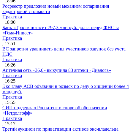
, 18:06
Росреестр предложил новый механизм оспаривания
кадастровой стоимости
Практика
, 18:00
Банк «Траст» погасит 797,3 млн руб. долга перед ФНС за
«Гема-Инвест»
Практика
, 17:51
ВС запретил уравнивать цены участников закупок без учета
НДС
Практика
, 16:26
Аптечная сеть «36,6» выкупила 83 аптеки «Диалога»
Практика
, 16:25
Экс-главу АСВ объявили в розыск по делу о хищении более 4
млрд руб.
Практика
, 15:55
СИП поддержал Роспатент в споре об обозначении
«Нетдолгофф»
Практика
, 15:17
Третий аукцион по приватизации активов экс-владельца