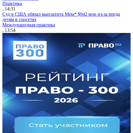
Практика
, 14:31
Суд в США обязал выплатить Meta* $942 млн из-за вреда
детям в соцсетях
Международная практика
, 13:54