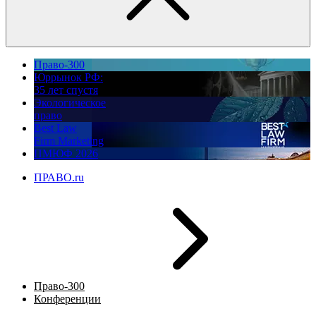
Право-300
Юррынок РФ:
35 лет спустя
Экологическое
право
Best Law
Firm Marketing
ПМЮФ 2026
ПРАВО.ru
Право-300
Конференции