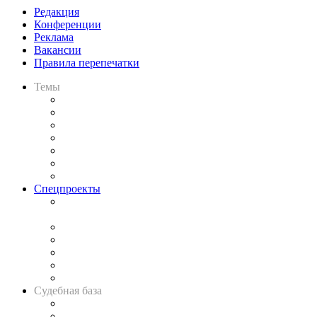
Редакция
Конференции
Реклама
Вакансии
Правила перепечатки
Темы
Практика
Законодательство
Процесс
Исследования
Рынок юридических услуг
Юридическое сообщество
Важнейшие правовые темы в прессе
Спецпроекты
Подкаст «В здравом уме
и твёрдой памяти»
Legal Design
Банкротная панорама
Советы для литигаторов
Сговоры на торгах
Авто
Судебная база
Картотека арбитражных дел
Решения арбитражных судов