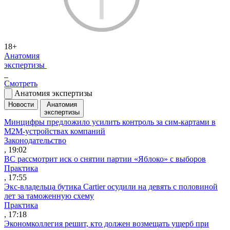
18+
Анатомия
экспертизы
Смотреть
Анатомия экспертизы
Новости
Анатомия
экспертизы
Минцифры предложило усилить контроль за сим-картами в
M2M-устройствах компаний
Законодательство
, 19:02
ВС рассмотрит иск о снятии партии «Яблоко» с выборов
Практика
, 17:55
Экс-владельца бутика Cartier осудили на девять с половиной
лет за таможенную схему
Практика
, 17:18
Экономколлегия решит, кто должен возмещать ущерб при