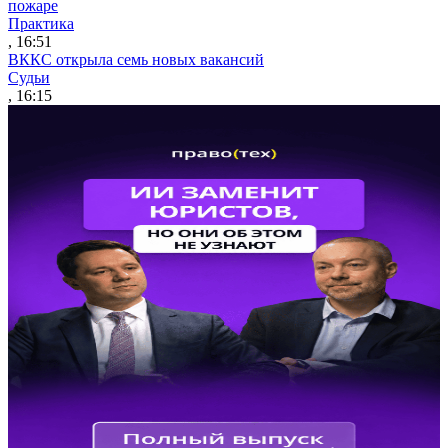
пожаре
Практика
, 16:51
ВККС открыла семь новых вакансий
Судьи
, 16:15