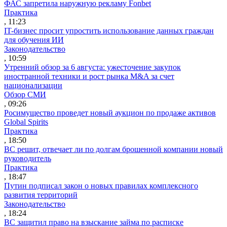
ФАС запретила наружную рекламу Fonbet
Практика
, 11:23
IT-бизнес просит упростить использование данных граждан
для обучения ИИ
Законодательство
, 10:59
Утренний обзор за 6 августа: ужесточение закупок
иностранной техники и рост рынка M&A за счет
национализации
Обзор СМИ
, 09:26
Росимущество проведет новый аукцион по продаже активов
Global Spirits
Практика
, 18:50
ВС решит, отвечает ли по долгам брошенной компании новый
руководитель
Практика
, 18:47
Путин подписал закон о новых правилах комплексного
развития территорий
Законодательство
, 18:24
ВС защитил право на взыскание займа по расписке