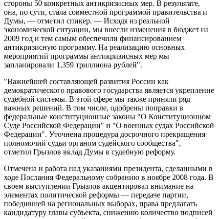
стороны 50 конкретных антикризисных мер. В результате,
она, по сути, стала совместной программой правительства и
Думы, — отметил спикер. — Исходя из реальной
экономической ситуации, мы внесли изменения в бюджет на
2009 год и тем самым обеспечили финансированием
антикризисную программу. На реализацию основных
мероприятий программы антикризисных мер мы
запланировали 1,359 триллиона рублей".
"Важнейшей составляющей развития России как
демократического правового государства является укрепление
судебной системы. В этой сфере мы также приняли ряд
важных решений. В том числе, одобрены поправки в
федеральные конституционные законы "О Конституционном
Суде Российской Федерации" и "О военных судах Российской
Федерации". Уточнена процедура досрочного прекращения
полномочий судьи органом судейского сообщества", —
отметил Грызлов вклад Думы в судебную реформу.
Отмечена и работа над указаниями президента, сделанными в
ходе Послания Федеральному собранию в ноябре 2008 года. В
своем выступлении Грызлов акцентировал внимание на
элементах политической реформы — передаче партии,
победившей на региональных выборах, права предлагать
кандидатуру главы субъекта, снижению количество подписей