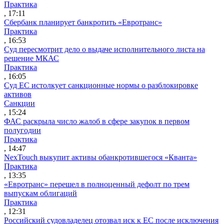
Практика
, 17:11
Сбербанк планирует банкротить «Евротранс»
Практика
, 16:53
Суд пересмотрит дело о выдаче исполнительного листа на
решение МКАС
Практика
, 16:05
Суд ЕС истолкует санкционные нормы о разблокировке
активов
Санкции
, 15:24
ФАС раскрыла число жалоб в сфере закупок в первом
полугодии
Практика
, 14:47
NexTouch выкупит активы обанкротившегося «Кванта»
Практика
, 13:35
«Евротранс» перешел в полноценный дефолт по трем
выпускам облигаций
Практика
, 12:31
Российский судовладелец отозвал иск к ЕС после исключения