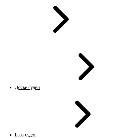
Досье судей
База судов