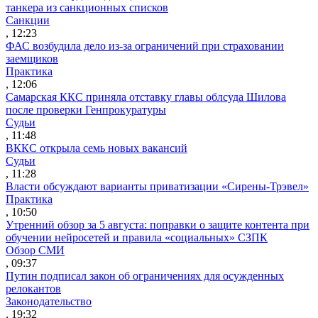
танкера из санкционных списков
Санкции
, 12:23
ФАС возбудила дело из-за ограничений при страховании
заемщиков
Практика
, 12:06
Самарская ККС приняла отставку главы облсуда Шилова
после проверки Генпрокуратуры
Судьи
, 11:48
ВККС открыла семь новых вакансий
Судьи
, 11:28
Власти обсуждают варианты приватизации «Сирены-Трэвел»
Практика
, 10:50
Утренний обзор за 5 августа: поправки о защите контента при
обучении нейросетей и правила «социальных» СЗПК
Обзор СМИ
, 09:37
Путин подписал закон об ограничениях для осужденных
релокантов
Законодательство
, 19:32