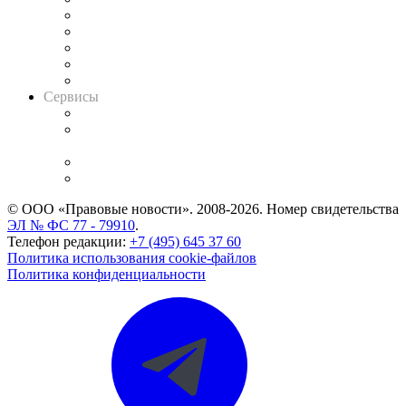
Календарь рассмотрения арбитражных дел
Досье судей
Информация о судах
RSS лента новостей
Вакансии для юристов
Сервисы
Справочно-правовая система
Casebook: мониторинг дел
и компаний
Caselook: поиск и анализ практики
CASE.ONE: управление юридической службой
© ООО «Правовые новости». 2008-2026.
Номер свидетельства
ЭЛ № ФС 77 - 79910
.
Телефон редакции:
+7 (495) 645 37 60
Политика использования cookie-файлов
Политика конфиденциальности