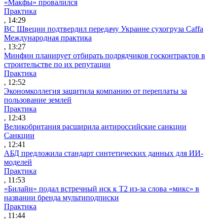
«Макфы» провалился
Практика
, 14:29
ВС Швеции подтвердил передачу Украине сухогруза Caffa
Международная практика
, 13:27
Минфин планирует отбирать подрядчиков госконтрактов в
строительстве по их репутации
Практика
, 12:52
Экономколлегия защитила компанию от переплаты за
пользование землей
Практика
, 12:43
Великобритания расширила антироссийские санкции
Санкции
, 12:41
АБД предложила стандарт синтетических данных для ИИ-
моделей
Практика
, 11:53
«Билайн» подал встречный иск к Т2 из-за слова «микс» в
названии бренда мультиподписки
Практика
, 11:44