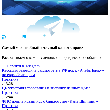
Cамый масштабный и точный канал о праве
Рассказываем о важных деловых и юридических событиях.
Перейти в Telegram
Кассация разрешила рассмотреть в РФ иск к «Альфа-Банку»
по еврооблигациям
Практика
, 13:28
ЦБ ужесточил требования к листингу ценных бумаг
Практика
, 12:44
ФНС подала новый иск о банкротстве «Кама Шиппинг»
Практика