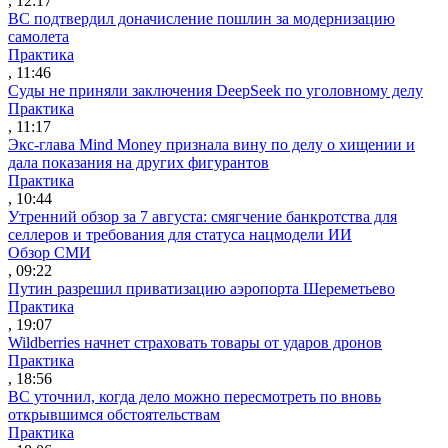
, 12:17
ВС подтвердил доначисление пошлин за модернизацию
самолета
Практика
, 11:46
Суды не приняли заключения DeepSeek по уголовному делу
Практика
, 11:17
Экс-глава Mind Money признала вину по делу о хищении и
дала показания на других фигурантов
Практика
, 10:44
Утренний обзор за 7 августа: смягчение банкротства для
селлеров и требования для статуса нацмодели ИИ
Обзор СМИ
, 09:22
Путин разрешил приватизацию аэропорта Шереметьево
Практика
, 19:07
Wildberries начнет страховать товары от ударов дронов
Практика
, 18:56
ВС уточнил, когда дело можно пересмотреть по вновь
открывшимся обстоятельствам
Практика