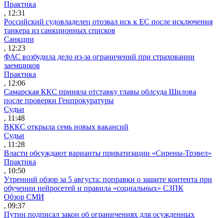
Практика
, 12:31
Российский судовладелец отозвал иск к ЕС после исключения
танкера из санкционных списков
Санкции
, 12:23
ФАС возбудила дело из-за ограничений при страховании
заемщиков
Практика
, 12:06
Самарская ККС приняла отставку главы облсуда Шилова
после проверки Генпрокуратуры
Судьи
, 11:48
ВККС открыла семь новых вакансий
Судьи
, 11:28
Власти обсуждают варианты приватизации «Сирены-Трэвел»
Практика
, 10:50
Утренний обзор за 5 августа: поправки о защите контента при
обучении нейросетей и правила «социальных» СЗПК
Обзор СМИ
, 09:37
Путин подписал закон об ограничениях для осужденных