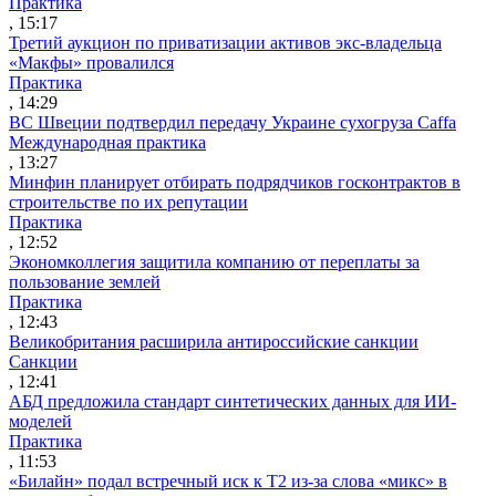
Практика
, 15:17
Третий аукцион по приватизации активов экс-владельца
«Макфы» провалился
Практика
, 14:29
ВС Швеции подтвердил передачу Украине сухогруза Caffa
Международная практика
, 13:27
Минфин планирует отбирать подрядчиков госконтрактов в
строительстве по их репутации
Практика
, 12:52
Экономколлегия защитила компанию от переплаты за
пользование землей
Практика
, 12:43
Великобритания расширила антироссийские санкции
Санкции
, 12:41
АБД предложила стандарт синтетических данных для ИИ-
моделей
Практика
, 11:53
«Билайн» подал встречный иск к Т2 из-за слова «микс» в