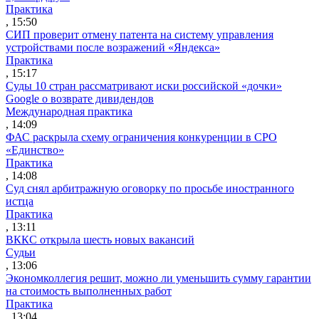
Практика
, 15:50
СИП проверит отмену патента на систему управления
устройствами после возражений «Яндекса»
Практика
, 15:17
Суды 10 стран рассматривают иски российской «дочки»
Google о возврате дивидендов
Международная практика
, 14:09
ФАС раскрыла схему ограничения конкуренции в СРО
«Единство»
Практика
, 14:08
Суд снял арбитражную оговорку по просьбе иностранного
истца
Практика
, 13:11
ВККС открыла шесть новых вакансий
Судьи
, 13:06
Экономколлегия решит, можно ли уменьшить сумму гарантии
на стоимость выполненных работ
Практика
, 13:04