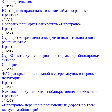
Законодательство
, 18:24
ВС защитил право на взыскание займа по расписке
Практика
, 17:11
Сбербанк планирует банкротить «Евротранс»
Практика
, 16:53
Суд пересмотрит дело о выдаче исполнительного листа на
решение МКАС
Практика
, 16:05
Суд ЕС истолкует санкционные нормы о разблокировке
активов
Санкции
, 15:24
ФАС раскрыла число жалоб в сфере закупок в первом
полугодии
Практика
, 14:47
NexTouch выкупит активы обанкротившегося «Кванта»
Практика
, 13:35
«Евротранс» перешел в полноценный дефолт по трем
выпускам облигаций