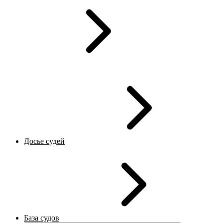
Досье судей
База судов