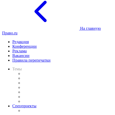
На главную
Право.ru
Редакция
Конференции
Реклама
Вакансии
Правила перепечатки
Темы
Практика
Законодательство
Процесс
Исследования
Рынок юридических услуг
Юридическое сообщество
Важнейшие правовые темы в прессе
Спецпроекты
Подкаст «В здравом уме