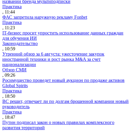
названии бренда мультиподписки
Практика
, 11:44
ФАС запретила наружную рекламу Fonbet
Практика
, 11:23
IT-бизнес просит упростить использование данных граждан
для обучения ИИ
Законодательство
, 10:59
Утренний обзор за 6 августа: ужесточение закупок
иностранной техники и рост рынка M&A за счет
национализации
Обзор СМИ
, 09:26
Росимущество проведет новый аукцион по продаже активов
Global Spirits
Практика
, 18:50
ВС решит, отвечает ли по долгам брошенной компании новый
руководитель
Практика
, 18:47
Путин подписал закон о новых правилах комплексного
развития территорий