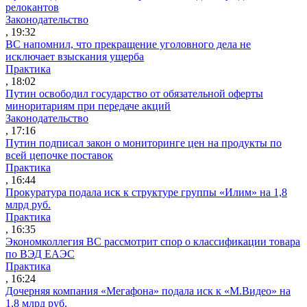
релокантов
Законодательство
, 19:32
ВС напомнил, что прекращение уголовного дела не
исключает взыскания ущерба
Практика
, 18:02
Путин освободил государство от обязательной оферты
миноритариям при передаче акций
Законодательство
, 17:16
Путин подписал закон о мониторинге цен на продукты по
всей цепочке поставок
Практика
, 16:44
Прокуратура подала иск к структуре группы «Илим» на 1,8
млрд руб.
Практика
, 16:35
Экономколлегия ВС рассмотрит спор о классификации товара
по ВЭД ЕАЭС
Практика
, 16:24
Дочерняя компания «Мегафона» подала иск к «М.Видео» на
1,8 млрд руб.