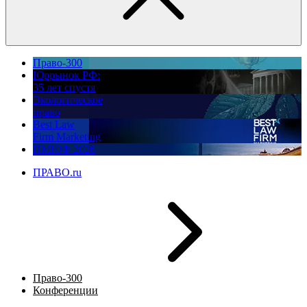
Право-300
Юррынок РФ:
35 лет спустя
Экологическое
право
Best Law
Firm Marketing
ПМЮФ 2026
ПРАВО.ru
Право-300
Конференции