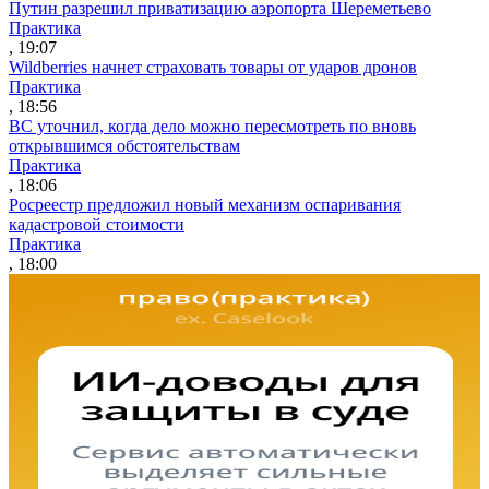
Путин разрешил приватизацию аэропорта Шереметьево
Практика
, 19:07
Wildberries начнет страховать товары от ударов дронов
Практика
, 18:56
ВС уточнил, когда дело можно пересмотреть по вновь
открывшимся обстоятельствам
Практика
, 18:06
Росреестр предложил новый механизм оспаривания
кадастровой стоимости
Практика
, 18:00