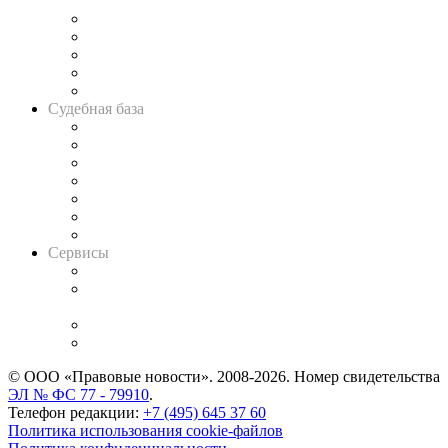
и твёрдой памяти»
Legal Design
Банкротная панорама
Советы для литигаторов
Сговоры на торгах
Авто
Судебная база
Картотека арбитражных дел
Решения арбитражных судов
Календарь рассмотрения арбитражных дел
Досье судей
Информация о судах
RSS лента новостей
Вакансии для юристов
Сервисы
Справочно-правовая система
Casebook: мониторинг дел
и компаний
Caselook: поиск и анализ практики
CASE.ONE: управление юридической службой
© ООО «Правовые новости». 2008-2026.
Номер свидетельства
ЭЛ № ФС 77 - 79910
.
Телефон редакции:
+7 (495) 645 37 60
Политика использования cookie-файлов