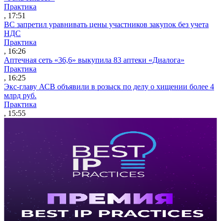
Практика
, 17:51
ВС запретил уравнивать цены участников закупок без учета
НДС
Практика
, 16:26
Аптечная сеть «36,6» выкупила 83 аптеки «Диалога»
Практика
, 16:25
Экс-главу АСВ объявили в розыск по делу о хищении более 4
млрд руб.
Практика
, 15:55