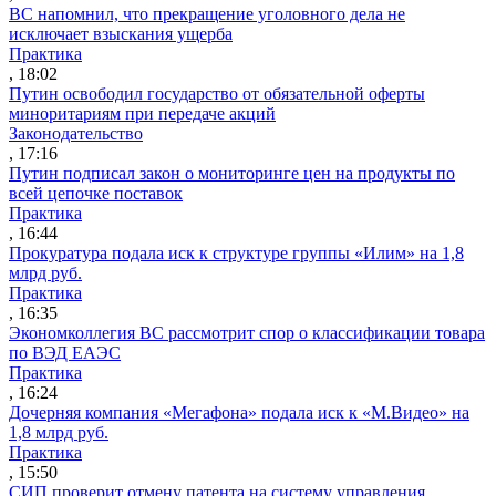
ВС напомнил, что прекращение уголовного дела не
исключает взыскания ущерба
Практика
, 18:02
Путин освободил государство от обязательной оферты
миноритариям при передаче акций
Законодательство
, 17:16
Путин подписал закон о мониторинге цен на продукты по
всей цепочке поставок
Практика
, 16:44
Прокуратура подала иск к структуре группы «Илим» на 1,8
млрд руб.
Практика
, 16:35
Экономколлегия ВС рассмотрит спор о классификации товара
по ВЭД ЕАЭС
Практика
, 16:24
Дочерняя компания «Мегафона» подала иск к «М.Видео» на
1,8 млрд руб.
Практика
, 15:50
СИП проверит отмену патента на систему управления