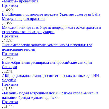
«Макфы» провалился
Практика
, 14:29
ВС Швеции подтвердил передачу Украине сухогруза Caffa
Международная практика
, 13:27
Минфин планирует отбирать подрядчиков госконтрактов в
строительстве по их репутации
Практика
, 12:52
Экономколлегия защитила компанию от переплаты за
пользование землей
Практика
, 12:43
Великобритания расширила антироссийские санкции
Санкции
, 12:41
АБД предложила стандарт синтетических данных для ИИ-
моделей
Практика
, 11:53
«Билайн» подал встречный иск к Т2 из-за слова «микс» в
названии бренда мультиподписки
Практика
, 11:44