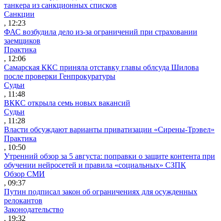
танкера из санкционных списков
Санкции
, 12:23
ФАС возбудила дело из-за ограничений при страховании
заемщиков
Практика
, 12:06
Самарская ККС приняла отставку главы облсуда Шилова
после проверки Генпрокуратуры
Судьи
, 11:48
ВККС открыла семь новых вакансий
Судьи
, 11:28
Власти обсуждают варианты приватизации «Сирены-Трэвел»
Практика
, 10:50
Утренний обзор за 5 августа: поправки о защите контента при
обучении нейросетей и правила «социальных» СЗПК
Обзор СМИ
, 09:37
Путин подписал закон об ограничениях для осужденных
релокантов
Законодательство
, 19:32