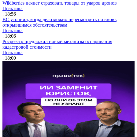
Wildberries начнет страховать товары от ударов дронов
Практика
, 18:56
ВС уточнил, когда дело можно пересмотреть по вновь
открывшимся обстоятельствам
Практика
, 18:06
Росреестр предложил новый механизм оспаривания
кадастровой стоимости
Практика
, 18:00