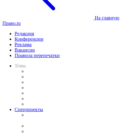
На главную
Право.ru
Редакция
Конференции
Реклама
Вакансии
Правила перепечатки
Темы
Практика
Законодательство
Процесс
Исследования
Рынок юридических услуг
Юридическое сообщество
Важнейшие правовые темы в прессе
Спецпроекты
Подкаст «В здравом уме
и твёрдой памяти»
Legal Design
Банкротная панорама