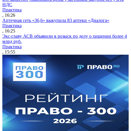
НДС
Практика
, 16:26
Аптечная сеть «36,6» выкупила 83 аптеки «Диалога»
Практика
, 16:25
Экс-главу АСВ объявили в розыск по делу о хищении более 4
млрд руб.
Практика
, 15:55