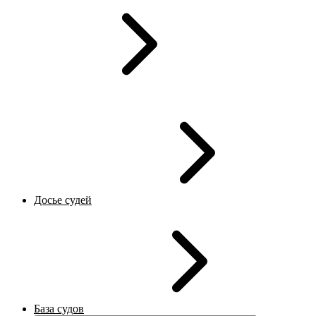
Досье судей
База судов