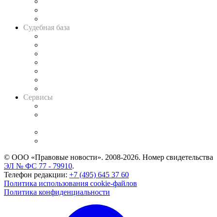
Советы для литигаторов
Сговоры на торгах
Авто
Судебная база
Картотека арбитражных дел
Решения арбитражных судов
Календарь рассмотрения арбитражных дел
Досье судей
Информация о судах
RSS лента новостей
Вакансии для юристов
Сервисы
Справочно-правовая система
Casebook: мониторинг дел
и компаний
Caselook: поиск и анализ практики
CASE.ONE: управление юридической службой
© ООО «Правовые новости». 2008-2026.
Номер свидетельства
ЭЛ № ФС 77 - 79910
.
Телефон редакции:
+7 (495) 645 37 60
Политика использования cookie-файлов
Политика конфиденциальности