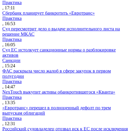
Практика
, 17:11
Сбербанк планирует банкротить «Евротранс»
Практика
, 16:53
Суд пересмотрит дело о выдаче исполнительного листа на
решение МКАС
Практика
, 16:05
Суд ЕС истолкует санкционные нормы о разблокировке
активов
Санкции
, 15:24
ФАС раскрыла число жалоб в сфере закупок в первом
полугодии
Практика
, 14:47
NexTouch выкупит активы обанкротившегося «Кванта»
Практика
, 13:35
«Евротранс» перешел в полноценный дефолт по трем
выпускам облигаций
Практика
, 12:31
Российский судовладелец отозвал иск к ЕС после исключения