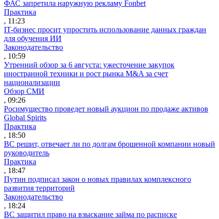
ФАС запретила наружную рекламу Fonbet
Практика
, 11:23
IT-бизнес просит упростить использование данных граждан
для обучения ИИ
Законодательство
, 10:59
Утренний обзор за 6 августа: ужесточение закупок
иностранной техники и рост рынка M&A за счет
национализации
Обзор СМИ
, 09:26
Росимущество проведет новый аукцион по продаже активов
Global Spirits
Практика
, 18:50
ВС решит, отвечает ли по долгам брошенной компании новый
руководитель
Практика
, 18:47
Путин подписал закон о новых правилах комплексного
развития территорий
Законодательство
, 18:24
ВС защитил право на взыскание займа по расписке