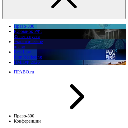
Право-300
Юррынок РФ:
35 лет спустя
Экологическое
право
Best Law
Firm Marketing
ПМЮФ 2026
ПРАВО.ru
Право-300
Конференции