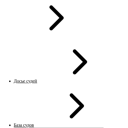
Досье судей
База судов