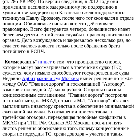
(ст. 286 УК РФ). По версии следствия, в 2012 году они
применили насилие к задержанному по подозрению в
хулиганстве замдиректора Казанского железнодорожного
техникума Павлу Дроздову, после чего тот скончался в отделе
полиции. Обвиняемые настаивают, что действовали
правомерно. Всего фигурантов четверо, большинство имеет
более чем десятилетний стаж службы в правоохранительных
органах. Дело возбуждалось и закрывалось несколько раз, до
суда его удалось довести только после обращения брата
погибшего в ЕСПЧ.
"
Коммерсантъ
"
пишет
о том, что пространство споров,
которые могут рассматриваться в третейских судах (ТС),
сужается, чему немало способствуют государственные суды.
Недавно
Арбитражный суд Москвы
вынес решение по тяжбе
между ОАО "Главная дорога" и госкомпанией "Автодор",
взыскав с последней 2,5 млрд рублей. Стороны связаны
концессионным соглашением: "Главная дорога" построила
платный выезд на МКАД с трассы М-1, "Автодор" обязался
выплачивать инвестору средства в обеспечение минимальной
ежегодной выручки. В соглашении присутствовала
третейская оговорка, переводящая подобные конфликты в
МКАС при ТПП РФ. Однако АС Москвы посвятил пять
листов решения обоснованию того, почему концессионные
споры не подсудны ТС, среди доводов – участие в таких