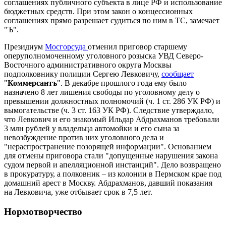
соглашениях публичного субъекта в лице РФ и использование
бюджетных средств. При этом закон о концессионных
соглашениях прямо разрешает судиться по ним в ТС, замечает
"Ъ".
Президиум
Мосгорсуда
отменил приговор старшему
оперуполномоченному уголовного розыска УВД Северо-
Восточного административного округа Москвы
подполковнику полиции Сергею Левковичу,
сообщает
"
Коммерсантъ
". В декабре прошлого года ему было
назначено 8 лет лишения свободы по уголовному делу о
превышении должностных полномочий (ч. 1 ст. 286 УК РФ) и
вымогательстве (ч. 3 ст. 163 УК РФ). Следствие утверждало,
что Левкович и его знакомый Ильдар Абдрахманов требовали
3 млн рублей у владельца автомойки и его сына за
невозбуждение против них уголовного дела и
"нераспространение позорящей информации". Основанием
для отмены приговора стали "допущенные нарушения закона
судом первой и апелляционной инстанций". Дело возвращено
в прокуратуру, а полковник – из колонии в Пермском крае под
домашний арест в Москву. Абдрахманов, давший показания
на Левковича, уже отбывает срок в 7,5 лет.
Нормотворчество