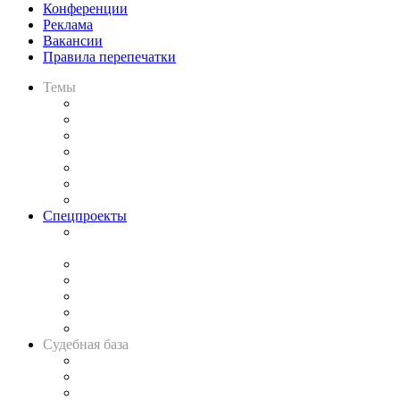
Конференции
Реклама
Вакансии
Правила перепечатки
Темы
Практика
Законодательство
Процесс
Исследования
Рынок юридических услуг
Юридическое сообщество
Важнейшие правовые темы в прессе
Спецпроекты
Подкаст «В здравом уме
и твёрдой памяти»
Legal Design
Банкротная панорама
Советы для литигаторов
Сговоры на торгах
Авто
Судебная база
Картотека арбитражных дел
Решения арбитражных судов
Календарь рассмотрения арбитражных дел