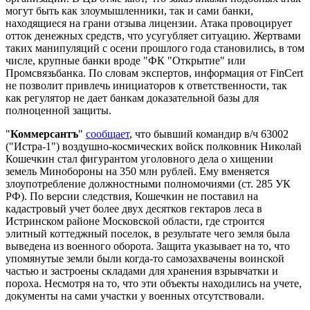
могут быть как злоумышленники, так и сами банки,
находящиеся на грани отзыва лицензии. Атака провоцирует
отток денежных средств, что усугубляет ситуацию. Жертвами
таких манипуляций с осени прошлого года становились, в том
числе, крупные банки вроде "ФК "Открытие" или
Промсвязьбанка. По словам экспертов, информация от FinCert
не позволит привлечь инициаторов к ответственности, так
как регулятор не дает банкам доказательной базы для
полноценной защиты.
"
Коммерсантъ
"
сообщает
, что бывший командир в/ч 63002
("Истра-1") воздушно-космических войск полковник Николай
Кошечкин стал фигурантом уголовного дела о хищении
земель Минобороны на 350 млн рублей. Ему вменяется
злоупотребление должностными полномочиями (ст. 285 УК
РФ). По версии следствия, Кошечкин не поставил на
кадастровый учет более двух десятков гектаров леса в
Истринском районе Московской области, где строится
элитный коттеджный поселок, в результате чего земля была
выведена из военного оборота. Защита указывает на то, что
упомянутые земли были когда-то самозахвачены воинской
частью и застроены складами для хранения взрывчатки и
пороха. Несмотря на то, что эти объекты находились на учете,
документы на сами участки у военных отсутствовали.