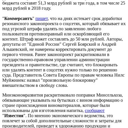
бюджета составят 51,3 млрд рублей за три года, в том числе 25
млрд рублей в 2018 году.
"
Коммерсантъ
"
пишет
, что на днях истекает срок доработки
резонансного законопроекта о соцсетях, который обязывает их
под угрозой штрафа удалять по заявлению любого
пользователя противоправный или оскорбляющий его
контент. Штраф может составлять до 50 млн рублей. Авторы,
депутаты от "Единой России" Сергей Боярский и Андрей
Альшевский, не намерены корректировать документ до
первого чтения. Ранее законопроект раскритиковали в
государственно-правовом управлении администрации
президента и правительстве, где считают, что блокировать
или удалять контент в соцсетях нужно только по решению
суда. Представитель Совета Европы по правам человека Нилс
Муйжниекс назвал "произвольную блокировку"
вмешательством в свободу слова.
Минэкономразвития раскритиковало поправки Минсельхоза,
обязывающие указывать на бутылках с вином информацию о
стране происхождения виноматериалов, которые были
использованы для изготовления напитка,
сообщают
"
Известия
". По мнению экономического ведомства, это
повлечет за собой дополнительные сложности и затраты для
производителей, приведет к удорожанию продукции и