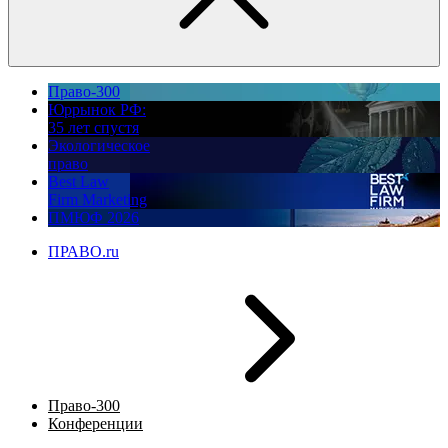
Право-300
Юррынок РФ:
35 лет спустя
Экологическое
право
Best Law
Firm Marketing
ПМЮФ 2026
ПРАВО.ru
Право-300
Конференции