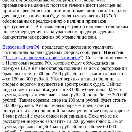
пребывание на данных постах в течение шести месяцев до
принятия решения о санации или отзыве лицензии. Поводом
для ввода ограничения будут являться заявления ЦБ "об
обоснованных предложениях о наличии признаков
преступления". Эти заявления регулятор направит силовикам
после утверждения плана участия по предупреждению
банкротства или решения об отзыве лицензии.
Верховный суд РФ
предлагает существенно увеличить
госпошлины на ряд судебных споров, сообщают "
Известия
"
("
Разводы и алименты повысят в цене
"). Согласно поправкам
в Налоговый кодекс РФ, которые будут обсуждаться на
пленуме ВС в начале октября, пошлина за иск о расторжении
брака вырастет с 600 до 2500 рублей, о взыскании алиментов
– со 150 до 300 рублей. Уйдет верхняя планка пошлины за
споры о дорогом имуществе в арбитражных судах. Сейчас
подача такого иска обходится в 33 000 рублей плюс 0,5% от
суммы, которая превышает 2 млн рублей, но не более 200 000
рублей. Таким образом, спор на 100 млн рублей будет стоить
533 000 рублей. Аналогичным образом предлагается
поступить и с госпошлиной на имущественные споры дороже
1 млн рублей в судах общей юрисдикции. Пока что за их
рассмотрение нужно заплатить 13 200 рублей плюс 0,5% от
суммы, превышающей 1 млн рублей, но не более 60 000
рублей. А размер пошлины при подаче апелляционной или