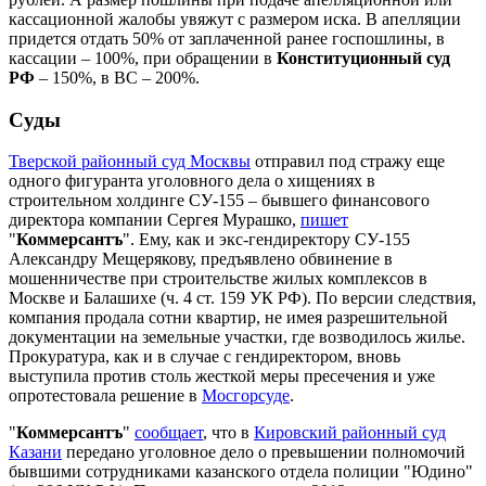
кассационной жалобы увяжут с размером иска. В апелляции
придется отдать 50% от заплаченной ранее госпошлины, в
кассации – 100%, при обращении в
Конституционный суд
РФ
– 150%, в ВС – 200%.
Суды
Тверской районный суд Москвы
отправил под стражу еще
одного фигуранта уголовного дела о хищениях в
строительном холдинге СУ-155 – бывшего финансового
директора компании Сергея Мурашко,
пишет
"
Коммерсантъ
". Ему, как и экс-гендиректору СУ-155
Александру Мещерякову, предъявлено обвинение в
мошенничестве при строительстве жилых комплексов в
Москве и Балашихе (ч. 4 ст. 159 УК РФ). По версии следствия,
компания продала сотни квартир, не имея разрешительной
документации на земельные участки, где возводилось жилье.
Прокуратура, как и в случае с гендиректором, вновь
выступила против столь жесткой меры пресечения и уже
опротестовала решение в
Мосгорсуде
.
"
Коммерсантъ
"
сообщает
, что в
Кировский районный суд
Казани
передано уголовное дело о превышении полномочий
бывшими сотрудниками казанского отдела полиции "Юдино"