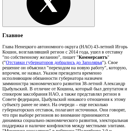
Главное
Глава Ненецкого автономного округа (НАО) 43-летний Игорь
Кошин, возглавлявший регион с 2014 года, ушел в отставку
"по собственному желанию", пишет "
Коммерсантъ
"
("
Отставки губернаторов добрались до Заполярья
"). Свое
решение он объяснил "переходом на новую работу", которую,
впрочем, не назвал. Указом президента временно
исполняющим обязанности губернатора назначен
замминистра экономического развития 38-летний Александр
Цыбульский. В отличие от Кошина, который был депутатом и
спикером заксобрания НАО, а также представлял регион в
Совете федерации, Цыбульский никакого отношения к этому
субъекту ранее не имел. На очереди – еще несколько
губернаторских отставок, полагают источники. Они говорят,
что при выборе регионов во внимание принимаются
динамика социально-экономического развития, электоральная
поддержка и наличие конфликтов между местными элитами.
"Минченко консалтинг" в рейтинге "Политбюро 2.0 и