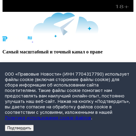
Cамый масштабный и точный канал о праве
Рассказываем о важных деловых и юридических событиях.
ООО «Правовые Новости» (ИНН 7704317790) использует
Перейти в Telegram
файлы cookie (включая сторонние файлы cookie) для
Кассация разрешила рассмотреть в РФ иск к «Альфа-Банку»
сбора информации об использовании сайта
по еврооблигациям
посетителями. Такие файлы cookie помогают нам
Практика
предоставлять вам наилучший онлайн-опыт, постоянно
, 13:28
улучшать наш веб-сайт. Нажав на кнопку «Подтвердить»,
ЦБ ужесточил требования к листингу ценных бумаг
вы даете согласие на обработку файлов cookie в
Практика
соответствии с условиями, изложенными в нашей
, 12:44
Политике использования cookie-файлов
.
ФНС подала новый иск о банкротстве «Кама Шиппинг»
Практика
Подтвердить
, 12:17
Реклама
Адвокатское бюро Санкт-Петербурга «Вертикаль» ИНН 7841290773
Реклама
ООО "Право.ру" ИНН: 7704835288
ВС подтвердил доначисление пошлин за модернизацию