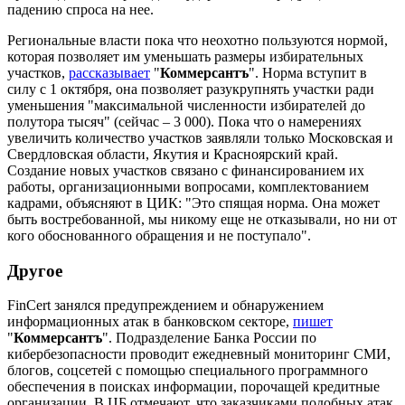
падению спроса на нее.
Региональные власти пока что неохотно пользуются нормой,
которая позволяет им уменьшать размеры избирательных
участков,
рассказывает
"
Коммерсантъ
". Норма вступит в
силу с 1 октября, она позволяет разукрупнять участки ради
уменьшения "максимальной численности избирателей до
полутора тысяч" (сейчас – 3 000). Пока что о намерениях
увеличить количество участков заявляли только Московская и
Свердловская области, Якутия и Красноярский край.
Создание новых участков связано с финансированием их
работы, организационными вопросами, комплектованием
кадрами, объясняют в ЦИК: "Это спящая норма. Она может
быть востребованной, мы никому еще не отказывали, но ни от
кого обоснованного обращения и не поступало".
Другое
FinCert занялся предупреждением и обнаружением
информационных атак в банковском секторе,
пишет
"
Коммерсантъ
". Подразделение Банка России по
кибербезопасности проводит ежедневный мониторинг СМИ,
блогов, соцсетей с помощью специального программного
обеспечения в поисках информации, порочащей кредитные
организации. В ЦБ отмечают, что заказчиками подобных атак