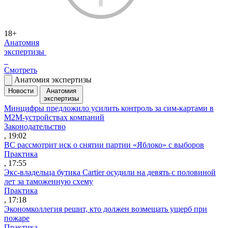
18+
Анатомия
экспертизы
Смотреть
Анатомия экспертизы
Новости
Анатомия
экспертизы
Минцифры предложило усилить контроль за сим-картами в
M2M-устройствах компаний
Законодательство
, 19:02
ВС рассмотрит иск о снятии партии «Яблоко» с выборов
Практика
, 17:55
Экс-владельца бутика Cartier осудили на девять с половиной
лет за таможенную схему
Практика
, 17:18
Экономколлегия решит, кто должен возмещать ущерб при
пожаре
Практика