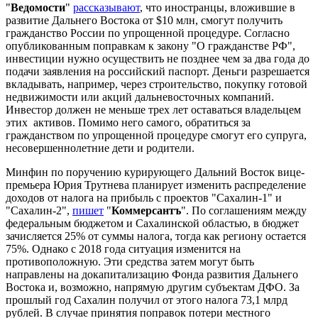
"
Ведомости
"
рассказывают
, что иностранцы, вложившие в
развитие Дальнего Востока от $10 млн, смогут получить
гражданство России по упрощенной процедуре. Согласно
опубликованным поправкам к закону "О гражданстве РФ",
инвестиции нужно осуществить не позднее чем за два года до
подачи заявления на российский паспорт. Деньги разрешается
вкладывать, например, через строительство, покупку готовой
недвижимости или акций дальневосточных компаний.
Инвестор должен не меньше трех лет оставаться владельцем
этих активов. Помимо него самого, обратиться за
гражданством по упрощенной процедуре смогут его супруга,
несовершеннолетние дети и родители.
Минфин по поручению курирующего Дальний Восток вице-
премьера Юрия Трутнева планирует изменить распределение
доходов от налога на прибыль с проектов "Сахалин-1" и
"Сахалин-2",
пишет
"
Коммерсантъ
". По соглашениям между
федеральным бюджетом и Сахалинской областью, в бюджет
зачисляется 25% от суммы налога, тогда как региону остается
75%. Однако с 2018 года ситуация изменится на
противоположную. Эти средства затем могут быть
направлены на докапитализацию Фонда развития Дальнего
Востока и, возможно, напрямую другим субъектам ДФО. За
прошлый год Сахалин получил от этого налога 73,1 млрд
рублей. В случае принятия поправок потери местного