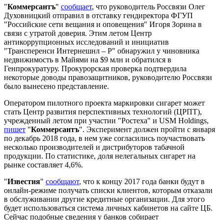
"
Коммерсантъ
"
сообщает
, что руководитель Россвязи Олег
Духовницкий отправил в отставку гендиректора ФГУП
"Российские сети вещания и оповещения" Игоря Зорина в
связи с утратой доверия. Этим летом Центр
антикоррупционных исследований и инициатив
"Трансперенси Интернешнл – Р" обнаружил у чиновника
недвижимость в Майями на $9 млн и обратился в
Генпрокуратуру. Прокурорская проверка подтвердила
некоторые доводы правозащитников, руководителю Россвязи
было вынесено представление.
Оператором пилотного проекта маркировки сигарет может
стать Центр развития перспективных технологий (ЦРПТ),
учрежденный летом при участии "Ростеха" и USM Holdings,
пишет
"
Коммерсантъ
". Эксперимент должен пройти с января
по декабрь 2018 года, в нем уже согласились поучаствовать
несколько производителей и дистрибуторов табачной
продукции. По статистике, доля нелегальных сигарет на
рынке составляет 4,6%.
"
Известия
"
сообщают
, что к концу 2017 года банки будут в
онлайн-режиме получать списки клиентов, которым отказали
в обслуживании другие кредитные организации. Для этого
будет использоваться система личных кабинетов на сайте ЦБ.
Сейчас подобные сведения у банков собирает