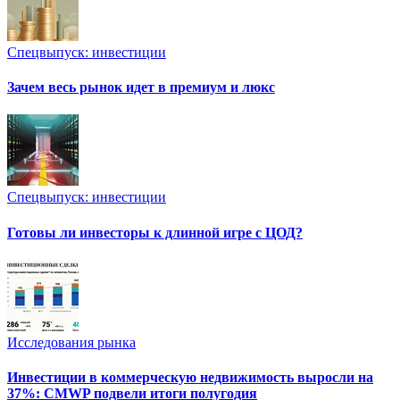
Спецвыпуск: инвестиции
Зачем весь рынок идет в премиум и люкс
Спецвыпуск: инвестиции
Готовы ли инвесторы к длинной игре с ЦОД?
Исследования рынка
Инвестиции в коммерческую недвижимость выросли на
37%: CMWP подвели итоги полугодия