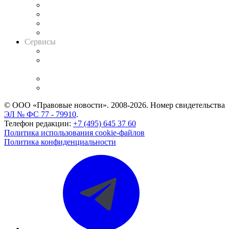
Досье судей
Информация о судах
RSS лента новостей
Вакансии для юристов
Сервисы
Справочно-правовая система
Casebook: мониторинг дел
и компаний
Caselook: поиск и анализ практики
CASE.ONE: управление юридической службой
© ООО «Правовые новости». 2008-2026.
Номер свидетельства
ЭЛ № ФС 77 - 79910
.
Телефон редакции:
+7 (495) 645 37 60
Политика использования cookie-файлов
Политика конфиденциальности