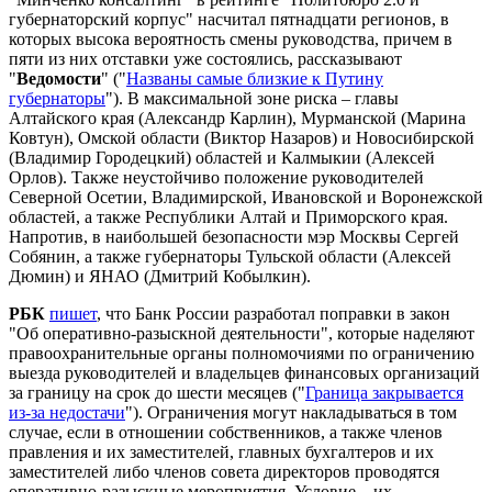
губернаторский корпус" насчитал пятнадцати регионов, в
которых высока вероятность смены руководства, причем в
пяти из них отставки уже состоялись, рассказывают
"
Ведомости
" ("
Названы самые близкие к Путину
губернаторы
"). В максимальной зоне риска – главы
Алтайского края (Александр Карлин), Мурманской (Марина
Ковтун), Омской области (Виктор Назаров) и Новосибирской
(Владимир Городецкий) областей и Калмыкии (Алексей
Орлов). Также неустойчиво положение руководителей
Северной Осетии, Владимирской, Ивановской и Воронежской
областей, а также Республики Алтай и Приморского края.
Напротив, в наибольшей безопасности мэр Москвы Сергей
Собянин, а также губернаторы Тульской области (Алексей
Дюмин) и ЯНАО (Дмитрий Кобылкин).
РБК
пишет
, что Банк России разработал поправки в закон
"Об оперативно-разыскной деятельности", которые наделяют
правоохранительные органы полномочиями по ограничению
выезда руководителей и владельцев финансовых организаций
за границу на срок до шести месяцев ("
Граница закрывается
из-за недостачи
"). Ограничения могут накладываться в том
случае, если в отношении собственников, а также членов
правления и их заместителей, главных бухгалтеров и их
заместителей либо членов совета директоров проводятся
оперативно-разыскные мероприятия. Условие – их