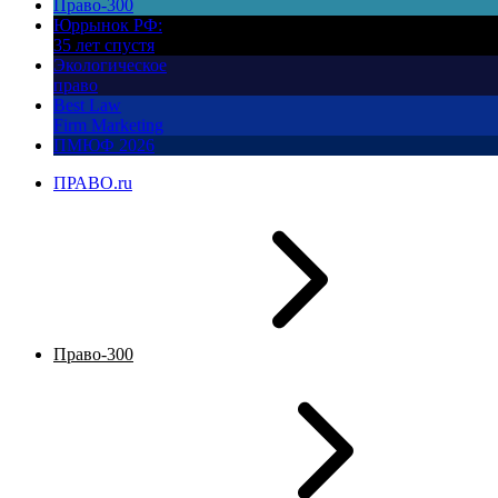
Право-300
Юррынок РФ:
35 лет спустя
Экологическое
право
Best Law
Firm Marketing
ПМЮФ 2026
ПРАВО.ru
Право-300