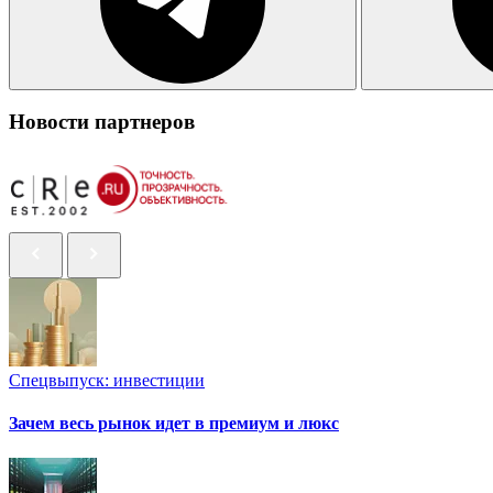
Новости партнеров
Спецвыпуск: инвестиции
Зачем весь рынок идет в премиум и люкс