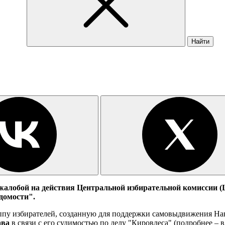
Найти
жалобой на действия Центральной избирательной комиссии (Ц
домости".
уппу избирателей, созданную для поддержки самовыдвижения Нав
ава
в связи с его судимостью по делу "Кировлеса" (подробнее – 