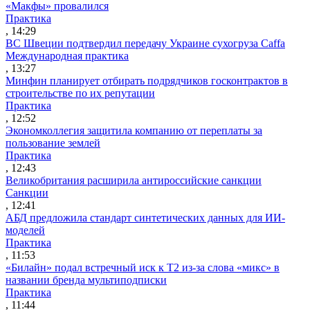
«Макфы» провалился
Практика
, 14:29
ВС Швеции подтвердил передачу Украине сухогруза Caffa
Международная практика
, 13:27
Минфин планирует отбирать подрядчиков госконтрактов в
строительстве по их репутации
Практика
, 12:52
Экономколлегия защитила компанию от переплаты за
пользование землей
Практика
, 12:43
Великобритания расширила антироссийские санкции
Санкции
, 12:41
АБД предложила стандарт синтетических данных для ИИ-
моделей
Практика
, 11:53
«Билайн» подал встречный иск к Т2 из-за слова «микс» в
названии бренда мультиподписки
Практика
, 11:44