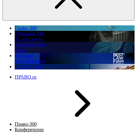
Право-300
Юррынок РФ:
35 лет спустя
Экологическое
право
Best Law
Firm Marketing
ПМЮФ 2026
ПРАВО.ru
Право-300
Конференции