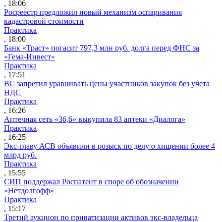
, 18:06
Росреестр предложил новый механизм оспаривания
кадастровой стоимости
Практика
, 18:00
Банк «Траст» погасит 797,3 млн руб. долга перед ФНС за
«Гема-Инвест»
Практика
, 17:51
ВС запретил уравнивать цены участников закупок без учета
НДС
Практика
, 16:26
Аптечная сеть «36,6» выкупила 83 аптеки «Диалога»
Практика
, 16:25
Экс-главу АСВ объявили в розыск по делу о хищении более 4
млрд руб.
Практика
, 15:55
СИП поддержал Роспатент в споре об обозначении
«Нетдолгофф»
Практика
, 15:17
Третий аукцион по приватизации активов экс-владельца