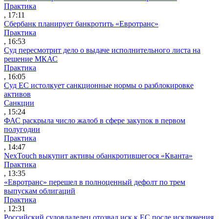
Практика
, 17:11
Сбербанк планирует банкротить «Евротранс»
Практика
, 16:53
Суд пересмотрит дело о выдаче исполнительного листа на
решение МКАС
Практика
, 16:05
Суд ЕС истолкует санкционные нормы о разблокировке
активов
Санкции
, 15:24
ФАС раскрыла число жалоб в сфере закупок в первом
полугодии
Практика
, 14:47
NexTouch выкупит активы обанкротившегося «Кванта»
Практика
, 13:35
«Евротранс» перешел в полноценный дефолт по трем
выпускам облигаций
Практика
, 12:31
Российский судовладелец отозвал иск к ЕС после исключения