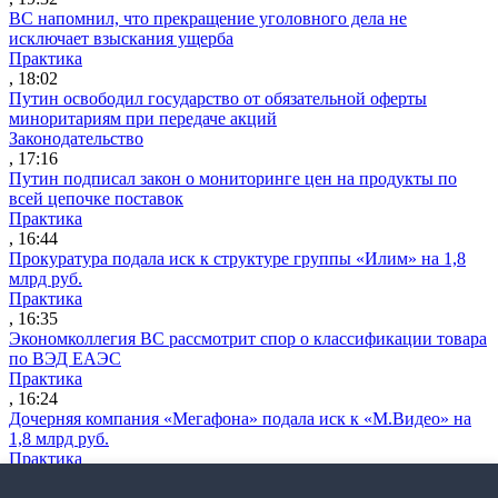
ВС напомнил, что прекращение уголовного дела не
исключает взыскания ущерба
Практика
, 18:02
Путин освободил государство от обязательной оферты
миноритариям при передаче акций
Законодательство
, 17:16
Путин подписал закон о мониторинге цен на продукты по
всей цепочке поставок
Практика
, 16:44
Прокуратура подала иск к структуре группы «Илим» на 1,8
млрд руб.
Практика
, 16:35
Экономколлегия ВС рассмотрит спор о классификации товара
по ВЭД ЕАЭС
Практика
, 16:24
Дочерняя компания «Мегафона» подала иск к «М.Видео» на
1,8 млрд руб.
Практика
, 15:50