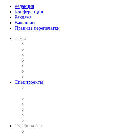
Редакция
Конференции
Реклама
Вакансии
Правила перепечатки
Темы
Практика
Законодательство
Процесс
Исследования
Рынок юридических услуг
Юридическое сообщество
Важнейшие правовые темы в прессе
Спецпроекты
Подкаст «В здравом уме
и твёрдой памяти»
Legal Design
Банкротная панорама
Советы для литигаторов
Сговоры на торгах
Авто
Судебная база
Картотека арбитражных дел