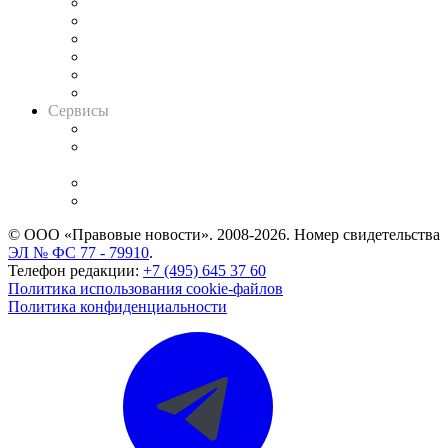
Решения арбитражных судов
Календарь рассмотрения арбитражных дел
Досье судей
Информация о судах
RSS лента новостей
Вакансии для юристов
Сервисы
Справочно-правовая система
Casebook: мониторинг дел
и компаний
Caselook: поиск и анализ практики
CASE.ONE: управление юридической службой
© ООО «Правовые новости». 2008-2026.
Номер свидетельства
ЭЛ № ФС 77 - 79910
.
Телефон редакции:
+7 (495) 645 37 60
Политика использования cookie-файлов
Политика конфиденциальности