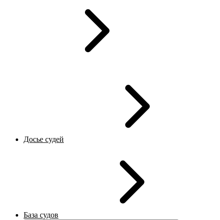
Досье судей
База судов