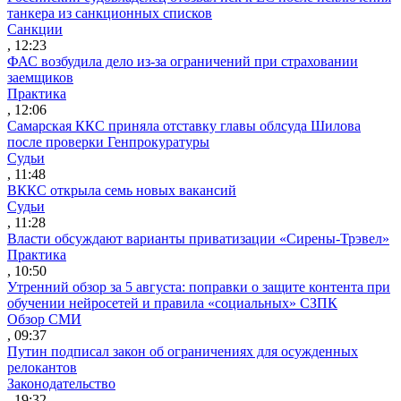
танкера из санкционных списков
Санкции
, 12:23
ФАС возбудила дело из-за ограничений при страховании
заемщиков
Практика
, 12:06
Самарская ККС приняла отставку главы облсуда Шилова
после проверки Генпрокуратуры
Судьи
, 11:48
ВККС открыла семь новых вакансий
Судьи
, 11:28
Власти обсуждают варианты приватизации «Сирены-Трэвел»
Практика
, 10:50
Утренний обзор за 5 августа: поправки о защите контента при
обучении нейросетей и правила «социальных» СЗПК
Обзор СМИ
, 09:37
Путин подписал закон об ограничениях для осужденных
релокантов
Законодательство
, 19:32