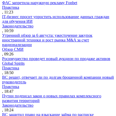
ФАС запретила наружную рекламу Fonbet
Практика
, 11:23
IT-бизнес просит упростить использование данных граждан
для обучения ИИ
Законодательство
, 10:59
Утренний обзор за 6 августа: ужесточение закупок
иностранной техники и рост рынка M&A за счет
национализации
Обзор СМИ
, 09:26
Росимущество проведет новый аукцион по продаже активов
Global Spirits
Практика
, 18:50
ВС решит, отвечает ли по долгам брошенной компании новый
руководитель
Практика
, 18:47
Путин подписал закон о новых правилах комплексного
развития территорий
Законодательство
, 18:24
ВС защитил право на взыскание займа по расписке