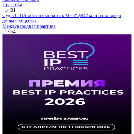
Практика
, 14:31
Суд в США обязал выплатить Meta* $942 млн из-за вреда
детям в соцсетях
Международная практика
, 13:54