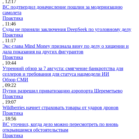
, 12:17
ВС подтвердил доначисление пошлин за модернизацию
самолета
Практика
, 11:46
Суды не приняли заключения DeepSeek по уголовному делу
Практика
, 11:17
Экс-глава Mind Money признала вину по делу о хищении и
дала показания на других фигурантов
Практика
, 10:44
Утренний обзор за 7 августа: смягчение банкротства для
селлеров и требования для статуса нацмодели ИИ
Обзор СМИ
, 09:22
Путин разрешил приватизацию аэропорта Шереметьево
Практика
, 19:07
Wildberries начнет страховать товары от ударов дронов
Практика
, 18:56
ВС уточнил, когда дело можно пересмотреть по вновь
открывшимся обстоятельствам
Практика