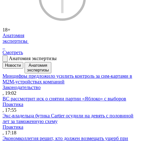
18+
Анатомия
экспертизы
Смотреть
Анатомия экспертизы
Новости
Анатомия
экспертизы
Минцифры предложило усилить контроль за сим-картами в
M2M-устройствах компаний
Законодательство
, 19:02
ВС рассмотрит иск о снятии партии «Яблоко» с выборов
Практика
, 17:55
Экс-владельца бутика Cartier осудили на девять с половиной
лет за таможенную схему
Практика
, 17:18
Экономколлегия решит, кто должен возмещать ущерб при