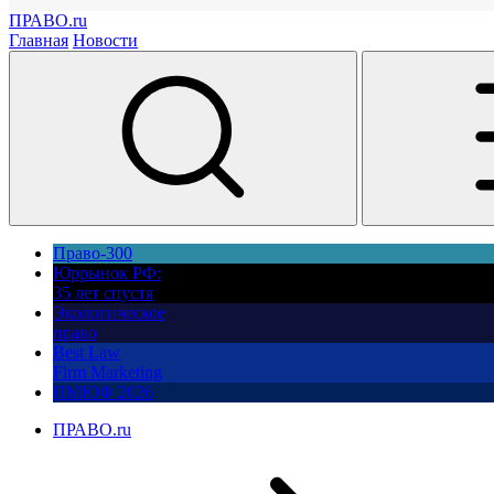
ПРАВО.ru
Главная
Новости
Право-300
Юррынок РФ:
35 лет спустя
Экологическое
право
Best Law
Firm Marketing
ПМЮФ 2026
ПРАВО.ru