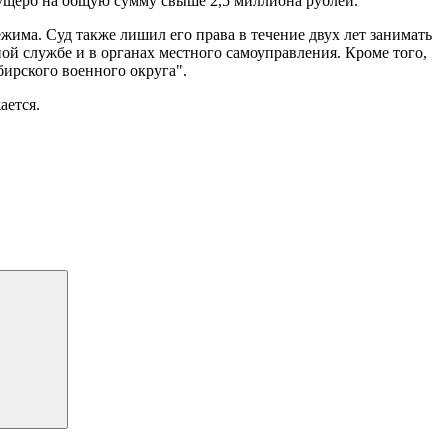
ущерб на общую сумму свыше 2,5 миллиона рублей.
има. Суд также лишил его права в течение двух лет занимать
й службе и в органах местного самоуправления. Кроме того,
ирского военного округа".
ается.