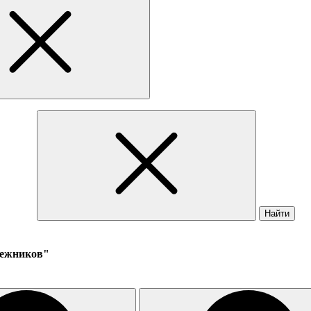
Найти
нежников"