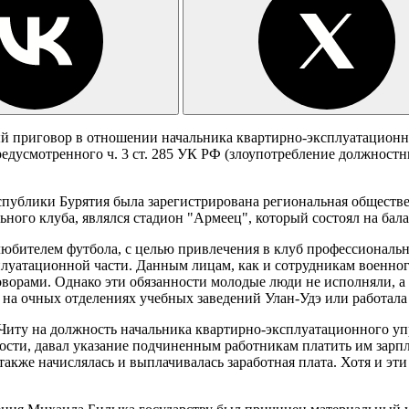
й приговор в отношении начальника квартирно-эксплуатационн
едусмотренного ч. 3 ст. 285 УК РФ (злоупотребление должност
 Республики Бурятия была зарегистрирована региональная общес
льного клуба, являлся стадион "Армеец", который состоял на ба
любителем футбола, с целью привлечения в клуб профессиональ
луатационной части. Данным лицам, как и сотрудникам военного
ворами. Однако эти обязанности молодые люди не исполняли, а
 на очных отделениях учебных заведений Улан-Удэ или работала
 Читу на должность начальника квартирно-эксплуатационного уп
ности, давал указание подчиненным работникам платить им зарпл
акже начислялась и выплачивалась заработная плата. Хотя и эт