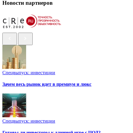
Новости партнеров
Спецвыпуск: инвестиции
Зачем весь рынок идет в премиум и люкс
Спецвыпуск: инвестиции
Готовы ли инвесторы к длинной игре с ЦОД?