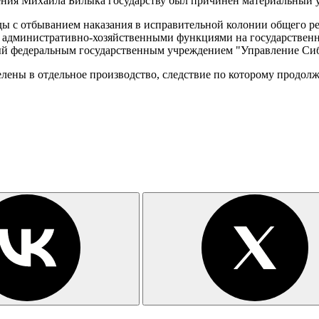
ения Михаила Билыка государству был причинен материальный 
 с отбыванием наказания в исправительной колонии общего реж
 административно-хозяйственными функциями на государственно
ный федеральным государственным учреждением "Управление Сиб
лены в отдельное производство, следствие по которому продолж