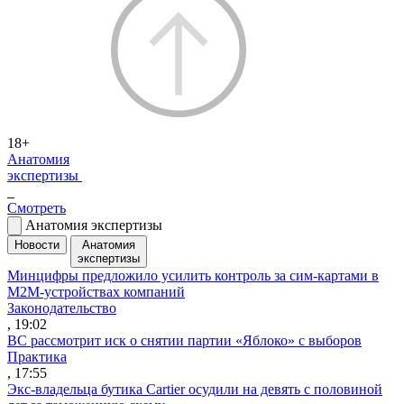
18+
Анатомия
экспертизы
Смотреть
Анатомия экспертизы
Новости
Анатомия
экспертизы
Минцифры предложило усилить контроль за сим-картами в
M2M-устройствах компаний
Законодательство
, 19:02
ВС рассмотрит иск о снятии партии «Яблоко» с выборов
Практика
, 17:55
Экс-владельца бутика Cartier осудили на девять с половиной