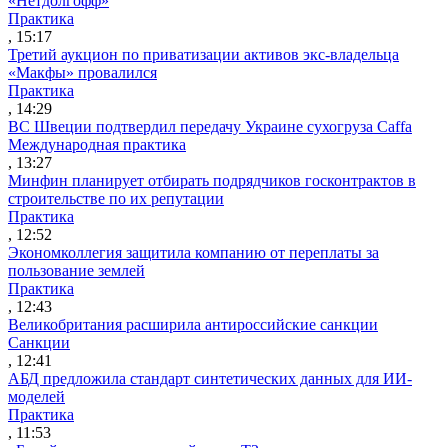
«Нетдолгофф»
Практика
, 15:17
Третий аукцион по приватизации активов экс-владельца
«Макфы» провалился
Практика
, 14:29
ВС Швеции подтвердил передачу Украине сухогруза Caffa
Международная практика
, 13:27
Минфин планирует отбирать подрядчиков госконтрактов в
строительстве по их репутации
Практика
, 12:52
Экономколлегия защитила компанию от переплаты за
пользование землей
Практика
, 12:43
Великобритания расширила антироссийские санкции
Санкции
, 12:41
АБД предложила стандарт синтетических данных для ИИ-
моделей
Практика
, 11:53