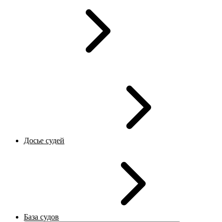
Досье судей
База судов