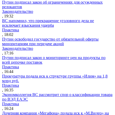
Путин подписал закон об ограничениях для осужденных
релокантов
Законодательство
, 19:32
ВС напомнил, что прекращение уголовного дела не
исключает взыскания ущерба
Практика
, 18:02
Путин освободил государство от обязательной оферты
миноритариям при передаче акций
Законодательство
, 17:16
Путин подписал закон о мониторинге цен на продукты по
всей цепочке поставок
Практика
, 16:44
Прокуратура подала иск к структуре группы «Илим» на 1,8
млрд руб.
Практика
, 16:35
Экономколлегия ВС рассмотрит спор о классификации товара
по ВЭД ЕАЭС
Практика
, 16:24
Дочерняя компания «Мегафона» подала иск к «М.Видео» на