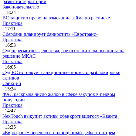
развития территорий
Законодательство
, 18:24
ВС защитил право на взыскание займа по расписке
Практика
, 17:11
Сбербанк планирует банкротить «Евротранс»
Практика
, 16:53
Суд пересмотрит дело о выдаче исполнительного листа на
решение МКАС
Практика
, 16:05
Суд ЕС истолкует санкционные нормы о разблокировке
активов
Санкции
, 15:24
ФАС раскрыла число жалоб в сфере закупок в первом
полугодии
Практика
, 14:47
NexTouch выкупит активы обанкротившегося «Кванта»
Практика
, 13:35
«Евротранс» перешел в полноценный дефолт по трем