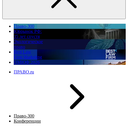
Право-300
Юррынок РФ:
35 лет спустя
Экологическое
право
Best Law
Firm Marketing
ПМЮФ 2026
ПРАВО.ru
Право-300
Конференции