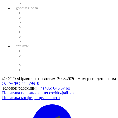
Авто
Судебная база
Картотека арбитражных дел
Решения арбитражных судов
Календарь рассмотрения арбитражных дел
Досье судей
Информация о судах
RSS лента новостей
Вакансии для юристов
Сервисы
Справочно-правовая система
Casebook: мониторинг дел
и компаний
Caselook: поиск и анализ практики
CASE.ONE: управление юридической службой
© ООО «Правовые новости». 2008-2026.
Номер свидетельства
ЭЛ № ФС 77 - 79910
.
Телефон редакции:
+7 (495) 645 37 60
Политика использования cookie-файлов
Политика конфиденциальности