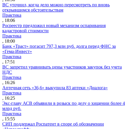
ВС уточнил, когда дело можно пересмотреть по вновь
открывшимся обстоятельствам
Практика
, 18:06
Росреестр предложил новый механизм оспаривания
кадастровой стоимости
Практика
, 18:00
Банк «Траст» погасит 797,3 млн руб. долга перед ФНС за
«Гема-Инвест»
Практика
, 17:51
ВС запретил уравнивать цены участников закупок без учета
НДС
Практика
, 16:26
Аптечная сеть «36,6» выкупила 83 аптеки «Диалога»
Практика
, 16:25
Экс-главу АСВ объявили в розыск по делу о хищении более 4
млрд руб.
Практика
, 15:55
СИП поддержал Роспатент в споре об обозначении