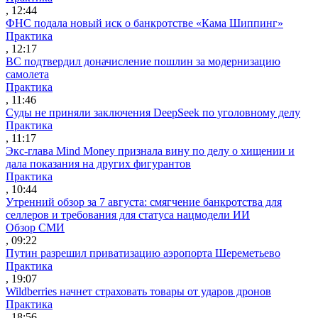
, 12:44
ФНС подала новый иск о банкротстве «Кама Шиппинг»
Практика
, 12:17
ВС подтвердил доначисление пошлин за модернизацию
самолета
Практика
, 11:46
Суды не приняли заключения DeepSeek по уголовному делу
Практика
, 11:17
Экс-глава Mind Money признала вину по делу о хищении и
дала показания на других фигурантов
Практика
, 10:44
Утренний обзор за 7 августа: смягчение банкротства для
селлеров и требования для статуса нацмодели ИИ
Обзор СМИ
, 09:22
Путин разрешил приватизацию аэропорта Шереметьево
Практика
, 19:07
Wildberries начнет страховать товары от ударов дронов
Практика
, 18:56