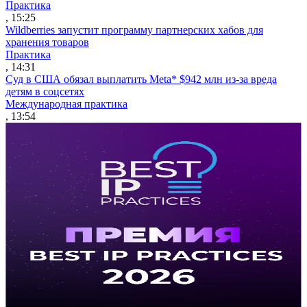
Практика
, 15:25
Wildberries запустит программу партнерских хабов для
хранения товаров
Практика
, 14:31
Суд в США обязал выплатить Meta* $942 млн из-за вреда
детям в соцсетях
Международная практика
, 13:54