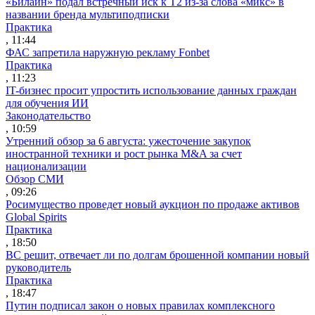
«Билайн» подал встречный иск к Т2 из-за слова «микс» в
названии бренда мультиподписки
Практика
, 11:44
ФАС запретила наружную рекламу Fonbet
Практика
, 11:23
IT-бизнес просит упростить использование данных граждан
для обучения ИИ
Законодательство
, 10:59
Утренний обзор за 6 августа: ужесточение закупок
иностранной техники и рост рынка M&A за счет
национализации
Обзор СМИ
, 09:26
Росимущество проведет новый аукцион по продаже активов
Global Spirits
Практика
, 18:50
ВС решит, отвечает ли по долгам брошенной компании новый
руководитель
Практика
, 18:47
Путин подписал закон о новых правилах комплексного