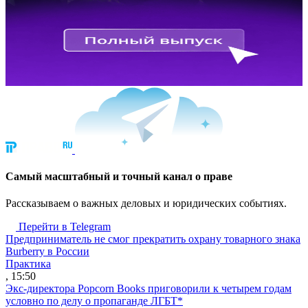
Cамый масштабный и точный канал о праве
Рассказываем о важных деловых и юридических событиях.
Перейти в Telegram
Предприниматель не смог прекратить охрану товарного знака
Burberry в России
Практика
, 15:50
Экс-директора Popcorn Books приговорили к четырем годам
условно по делу о пропаганде ЛГБТ*