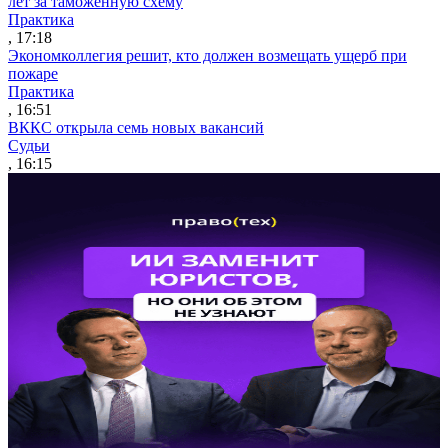
лет за таможенную схему
Практика
, 17:18
Экономколлегия решит, кто должен возмещать ущерб при
пожаре
Практика
, 16:51
ВККС открыла семь новых вакансий
Судьи
, 16:15