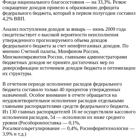
Фонда национального благосостояния — на 33,3%. Резкое
сокращение доходов привело к образованию дефицита
федерального бюджета, который в первом полугодии составил
4,2% ВВП.
Анализ поступления доходов за январь — июнь 2009 года
свидетельствует о высокой вероятности неисполнения
утвержденного прогнозируемого объема доходов
федерального бюджета за счет ненефтегазовых доходов. По
мнению Счетной палаты, Минфином России,
Минэкономразвития России, главными администраторами
бюджетных доходов не принято достаточных мер по
диверсификации источников доходов бюджета и оптимизации
их структуры.
В отчетном периоде исполнение расходов федерального
бюджета составило только 40 процентов утвержденных
назначений. Особое внимание в отчете обращается на
неудовлетворительное исполнение расходов отдельными
главными распорядителями средств федерального бюджета.
Из 130 главных распорядителей 16 не осуществляли кассового
исполнения расходов, 54 — исполнили их ниже среднего
уровня (Рособоронпоставка — 0,1%,
Росалкогольрегулирование — 0,4%, Росинформтехнологии —
3,9% и т.д.)