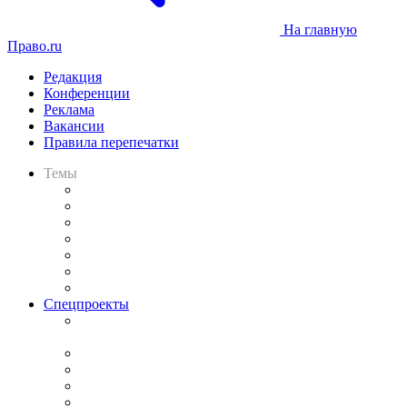
На главную
Право.ru
Редакция
Конференции
Реклама
Вакансии
Правила перепечатки
Темы
Практика
Законодательство
Процесс
Исследования
Рынок юридических услуг
Юридическое сообщество
Важнейшие правовые темы в прессе
Спецпроекты
Подкаст «В здравом уме
и твёрдой памяти»
Legal Design
Банкротная панорама
Советы для литигаторов
Сговоры на торгах