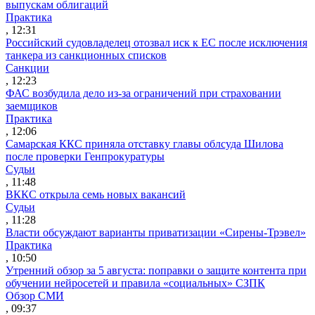
выпускам облигаций
Практика
, 12:31
Российский судовладелец отозвал иск к ЕС после исключения
танкера из санкционных списков
Санкции
, 12:23
ФАС возбудила дело из-за ограничений при страховании
заемщиков
Практика
, 12:06
Самарская ККС приняла отставку главы облсуда Шилова
после проверки Генпрокуратуры
Судьи
, 11:48
ВККС открыла семь новых вакансий
Судьи
, 11:28
Власти обсуждают варианты приватизации «Сирены-Трэвел»
Практика
, 10:50
Утренний обзор за 5 августа: поправки о защите контента при
обучении нейросетей и правила «социальных» СЗПК
Обзор СМИ
, 09:37