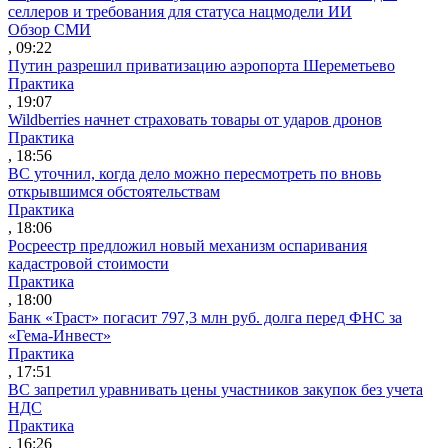
селлеров и требования для статуса нацмодели ИИ
Обзор СМИ
, 09:22
Путин разрешил приватизацию аэропорта Шереметьево
Практика
, 19:07
Wildberries начнет страховать товары от ударов дронов
Практика
, 18:56
ВС уточнил, когда дело можно пересмотреть по вновь
открывшимся обстоятельствам
Практика
, 18:06
Росреестр предложил новый механизм оспаривания
кадастровой стоимости
Практика
, 18:00
Банк «Траст» погасит 797,3 млн руб. долга перед ФНС за
«Гема-Инвест»
Практика
, 17:51
ВС запретил уравнивать цены участников закупок без учета
НДС
Практика
, 16:26