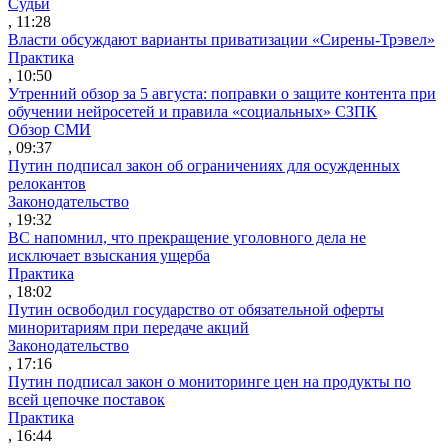
Судьи
, 11:28
Власти обсуждают варианты приватизации «Сирены-Трэвел»
Практика
, 10:50
Утренний обзор за 5 августа: поправки о защите контента при
обучении нейросетей и правила «социальных» СЗПК
Обзор СМИ
, 09:37
Путин подписал закон об ограничениях для осужденных
релокантов
Законодательство
, 19:32
ВС напомнил, что прекращение уголовного дела не
исключает взыскания ущерба
Практика
, 18:02
Путин освободил государство от обязательной оферты
миноритариям при передаче акций
Законодательство
, 17:16
Путин подписал закон о мониторинге цен на продукты по
всей цепочке поставок
Практика
, 16:44