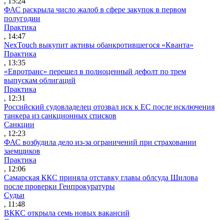
, 15:24
ФАС раскрыла число жалоб в сфере закупок в первом
полугодии
Практика
, 14:47
NexTouch выкупит активы обанкротившегося «Кванта»
Практика
, 13:35
«Евротранс» перешел в полноценный дефолт по трем
выпускам облигаций
Практика
, 12:31
Российский судовладелец отозвал иск к ЕС после исключения
танкера из санкционных списков
Санкции
, 12:23
ФАС возбудила дело из-за ограничений при страховании
заемщиков
Практика
, 12:06
Самарская ККС приняла отставку главы облсуда Шилова
после проверки Генпрокуратуры
Судьи
, 11:48
ВККС открыла семь новых вакансий