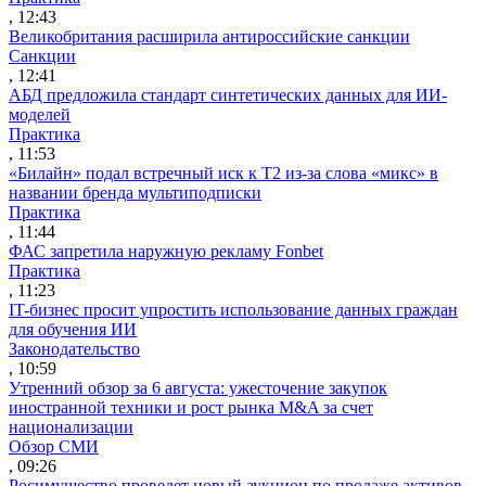
, 12:43
Великобритания расширила антироссийские санкции
Санкции
, 12:41
АБД предложила стандарт синтетических данных для ИИ-
моделей
Практика
, 11:53
«Билайн» подал встречный иск к Т2 из-за слова «микс» в
названии бренда мультиподписки
Практика
, 11:44
ФАС запретила наружную рекламу Fonbet
Практика
, 11:23
IT-бизнес просит упростить использование данных граждан
для обучения ИИ
Законодательство
, 10:59
Утренний обзор за 6 августа: ужесточение закупок
иностранной техники и рост рынка M&A за счет
национализации
Обзор СМИ
, 09:26
Росимущество проведет новый аукцион по продаже активов