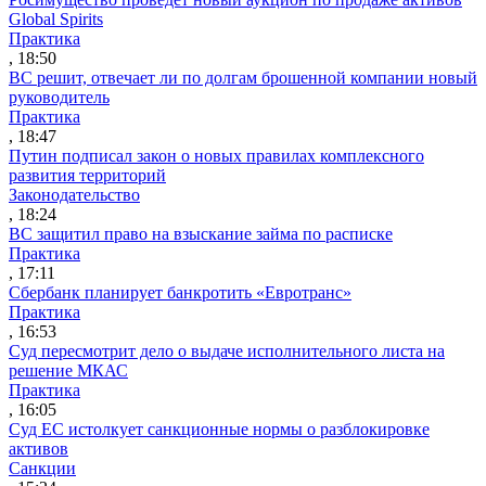
Global Spirits
Практика
, 18:50
ВС решит, отвечает ли по долгам брошенной компании новый
руководитель
Практика
, 18:47
Путин подписал закон о новых правилах комплексного
развития территорий
Законодательство
, 18:24
ВС защитил право на взыскание займа по расписке
Практика
, 17:11
Сбербанк планирует банкротить «Евротранс»
Практика
, 16:53
Суд пересмотрит дело о выдаче исполнительного листа на
решение МКАС
Практика
, 16:05
Суд ЕС истолкует санкционные нормы о разблокировке
активов
Санкции