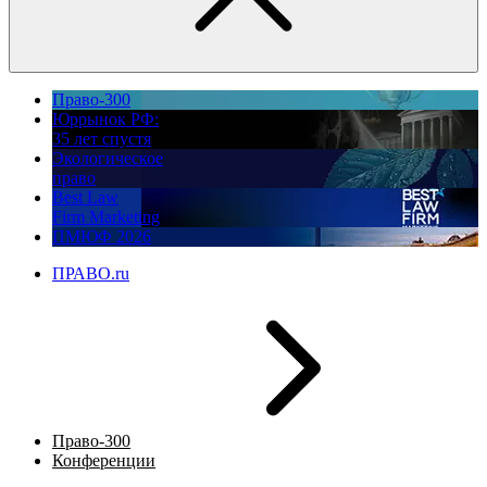
Право-300
Юррынок РФ:
35 лет спустя
Экологическое
право
Best Law
Firm Marketing
ПМЮФ 2026
ПРАВО.ru
Право-300
Конференции