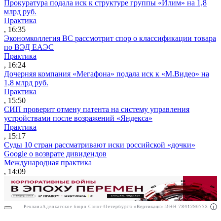
Прокуратура подала иск к структуре группы «Илим» на 1,8
млрд руб.
Практика
, 16:35
Экономколлегия ВС рассмотрит спор о классификации товара
по ВЭД ЕАЭС
Практика
, 16:24
Дочерняя компания «Мегафона» подала иск к «М.Видео» на
1,8 млрд руб.
Практика
, 15:50
СИП проверит отмену патента на систему управления
устройствами после возражений «Яндекса»
Практика
, 15:17
Суды 10 стран рассматривают иски российской «дочки»
Google о возврате дивидендов
Международная практика
, 14:09
Реклама
Адвокатское бюро Санкт-Петербурга «Вертикаль» ИНН 7841290773
Реклама
ООО "Право.ру" ИНН: 7704835288