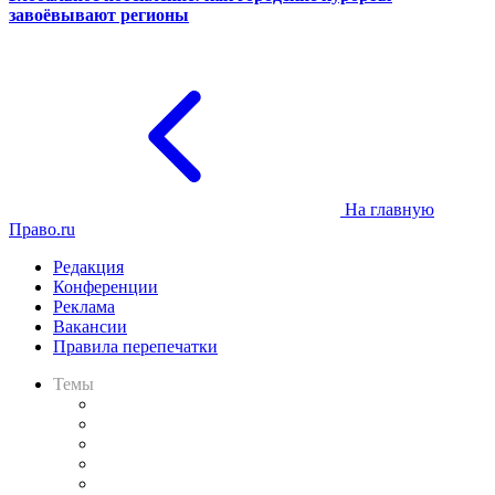
завоёвывают регионы
На главную
Право.ru
Редакция
Конференции
Реклама
Вакансии
Правила перепечатки
Темы
Практика
Законодательство
Процесс
Исследования
Рынок юридических услуг