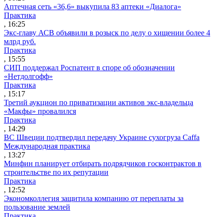
Аптечная сеть «36,6» выкупила 83 аптеки «Диалога»
Практика
, 16:25
Экс-главу АСВ объявили в розыск по делу о хищении более 4
млрд руб.
Практика
, 15:55
СИП поддержал Роспатент в споре об обозначении
«Нетдолгофф»
Практика
, 15:17
Третий аукцион по приватизации активов экс-владельца
«Макфы» провалился
Практика
, 14:29
ВС Швеции подтвердил передачу Украине сухогруза Caffa
Международная практика
, 13:27
Минфин планирует отбирать подрядчиков госконтрактов в
строительстве по их репутации
Практика
, 12:52
Экономколлегия защитила компанию от переплаты за
пользование землей
Практика