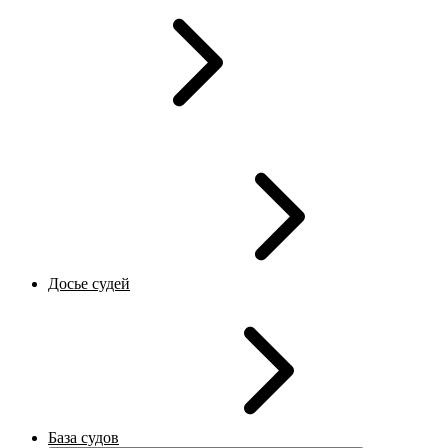
Досье судей
База судов