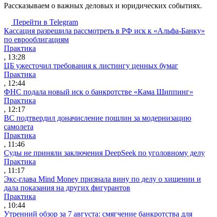
Рассказываем о важных деловых и юридических событиях.
Перейти в Telegram
Кассация разрешила рассмотреть в РФ иск к «Альфа-Банку»
по еврооблигациям
Практика
, 13:28
ЦБ ужесточил требования к листингу ценных бумаг
Практика
, 12:44
ФНС подала новый иск о банкротстве «Кама Шиппинг»
Практика
, 12:17
ВС подтвердил доначисление пошлин за модернизацию
самолета
Практика
, 11:46
Суды не приняли заключения DeepSeek по уголовному делу
Практика
, 11:17
Экс-глава Mind Money признала вину по делу о хищении и
дала показания на других фигурантов
Практика
, 10:44
Утренний обзор за 7 августа: смягчение банкротства для