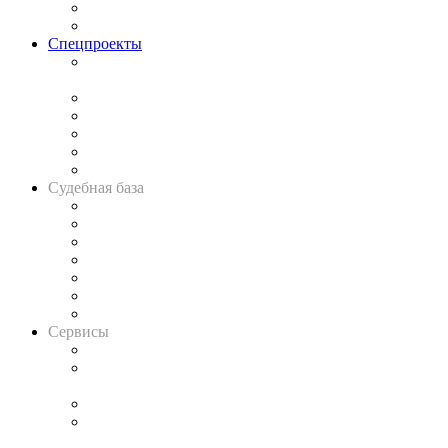
Юридическое сообщество
Важнейшие правовые темы в прессе
Спецпроекты
Подкаст «В здравом уме
и твёрдой памяти»
Legal Design
Банкротная панорама
Советы для литигаторов
Сговоры на торгах
Авто
Судебная база
Картотека арбитражных дел
Решения арбитражных судов
Календарь рассмотрения арбитражных дел
Досье судей
Информация о судах
RSS лента новостей
Вакансии для юристов
Сервисы
Справочно-правовая система
Casebook: мониторинг дел
и компаний
Caselook: поиск и анализ практики
CASE.ONE: управление юридической службой