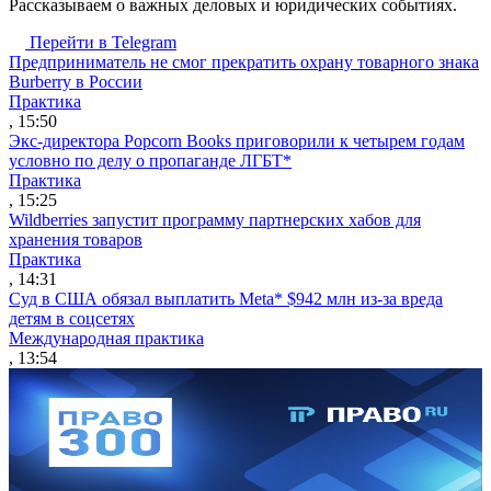
Рассказываем о важных деловых и юридических событиях.
Перейти в Telegram
Предприниматель не смог прекратить охрану товарного знака
Burberry в России
Практика
, 15:50
Экс-директора Popcorn Books приговорили к четырем годам
условно по делу о пропаганде ЛГБТ*
Практика
, 15:25
Wildberries запустит программу партнерских хабов для
хранения товаров
Практика
, 14:31
Суд в США обязал выплатить Meta* $942 млн из-за вреда
детям в соцсетях
Международная практика
, 13:54