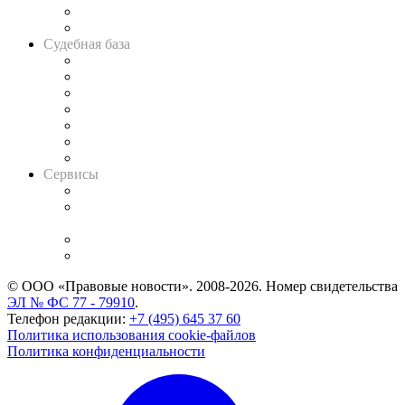
Сговоры на торгах
Авто
Судебная база
Картотека арбитражных дел
Решения арбитражных судов
Календарь рассмотрения арбитражных дел
Досье судей
Информация о судах
RSS лента новостей
Вакансии для юристов
Сервисы
Справочно-правовая система
Casebook: мониторинг дел
и компаний
Caselook: поиск и анализ практики
CASE.ONE: управление юридической службой
© ООО «Правовые новости». 2008-2026.
Номер свидетельства
ЭЛ № ФС 77 - 79910
.
Телефон редакции:
+7 (495) 645 37 60
Политика использования cookie-файлов
Политика конфиденциальности