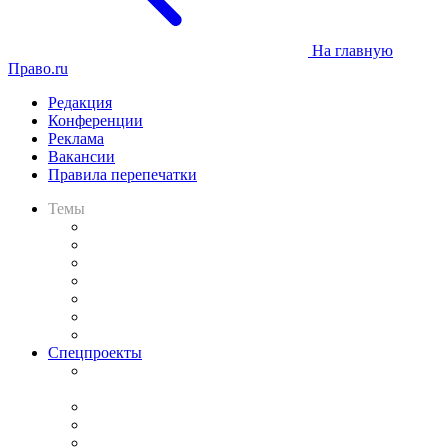
На главную
Право.ru
Редакция
Конференции
Реклама
Вакансии
Правила перепечатки
Темы
Практика
Законодательство
Процесс
Исследования
Рынок юридических услуг
Юридическое сообщество
Важнейшие правовые темы в прессе
Спецпроекты
Подкаст «В здравом уме
и твёрдой памяти»
Legal Design
Банкротная панорама
Советы для литигаторов