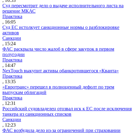
, 16:53
Суд пересмотрит дело о выдаче исполнительного листа на
решение МКАС
Практика
, 16:05
Суд ЕС истолкует санкционные нормы о разблокировке
активов
Санкции
, 15:24
ФАС раскрыла число жалоб в сфере закупок в первом
полугодии
Практика
, 14:47
NexTouch выкупит активы обанкротившегося «Кванта»
Практика
, 13:35
«Евротранс» перешел в полноценный дефолт по трем
выпускам облигаций
Практика
, 12:31
Российский судовладелец отозвал иск к ЕС после исключения
танкера из санкционных списков
Санкции
, 12:23
ФАС возбудила дело из-за ограничений при страховании