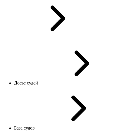
Досье судей
База судов