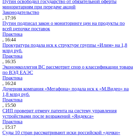
Путин освободил государство от обязательной оферты
миноритариям при передаче акций
Законодательство
, 17:16
Путин подписал закон о мониторинге цен на продукты по
всей цепочке поставок
Практика
, 16:44
Прокуратура подала иск к структуре группы «Илим» на 1,8
млрд руб.
Практика
, 16:35
Экономколлегия ВС рассмотрит спор о классификации товара
по ВЭД ЕАЭС
Практика
, 16:24
Дочерняя компания «Мегафона» подала иск к «М.Видео» на
1,8 млрд руб.
Практика
, 15:50
СИП проверит отмену патента на систему управления
устройствами после возражений «Яндекса»
Практика
, 15:17
Суды 10 стран рассматривают иски российской «дочки»