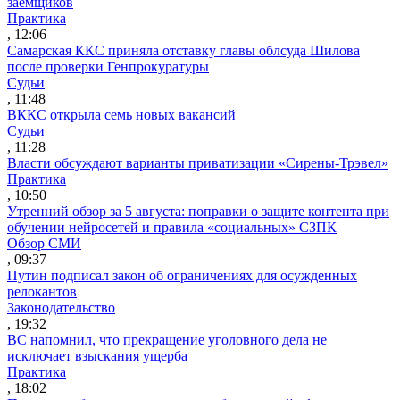
заемщиков
Практика
, 12:06
Самарская ККС приняла отставку главы облсуда Шилова
после проверки Генпрокуратуры
Судьи
, 11:48
ВККС открыла семь новых вакансий
Судьи
, 11:28
Власти обсуждают варианты приватизации «Сирены-Трэвел»
Практика
, 10:50
Утренний обзор за 5 августа: поправки о защите контента при
обучении нейросетей и правила «социальных» СЗПК
Обзор СМИ
, 09:37
Путин подписал закон об ограничениях для осужденных
релокантов
Законодательство
, 19:32
ВС напомнил, что прекращение уголовного дела не
исключает взыскания ущерба
Практика
, 18:02