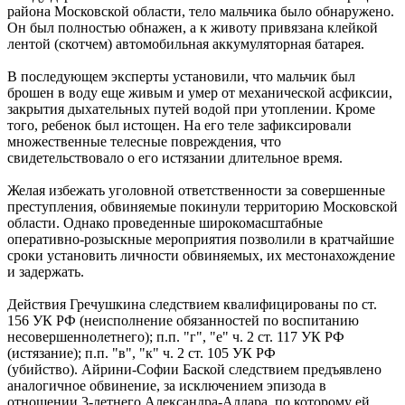
района Московской области, тело мальчика было обнаружено.
Он был полностью обнажен, а к животу привязана клейкой
лентой (скотчем) автомобильная аккумуляторная батарея.
В последующем эксперты установили, что мальчик был
брошен в воду еще живым и умер от механической асфиксии,
закрытия дыхательных путей водой при утоплении. Кроме
того, ребенок был истощен. На его теле зафиксировали
множественные телесные повреждения, что
свидетельствовало о его истязании длительное время.
Желая избежать уголовной ответственности за совершенные
преступления, обвиняемые покинули территорию Московской
области. Однако проведенные широкомасштабные
оперативно-розыскные мероприятия позволили в кратчайшие
сроки установить личности обвиняемых, их местонахождение
и задержать.
Действия Гречушкина следствием квалифицированы по ст.
156 УК РФ (неисполнение обязанностей по воспитанию
несовершеннолетнего); п.п. "г", "е" ч. 2 ст. 117 УК РФ
(истязание); п.п. "в", "к" ч. 2 ст. 105 УК РФ
(убийство). Айрини-Софии Баской следствием предъявлено
аналогичное обвинение, за исключением эпизода в
отношении 3-летнего Александра-Аллара, по которому ей