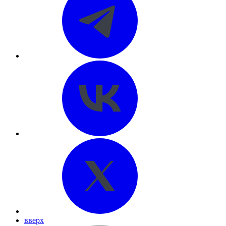
вверх