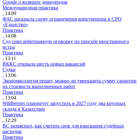
Google о возврате дивидендов
Международная практика
, 14:09
ФАС раскрыла схему ограничения конкуренции в СРО
«Единство»
Практика
, 14:08
Суд снял арбитражную оговорку по просьбе иностранного
истца
Практика
, 13:11
ВККС открыла шесть новых вакансий
Судьи
, 13:06
Экономколлегия решит, можно ли уменьшить сумму гарантии
на стоимость выполненных работ
Практика
, 13:04
Wildberries планирует запустить в 2027 году два крупных
склада в Казахстане
Практика
, 12:29
ВС разъяснил, как считать срок для взыскания судебных
расходов
Практика