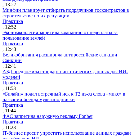
, 13:27
Минфин планирует отбирать подрядчиков госконтрактов в
строительстве по их репутации
Практика
, 12:52
Экономколлегия защитила компанию от переплаты за
пользование землей
Практика
, 12:43
Великобритания расширила антироссийские санкции
Санкции
, 12:41
АБД предложила стандарт синтетических данных для ИИ-
моделей
Практика
, 11:53
«Билайн» подал встречный иск к Т2 из-за слова «микс» в
названии бренда мультиподписки
Практика
, 11:44
ФАС запретила наружную рекламу Fonbet
Практика
, 11:23
IT-бизнес просит упростить использование данных граждан
для обучения ИИ