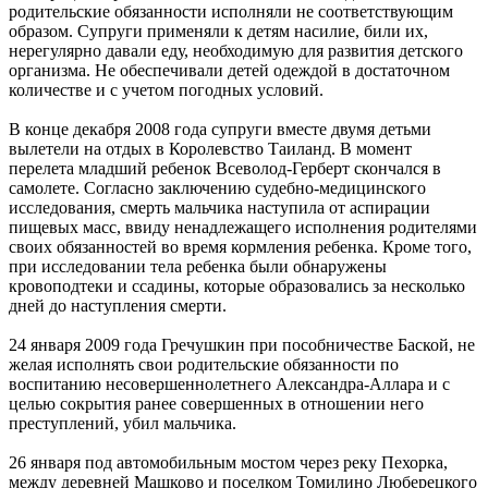
родительские обязанности исполняли не соответствующим
образом. Супруги применяли к детям насилие, били их,
нерегулярно давали еду, необходимую для развития детского
организма. Не обеспечивали детей одеждой в достаточном
количестве и с учетом погодных условий.
В конце декабря 2008 года супруги вместе двумя детьми
вылетели на отдых в Королевство Таиланд. В момент
перелета младший ребенок Всеволод-Герберт скончался в
самолете. Согласно заключению судебно-медицинского
исследования, смерть мальчика наступила от аспирации
пищевых масс, ввиду ненадлежащего исполнения родителями
своих обязанностей во время кормления ребенка. Кроме того,
при исследовании тела ребенка были обнаружены
кровоподтеки и ссадины, которые образовались за несколько
дней до наступления смерти.
24 января 2009 года Гречушкин при пособничестве Баской, не
желая исполнять свои родительские обязанности по
воспитанию несовершеннолетнего Александра-Аллара и с
целью сокрытия ранее совершенных в отношении него
преступлений, убил мальчика.
26 января под автомобильным мостом через реку Пехорка,
между деревней Машково и поселком Томилино Люберецкого