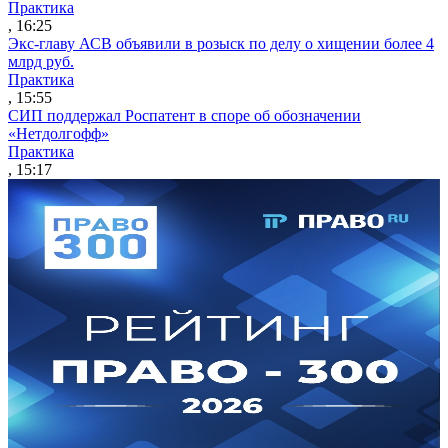
Практика
, 16:25
Экс-главу АСВ объявили в розыск по делу о хищении более 4
млрд руб.
Практика
, 15:55
СИП поддержал Роспатент в споре об обозначении
«Нетдолгофф»
Практика
, 15:17