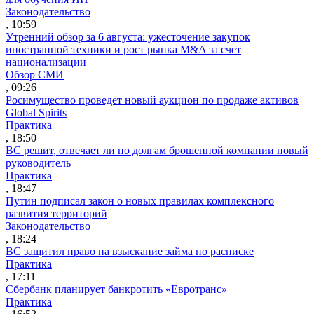
Законодательство
, 10:59
Утренний обзор за 6 августа: ужесточение закупок
иностранной техники и рост рынка M&A за счет
национализации
Обзор СМИ
, 09:26
Росимущество проведет новый аукцион по продаже активов
Global Spirits
Практика
, 18:50
ВС решит, отвечает ли по долгам брошенной компании новый
руководитель
Практика
, 18:47
Путин подписал закон о новых правилах комплексного
развития территорий
Законодательство
, 18:24
ВС защитил право на взыскание займа по расписке
Практика
, 17:11
Сбербанк планирует банкротить «Евротранс»
Практика