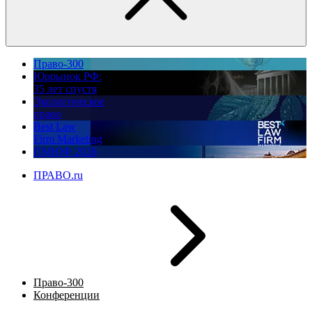
Право-300
Юррынок РФ:
35 лет спустя
Экологическое
право
Best Law
Firm Marketing
ПМЮФ 2026
ПРАВО.ru
Право-300
Конференции