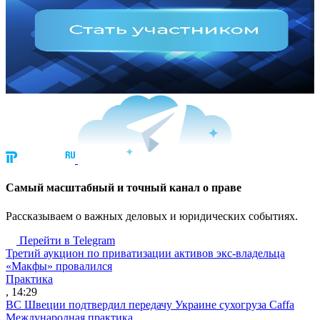
Cамый масштабный и точный канал о праве
Рассказываем о важных деловых и юридических событиях.
Перейти в Telegram
Третий аукцион по приватизации активов экс-владельца
«Макфы» провалился
Практика
, 14:29
ВС Швеции подтвердил передачу Украине сухогруза Caffa
Международная практика