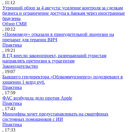
, 11:12
Утренний обзор за 4 августа: усиление контроля за сделкам
бизнеса и ограничение доступа к банкам через иностранные
браузеры
Обзор СМИ
, 10:12
«Промомеду» отказали в принудительной лицензии на
препарат для терапии ВИЧ
Практика
, 19:21
В ГД внесли законопроект, разрешающий туристам
направлять претензии к турагентам
Законодательство
, 19:07
Бывшего гендиректора «Облкоммунэнерго» подозревают в
хищении 1 млрд руб.
Практика
, 17:59
ФАС возбудила дело против Apple
Практика
, 17:43
Минцифры хочет предустанавливать на смартфонах
системных помощников с ИИ
Практика
, 17:33