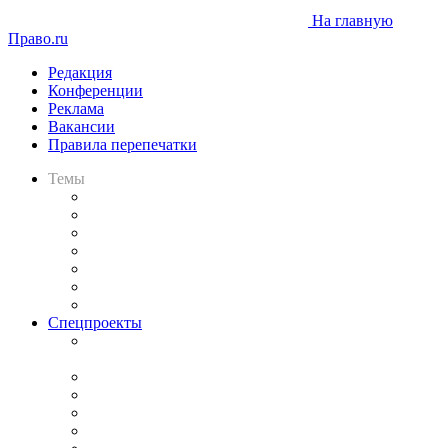
На главную
Право.ru
Редакция
Конференции
Реклама
Вакансии
Правила перепечатки
Темы
Практика
Законодательство
Процесс
Исследования
Рынок юридических услуг
Юридическое сообщество
Важнейшие правовые темы в прессе
Спецпроекты
Подкаст «В здравом уме
и твёрдой памяти»
Legal Design
Банкротная панорама
Советы для литигаторов
Сговоры на торгах