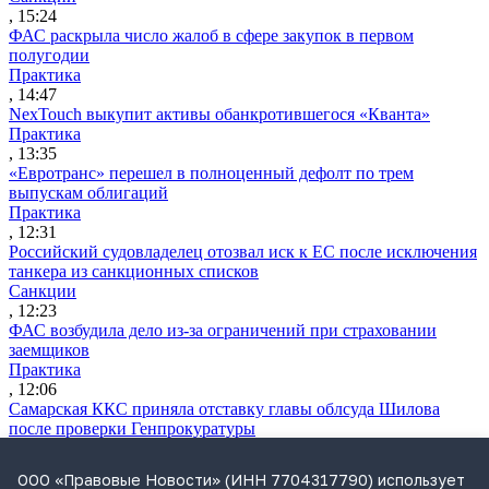
, 15:24
ФАС раскрыла число жалоб в сфере закупок в первом
полугодии
Практика
, 14:47
NexTouch выкупит активы обанкротившегося «Кванта»
Практика
, 13:35
«Евротранс» перешел в полноценный дефолт по трем
выпускам облигаций
Практика
, 12:31
Российский судовладелец отозвал иск к ЕС после исключения
танкера из санкционных списков
Санкции
, 12:23
ФАС возбудила дело из-за ограничений при страховании
заемщиков
Практика
, 12:06
Самарская ККС приняла отставку главы облсуда Шилова
после проверки Генпрокуратуры
Судьи
, 11:48
ООО «Правовые Новости» (ИНН 7704317790) использует
ВККС открыла семь новых вакансий