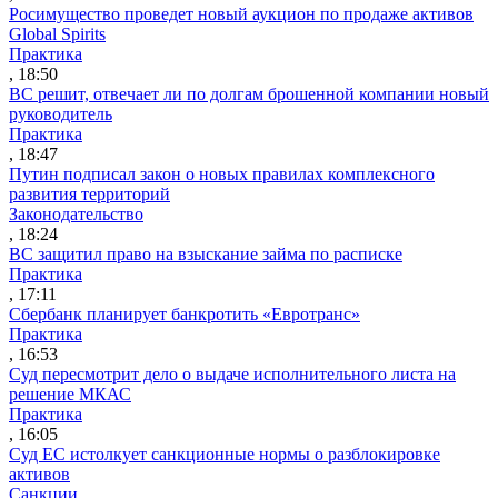
Росимущество проведет новый аукцион по продаже активов
Global Spirits
Практика
, 18:50
ВС решит, отвечает ли по долгам брошенной компании новый
руководитель
Практика
, 18:47
Путин подписал закон о новых правилах комплексного
развития территорий
Законодательство
, 18:24
ВС защитил право на взыскание займа по расписке
Практика
, 17:11
Сбербанк планирует банкротить «Евротранс»
Практика
, 16:53
Суд пересмотрит дело о выдаче исполнительного листа на
решение МКАС
Практика
, 16:05
Суд ЕС истолкует санкционные нормы о разблокировке
активов
Санкции