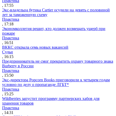
Практика
, 17:55
Экс-владельца бутика Cartier осудили на девять с половиной
лет за таможенную схему
Практика
, 17:18
Экономколлегия решит, кто должен возмещать ущерб при
пожаре
Практика
, 16:51
ВККС открыла семь новых вакансий
Судьи
, 16:15
Предприниматель не смог прекратить охрану товарного знака
Burberry в России
Практика
, 15:50
Экс-директора Popcorn Books приговорили к четырем годам
условно по делу о пропаганде ЛГБТ*
Практика
, 15:25
Wildberries запустит программу партнерских хабов для
хранения товаров
Практика
, 14:31