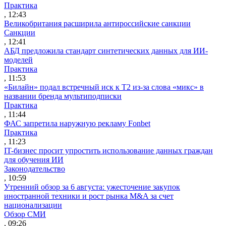
Практика
, 12:43
Великобритания расширила антироссийские санкции
Санкции
, 12:41
АБД предложила стандарт синтетических данных для ИИ-
моделей
Практика
, 11:53
«Билайн» подал встречный иск к Т2 из-за слова «микс» в
названии бренда мультиподписки
Практика
, 11:44
ФАС запретила наружную рекламу Fonbet
Практика
, 11:23
IT-бизнес просит упростить использование данных граждан
для обучения ИИ
Законодательство
, 10:59
Утренний обзор за 6 августа: ужесточение закупок
иностранной техники и рост рынка M&A за счет
национализации
Обзор СМИ
, 09:26