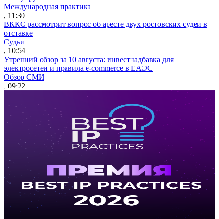
Международная практика
, 11:30
ВККС рассмотрит вопрос об аресте двух ростовских судей в
отставке
Судьи
, 10:54
Утренний обзор за 10 августа: инвестнадбавка для
электросетей и правила e-commerce в ЕАЭС
Обзор СМИ
, 09:22