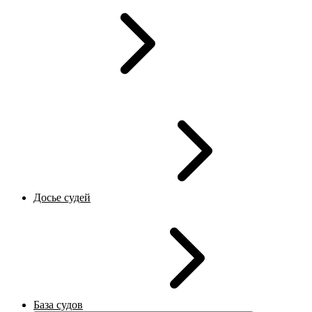
Досье судей
База судов