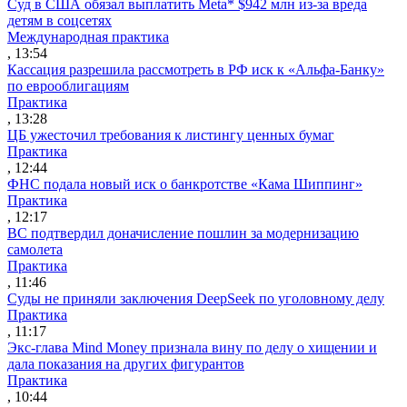
Суд в США обязал выплатить Meta* $942 млн из-за вреда
детям в соцсетях
Международная практика
, 13:54
Кассация разрешила рассмотреть в РФ иск к «Альфа-Банку»
по еврооблигациям
Практика
, 13:28
ЦБ ужесточил требования к листингу ценных бумаг
Практика
, 12:44
ФНС подала новый иск о банкротстве «Кама Шиппинг»
Практика
, 12:17
ВС подтвердил доначисление пошлин за модернизацию
самолета
Практика
, 11:46
Суды не приняли заключения DeepSeek по уголовному делу
Практика
, 11:17
Экс-глава Mind Money признала вину по делу о хищении и
дала показания на других фигурантов
Практика
, 10:44