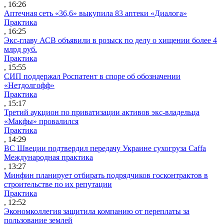
, 16:26
Аптечная сеть «36,6» выкупила 83 аптеки «Диалога»
Практика
, 16:25
Экс-главу АСВ объявили в розыск по делу о хищении более 4
млрд руб.
Практика
, 15:55
СИП поддержал Роспатент в споре об обозначении
«Нетдолгофф»
Практика
, 15:17
Третий аукцион по приватизации активов экс-владельца
«Макфы» провалился
Практика
, 14:29
ВС Швеции подтвердил передачу Украине сухогруза Caffa
Международная практика
, 13:27
Минфин планирует отбирать подрядчиков госконтрактов в
строительстве по их репутации
Практика
, 12:52
Экономколлегия защитила компанию от переплаты за
пользование землей