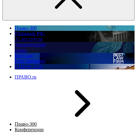
Право-300
Юррынок РФ:
35 лет спустя
Экологическое
право
Best Law
Firm Marketing
ПМЮФ 2026
ПРАВО.ru
Право-300
Конференции