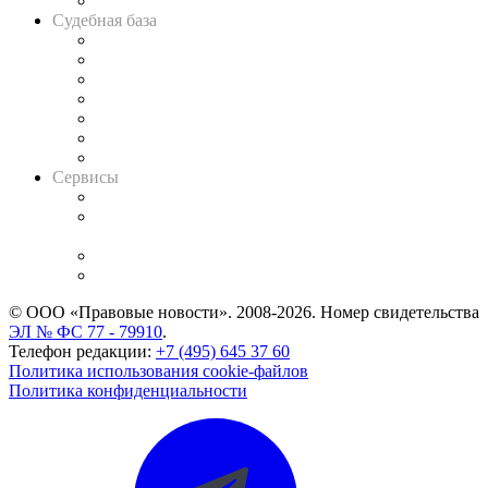
Авто
Судебная база
Картотека арбитражных дел
Решения арбитражных судов
Календарь рассмотрения арбитражных дел
Досье судей
Информация о судах
RSS лента новостей
Вакансии для юристов
Сервисы
Справочно-правовая система
Casebook: мониторинг дел
и компаний
Caselook: поиск и анализ практики
CASE.ONE: управление юридической службой
© ООО «Правовые новости». 2008-2026.
Номер свидетельства
ЭЛ № ФС 77 - 79910
.
Телефон редакции:
+7 (495) 645 37 60
Политика использования cookie-файлов
Политика конфиденциальности