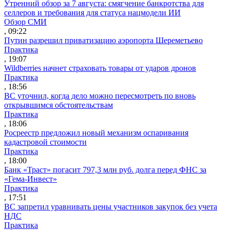
Утренний обзор за 7 августа: смягчение банкротства для
селлеров и требования для статуса нацмодели ИИ
Обзор СМИ
, 09:22
Путин разрешил приватизацию аэропорта Шереметьево
Практика
, 19:07
Wildberries начнет страховать товары от ударов дронов
Практика
, 18:56
ВС уточнил, когда дело можно пересмотреть по вновь
открывшимся обстоятельствам
Практика
, 18:06
Росреестр предложил новый механизм оспаривания
кадастровой стоимости
Практика
, 18:00
Банк «Траст» погасит 797,3 млн руб. долга перед ФНС за
«Гема-Инвест»
Практика
, 17:51
ВС запретил уравнивать цены участников закупок без учета
НДС
Практика