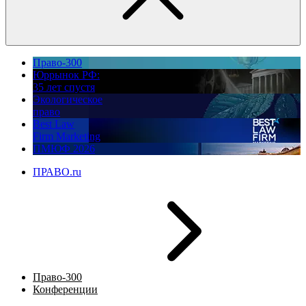
Право-300
Юррынок РФ:
35 лет спустя
Экологическое
право
Best Law
Firm Marketing
ПМЮФ 2026
ПРАВО.ru
Право-300
Конференции