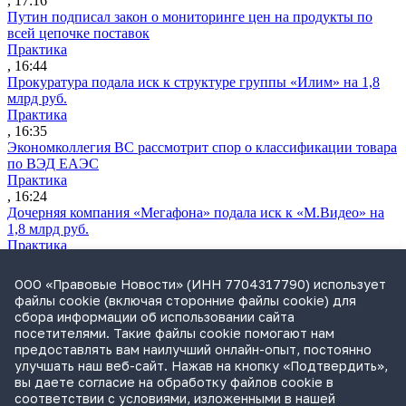
, 17:16
Путин подписал закон о мониторинге цен на продукты по
всей цепочке поставок
Практика
, 16:44
Прокуратура подала иск к структуре группы «Илим» на 1,8
млрд руб.
Практика
, 16:35
Экономколлегия ВС рассмотрит спор о классификации товара
по ВЭД ЕАЭС
Практика
, 16:24
Дочерняя компания «Мегафона» подала иск к «М.Видео» на
1,8 млрд руб.
Практика
, 15:50
СИП проверит отмену патента на систему управления
ООО «Правовые Новости» (ИНН 7704317790) использует
устройствами после возражений «Яндекса»
файлы cookie (включая сторонние файлы cookie) для
Практика
сбора информации об использовании сайта
, 15:17
посетителями. Такие файлы cookie помогают нам
Суды 10 стран рассматривают иски российской «дочки»
предоставлять вам наилучший онлайн-опыт, постоянно
Google о возврате дивидендов
улучшать наш веб-сайт. Нажав на кнопку «Подтвердить»,
Международная практика
вы даете согласие на обработку файлов cookie в
, 14:09
соответствии с условиями, изложенными в нашей