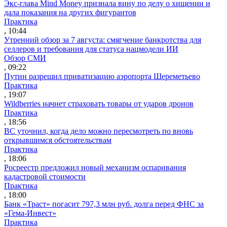
Экс-глава Mind Money признала вину по делу о хищении и
дала показания на других фигурантов
Практика
, 10:44
Утренний обзор за 7 августа: смягчение банкротства для
селлеров и требования для статуса нацмодели ИИ
Обзор СМИ
, 09:22
Путин разрешил приватизацию аэропорта Шереметьево
Практика
, 19:07
Wildberries начнет страховать товары от ударов дронов
Практика
, 18:56
ВС уточнил, когда дело можно пересмотреть по вновь
открывшимся обстоятельствам
Практика
, 18:06
Росреестр предложил новый механизм оспаривания
кадастровой стоимости
Практика
, 18:00
Банк «Траст» погасит 797,3 млн руб. долга перед ФНС за
«Гема-Инвест»
Практика