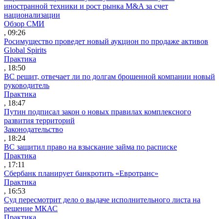
иностранной техники и рост рынка M&A за счет
национализации
Обзор СМИ
, 09:26
Росимущество проведет новый аукцион по продаже активов
Global Spirits
Практика
, 18:50
ВС решит, отвечает ли по долгам брошенной компании новый
руководитель
Практика
, 18:47
Путин подписал закон о новых правилах комплексного
развития территорий
Законодательство
, 18:24
ВС защитил право на взыскание займа по расписке
Практика
, 17:11
Сбербанк планирует банкротить «Евротранс»
Практика
, 16:53
Суд пересмотрит дело о выдаче исполнительного листа на
решение МКАС
Практика