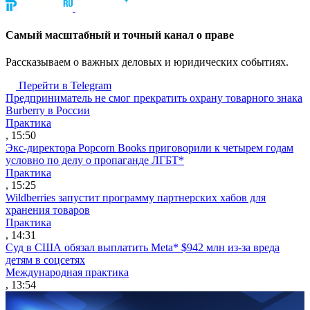
Cамый масштабный и точный канал о праве
Рассказываем о важных деловых и юридических событиях.
Перейти в Telegram
Предприниматель не смог прекратить охрану товарного знака
Burberry в России
Практика
, 15:50
Экс-директора Popcorn Books приговорили к четырем годам
условно по делу о пропаганде ЛГБТ*
Практика
, 15:25
Wildberries запустит программу партнерских хабов для
хранения товаров
Практика
, 14:31
Суд в США обязал выплатить Meta* $942 млн из-за вреда
детям в соцсетях
Международная практика
, 13:54