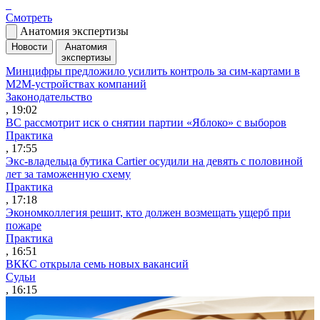
Смотреть
Анатомия экспертизы
Новости
Анатомия
экспертизы
Минцифры предложило усилить контроль за сим-картами в
M2M-устройствах компаний
Законодательство
, 19:02
ВС рассмотрит иск о снятии партии «Яблоко» с выборов
Практика
, 17:55
Экс-владельца бутика Cartier осудили на девять с половиной
лет за таможенную схему
Практика
, 17:18
Экономколлегия решит, кто должен возмещать ущерб при
пожаре
Практика
, 16:51
ВККС открыла семь новых вакансий
Судьи
, 16:15