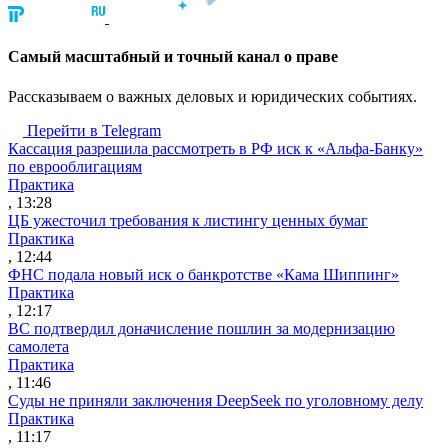
Cамый масштабный и точный канал о праве
Рассказываем о важных деловых и юридических событиях.
Перейти в Telegram
Кассация разрешила рассмотреть в РФ иск к «Альфа-Банку»
по еврооблигациям
Практика
, 13:28
ЦБ ужесточил требования к листингу ценных бумаг
Практика
, 12:44
ФНС подала новый иск о банкротстве «Кама Шиппинг»
Практика
, 12:17
ВС подтвердил доначисление пошлин за модернизацию
самолета
Практика
, 11:46
Суды не приняли заключения DeepSeek по уголовному делу
Практика
, 11:17