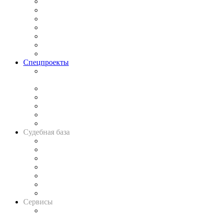
Практика
Законодательство
Процесс
Исследования
Рынок юридических услуг
Юридическое сообщество
Важнейшие правовые темы в прессе
Спецпроекты
Подкаст «В здравом уме
и твёрдой памяти»
Legal Design
Банкротная панорама
Советы для литигаторов
Сговоры на торгах
Авто
Судебная база
Картотека арбитражных дел
Решения арбитражных судов
Календарь рассмотрения арбитражных дел
Досье судей
Информация о судах
RSS лента новостей
Вакансии для юристов
Сервисы
Справочно-правовая система