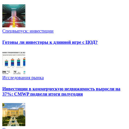
Спецвыпуск: инвестиции
Готовы ли инвесторы к длинной игре с ЦОД?
Исследования рынка
Инвестиции в коммерческую недвижимость выросли на
37%: CMWP подвели итоги полугодия