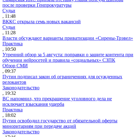
после проверки Генпрокуратуры
Судьи
, 11:48
ВККС открыла семь новых вакансий
Судьи
, 11:28
Власти обсуждают варианты приватизации «Сирены-Трэвел»
Практика
, 10:50
Утренний обзор за 5 августа: поправки о защите контента при
обучении нейросетей и правила «социальных» СЗПК
Обзор СМИ
, 09:37
Путин подписал закон об ограничениях для осужденных
релокантов
Законодательство
, 19:32
ВС напомнил, что прекращение уголовного дела не
исключает взыскания ущерба
Практика
, 18:02
Путин освободил государство от обязательной оферты
миноритариям при передаче акций
Законодательство