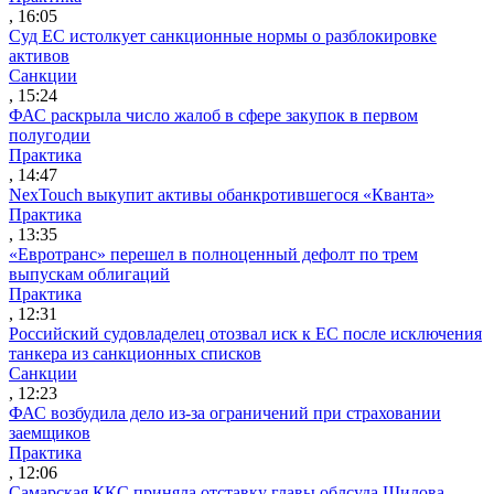
, 16:05
Суд ЕС истолкует санкционные нормы о разблокировке
активов
Санкции
, 15:24
ФАС раскрыла число жалоб в сфере закупок в первом
полугодии
Практика
, 14:47
NexTouch выкупит активы обанкротившегося «Кванта»
Практика
, 13:35
«Евротранс» перешел в полноценный дефолт по трем
выпускам облигаций
Практика
, 12:31
Российский судовладелец отозвал иск к ЕС после исключения
танкера из санкционных списков
Санкции
, 12:23
ФАС возбудила дело из-за ограничений при страховании
заемщиков
Практика
, 12:06
Самарская ККС приняла отставку главы облсуда Шилова