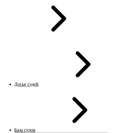
Досье судей
База судов