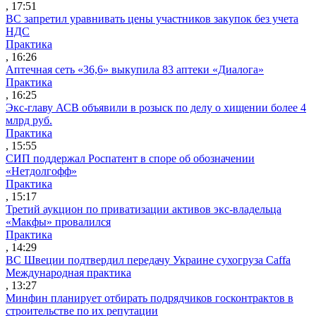
, 17:51
ВС запретил уравнивать цены участников закупок без учета
НДС
Практика
, 16:26
Аптечная сеть «36,6» выкупила 83 аптеки «Диалога»
Практика
, 16:25
Экс-главу АСВ объявили в розыск по делу о хищении более 4
млрд руб.
Практика
, 15:55
СИП поддержал Роспатент в споре об обозначении
«Нетдолгофф»
Практика
, 15:17
Третий аукцион по приватизации активов экс-владельца
«Макфы» провалился
Практика
, 14:29
ВС Швеции подтвердил передачу Украине сухогруза Caffa
Международная практика
, 13:27
Минфин планирует отбирать подрядчиков госконтрактов в
строительстве по их репутации