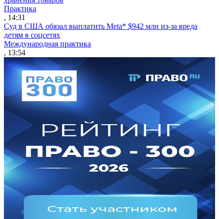
Практика
, 14:31
Суд в США обязал выплатить Meta* $942 млн из-за вреда
детям в соцсетях
Международная практика
, 13:54