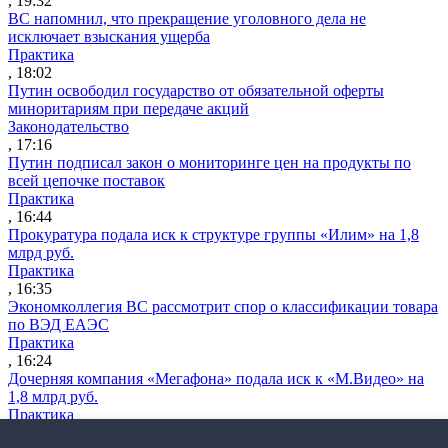
, 19:32
ВС напомнил, что прекращение уголовного дела не
исключает взыскания ущерба
Практика
, 18:02
Путин освободил государство от обязательной оферты
миноритариям при передаче акций
Законодательство
, 17:16
Путин подписал закон о мониторинге цен на продукты по
всей цепочке поставок
Практика
, 16:44
Прокуратура подала иск к структуре группы «Илим» на 1,8
млрд руб.
Практика
, 16:35
Экономколлегия ВС рассмотрит спор о классификации товара
по ВЭД ЕАЭС
Практика
, 16:24
Дочерняя компания «Мегафона» подала иск к «М.Видео» на
1,8 млрд руб.
Практика
, 15:50