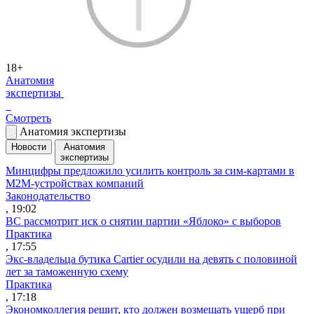
18+
Анатомия
экспертизы
Смотреть
Анатомия экспертизы
Новости
Анатомия
экспертизы
Минцифры предложило усилить контроль за сим-картами в
M2M-устройствах компаний
Законодательство
, 19:02
ВС рассмотрит иск о снятии партии «Яблоко» с выборов
Практика
, 17:55
Экс-владельца бутика Cartier осудили на девять с половиной
лет за таможенную схему
Практика
, 17:18
Экономколлегия решит, кто должен возмещать ущерб при