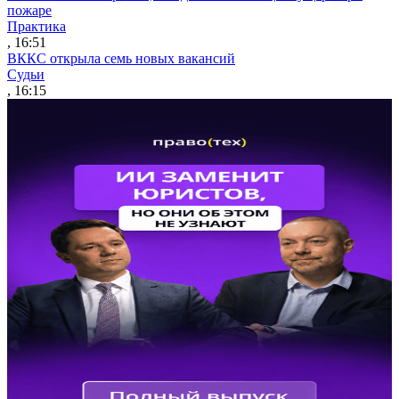
пожаре
Практика
, 16:51
ВККС открыла семь новых вакансий
Судьи
, 16:15