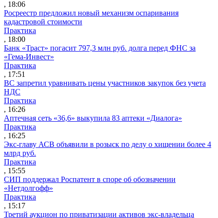
, 18:06
Росреестр предложил новый механизм оспаривания
кадастровой стоимости
Практика
, 18:00
Банк «Траст» погасит 797,3 млн руб. долга перед ФНС за
«Гема-Инвест»
Практика
, 17:51
ВС запретил уравнивать цены участников закупок без учета
НДС
Практика
, 16:26
Аптечная сеть «36,6» выкупила 83 аптеки «Диалога»
Практика
, 16:25
Экс-главу АСВ объявили в розыск по делу о хищении более 4
млрд руб.
Практика
, 15:55
СИП поддержал Роспатент в споре об обозначении
«Нетдолгофф»
Практика
, 15:17
Третий аукцион по приватизации активов экс-владельца