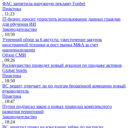
ФАС запретила наружную рекламу Fonbet
Практика
, 11:23
IT-бизнес просит упростить использование данных граждан
для обучения ИИ
Законодательство
, 10:59
Утренний обзор за 6 августа: ужесточение закупок
иностранной техники и рост рынка M&A за счет
национализации
Обзор СМИ
, 09:26
Росимущество проведет новый аукцион по продаже активов
Global Spirits
Практика
, 18:50
ВС решит, отвечает ли по долгам брошенной компании новый
руководитель
Практика
, 18:47
Путин подписал закон о новых правилах комплексного
развития территорий
Законодательство
, 18:24
ВС защитил право на взыскание займа по расписке