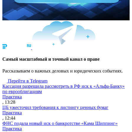
Cамый масштабный и точный канал о праве
Рассказываем о важных деловых и юридических событиях.
Перейти в Telegram
Кассация разрешила рассмотреть в РФ иск к «Альфа-Банку»
по еврооблигациям
Практика
, 13:28
ЦБ ужесточил требования к листингу ценных бумаг
Практика
, 12:44
ФНС подала новый иск о банкротстве «Кама Шиппинг»
Практика