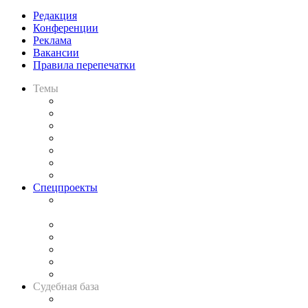
Редакция
Конференции
Реклама
Вакансии
Правила перепечатки
Темы
Практика
Законодательство
Процесс
Исследования
Рынок юридических услуг
Юридическое сообщество
Важнейшие правовые темы в прессе
Спецпроекты
Подкаст «В здравом уме
и твёрдой памяти»
Legal Design
Банкротная панорама
Советы для литигаторов
Сговоры на торгах
Авто
Судебная база
Картотека арбитражных дел