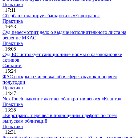
Практика
, 17:11
Сбербанк планирует банкротить «Евротранс»
Практика
, 16:53
Суд пересмотрит дело о выдаче исполнительного листа на
решение МКАС
Практика
, 16:05
Суд ЕС истолкует санкционные нормы о разблокировке
активов
Санкции
, 15:24
ФАС раскрыла число жалоб в сфере закупок в первом
полугодии
Практика
, 14:47
NexTouch выкупит активы обанкротившегося «Кванта»
Практика
, 13:35
«Евротранс» перешел в полноценный дефолт по трем
выпускам облигаций
Практика
, 12:31
Российский судовладелец отозвал иск к ЕС после исключения