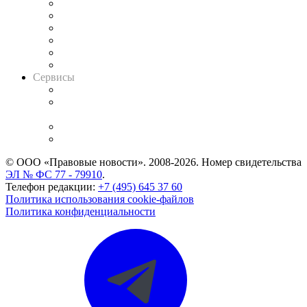
Решения арбитражных судов
Календарь рассмотрения арбитражных дел
Досье судей
Информация о судах
RSS лента новостей
Вакансии для юристов
Сервисы
Справочно-правовая система
Casebook: мониторинг дел
и компаний
Caselook: поиск и анализ практики
CASE.ONE: управление юридической службой
© ООО «Правовые новости». 2008-2026.
Номер свидетельства
ЭЛ № ФС 77 - 79910
.
Телефон редакции:
+7 (495) 645 37 60
Политика использования cookie-файлов
Политика конфиденциальности