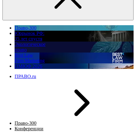
Право-300
Юррынок РФ:
35 лет спустя
Экологическое
право
Best Law
Firm Marketing
ПМЮФ 2026
ПРАВО.ru
Право-300
Конференции