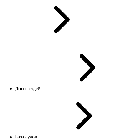
Досье судей
База судов