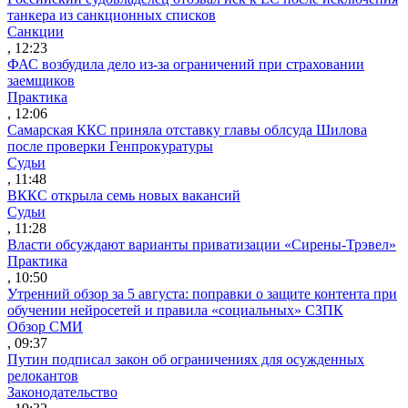
танкера из санкционных списков
Санкции
, 12:23
ФАС возбудила дело из-за ограничений при страховании
заемщиков
Практика
, 12:06
Самарская ККС приняла отставку главы облсуда Шилова
после проверки Генпрокуратуры
Судьи
, 11:48
ВККС открыла семь новых вакансий
Судьи
, 11:28
Власти обсуждают варианты приватизации «Сирены-Трэвел»
Практика
, 10:50
Утренний обзор за 5 августа: поправки о защите контента при
обучении нейросетей и правила «социальных» СЗПК
Обзор СМИ
, 09:37
Путин подписал закон об ограничениях для осужденных
релокантов
Законодательство