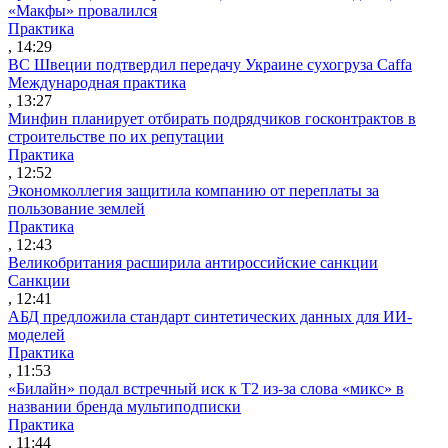
«Макфы» провалился
Практика
, 14:29
ВС Швеции подтвердил передачу Украине сухогруза Caffa
Международная практика
, 13:27
Минфин планирует отбирать подрядчиков госконтрактов в
строительстве по их репутации
Практика
, 12:52
Экономколлегия защитила компанию от переплаты за
пользование землей
Практика
, 12:43
Великобритания расширила антироссийские санкции
Санкции
, 12:41
АБД предложила стандарт синтетических данных для ИИ-
моделей
Практика
, 11:53
«Билайн» подал встречный иск к Т2 из-за слова «микс» в
названии бренда мультиподписки
Практика
, 11:44