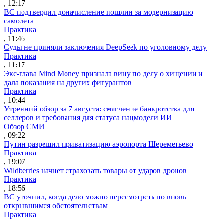
, 12:17
ВС подтвердил доначисление пошлин за модернизацию
самолета
Практика
, 11:46
Суды не приняли заключения DeepSeek по уголовному делу
Практика
, 11:17
Экс-глава Mind Money признала вину по делу о хищении и
дала показания на других фигурантов
Практика
, 10:44
Утренний обзор за 7 августа: смягчение банкротства для
селлеров и требования для статуса нацмодели ИИ
Обзор СМИ
, 09:22
Путин разрешил приватизацию аэропорта Шереметьево
Практика
, 19:07
Wildberries начнет страховать товары от ударов дронов
Практика
, 18:56
ВС уточнил, когда дело можно пересмотреть по вновь
открывшимся обстоятельствам
Практика