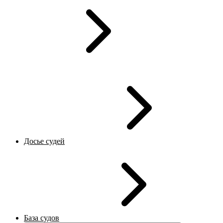
Досье судей
База судов