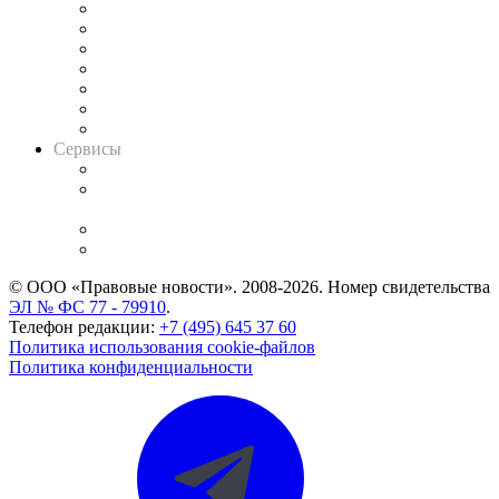
Картотека арбитражных дел
Решения арбитражных судов
Календарь рассмотрения арбитражных дел
Досье судей
Информация о судах
RSS лента новостей
Вакансии для юристов
Сервисы
Справочно-правовая система
Casebook: мониторинг дел
и компаний
Caselook: поиск и анализ практики
CASE.ONE: управление юридической службой
© ООО «Правовые новости». 2008-2026.
Номер свидетельства
ЭЛ № ФС 77 - 79910
.
Телефон редакции:
+7 (495) 645 37 60
Политика использования cookie-файлов
Политика конфиденциальности