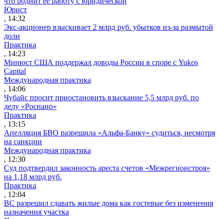
что роднит ее работу с юридической
Юрист
, 14:32
Экс-акционер взыскивает 2 млрд руб. убытков из-за размытой
доли
Практика
, 14:23
Минюст США поддержал доводы России в споре с Yukos
Capital
Международная практика
, 14:06
Чубайс просит приостановить взыскание 5,5 млрд руб. по
делу «Роснано»
Практика
, 13:15
Апелляция БВО разрешила «Альфа-Банку» судиться, несмотря
на санкции
Международная практика
, 12:30
Суд подтвердил законность ареста счетов «Межрегионстроя»
на 1,18 млрд руб.
Практика
, 12:04
ВС разрешил сдавать жилые дома как гостевые без изменения
назначения участка