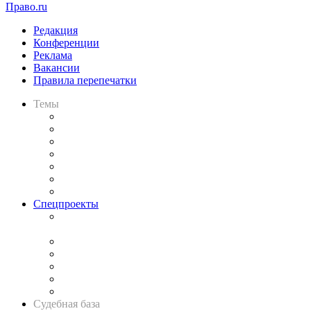
Право.ru
Редакция
Конференции
Реклама
Вакансии
Правила перепечатки
Темы
Практика
Законодательство
Процесс
Исследования
Рынок юридических услуг
Юридическое сообщество
Важнейшие правовые темы в прессе
Спецпроекты
Подкаст «В здравом уме
и твёрдой памяти»
Legal Design
Банкротная панорама
Советы для литигаторов
Сговоры на торгах
Авто
Судебная база