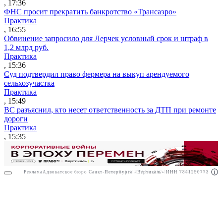
, 17:36
ФНС просит прекратить банкротство «Трансаэро»
Практика
, 16:55
Обвинение запросило для Лерчек условный срок и штраф в
1,2 млрд руб.
Практика
, 15:36
Суд подтвердил право фермера на выкуп арендуемого
сельхозучастка
Практика
, 15:49
ВС разъяснил, кто несет ответственность за ДТП при ремонте
дороги
Практика
, 15:35
Реклама
Адвокатское бюро Санкт-Петербурга «Вертикаль» ИНН 7841290773
Реклама
АО"ПРАВО.РУ" ИНН: 7708095468