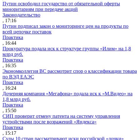
Путин освободил государство от обязательной оферты
миноритариям при передаче акций
Законодательство
, 17:16
Путин подписал закон о мониторинге цен на продукты по
всей цепочке поставок
Практика
, 16:44
Прокуратура подала иск к структуре группы «Илим» на 1,8
млрд руб.
Практика
, 16:35
Экономколлегия ВС рассмотрит спор о классификации товара
по ВЭД ЕАЭС
Практика
, 16:24
Дочерняя компания «Мегафона» подала иск к «М.Видео» на
1,8 млрд руб.
Практика
, 15:50
СИП проверит отмену патента на систему управления
устройствами после возражений «Яндекса»
Практика
, 15:17
Суды 10 стран рассматривают иски российской «дочки»