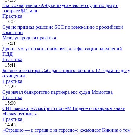
Экс-совладельца «Азбуки вкуса» заочно судят по делу о
растрате $11 млн
Практика
, 17:02
Суд не признал решение SCC по взысканию с российской
компании
Международная практика
, 17:01
Дроны могут начать применять для фиксации нарушений
ПДД
Практика
, 15:41
Бывшего сенатора Сабадаша приговорили к 12 годам по делу
о хищении
Практика
, 15:29
Суд начал банкротство партнера экс-судьи Момотова
Практика
, 15:00
СИП заново рассмотрит спор «М.Видео» о товарном знаке
«Белая пятница»
Практика
, 14:45
«Страшно — и страшно интересно»: космонавт Кикина о том,