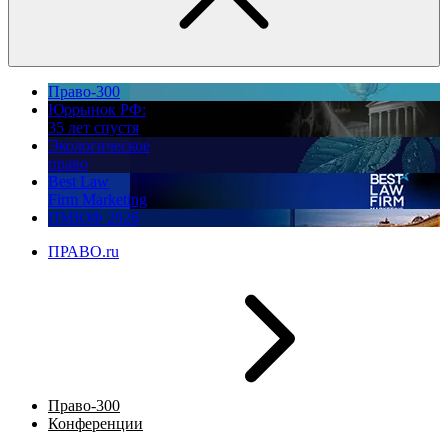
Право-300
Юррынок РФ:
35 лет спустя
Экологическое
право
Best Law
Firm Marketing
ПМЮФ 2026
ПРАВО.ru
Право-300
Конференции