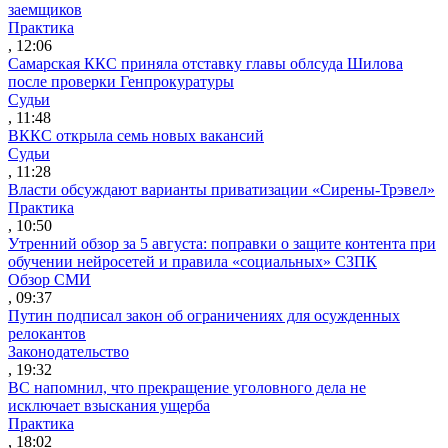
заемщиков
Практика
, 12:06
Самарская ККС приняла отставку главы облсуда Шилова
после проверки Генпрокуратуры
Судьи
, 11:48
ВККС открыла семь новых вакансий
Судьи
, 11:28
Власти обсуждают варианты приватизации «Сирены-Трэвел»
Практика
, 10:50
Утренний обзор за 5 августа: поправки о защите контента при
обучении нейросетей и правила «социальных» СЗПК
Обзор СМИ
, 09:37
Путин подписал закон об ограничениях для осужденных
релокантов
Законодательство
, 19:32
ВС напомнил, что прекращение уголовного дела не
исключает взыскания ущерба
Практика
, 18:02