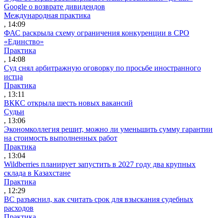
Google о возврате дивидендов
Международная практика
, 14:09
ФАС раскрыла схему ограничения конкуренции в СРО
«Единство»
Практика
, 14:08
Суд снял арбитражную оговорку по просьбе иностранного
истца
Практика
, 13:11
ВККС открыла шесть новых вакансий
Судьи
, 13:06
Экономколлегия решит, можно ли уменьшить сумму гарантии
на стоимость выполненных работ
Практика
, 13:04
Wildberries планирует запустить в 2027 году два крупных
склада в Казахстане
Практика
, 12:29
ВС разъяснил, как считать срок для взыскания судебных
расходов
Практика