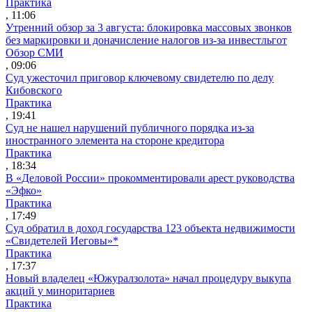
Практика
, 11:06
Утренний обзор за 3 августа: блокировка массовых звонков
без маркировки и доначисление налогов из-за инвестльгот
Обзор СМИ
, 09:06
Суд ужесточил приговор ключевому свидетелю по делу
Кибовского
Практика
, 19:41
Суд не нашел нарушений публичного порядка из-за
иностранного элемента на стороне кредитора
Практика
, 18:34
В «Деловой России» прокомментировали арест руководства
«Эфко»
Практика
, 17:49
Суд обратил в доход государства 123 объекта недвижимости
«Свидетелей Иеговы»*
Практика
, 17:37
Новый владелец «Южуралзолота» начал процедуру выкупа
акций у миноритариев
Практика