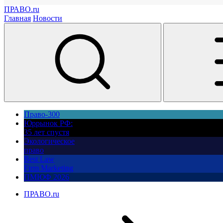
ПРАВО.ru
Главная
Новости
Право-300
Юррынок РФ:
35 лет спустя
Экологическое
право
Best Law
Firm Marketing
ПМЮФ 2026
ПРАВО.ru