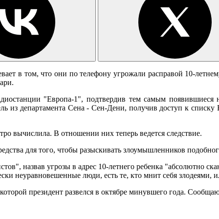
евает в том, что они по телефону угрожали расправой 10-летне
ари.
радиостанции "Европа-1", подтвердив тем самым появившиеся
ь из департамента Сена - Сен-Дени, получив доступ к списку
ро вычислила. В отношении них теперь ведется следствие.
редства для того, чтобы разыскивать злоумышленников подобного
тов", назвав угрозы в адрес 10-летнего ребенка "абсолютно с
ески неуравновешенные люди, есть те, кто мнит себя злодеями, 
с которой президент развелся в октябре минувшего года. Сообща