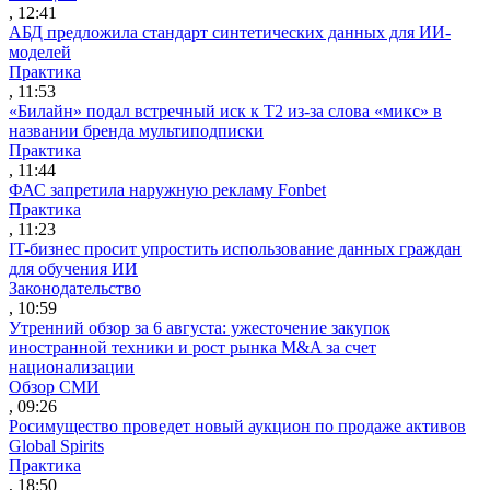
, 12:41
АБД предложила стандарт синтетических данных для ИИ-
моделей
Практика
, 11:53
«Билайн» подал встречный иск к Т2 из-за слова «микс» в
названии бренда мультиподписки
Практика
, 11:44
ФАС запретила наружную рекламу Fonbet
Практика
, 11:23
IT-бизнес просит упростить использование данных граждан
для обучения ИИ
Законодательство
, 10:59
Утренний обзор за 6 августа: ужесточение закупок
иностранной техники и рост рынка M&A за счет
национализации
Обзор СМИ
, 09:26
Росимущество проведет новый аукцион по продаже активов
Global Spirits
Практика
, 18:50