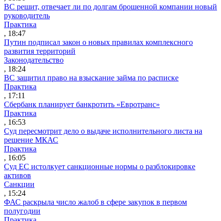
ВС решит, отвечает ли по долгам брошенной компании новый
руководитель
Практика
, 18:47
Путин подписал закон о новых правилах комплексного
развития территорий
Законодательство
, 18:24
ВС защитил право на взыскание займа по расписке
Практика
, 17:11
Сбербанк планирует банкротить «Евротранс»
Практика
, 16:53
Суд пересмотрит дело о выдаче исполнительного листа на
решение МКАС
Практика
, 16:05
Суд ЕС истолкует санкционные нормы о разблокировке
активов
Санкции
, 15:24
ФАС раскрыла число жалоб в сфере закупок в первом
полугодии
Практика