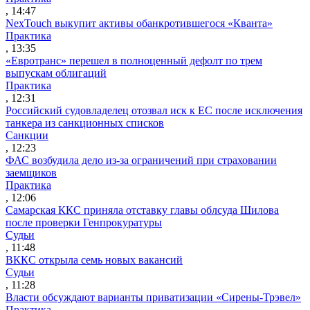
, 14:47
NexTouch выкупит активы обанкротившегося «Кванта»
Практика
, 13:35
«Евротранс» перешел в полноценный дефолт по трем
выпускам облигаций
Практика
, 12:31
Российский судовладелец отозвал иск к ЕС после исключения
танкера из санкционных списков
Санкции
, 12:23
ФАС возбудила дело из-за ограничений при страховании
заемщиков
Практика
, 12:06
Самарская ККС приняла отставку главы облсуда Шилова
после проверки Генпрокуратуры
Судьи
, 11:48
ВККС открыла семь новых вакансий
Судьи
, 11:28
Власти обсуждают варианты приватизации «Сирены-Трэвел»
Практика