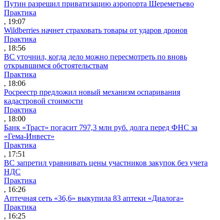
Путин разрешил приватизацию аэропорта Шереметьево
Практика
, 19:07
Wildberries начнет страховать товары от ударов дронов
Практика
, 18:56
ВС уточнил, когда дело можно пересмотреть по вновь
открывшимся обстоятельствам
Практика
, 18:06
Росреестр предложил новый механизм оспаривания
кадастровой стоимости
Практика
, 18:00
Банк «Траст» погасит 797,3 млн руб. долга перед ФНС за
«Гема-Инвест»
Практика
, 17:51
ВС запретил уравнивать цены участников закупок без учета
НДС
Практика
, 16:26
Аптечная сеть «36,6» выкупила 83 аптеки «Диалога»
Практика
, 16:25