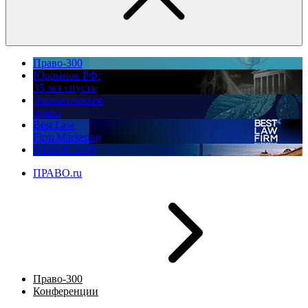
Право-300
Юррынок РФ:
35 лет спустя
Экологическое
право
Best Law
Firm Marketing
ПМЮФ 2026
ПРАВО.ru
Право-300
Конференции