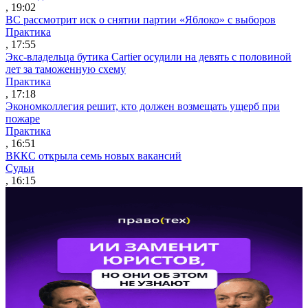
, 19:02
ВС рассмотрит иск о снятии партии «Яблоко» с выборов
Практика
, 17:55
Экс-владельца бутика Cartier осудили на девять с половиной
лет за таможенную схему
Практика
, 17:18
Экономколлегия решит, кто должен возмещать ущерб при
пожаре
Практика
, 16:51
ВККС открыла семь новых вакансий
Судьи
, 16:15