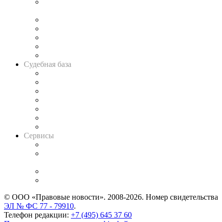
Подкаст «В здравом уме
и твёрдой памяти»
Legal Design
Банкротная панорама
Советы для литигаторов
Сговоры на торгах
Авто
Судебная база
Картотека арбитражных дел
Решения арбитражных судов
Календарь рассмотрения арбитражных дел
Досье судей
Информация о судах
RSS лента новостей
Вакансии для юристов
Сервисы
Справочно-правовая система
Casebook: мониторинг дел
и компаний
Caselook: поиск и анализ практики
CASE.ONE: управление юридической службой
© ООО «Правовые новости». 2008-2026.
Номер свидетельства
ЭЛ № ФС 77 - 79910
.
Телефон редакции:
+7 (495) 645 37 60