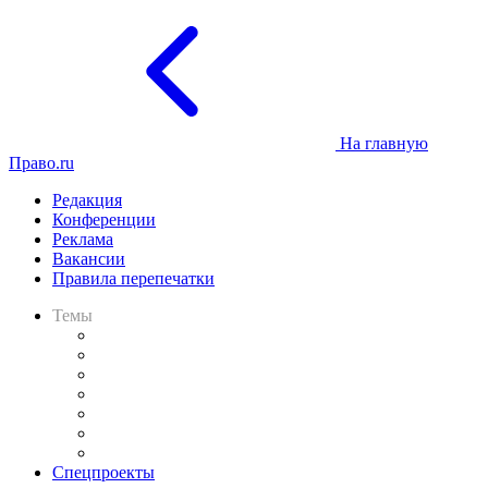
На главную
Право.ru
Редакция
Конференции
Реклама
Вакансии
Правила перепечатки
Темы
Практика
Законодательство
Процесс
Исследования
Рынок юридических услуг
Юридическое сообщество
Важнейшие правовые темы в прессе
Спецпроекты