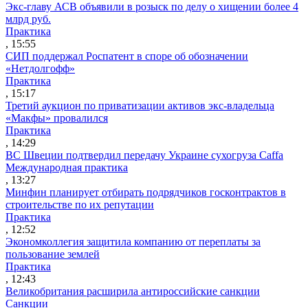
Экс-главу АСВ объявили в розыск по делу о хищении более 4
млрд руб.
Практика
, 15:55
СИП поддержал Роспатент в споре об обозначении
«Нетдолгофф»
Практика
, 15:17
Третий аукцион по приватизации активов экс-владельца
«Макфы» провалился
Практика
, 14:29
ВС Швеции подтвердил передачу Украине сухогруза Caffa
Международная практика
, 13:27
Минфин планирует отбирать подрядчиков госконтрактов в
строительстве по их репутации
Практика
, 12:52
Экономколлегия защитила компанию от переплаты за
пользование землей
Практика
, 12:43
Великобритания расширила антироссийские санкции
Санкции