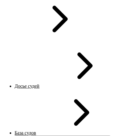
Досье судей
База судов