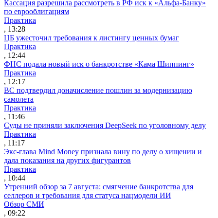
Кассация разрешила рассмотреть в РФ иск к «Альфа-Банку»
по еврооблигациям
Практика
, 13:28
ЦБ ужесточил требования к листингу ценных бумаг
Практика
, 12:44
ФНС подала новый иск о банкротстве «Кама Шиппинг»
Практика
, 12:17
ВС подтвердил доначисление пошлин за модернизацию
самолета
Практика
, 11:46
Суды не приняли заключения DeepSeek по уголовному делу
Практика
, 11:17
Экс-глава Mind Money признала вину по делу о хищении и
дала показания на других фигурантов
Практика
, 10:44
Утренний обзор за 7 августа: смягчение банкротства для
селлеров и требования для статуса нацмодели ИИ
Обзор СМИ
, 09:22