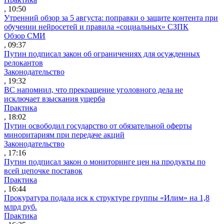
, 10:50
Утренний обзор за 5 августа: поправки о защите контента при
обучении нейросетей и правила «социальных» СЗПК
Обзор СМИ
, 09:37
Путин подписал закон об ограничениях для осужденных
релокантов
Законодательство
, 19:32
ВС напомнил, что прекращение уголовного дела не
исключает взыскания ущерба
Практика
, 18:02
Путин освободил государство от обязательной оферты
миноритариям при передаче акций
Законодательство
, 17:16
Путин подписал закон о мониторинге цен на продукты по
всей цепочке поставок
Практика
, 16:44
Прокуратура подала иск к структуре группы «Илим» на 1,8
млрд руб.
Практика