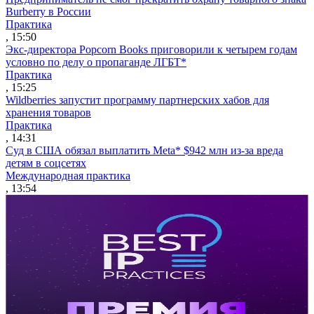
Burberry в России
Практика
, 15:50
Экс-директора Popcorn Books приговорили к четырем годам
условно по делу о пропаганде ЛГБТ*
Практика
, 15:25
Wildberries запустит программу партнерских хабов для
хранения товаров
Практика
, 14:31
Суд в США обязал выплатить Meta* $942 млн из-за вреда
детям в соцсетях
Международная практика
, 13:54