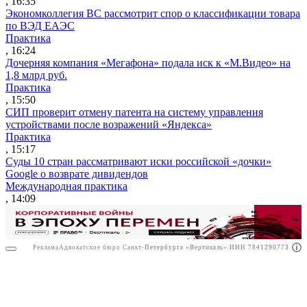
, 16:35
Экономколлегия ВС рассмотрит спор о классификации товара
по ВЭД ЕАЭС
Практика
, 16:24
Дочерняя компания «Мегафона» подала иск к «М.Видео» на
1,8 млрд руб.
Практика
, 15:50
СИП проверит отмену патента на систему управления
устройствами после возражений «Яндекса»
Практика
, 15:17
Суды 10 стран рассматривают иски российской «дочки»
Google о возврате дивидендов
Международная практика
, 14:09
Реклама
Адвокатское бюро Санкт-Петербурга «Вертикаль» ИНН 7841290773
Реклама
АО"ПРАВО.РУ" ИНН: 7708095468