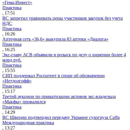
«Гема-Инвест»
Практика
, 17:51
ВС запретил уравнивать цены участников закупок без учета
НДС
Практика
, 16:26
Аптечная сеть «36,6» выкупила 83 аптеки «Диалога»
Практика
, 16:25
Экс-главу АСВ объявили в розыск по делу о хищении более 4
млрд руб.
Практика
, 15:55
СИП поддержал Роспатент в споре об обозначении
«Нетдолгофф»
Практика
, 15:17
Третий аукцион по приватизации активов экс-владельца
«Макфы» провалился
Практика
, 14:29
ВС Швеции подтвердил передачу Украине сухогруза Caffa
Международная практика
, 13:27