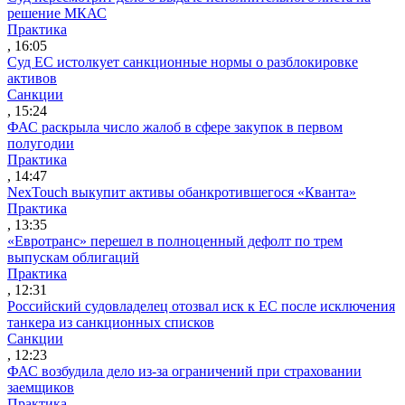
решение МКАС
Практика
, 16:05
Суд ЕС истолкует санкционные нормы о разблокировке
активов
Санкции
, 15:24
ФАС раскрыла число жалоб в сфере закупок в первом
полугодии
Практика
, 14:47
NexTouch выкупит активы обанкротившегося «Кванта»
Практика
, 13:35
«Евротранс» перешел в полноценный дефолт по трем
выпускам облигаций
Практика
, 12:31
Российский судовладелец отозвал иск к ЕС после исключения
танкера из санкционных списков
Санкции
, 12:23
ФАС возбудила дело из-за ограничений при страховании
заемщиков
Практика