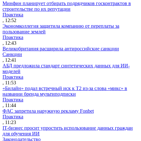
Минфин планирует отбирать подрядчиков госконтрактов в
строительстве по их репутации
Практика
, 12:52
Экономколлегия защитила компанию от переплаты за
пользование землей
Практика
, 12:43
Великобритания расширила антироссийские санкции
Санкции
, 12:41
АБД предложила стандарт синтетических данных для ИИ-
моделей
Практика
, 11:53
«Билайн» подал встречный иск к Т2 из-за слова «микс» в
названии бренда мультиподписки
Практика
, 11:44
ФАС запретила наружную рекламу Fonbet
Практика
, 11:23
IT-бизнес просит упростить использование данных граждан
для обучения ИИ
Законодательство