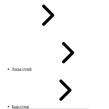
Досье судей
База судов