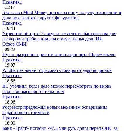
Практика
, 11:17
Экс-глава Mind Money признала вину по делу о хищении и
дала показания на других фигурантов
Практика
, 10:44
Утренний обзор за 7 августа: смягчение банкротства для
селлеров и требования для статуса нацмодели ИИ
Обзор СМИ
, 09:22
Путин разрешил приватизацию аэропорта Шереметьево
Практика
, 19:07
Wildberries начнет страховать товары от ударов дронов
Практика
, 18:56
ВС уточнил, когда дело можно пересмотреть по вновь
открывшимся обстоятельствам
Практика
, 18:06
Росреестр предложил новый механизм оспаривания
кадастровой стоимости
Практика
, 18:00
Банк «Траст» погасит 797,3 млн руб. долга перед ФНС за