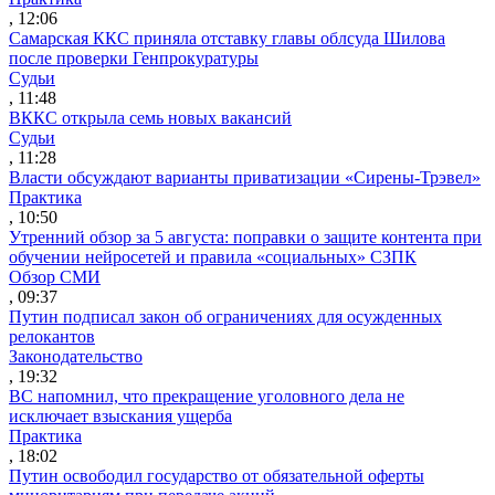
, 12:06
Самарская ККС приняла отставку главы облсуда Шилова
после проверки Генпрокуратуры
Судьи
, 11:48
ВККС открыла семь новых вакансий
Судьи
, 11:28
Власти обсуждают варианты приватизации «Сирены-Трэвел»
Практика
, 10:50
Утренний обзор за 5 августа: поправки о защите контента при
обучении нейросетей и правила «социальных» СЗПК
Обзор СМИ
, 09:37
Путин подписал закон об ограничениях для осужденных
релокантов
Законодательство
, 19:32
ВС напомнил, что прекращение уголовного дела не
исключает взыскания ущерба
Практика
, 18:02
Путин освободил государство от обязательной оферты