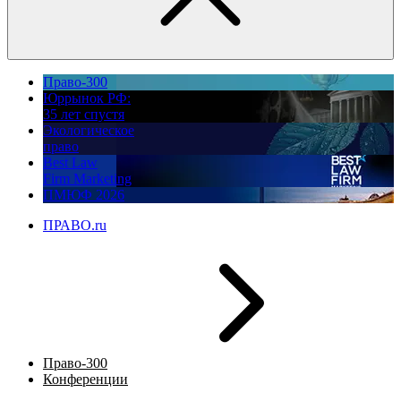
Право-300
Юррынок РФ:
35 лет спустя
Экологическое
право
Best Law
Firm Marketing
ПМЮФ 2026
ПРАВО.ru
Право-300
Конференции