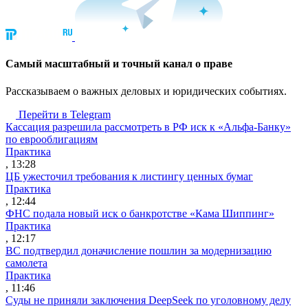
Cамый масштабный и точный канал о праве
Рассказываем о важных деловых и юридических событиях.
Перейти в Telegram
Кассация разрешила рассмотреть в РФ иск к «Альфа-Банку»
по еврооблигациям
Практика
, 13:28
ЦБ ужесточил требования к листингу ценных бумаг
Практика
, 12:44
ФНС подала новый иск о банкротстве «Кама Шиппинг»
Практика
, 12:17
ВС подтвердил доначисление пошлин за модернизацию
самолета
Практика
, 11:46
Суды не приняли заключения DeepSeek по уголовному делу