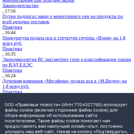
миноритариям при передаче акций
Законодательство
, 17:16
Путин подписал закон о мониторинге цен на продукты по
всей цепочке поставок
Практика
, 16:44
Прокуратура подала иск к структуре группы «Илим» на 1,8
млрд руб.
Практика
, 16:35
Экономколлегия ВС рассмотрит спор о классификации товара
по ВЭД ЕАЭС
Практика
, 16:24
Дочерняя компания «Мегафона» подала иск к «М.Видео» на
1,8 млрд руб.
Практика
, 15:50
СИП проверит отмену патента на систему управления
ООО «Правовые Новости» (ИНН 7704317790) использует
устройствами после возражений «Яндекса»
файлы cookie (включая сторонние файлы cookie) для
Практика
сбора информации об использовании сайта
, 15:17
посетителями. Такие файлы cookie помогают нам
Суды 10 стран рассматривают иски российской «дочки»
предоставлять вам наилучший онлайн-опыт, постоянно
Google о возврате дивидендов
улучшать наш веб-сайт. Нажав на кнопку «Подтвердить»,