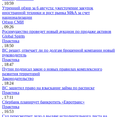
, 10:59
Утренний обзор за 6 августа: ужесточение закупок
иностранной техники и рост рынка M&A за счет
национализации
Обзор СМИ
, 09:26
Росимущество проведет новый аукцион по продаже активов
Global Spirits
Практика
, 18:50
ВС решит, отвечает ли по долгам брошенной компании новый
руководитель
Практика
, 18:47
Путин подписал закон о новых правилах комплексного
развития территорий
Законодательство
, 18:24
ВС защитил право на взыскание займа по расписке
Практика
, 17:11
Сбербанк планирует банкротить «Евротранс»
Практика
, 16:53
Суд пересмотрит дело о выдаче исполнительного листа на