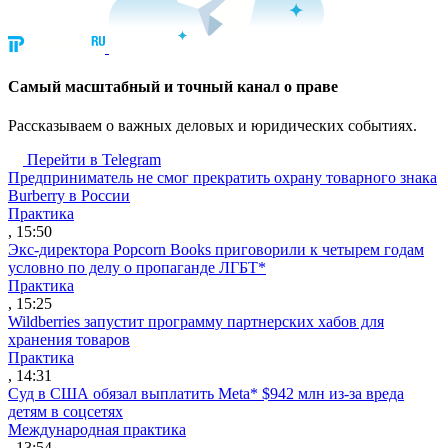
Cамый масштабный и точный канал о праве
Рассказываем о важных деловых и юридических событиях.
Перейти в Telegram
Предприниматель не смог прекратить охрану товарного знака
Burberry в России
Практика
, 15:50
Экс-директора Popcorn Books приговорили к четырем годам
условно по делу о пропаганде ЛГБТ*
Практика
, 15:25
Wildberries запустит программу партнерских хабов для
хранения товаров
Практика
, 14:31
Суд в США обязал выплатить Meta* $942 млн из-за вреда
детям в соцсетях
Международная практика
, 13:54