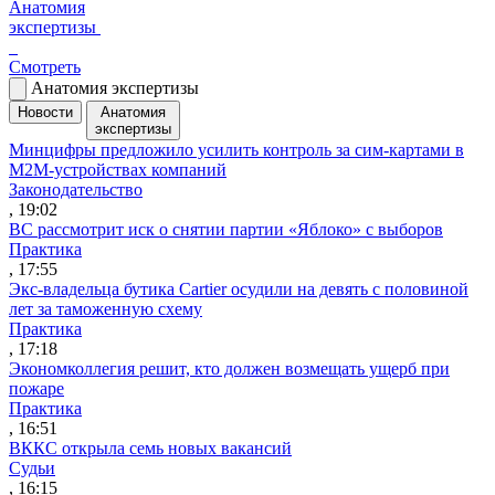
Анатомия
экспертизы
Смотреть
Анатомия экспертизы
Новости
Анатомия
экспертизы
Минцифры предложило усилить контроль за сим-картами в
M2M-устройствах компаний
Законодательство
, 19:02
ВС рассмотрит иск о снятии партии «Яблоко» с выборов
Практика
, 17:55
Экс-владельца бутика Cartier осудили на девять с половиной
лет за таможенную схему
Практика
, 17:18
Экономколлегия решит, кто должен возмещать ущерб при
пожаре
Практика
, 16:51
ВККС открыла семь новых вакансий
Судьи
, 16:15