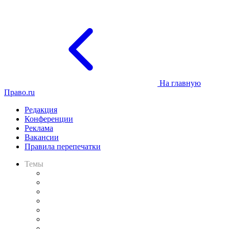
На главную
Право.ru
Редакция
Конференции
Реклама
Вакансии
Правила перепечатки
Темы
Практика
Законодательство
Процесс
Исследования
Рынок юридических услуг
Юридическое сообщество
Важнейшие правовые темы в прессе