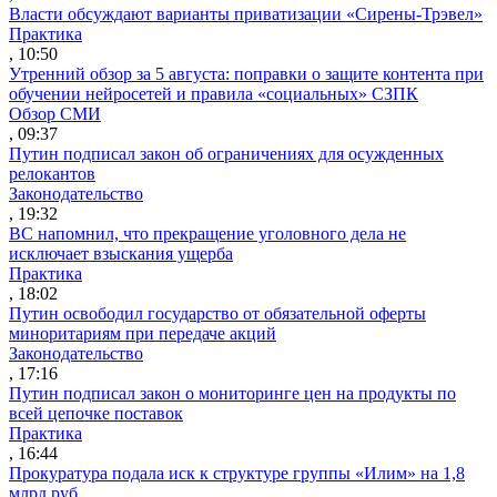
Власти обсуждают варианты приватизации «Сирены-Трэвел»
Практика
, 10:50
Утренний обзор за 5 августа: поправки о защите контента при
обучении нейросетей и правила «социальных» СЗПК
Обзор СМИ
, 09:37
Путин подписал закон об ограничениях для осужденных
релокантов
Законодательство
, 19:32
ВС напомнил, что прекращение уголовного дела не
исключает взыскания ущерба
Практика
, 18:02
Путин освободил государство от обязательной оферты
миноритариям при передаче акций
Законодательство
, 17:16
Путин подписал закон о мониторинге цен на продукты по
всей цепочке поставок
Практика
, 16:44
Прокуратура подала иск к структуре группы «Илим» на 1,8
млрд руб.