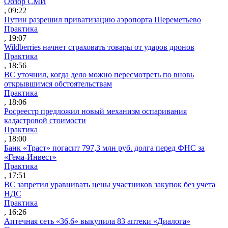
Обзор СМИ
, 09:22
Путин разрешил приватизацию аэропорта Шереметьево
Практика
, 19:07
Wildberries начнет страховать товары от ударов дронов
Практика
, 18:56
ВС уточнил, когда дело можно пересмотреть по вновь
открывшимся обстоятельствам
Практика
, 18:06
Росреестр предложил новый механизм оспаривания
кадастровой стоимости
Практика
, 18:00
Банк «Траст» погасит 797,3 млн руб. долга перед ФНС за
«Гема-Инвест»
Практика
, 17:51
ВС запретил уравнивать цены участников закупок без учета
НДС
Практика
, 16:26
Аптечная сеть «36,6» выкупила 83 аптеки «Диалога»