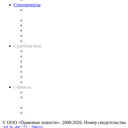
Спецпроекты
Подкаст «В здравом уме
и твёрдой памяти»
Legal Design
Банкротная панорама
Советы для литигаторов
Сговоры на торгах
Авто
Судебная база
Картотека арбитражных дел
Решения арбитражных судов
Календарь рассмотрения арбитражных дел
Досье судей
Информация о судах
RSS лента новостей
Вакансии для юристов
Сервисы
Справочно-правовая система
Casebook: мониторинг дел
и компаний
Caselook: поиск и анализ практики
CASE.ONE: управление юридической службой
© ООО «Правовые новости». 2008-2026.
Номер свидетельства
ЭЛ № ФС 77 - 79910
.