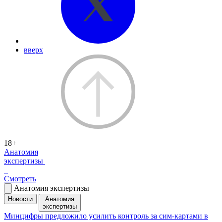
вверх
18+
Анатомия
экспертизы
Смотреть
Анатомия экспертизы
Новости
Анатомия
экспертизы
Минцифры предложило усилить контроль за сим-картами в