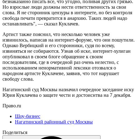
безнаказанно писать все, что угодно, поливая других грязью.
Но взрослые люди должны нести ответственность за свои
слова. Я не сторонник цензуры в интернете, но без контроля
свобода печати превратится в анархию. Таких людей надо
останавливать", — сказал Куклачев.
Артист также пояснил, что несколько человек уже
извинилось, написав на интернет-форуме, что они пошутили.
Однако Вербицкий и его сторонники, судя по всему,
извиняться не собираются. Узнав об иске, интернет-хулиган
опубликовал в своем блоге обращение к своим
последователям, где в очередной раз очень нелестно, с
использованием ненормативной лексики отозвался о
народном артисте Куклачеве, заявив, что тот нарушает
свободу слова.
Нагатинский суд Москвы назначил очередное заседание иску
Юрия Куклачева о защите чести и достоиснтва на 7 декабря.
Право.ru
Шоу-бизнес
Нагатинский районный суд Москвы
Поделиться