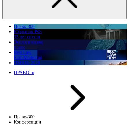
Право-300
Юррынок РФ:
35 лет спустя
Экологическое
право
Best Law
Firm Marketing
ПМЮФ 2026
ПРАВО.ru
Право-300
Конференции