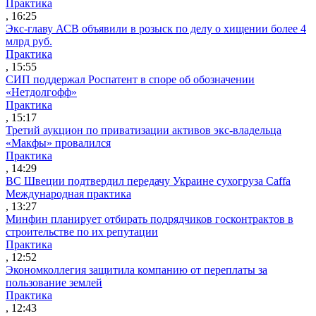
Практика
, 16:25
Экс-главу АСВ объявили в розыск по делу о хищении более 4
млрд руб.
Практика
, 15:55
СИП поддержал Роспатент в споре об обозначении
«Нетдолгофф»
Практика
, 15:17
Третий аукцион по приватизации активов экс-владельца
«Макфы» провалился
Практика
, 14:29
ВС Швеции подтвердил передачу Украине сухогруза Caffa
Международная практика
, 13:27
Минфин планирует отбирать подрядчиков госконтрактов в
строительстве по их репутации
Практика
, 12:52
Экономколлегия защитила компанию от переплаты за
пользование землей
Практика
, 12:43