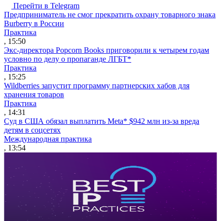
Перейти в Telegram
Предприниматель не смог прекратить охрану товарного знака
Burberry в России
Практика
, 15:50
Экс-директора Popcorn Books приговорили к четырем годам
условно по делу о пропаганде ЛГБТ*
Практика
, 15:25
Wildberries запустит программу партнерских хабов для
хранения товаров
Практика
, 14:31
Суд в США обязал выплатить Meta* $942 млн из-за вреда
детям в соцсетях
Международная практика
, 13:54