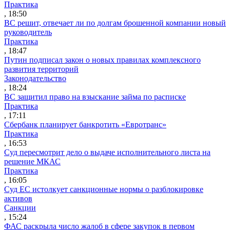
Практика
, 18:50
ВС решит, отвечает ли по долгам брошенной компании новый
руководитель
Практика
, 18:47
Путин подписал закон о новых правилах комплексного
развития территорий
Законодательство
, 18:24
ВС защитил право на взыскание займа по расписке
Практика
, 17:11
Сбербанк планирует банкротить «Евротранс»
Практика
, 16:53
Суд пересмотрит дело о выдаче исполнительного листа на
решение МКАС
Практика
, 16:05
Суд ЕС истолкует санкционные нормы о разблокировке
активов
Санкции
, 15:24
ФАС раскрыла число жалоб в сфере закупок в первом