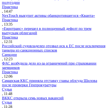
полугодии
Практика
, 14:47
NexTouch выкупит активы обанкротившегося «Кванта»
Практика
, 13:35
«Евротранс» перешел в полноценный дефолт по трем
выпускам облигаций
Практика
, 12:31
Российский судовладелец отозвал иск к ЕС после исключения
танкера из санкционных списков
Санкции
, 12:23
ФАС возбудила дело из-за ограничений при страховании
заемщиков
Практика
, 12:06
Самарская ККС приняла отставку главы облсуда Шилова
после проверки Генпрокуратуры
Судьи
, 11:48
ВККС открыла семь новых вакансий
Судьи
, 11:28