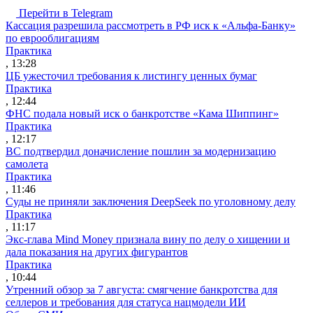
Перейти в Telegram
Кассация разрешила рассмотреть в РФ иск к «Альфа-Банку»
по еврооблигациям
Практика
, 13:28
ЦБ ужесточил требования к листингу ценных бумаг
Практика
, 12:44
ФНС подала новый иск о банкротстве «Кама Шиппинг»
Практика
, 12:17
ВС подтвердил доначисление пошлин за модернизацию
самолета
Практика
, 11:46
Суды не приняли заключения DeepSeek по уголовному делу
Практика
, 11:17
Экс-глава Mind Money признала вину по делу о хищении и
дала показания на других фигурантов
Практика
, 10:44
Утренний обзор за 7 августа: смягчение банкротства для
селлеров и требования для статуса нацмодели ИИ