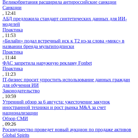
Великобритания расширила антироссийские санкции
Санкции
, 12:41
АБД предложила стандарт синтетических данных для ИИ-
моделей
Практика
, 11:53
«Билайн» подал встречный иск к Т2 из-за слова «микс» в
названии бренда мультиподписки
Практика
, 11:44
ФАС запретила наружную рекламу Fonbet
Практика
, 11:23
IT-бизнес просит упростить использование данных граждан
для обучения ИИ
Законодательство
, 10:59
Утренний обзор за 6 августа: ужесточение закупок
иностранной техники и рост рынка M&A за счет
национализации
Обзор СМИ
, 09:26
Росимущество проведет новый аукцион по продаже активов
Global Spirits