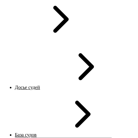
Досье судей
База судов