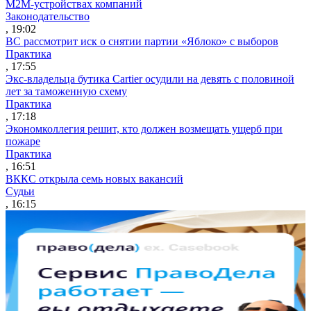
M2M-устройствах компаний
Законодательство
, 19:02
ВС рассмотрит иск о снятии партии «Яблоко» с выборов
Практика
, 17:55
Экс-владельца бутика Cartier осудили на девять с половиной
лет за таможенную схему
Практика
, 17:18
Экономколлегия решит, кто должен возмещать ущерб при
пожаре
Практика
, 16:51
ВККС открыла семь новых вакансий
Судьи
, 16:15