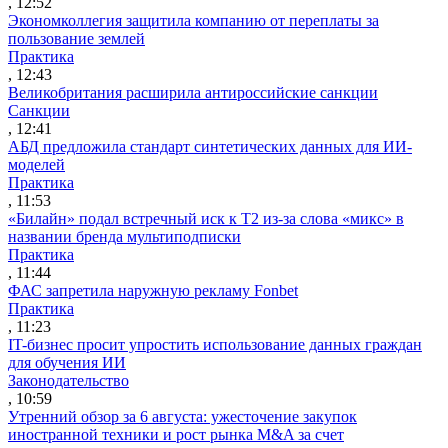
, 12:52
Экономколлегия защитила компанию от переплаты за
пользование землей
Практика
, 12:43
Великобритания расширила антироссийские санкции
Санкции
, 12:41
АБД предложила стандарт синтетических данных для ИИ-
моделей
Практика
, 11:53
«Билайн» подал встречный иск к Т2 из-за слова «микс» в
названии бренда мультиподписки
Практика
, 11:44
ФАС запретила наружную рекламу Fonbet
Практика
, 11:23
IT-бизнес просит упростить использование данных граждан
для обучения ИИ
Законодательство
, 10:59
Утренний обзор за 6 августа: ужесточение закупок
иностранной техники и рост рынка M&A за счет