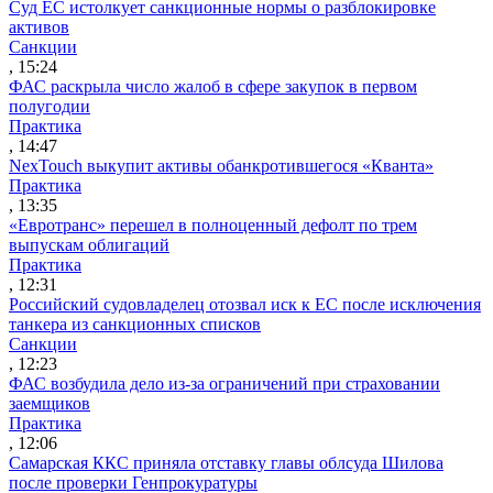
Суд ЕС истолкует санкционные нормы о разблокировке
активов
Санкции
, 15:24
ФАС раскрыла число жалоб в сфере закупок в первом
полугодии
Практика
, 14:47
NexTouch выкупит активы обанкротившегося «Кванта»
Практика
, 13:35
«Евротранс» перешел в полноценный дефолт по трем
выпускам облигаций
Практика
, 12:31
Российский судовладелец отозвал иск к ЕС после исключения
танкера из санкционных списков
Санкции
, 12:23
ФАС возбудила дело из-за ограничений при страховании
заемщиков
Практика
, 12:06
Самарская ККС приняла отставку главы облсуда Шилова
после проверки Генпрокуратуры