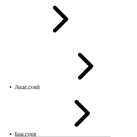
Досье судей
База судов