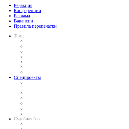
Редакция
Конференции
Реклама
Вакансии
Правила перепечатки
Темы
Практика
Законодательство
Процесс
Исследования
Рынок юридических услуг
Юридическое сообщество
Важнейшие правовые темы в прессе
Спецпроекты
Подкаст «В здравом уме
и твёрдой памяти»
Legal Design
Банкротная панорама
Советы для литигаторов
Сговоры на торгах
Авто
Судебная база
Картотека арбитражных дел