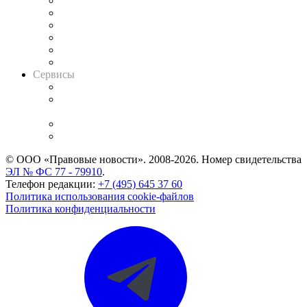
Решения арбитражных судов
Календарь рассмотрения арбитражных дел
Досье судей
Информация о судах
RSS лента новостей
Вакансии для юристов
Сервисы
Справочно-правовая система
Casebook: мониторинг дел
и компаний
Caselook: поиск и анализ практики
CASE.ONE: управление юридической службой
© ООО «Правовые новости». 2008-2026.
Номер свидетельства
ЭЛ № ФС 77 - 79910
.
Телефон редакции:
+7 (495) 645 37 60
Политика использования cookie-файлов
Политика конфиденциальности