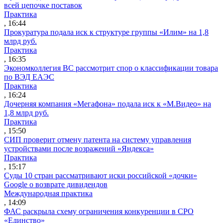
всей цепочке поставок
Практика
, 16:44
Прокуратура подала иск к структуре группы «Илим» на 1,8
млрд руб.
Практика
, 16:35
Экономколлегия ВС рассмотрит спор о классификации товара
по ВЭД ЕАЭС
Практика
, 16:24
Дочерняя компания «Мегафона» подала иск к «М.Видео» на
1,8 млрд руб.
Практика
, 15:50
СИП проверит отмену патента на систему управления
устройствами после возражений «Яндекса»
Практика
, 15:17
Суды 10 стран рассматривают иски российской «дочки»
Google о возврате дивидендов
Международная практика
, 14:09
ФАС раскрыла схему ограничения конкуренции в СРО
«Единство»