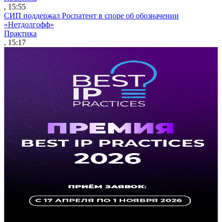
, 15:55
СИП поддержал Роспатент в споре об обозначении
«Нетдолгофф»
Практика
, 15:17