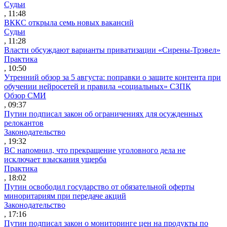
Судьи
, 11:48
ВККС открыла семь новых вакансий
Судьи
, 11:28
Власти обсуждают варианты приватизации «Сирены-Трэвел»
Практика
, 10:50
Утренний обзор за 5 августа: поправки о защите контента при
обучении нейросетей и правила «социальных» СЗПК
Обзор СМИ
, 09:37
Путин подписал закон об ограничениях для осужденных
релокантов
Законодательство
, 19:32
ВС напомнил, что прекращение уголовного дела не
исключает взыскания ущерба
Практика
, 18:02
Путин освободил государство от обязательной оферты
миноритариям при передаче акций
Законодательство
, 17:16
Путин подписал закон о мониторинге цен на продукты по