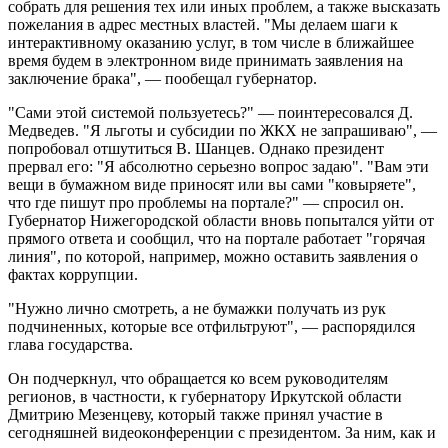
собрать для решения тех или иных проблем, а также высказать
пожелания в адрес местных властей. "Мы делаем шаги к
интерактивному оказанию услуг, в том числе в ближайшее
время будем в электронном виде принимать заявления на
заключение брака", — пообещал губернатор.
"Сами этой системой пользуетесь?" — поинтересовался Д.
Медведев. "Я льготы и субсидии по ЖКХ не запрашиваю", —
попробовал отшутиться В. Шанцев. Однако президент
прервал его: "Я абсолютно серьезно вопрос задаю". "Вам эти
вещи в бумажном виде приносят или вы сами "ковыряете",
что где пишут про проблемы на портале?" — спросил он.
Губернатор Нижегородской области вновь попытался уйти от
прямого ответа и сообщил, что на портале работает "горячая
линия", по которой, например, можно оставить заявления о
фактах коррупции.
"Нужно лично смотреть, а не бумажки получать из рук
подчиненных, которые все отфильтруют", — распорядился
глава государства.
Он подчеркнул, что обращается ко всем руководителям
регионов, в частности, к губернатору Иркутской области
Дмитрию Мезенцеву, который также принял участие в
сегодняшней видеоконференции с президентом. За ним, как и