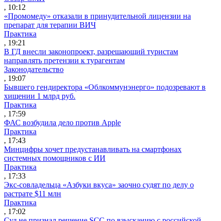
, 10:12
«Промомеду» отказали в принудительной лицензии на
препарат для терапии ВИЧ
Практика
, 19:21
В ГД внесли законопроект, разрешающий туристам
направлять претензии к турагентам
Законодательство
, 19:07
Бывшего гендиректора «Облкоммунэнерго» подозревают в
хищении 1 млрд руб.
Практика
, 17:59
ФАС возбудила дело против Apple
Практика
, 17:43
Минцифры хочет предустанавливать на смартфонах
системных помощников с ИИ
Практика
, 17:33
Экс-совладельца «Азбуки вкуса» заочно судят по делу о
растрате $11 млн
Практика
, 17:02
Суд не признал решение SCC по взысканию с российской