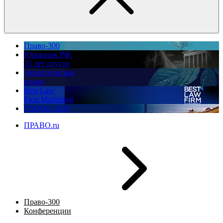
Право-300
Юррынок РФ:
35 лет спустя
Экологическое
право
Best Law
Firm Marketing
ПМЮФ 2026
ПРАВО.ru
Право-300
Конференции