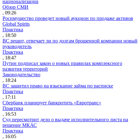
национализации
Обзор СМИ
, 09:26
Росимущество проведет новый аукцион по продаже активов
Global Spirits
Практика
, 18:50
ВС решит, отвечает ли по долгам брошенной компании новый
руководитель
Практика
, 18:47
Путин подписал закон о новых правилах комплексного
развития территорий
Законодательство
, 18:24
ВС защитил право на взыскание займа по расписке
Практика
, 17:11
Сбербанк планирует банкротить «Евротранс»
Практика
, 16:53
Суд пересмотрит дело о выдаче исполнительного листа на
решение МКАС
Практика
, 16:05