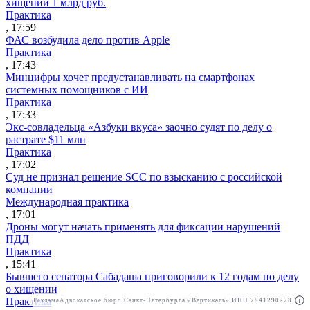
хищении 1 млрд руб.
Практика
, 17:59
ФАС возбудила дело против Apple
Практика
, 17:43
Минцифры хочет предустанавливать на смартфонах
системных помощников с ИИ
Практика
, 17:33
Экс-совладельца «Азбуки вкуса» заочно судят по делу о
растрате $11 млн
Практика
, 17:02
Суд не признал решение SCC по взысканию с российской
компании
Международная практика
, 17:01
Дроны могут начать применять для фиксации нарушений
ПДД
Практика
, 15:41
Бывшего сенатора Сабадаша приговорили к 12 годам по делу
о хищении
Практика
Реклама
Адвокатское бюро Санкт-Петербурга «Вертикаль» ИНН 7841290773
Реклама
АО"Право.ру" ИНН: 7708095468