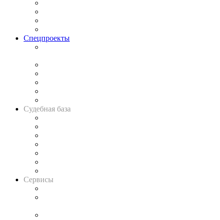
Исследования
Рынок юридических услуг
Юридическое сообщество
Важнейшие правовые темы в прессе
Спецпроекты
Подкаст «В здравом уме
и твёрдой памяти»
Legal Design
Банкротная панорама
Советы для литигаторов
Сговоры на торгах
Авто
Судебная база
Картотека арбитражных дел
Решения арбитражных судов
Календарь рассмотрения арбитражных дел
Досье судей
Информация о судах
RSS лента новостей
Вакансии для юристов
Сервисы
Справочно-правовая система
Casebook: мониторинг дел
и компаний
Caselook: поиск и анализ практики