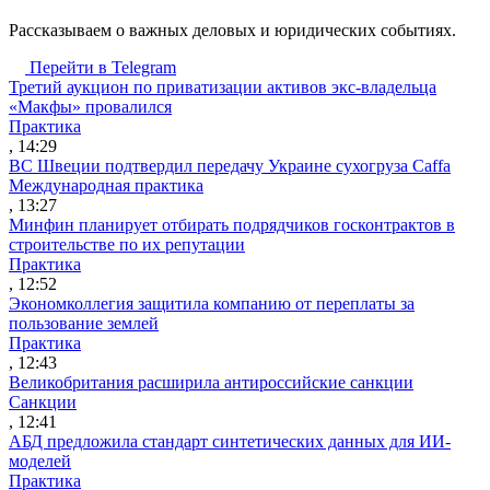
Рассказываем о важных деловых и юридических событиях.
Перейти в Telegram
Третий аукцион по приватизации активов экс-владельца
«Макфы» провалился
Практика
, 14:29
ВС Швеции подтвердил передачу Украине сухогруза Caffa
Международная практика
, 13:27
Минфин планирует отбирать подрядчиков госконтрактов в
строительстве по их репутации
Практика
, 12:52
Экономколлегия защитила компанию от переплаты за
пользование землей
Практика
, 12:43
Великобритания расширила антироссийские санкции
Санкции
, 12:41
АБД предложила стандарт синтетических данных для ИИ-
моделей
Практика