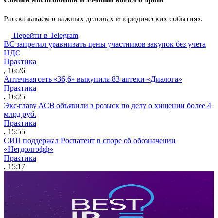
Рассказываем о важных деловых и юридических событиях.
Перейти в Telegram
ВС запретил уравнивать цены участников закупок без учета
НДС
Практика
, 16:26
Аптечная сеть «36,6» выкупила 83 аптеки «Диалога»
Практика
, 16:25
Экс-главу АСВ объявили в розыск по делу о хищении более 4
млрд руб.
Практика
, 15:55
СИП поддержал Роспатент в споре об обозначении
«Нетдолгофф»
Практика
, 15:17