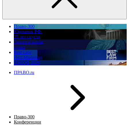
Право-300
Юррынок РФ:
35 лет спустя
Экологическое
право
Best Law
Firm Marketing
ПМЮФ 2026
ПРАВО.ru
Право-300
Конференции