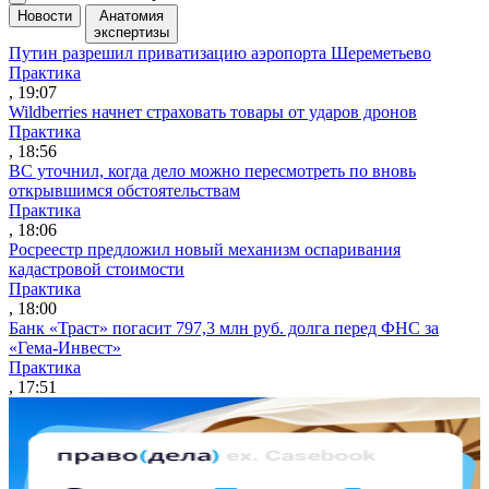
Новости
Анатомия
экспертизы
Путин разрешил приватизацию аэропорта Шереметьево
Практика
, 19:07
Wildberries начнет страховать товары от ударов дронов
Практика
, 18:56
ВС уточнил, когда дело можно пересмотреть по вновь
открывшимся обстоятельствам
Практика
, 18:06
Росреестр предложил новый механизм оспаривания
кадастровой стоимости
Практика
, 18:00
Банк «Траст» погасит 797,3 млн руб. долга перед ФНС за
«Гема-Инвест»
Практика
, 17:51