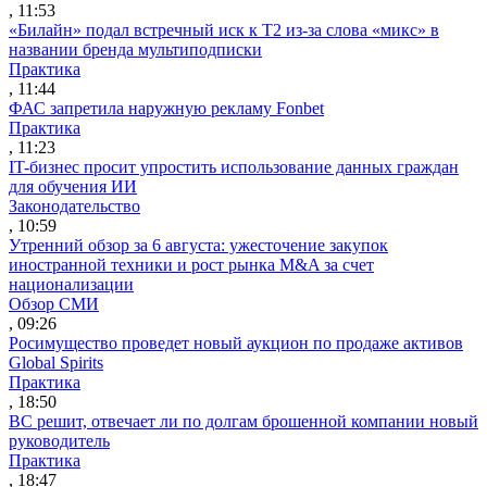
, 11:53
«Билайн» подал встречный иск к Т2 из-за слова «микс» в
названии бренда мультиподписки
Практика
, 11:44
ФАС запретила наружную рекламу Fonbet
Практика
, 11:23
IT-бизнес просит упростить использование данных граждан
для обучения ИИ
Законодательство
, 10:59
Утренний обзор за 6 августа: ужесточение закупок
иностранной техники и рост рынка M&A за счет
национализации
Обзор СМИ
, 09:26
Росимущество проведет новый аукцион по продаже активов
Global Spirits
Практика
, 18:50
ВС решит, отвечает ли по долгам брошенной компании новый
руководитель
Практика
, 18:47