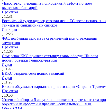
«Евротранс» перешел в полноценный дефолт по трем
выпускам облигаций
Практика
, 12:31
Российский судовладелец отозвал иск к ЕС после исключения
танкера из санкционных списков
Санкции
, 12:23
ФАС возбудила дело из-за ограничений при страховании
заемщиков
Практика
, 12:06
Самарская ККС приняла отставку главы облсуда Шилова
после проверки Генпрокуратуры
Судьи
, 11:48
ВККС открыла семь новых вакансий
Судьи
, 11:28
Власти обсуждают варианты приватизации «Сирены-Трэвел»
Практика
, 10:50
Утренний обзор за 5 августа: поправки о защите контента при
обучении нейросетей и правила «социальных» СЗПК
Обзор СМИ