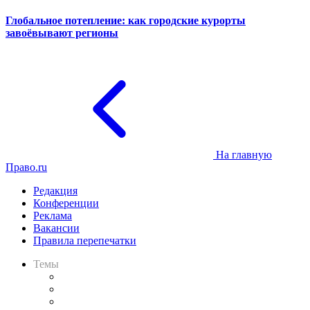
Глобальное потепление: как городские курорты
завоёвывают регионы
На главную
Право.ru
Редакция
Конференции
Реклама
Вакансии
Правила перепечатки
Темы
Практика
Законодательство
Процесс