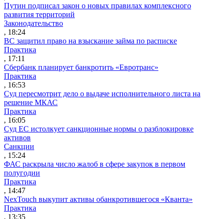
Путин подписал закон о новых правилах комплексного
развития территорий
Законодательство
, 18:24
ВС защитил право на взыскание займа по расписке
Практика
, 17:11
Сбербанк планирует банкротить «Евротранс»
Практика
, 16:53
Суд пересмотрит дело о выдаче исполнительного листа на
решение МКАС
Практика
, 16:05
Суд ЕС истолкует санкционные нормы о разблокировке
активов
Санкции
, 15:24
ФАС раскрыла число жалоб в сфере закупок в первом
полугодии
Практика
, 14:47
NexTouch выкупит активы обанкротившегося «Кванта»
Практика
, 13:35