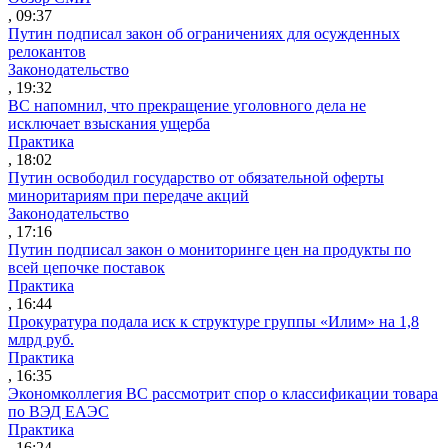
, 09:37
Путин подписал закон об ограничениях для осужденных
релокантов
Законодательство
, 19:32
ВС напомнил, что прекращение уголовного дела не
исключает взыскания ущерба
Практика
, 18:02
Путин освободил государство от обязательной оферты
миноритариям при передаче акций
Законодательство
, 17:16
Путин подписал закон о мониторинге цен на продукты по
всей цепочке поставок
Практика
, 16:44
Прокуратура подала иск к структуре группы «Илим» на 1,8
млрд руб.
Практика
, 16:35
Экономколлегия ВС рассмотрит спор о классификации товара
по ВЭД ЕАЭС
Практика
, 16:24