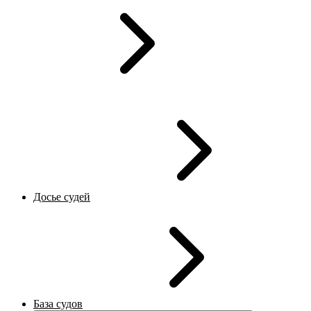
Досье судей
База судов