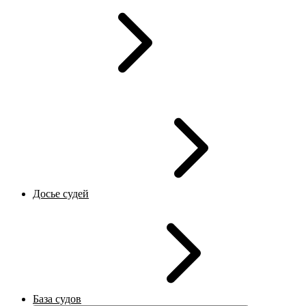
Досье судей
База судов