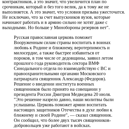
контрактников, а это значит, что увеличится план по
срочникам, который и без того велик, да к тому же не
выполняется. А это значит, что условия призыва ужесточатся.
Не исключаю, что за счет выпускников вузов, которые
начинают работать и в армию сильно не хотят даже с
выходными. Но больше у Минобороны резервов нет".
Русская православная церковь поможет
Вооруженным силам страны воспитать в воинах
любовь к Родине и ближнему, веротерпимость и
милосердие, а также быстрее избавиться от
пороков, в том числе от дедовщины, заявил летом
прошлого года руководитель сектора ВМФ
Синодального отдела по взаимодействую с ВС и
правоохранительными органами Московского
патриархата священник Александр (Федоров).
Решение о введении института военных
священников было принято на совещании у
президента России Дмитрия Медведева 20 июля.
"Это решение назрело давно, наши молитвы были
услышаны. Церковь поможет армии воспитать
настоящих защитников Отечества в духе любви к
ближнему и своей Родине", — сказал священник.
Он сообщил, что более двух тысяч священников-
добровольцев уже работают в войсках.