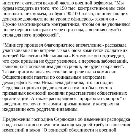
институт считается важной частью военной реформы. "Мы
будем исходить из того, что 150 тыс. контрактников мы себе
позволить не сможем, их будет 90-100 тысяч, но получающих
денежное довольствие на уровне офицеров,- заявил он.-
Нужно замотивировать контрактника, чтобы он не увольнялся
после первого контракта через три года, а военная служба
стала для него профессией".
"Министр произвел благоприятное впечатление,- рассказала
участвовавшая во встрече глава Союза комитетов солдатских
матерей Валентина Мельникова.- К тому же он подтвердил,
что срок призыва не будет увеличен, а перечень заболеваний,
являющихся основанием для отсрочки, не будет сокращен".
Также принимавшая участие во встрече глава комиссии
Общественной палаты по социальным вопросам и
демографии Елена Николаева добавила, что господин
Сердюков принял предложение о том, чтобы в состав
призывных комиссий входили представители общественных
организаций. А также распорядился "проработать вопрос" о
введении отсрочки от армии призывникам, у которых на
иждивении есть родители-инвалиды.
Предложения господина Сердюкова об изменении распорядка
солдатского дня и введении выходных дней требуют внесения
изменений в закон "О воинской обязанности и военной