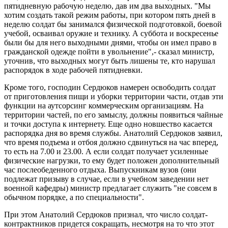
пятидневную рабочую неделю, дав им два выходных. "Мы
хотим создать такой режим работы, при котором пять дней в
неделю солдат бы занимался физической подготовкой, боевой
учебой, осваивал оружие и технику. А суббота и воскресенье
были бы для него выходными днями, чтобы он имел право в
гражданской одежде пойти в увольнение",- сказал министр,
уточнив, что выходных могут быть лишены те, кто нарушал
распорядок в ходе рабочей пятидневки.
Кроме того, господин Сердюков намерен освободить солдат
от приготовления пищи и уборки территории части, отдав эти
функции на аутсорсинг коммерческим организациям. На
территории частей, по его замыслу, должны появиться чайные
и точки доступа к интернету. Еще одно новшество касается
распорядка дня во время службы. Анатолий Сердюков заявил,
что время подъема и отбоя должно сдвинуться на час вперед,
то есть на 7.00 и 23.00. А если солдат получает усиленные
физические нагрузки, то ему будет положен дополнительный
час послеобеденного отдыха. Выпускникам вузов (они
подлежат призыву в случае, если в учебном заведении нет
военной кафедры) министр предлагает служить "не совсем в
обычном порядке, а по специальности".
При этом Анатолий Сердюков признал, что число солдат-
контрактников придется сокращать, несмотря на то что этот