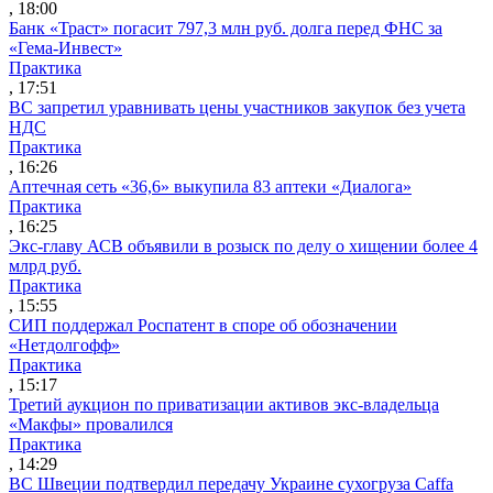
, 18:00
Банк «Траст» погасит 797,3 млн руб. долга перед ФНС за
«Гема-Инвест»
Практика
, 17:51
ВС запретил уравнивать цены участников закупок без учета
НДС
Практика
, 16:26
Аптечная сеть «36,6» выкупила 83 аптеки «Диалога»
Практика
, 16:25
Экс-главу АСВ объявили в розыск по делу о хищении более 4
млрд руб.
Практика
, 15:55
СИП поддержал Роспатент в споре об обозначении
«Нетдолгофф»
Практика
, 15:17
Третий аукцион по приватизации активов экс-владельца
«Макфы» провалился
Практика
, 14:29
ВС Швеции подтвердил передачу Украине сухогруза Caffa