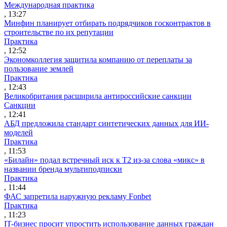
Международная практика
, 13:27
Минфин планирует отбирать подрядчиков госконтрактов в
строительстве по их репутации
Практика
, 12:52
Экономколлегия защитила компанию от переплаты за
пользование землей
Практика
, 12:43
Великобритания расширила антироссийские санкции
Санкции
, 12:41
АБД предложила стандарт синтетических данных для ИИ-
моделей
Практика
, 11:53
«Билайн» подал встречный иск к Т2 из-за слова «микс» в
названии бренда мультиподписки
Практика
, 11:44
ФАС запретила наружную рекламу Fonbet
Практика
, 11:23
IT-бизнес просит упростить использование данных граждан