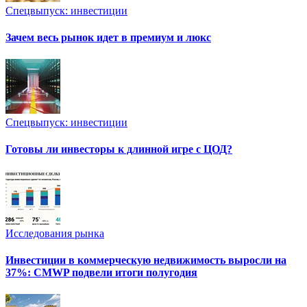
Спецвыпуск: инвестиции
Зачем весь рынок идет в премиум и люкс
Спецвыпуск: инвестиции
Готовы ли инвесторы к длинной игре с ЦОД?
Исследования рынка
Инвестиции в коммерческую недвижимость выросли на
37%: CMWP подвели итоги полугодия