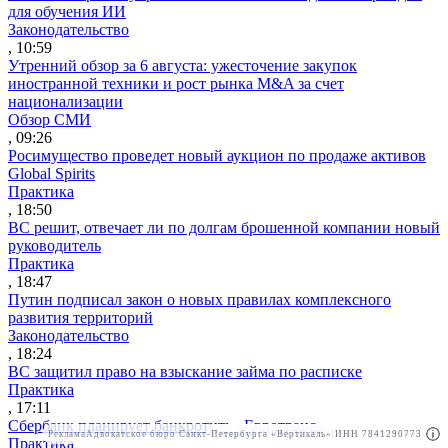
для обучения ИИ
Законодательство
, 10:59
Утренний обзор за 6 августа: ужесточение закупок
иностранной техники и рост рынка M&A за счет
национализации
Обзор СМИ
, 09:26
Росимущество проведет новый аукцион по продаже активов
Global Spirits
Практика
, 18:50
ВС решит, отвечает ли по долгам брошенной компании новый
руководитель
Практика
, 18:47
Путин подписал закон о новых правилах комплексного
развития территорий
Законодательство
, 18:24
ВС защитил право на взыскание займа по расписке
Практика
, 17:11
Сбербанк планирует банкротить «Евротранс»
Реклама
Адвокатское бюро Санкт-Петербурга «Вертикаль» ИНН 7841290773
Реклама
АО"ПРАВО.РУ" ИНН: 7708095468
Практика