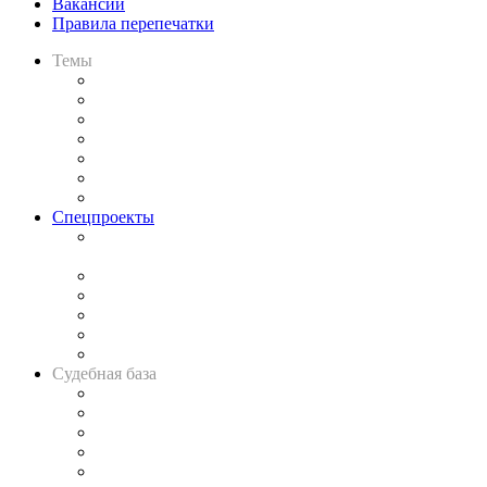
Вакансии
Правила перепечатки
Темы
Практика
Законодательство
Процесс
Исследования
Рынок юридических услуг
Юридическое сообщество
Важнейшие правовые темы в прессе
Спецпроекты
Подкаст «В здравом уме
и твёрдой памяти»
Legal Design
Банкротная панорама
Советы для литигаторов
Сговоры на торгах
Авто
Судебная база
Картотека арбитражных дел
Решения арбитражных судов
Календарь рассмотрения арбитражных дел
Досье судей
Информация о судах