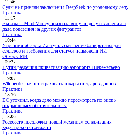
, 11:46
Суды не приняли заключения DeepSeek по уголовному делу
Практика
, 11:17
Экс-глава Mind Money признала вину по делу о хищении и
дала показания на других фигурантов
Практика
, 10:44
Утренний обзор за 7 августа: смягчение банкротства для
селлеров и требования для статуса нацмодели ИИ
Обзор СМИ
, 09:22
Путин разрешил приватизацию аэропорта Шереметьево
Практика
, 19:07
Wildberries начнет страховать товары от ударов дронов
Практика
, 18:56
ВС уточнил, когда дело можно пересмотреть по вновь
открывшимся обстоятельствам
Практика
, 18:06
Росреестр предложил новый механизм оспаривания
кадастровой стоимости
Практика