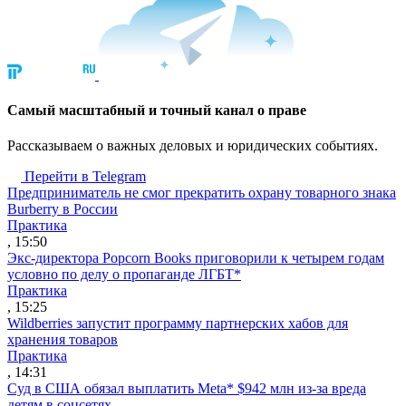
Cамый масштабный и точный канал о праве
Рассказываем о важных деловых и юридических событиях.
Перейти в Telegram
Предприниматель не смог прекратить охрану товарного знака
Burberry в России
Практика
, 15:50
Экс-директора Popcorn Books приговорили к четырем годам
условно по делу о пропаганде ЛГБТ*
Практика
, 15:25
Wildberries запустит программу партнерских хабов для
хранения товаров
Практика
, 14:31
Суд в США обязал выплатить Meta* $942 млн из-за вреда
детям в соцсетях