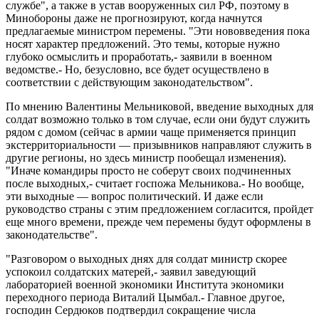
службе", а также в устав вооруженных сил РФ, поэтому в
Минобороны даже не прогнозируют, когда начнутся
предлагаемые министром перемены. "Эти нововведения пока
носят характер предложений. Это темы, которые нужно
глубоко осмыслить и проработать,- заявили в военном
ведомстве.- Но, безусловно, все будет осуществлено в
соответствии с действующим законодательством".
По мнению Валентины Мельниковой, введение выходных для
солдат возможно только в том случае, если они будут служить
рядом с домом (сейчас в армии чаще применяется принцип
экстерриториальности — призывников направляют служить в
другие регионы, но здесь министр пообещал изменения).
"Иначе командиры просто не соберут своих подчиненных
после выходных,- считает госпожа Мельникова.- Но вообще,
эти выходные — вопрос политический. И даже если
руководство страны с этим предложением согласится, пройдет
еще много времени, прежде чем перемены будут оформлены в
законодательстве".
"Разговором о выходных днях для солдат министр скорее
успокоил солдатских матерей,- заявил заведующий
лабораторией военной экономики Института экономики
переходного периода Виталий Цымбал.- Главное другое,
господин Сердюков подтвердил сокращение числа