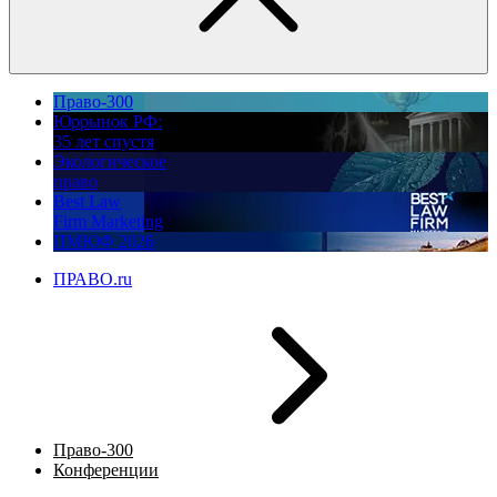
Право-300
Юррынок РФ:
35 лет спустя
Экологическое
право
Best Law
Firm Marketing
ПМЮФ 2026
ПРАВО.ru
Право-300
Конференции