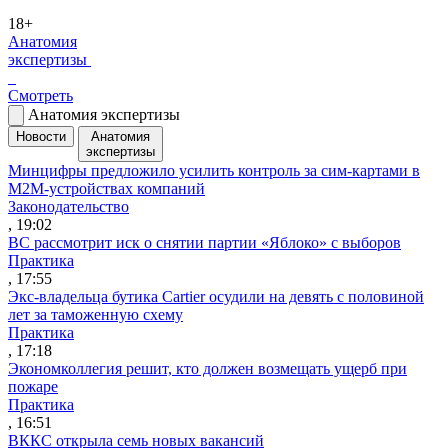
18+
Анатомия
экспертизы
Смотреть
Анатомия экспертизы
Новости
Анатомия
экспертизы
Минцифры предложило усилить контроль за сим-картами в
M2M-устройствах компаний
Законодательство
, 19:02
ВС рассмотрит иск о снятии партии «Яблоко» с выборов
Практика
, 17:55
Экс-владельца бутика Cartier осудили на девять с половиной
лет за таможенную схему
Практика
, 17:18
Экономколлегия решит, кто должен возмещать ущерб при
пожаре
Практика
, 16:51
ВККС открыла семь новых вакансий