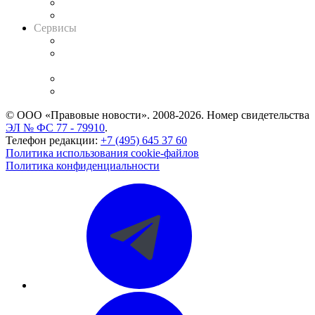
RSS лента новостей
Вакансии для юристов
Сервисы
Справочно-правовая система
Casebook: мониторинг дел
и компаний
Caselook: поиск и анализ практики
CASE.ONE: управление юридической службой
© ООО «Правовые новости». 2008-2026.
Номер свидетельства
ЭЛ № ФС 77 - 79910
.
Телефон редакции:
+7 (495) 645 37 60
Политика использования cookie-файлов
Политика конфиденциальности