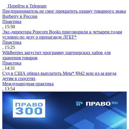
Перейти в Telegram
Предприниматель не смог прекратить охрану товарного знака
Burberry в России
Практика
, 15:50
Экс-директора Popcorn Books приговорили к четырем годам
условно по делу о пропаганде ЛГБТ*
Практика
, 15:25
Wildberries запустит программу партнерских хабов для
хранения товаров
Практика
, 14:31
Суд в США обязал выплатить Meta* $942 млн из-за вреда
детям в соцсетях
Международная практика
, 13:54