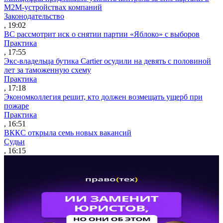
M2M-устройствах компаний
Законодательство
, 19:02
ВС рассмотрит иск о снятии партии «Яблоко» с выборов
Практика
, 17:55
Экс-владельца бутика Cartier осудили на девять с половиной
лет за таможенную схему
Практика
, 17:18
Экономколлегия решит, кто должен возмещать ущерб при
пожаре
Практика
, 16:51
ВККС открыла семь новых вакансий
Судьи
, 16:15