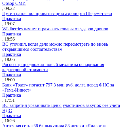
Обзор СМИ
, 09:22
Путин разрешил приватизацию аэропорта Шереметьево
Практика
, 19:07
Wildberries начнет страховать товары от ударов дронов
Практика
, 18:56
ВС уточнил, когда дело можно пересмотреть по вновь
открывшимся обстоятельствам
Практика
, 18:06
Росреестр предложил новый механизм оспаривания
кадастровой стоимости
Практика
, 18:00
Банк «Траст» погасит 797,3 млн руб. долга перед ФНС за
«Гема-Инвест»
Практика
, 17:51
ВС запретил уравнивать цены участников закупок без учета
НДС
Практика
, 16:26
Аптечная сеть «36,6» выкупила 83 аптеки «Диалога»