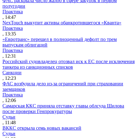
ФАС раскрыла число жалоб в сфере закупок в первом
полугодии
Практика
, 14:47
NexTouch выкупит активы обанкротившегося «Кванта»
Практика
, 13:35
«Евротранс» перешел в полноценный дефолт по трем
выпускам облигаций
Практика
, 12:31
Российский судовладелец отозвал иск к ЕС после исключения
танкера из санкционных списков
Санкции
, 12:23
ФАС возбудила дело из-за ограничений при страховании
заемщиков
Практика
, 12:06
Самарская ККС приняла отставку главы облсуда Шилова
после проверки Генпрокуратуры
Судьи
, 11:48
ВККС открыла семь новых вакансий
Судьи