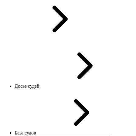
Досье судей
База судов