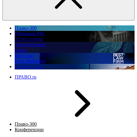
Право-300
Юррынок РФ:
35 лет спустя
Экологическое
право
Best Law
Firm Marketing
ПМЮФ 2026
ПРАВО.ru
Право-300
Конференции