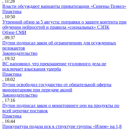
, 11:28
Власти обсуждают варианты приватизации «Сирены-Трэвел»
Практика
, 10:50
Утренний обзор за 5 августа: поправки о защите контента при
обучении нейросетей и правила «социальных» СЗПК
Обзор СМИ
, 09:37
Путин подписал закон об ограничениях для осужденных
релокантов
Законодательство
, 19:32
ВС напомнил, что прекращение уголовного дела не
исключает взыскания ущерба
Практика
, 18:02
Путин освободил государство от обязательной оферты
миноритариям при передаче акций
Законодательство
, 17:16
Путин подписал закон о мониторинге цен на продукты по
всей цепочке поставок
Практика
, 16:44
Прокуратура подала иск к структуре группы «Илим» на 1,8