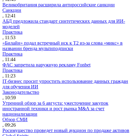
Великобритания расширила антироссийские санкции
Санкции
, 12:41
АБД предложила стандарт синтетических данных для ИИ-
моделей
Практика
, 11:53
«Билайн» подал встречный иск к Т2 из-за слова «микс» в
названии бренда мультиподписки
Практика
, 11:44
ФАС запретила наружную рекламу Fonbet
Практика
, 11:23
IT-бизнес просит упростить использование данных граждан
для обучения ИИ
Законодательство
, 10:59
Утренний обзор за 6 августа: ужесточение закупок
иностранной техники и рост рынка M&A за счет
национализации
Обзор СМИ
, 09:26
Росимущество проведет новый аукцион по продаже активов
Global Spirits