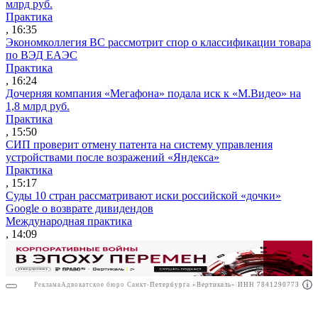
млрд руб.
Практика
, 16:35
Экономколлегия ВС рассмотрит спор о классификации товара
по ВЭД ЕАЭС
Практика
, 16:24
Дочерняя компания «Мегафона» подала иск к «М.Видео» на
1,8 млрд руб.
Практика
, 15:50
СИП проверит отмену патента на систему управления
устройствами после возражений «Яндекса»
Практика
, 15:17
Суды 10 стран рассматривают иски российской «дочки»
Google о возврате дивидендов
Международная практика
, 14:09
Реклама
Адвокатское бюро Санкт-Петербурга «Вертикаль» ИНН 7841290773
Реклама
АО"ПРАВО.РУ" ИНН: 7708095468