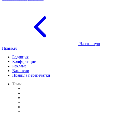
На главную
Право.ru
Редакция
Конференции
Реклама
Вакансии
Правила перепечатки
Темы
Практика
Законодательство
Процесс
Исследования
Рынок юридических услуг
Юридическое сообщество