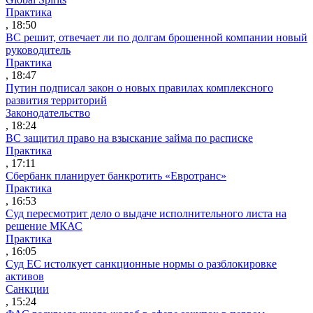
Практика
, 18:50
ВС решит, отвечает ли по долгам брошенной компании новый
руководитель
Практика
, 18:47
Путин подписал закон о новых правилах комплексного
развития территорий
Законодательство
, 18:24
ВС защитил право на взыскание займа по расписке
Практика
, 17:11
Сбербанк планирует банкротить «Евротранс»
Практика
, 16:53
Суд пересмотрит дело о выдаче исполнительного листа на
решение МКАС
Практика
, 16:05
Суд ЕС истолкует санкционные нормы о разблокировке
активов
Санкции
, 15:24