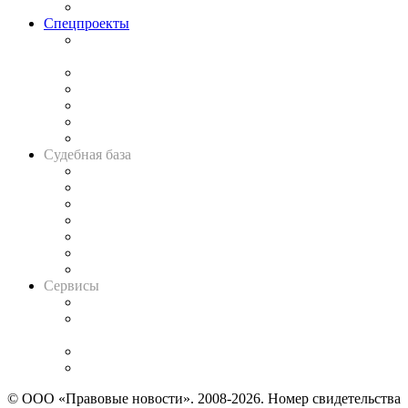
Важнейшие правовые темы в прессе
Спецпроекты
Подкаст «В здравом уме
и твёрдой памяти»
Legal Design
Банкротная панорама
Советы для литигаторов
Сговоры на торгах
Авто
Судебная база
Картотека арбитражных дел
Решения арбитражных судов
Календарь рассмотрения арбитражных дел
Досье судей
Информация о судах
RSS лента новостей
Вакансии для юристов
Сервисы
Справочно-правовая система
Casebook: мониторинг дел
и компаний
Caselook: поиск и анализ практики
CASE.ONE: управление юридической службой
© ООО «Правовые новости». 2008-2026.
Номер свидетельства