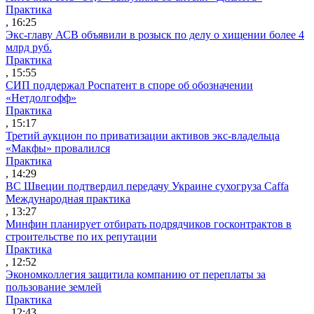
Практика
, 16:25
Экс-главу АСВ объявили в розыск по делу о хищении более 4
млрд руб.
Практика
, 15:55
СИП поддержал Роспатент в споре об обозначении
«Нетдолгофф»
Практика
, 15:17
Третий аукцион по приватизации активов экс-владельца
«Макфы» провалился
Практика
, 14:29
ВС Швеции подтвердил передачу Украине сухогруза Caffa
Международная практика
, 13:27
Минфин планирует отбирать подрядчиков госконтрактов в
строительстве по их репутации
Практика
, 12:52
Экономколлегия защитила компанию от переплаты за
пользование землей
Практика
, 12:43