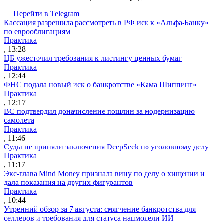
Перейти в Telegram
Кассация разрешила рассмотреть в РФ иск к «Альфа-Банку»
по еврооблигациям
Практика
, 13:28
ЦБ ужесточил требования к листингу ценных бумаг
Практика
, 12:44
ФНС подала новый иск о банкротстве «Кама Шиппинг»
Практика
, 12:17
ВС подтвердил доначисление пошлин за модернизацию
самолета
Практика
, 11:46
Суды не приняли заключения DeepSeek по уголовному делу
Практика
, 11:17
Экс-глава Mind Money признала вину по делу о хищении и
дала показания на других фигурантов
Практика
, 10:44
Утренний обзор за 7 августа: смягчение банкротства для
селлеров и требования для статуса нацмодели ИИ