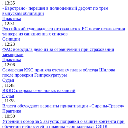
, 13:35
«Евротранс» перешел в полноценный дефолт по трем
выпускам облигаций
Практика
, 12:31
Российский судовладелец отозвал иск к ЕС после исключения
танкера из санкционных списков
Санкции
, 12:23
ФАС возбудила дело из-за ограничений при страховании
заемщиков
Практика
, 12:06
Самарская ККС приняла отставку главы облсуда Шилова
после проверки Генпрокуратуры
Судьи
, 11:48
ВККС открыла семь новых вакансий
Судьи
, 11:28
Власти обсуждают варианты приватизации «Сирены-Трэвел»
Практика
, 10:50
Утренний обзор за 5 августа: поправки о защите контента при
обучении нейросетей и правила «социальных» СЗПК