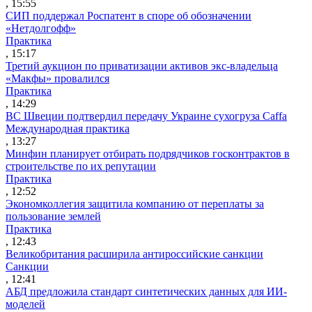
, 15:55
СИП поддержал Роспатент в споре об обозначении
«Нетдолгофф»
Практика
, 15:17
Третий аукцион по приватизации активов экс-владельца
«Макфы» провалился
Практика
, 14:29
ВС Швеции подтвердил передачу Украине сухогруза Caffa
Международная практика
, 13:27
Минфин планирует отбирать подрядчиков госконтрактов в
строительстве по их репутации
Практика
, 12:52
Экономколлегия защитила компанию от переплаты за
пользование землей
Практика
, 12:43
Великобритания расширила антироссийские санкции
Санкции
, 12:41
АБД предложила стандарт синтетических данных для ИИ-
моделей