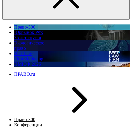
Право-300
Юррынок РФ:
35 лет спустя
Экологическое
право
Best Law
Firm Marketing
ПМЮФ 2026
ПРАВО.ru
Право-300
Конференции