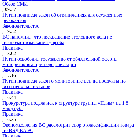
Обзор СМИ
, 09:37
Путин подписал закон об ограничениях для осужденных
релокантов
Законодательство
, 19:32
ВС напомнил, что прекращение уголовного дела не
исключает взыскания ущерба
Практика
, 18:02
Путин освободил государство от обязательной оферты
миноритариям при передаче акций
Законодательство
, 17:16
Путин подписал закон о мониторинге цен на продукты по
всей цепочке поставок
Практика
, 16:44
Прокуратура подала иск к структуре группы «Илим» на 1,8
млрд руб.
Практика
, 16:35
Экономколлегия ВС рассмотрит спор о классификации товара
по ВЭД ЕАЭС
Практика