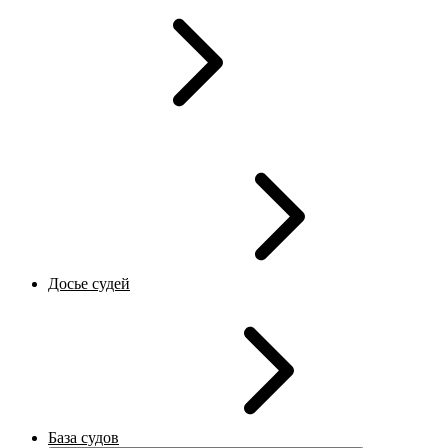
Досье судей
База судов