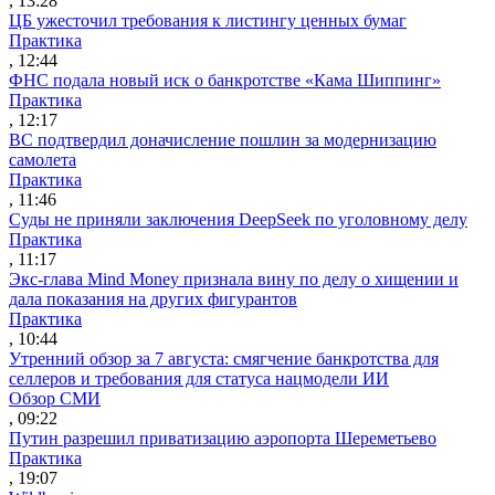
, 13:28
ЦБ ужесточил требования к листингу ценных бумаг
Практика
, 12:44
ФНС подала новый иск о банкротстве «Кама Шиппинг»
Практика
, 12:17
ВС подтвердил доначисление пошлин за модернизацию
самолета
Практика
, 11:46
Суды не приняли заключения DeepSeek по уголовному делу
Практика
, 11:17
Экс-глава Mind Money признала вину по делу о хищении и
дала показания на других фигурантов
Практика
, 10:44
Утренний обзор за 7 августа: смягчение банкротства для
селлеров и требования для статуса нацмодели ИИ
Обзор СМИ
, 09:22
Путин разрешил приватизацию аэропорта Шереметьево
Практика
, 19:07