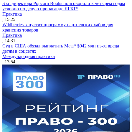
Экс-директора Popcorn Books приговорили к четырем годам
условно по делу о пропаганде ЛГБТ*
Практика
, 15:25
Wildberries запустит программу партнерских хабов для
хранения товаров
Практика
, 14:31
Суд в США обязал выплатить Meta* $942 млн из-за вреда
детям в соцсетях
Международная практика
, 13:54