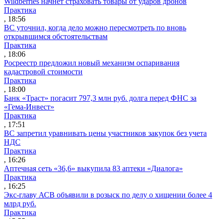
Wildberries начнет страховать товары от ударов дронов
Практика
, 18:56
ВС уточнил, когда дело можно пересмотреть по вновь
открывшимся обстоятельствам
Практика
, 18:06
Росреестр предложил новый механизм оспаривания
кадастровой стоимости
Практика
, 18:00
Банк «Траст» погасит 797,3 млн руб. долга перед ФНС за
«Гема-Инвест»
Практика
, 17:51
ВС запретил уравнивать цены участников закупок без учета
НДС
Практика
, 16:26
Аптечная сеть «36,6» выкупила 83 аптеки «Диалога»
Практика
, 16:25
Экс-главу АСВ объявили в розыск по делу о хищении более 4
млрд руб.
Практика