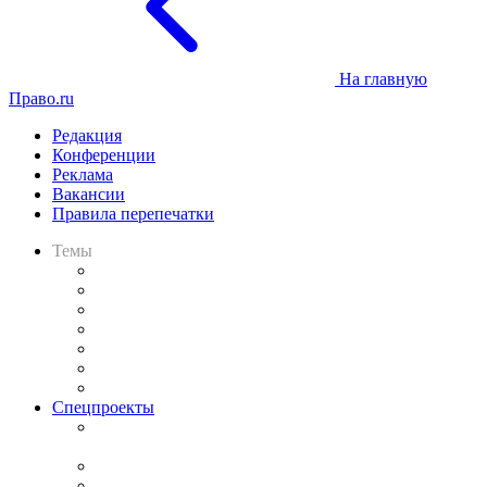
На главную
Право.ru
Редакция
Конференции
Реклама
Вакансии
Правила перепечатки
Темы
Практика
Законодательство
Процесс
Исследования
Рынок юридических услуг
Юридическое сообщество
Важнейшие правовые темы в прессе
Спецпроекты
Подкаст «В здравом уме
и твёрдой памяти»
Legal Design
Банкротная панорама