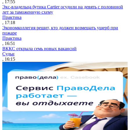
, 17:55
Экс-владельца бутика Cartier осудили на девять с половиной
лет за таможенную схему
Практика
, 17:18
Экономколлегия решит, кто должен возмещать ущерб при
пожаре
Практика
, 16:51
ВККС открыла семь новых вакансий
Судьи
, 16:15