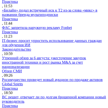
Практика
, 11:53
«Билайн» подал встречный иск к Т2 из-за слова «микс» в
названии бренда мультиподписки
Практика
, 11:44
ФАС запретила наружную рекламу Fonbet
Практика
, 11:23
IT-бизнес просит упростить использование данных граждан
для обучения ИИ
Законодательство
, 10:59
Утренний обзор за 6 августа: ужесточение закупок
иностранной техники и рост рынка M&A за счет
национализации
Обзор СМИ
, 09:26
Росимущество проведет новый аукцион по продаже активов
Global Spirits
Практика
, 18:50
ВС решит, отвечает ли по долгам брошенной компании новый
руководитель
Практика