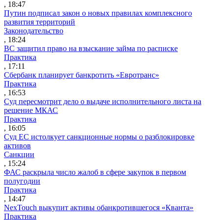
, 18:47
Путин подписал закон о новых правилах комплексного
развития территорий
Законодательство
, 18:24
ВС защитил право на взыскание займа по расписке
Практика
, 17:11
Сбербанк планирует банкротить «Евротранс»
Практика
, 16:53
Суд пересмотрит дело о выдаче исполнительного листа на
решение МКАС
Практика
, 16:05
Суд ЕС истолкует санкционные нормы о разблокировке
активов
Санкции
, 15:24
ФАС раскрыла число жалоб в сфере закупок в первом
полугодии
Практика
, 14:47
NexTouch выкупит активы обанкротившегося «Кванта»
Практика