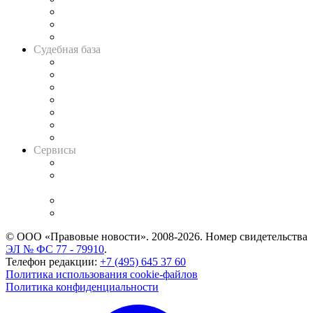
Советы для литигаторов
Сговоры на торгах
Авто
Судебная база
Картотека арбитражных дел
Решения арбитражных судов
Календарь рассмотрения арбитражных дел
Досье судей
Информация о судах
RSS лента новостей
Вакансии для юристов
Сервисы
Справочно-правовая система
Casebook: мониторинг дел
и компаний
Caselook: поиск и анализ практики
CASE.ONE: управление юридической службой
© ООО «Правовые новости». 2008-2026.
Номер свидетельства
ЭЛ № ФС 77 - 79910
.
Телефон редакции:
+7 (495) 645 37 60
Политика использования cookie-файлов
Политика конфиденциальности