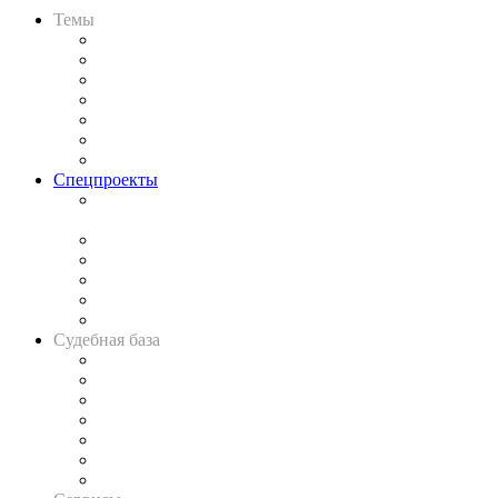
Темы
Практика
Законодательство
Процесс
Исследования
Рынок юридических услуг
Юридическое сообщество
Важнейшие правовые темы в прессе
Спецпроекты
Подкаст «В здравом уме
и твёрдой памяти»
Legal Design
Банкротная панорама
Советы для литигаторов
Сговоры на торгах
Авто
Судебная база
Картотека арбитражных дел
Решения арбитражных судов
Календарь рассмотрения арбитражных дел
Досье судей
Информация о судах
RSS лента новостей
Вакансии для юристов