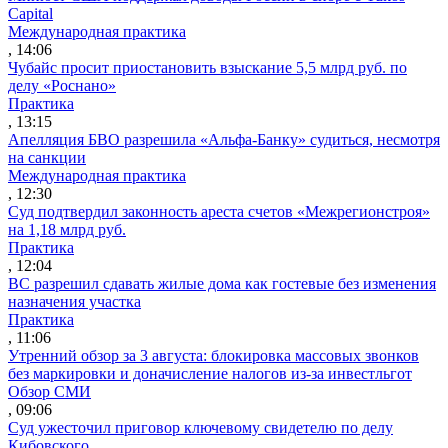
Capital
Международная практика
, 14:06
Чубайс просит приостановить взыскание 5,5 млрд руб. по
делу «Роснано»
Практика
, 13:15
Апелляция БВО разрешила «Альфа-Банку» судиться, несмотря
на санкции
Международная практика
, 12:30
Суд подтвердил законность ареста счетов «Межрегионстроя»
на 1,18 млрд руб.
Практика
, 12:04
ВС разрешил сдавать жилые дома как гостевые без изменения
назначения участка
Практика
, 11:06
Утренний обзор за 3 августа: блокировка массовых звонков
без маркировки и доначисление налогов из-за инвестльгот
Обзор СМИ
, 09:06
Суд ужесточил приговор ключевому свидетелю по делу
Кибовского