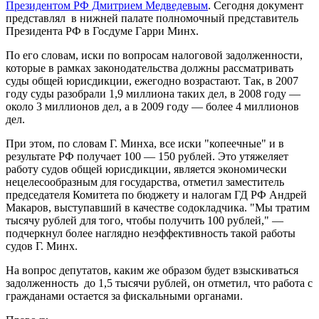
Президентом РФ Дмитрием Медведевым
. Сегодня документ
представлял в нижней палате полномочный представитель
Президента РФ в Госдуме Гарри Минх.
По его словам, иски по вопросам налоговой задолженности,
которые в рамках законодательства должны рассматривать
суды общей юрисдикции, ежегодно возрастают. Так, в 2007
году суды разобрали 1,9 миллиона таких дел, в 2008 году —
около 3 миллионов дел, а в 2009 году — более 4 миллионов
дел.
При этом, по словам Г. Минха, все иски "копеечные" и в
результате РФ получает 100 — 150 рублей. Это утяжеляет
работу судов общей юрисдикции, является экономически
нецелесообразным для государства, отметил заместитель
председателя Комитета по бюджету и налогам ГД РФ Андрей
Макаров, выступавший в качестве содокладчика. "Мы тратим
тысячу рублей для того, чтобы получить 100 рублей," —
подчеркнул более наглядно неэффективность такой работы
судов Г. Минх.
На вопрос депутатов, каким же образом будет взыскиваться
задолженность до 1,5 тысячи рублей, он отметил, что работа с
гражданами остается за фискальными органами.