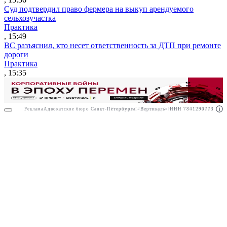
Суд подтвердил право фермера на выкуп арендуемого
сельхозучастка
Практика
, 15:49
ВС разъяснил, кто несет ответственность за ДТП при ремонте
дороги
Практика
, 15:35
Реклама
Адвокатское бюро Санкт-Петербурга «Вертикаль» ИНН 7841290773
Реклама
АО"Право.ру" ИНН: 7708095468