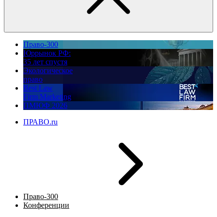
Право-300
Юррынок РФ:
35 лет спустя
Экологическое
право
Best Law
Firm Marketing
ПМЮФ 2026
ПРАВО.ru
Право-300
Конференции