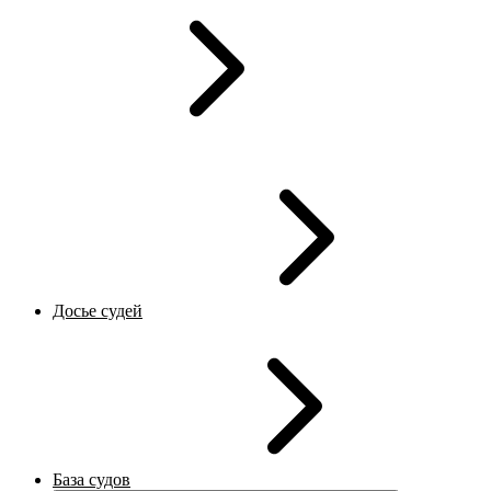
Досье судей
База судов