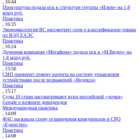
, 16:44
Прокуратура подала иск к структуре группы «Илим» на 1,8
млрд руб.
Практика
, 16:35
Экономколлегия ВС рассмотрит спор о классификации товара
по ВЭД ЕАЭС
Практика
, 16:24
Дочерняя компания «Мегафона» подала иск к «М.Видео» на
1,8 млрд руб.
Практика
, 15:50
СИП проверит отмену патента на систему управления
устройствами после возражений «Яндекса»
Практика
, 15:17
Суды 10 стран рассматривают иски российской «дочки»
Google о возврате дивидендов
Международная практика
, 14:09
ФАС раскрыла схему ограничения конкуренции в СРО
«Единство»
Практика
, 14:08