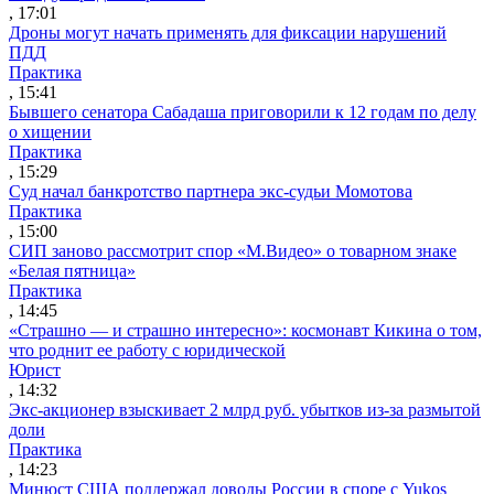
, 17:01
Дроны могут начать применять для фиксации нарушений
ПДД
Практика
, 15:41
Бывшего сенатора Сабадаша приговорили к 12 годам по делу
о хищении
Практика
, 15:29
Суд начал банкротство партнера экс-судьи Момотова
Практика
, 15:00
СИП заново рассмотрит спор «М.Видео» о товарном знаке
«Белая пятница»
Практика
, 14:45
«Страшно — и страшно интересно»: космонавт Кикина о том,
что роднит ее работу с юридической
Юрист
, 14:32
Экс-акционер взыскивает 2 млрд руб. убытков из-за размытой
доли
Практика
, 14:23
Минюст США поддержал доводы России в споре с Yukos