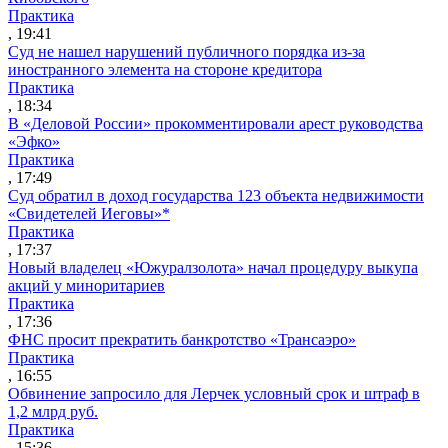
Практика
, 19:41
Суд не нашел нарушений публичного порядка из-за
иностранного элемента на стороне кредитора
Практика
, 18:34
В «Деловой России» прокомментировали арест руководства
«Эфко»
Практика
, 17:49
Суд обратил в доход государства 123 объекта недвижимости
«Свидетелей Иеговы»*
Практика
, 17:37
Новый владелец «Южуралзолота» начал процедуру выкупа
акций у миноритариев
Практика
, 17:36
ФНС просит прекратить банкротство «Трансаэро»
Практика
, 16:55
Обвинение запросило для Лерчек условный срок и штраф в
1,2 млрд руб.
Практика
, 15:36