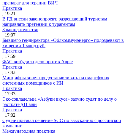
препарат для терапии ВИЧ
Практика
, 19:21
В ГД внесли законопроект, разрешающий туристам
направлять претензии к турагентам
Законодательство
, 19:07
Бывшего гендиректора «Облкоммунэнерго» подозревают в
хищении 1 млрд руб.
Практика
, 17:59
ФАС возбудила дело против Apple
Практика
, 17:43
Минцифры хочет предустанавливать на смартфонах
системных помощников с ИИ
Практика
, 17:33
Экс-совладельца «Азбуки вкуса» заочно судят по делу о
растрате $11 млн
Практика
, 17:02
Суд не признал решение SCC по взысканию с российской
компании
Международная практика