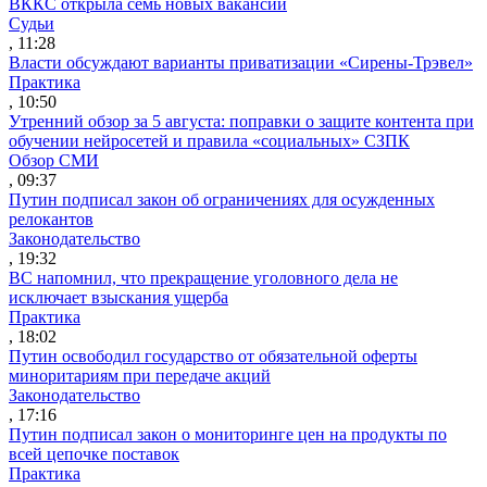
ВККС открыла семь новых вакансий
Судьи
, 11:28
Власти обсуждают варианты приватизации «Сирены-Трэвел»
Практика
, 10:50
Утренний обзор за 5 августа: поправки о защите контента при
обучении нейросетей и правила «социальных» СЗПК
Обзор СМИ
, 09:37
Путин подписал закон об ограничениях для осужденных
релокантов
Законодательство
, 19:32
ВС напомнил, что прекращение уголовного дела не
исключает взыскания ущерба
Практика
, 18:02
Путин освободил государство от обязательной оферты
миноритариям при передаче акций
Законодательство
, 17:16
Путин подписал закон о мониторинге цен на продукты по
всей цепочке поставок
Практика