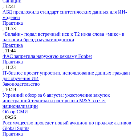
Санкции
, 12:41
АБД предложила стандарт синтетических данных для ИИ-
моделей
Практика
, 11:53
«Билайн» подал встречный иск к Т2 из-за слова «микс» в
названии бренда мультиподписки
Практика
, 11:44
ФАС запретила наружную рекламу Fonbet
Практика
, 11:23
IT-бизнес просит упростить использование данных граждан
для обучения ИИ
Законодательство
, 10:59
Утренний обзор за 6 августа: ужесточение закупок
иностранной техники и рост рынка M&A за счет
национализации
Обзор СМИ
, 09:26
Росимущество проведет новый аукцион по продаже активов
Global Spirits
Практика