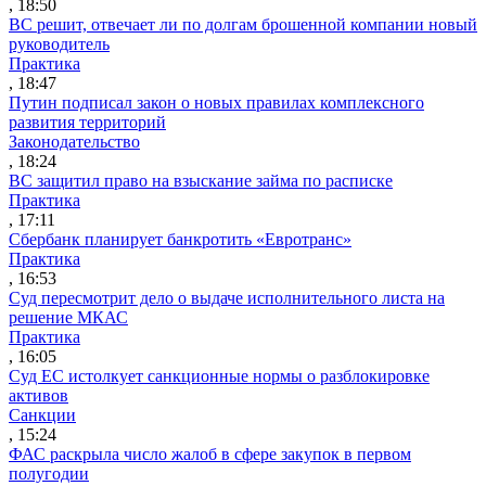
, 18:50
ВС решит, отвечает ли по долгам брошенной компании новый
руководитель
Практика
, 18:47
Путин подписал закон о новых правилах комплексного
развития территорий
Законодательство
, 18:24
ВС защитил право на взыскание займа по расписке
Практика
, 17:11
Сбербанк планирует банкротить «Евротранс»
Практика
, 16:53
Суд пересмотрит дело о выдаче исполнительного листа на
решение МКАС
Практика
, 16:05
Суд ЕС истолкует санкционные нормы о разблокировке
активов
Санкции
, 15:24
ФАС раскрыла число жалоб в сфере закупок в первом
полугодии