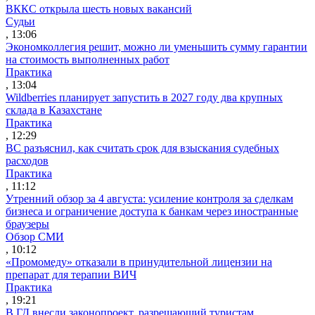
ВККС открыла шесть новых вакансий
Судьи
, 13:06
Экономколлегия решит, можно ли уменьшить сумму гарантии
на стоимость выполненных работ
Практика
, 13:04
Wildberries планирует запустить в 2027 году два крупных
склада в Казахстане
Практика
, 12:29
ВС разъяснил, как считать срок для взыскания судебных
расходов
Практика
, 11:12
Утренний обзор за 4 августа: усиление контроля за сделкам
бизнеса и ограничение доступа к банкам через иностранные
браузеры
Обзор СМИ
, 10:12
«Промомеду» отказали в принудительной лицензии на
препарат для терапии ВИЧ
Практика
, 19:21
В ГД внесли законопроект, разрешающий туристам