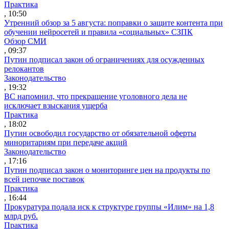
Практика
, 10:50
Утренний обзор за 5 августа: поправки о защите контента при
обучении нейросетей и правила «социальных» СЗПК
Обзор СМИ
, 09:37
Путин подписал закон об ограничениях для осужденных
релокантов
Законодательство
, 19:32
ВС напомнил, что прекращение уголовного дела не
исключает взыскания ущерба
Практика
, 18:02
Путин освободил государство от обязательной оферты
миноритариям при передаче акций
Законодательство
, 17:16
Путин подписал закон о мониторинге цен на продукты по
всей цепочке поставок
Практика
, 16:44
Прокуратура подала иск к структуре группы «Илим» на 1,8
млрд руб.
Практика