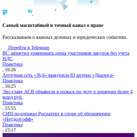
Cамый масштабный и точный канал о праве
Рассказываем о важных деловых и юридических событиях.
Перейти в Telegram
ВС запретил уравнивать цены участников закупок без учета
НДС
Практика
, 16:26
Аптечная сеть «36,6» выкупила 83 аптеки «Диалога»
Практика
, 16:25
Экс-главу АСВ объявили в розыск по делу о хищении более 4
млрд руб.
Практика
, 15:55
СИП поддержал Роспатент в споре об обозначении
«Нетдолгофф»
Практика
, 15:17