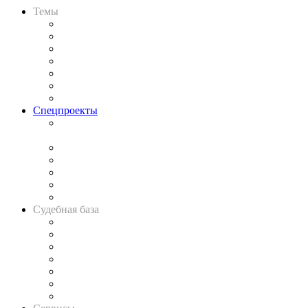
Темы
Практика
Законодательство
Процесс
Исследования
Рынок юридических услуг
Юридическое сообщество
Важнейшие правовые темы в прессе
Спецпроекты
Подкаст «В здравом уме
и твёрдой памяти»
Legal Design
Банкротная панорама
Советы для литигаторов
Сговоры на торгах
Авто
Судебная база
Картотека арбитражных дел
Решения арбитражных судов
Календарь рассмотрения арбитражных дел
Досье судей
Информация о судах
RSS лента новостей
Вакансии для юристов