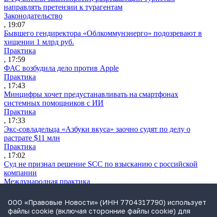
направлять претензии к турагентам
Законодательство
, 19:07
Бывшего гендиректора «Облкоммунэнерго» подозревают в
хищении 1 млрд руб.
Практика
, 17:59
ФАС возбудила дело против Apple
Практика
, 17:43
Минцифры хочет предустанавливать на смартфонах
системных помощников с ИИ
Практика
, 17:33
Экс-совладельца «Азбуки вкуса» заочно судят по делу о
растрате $11 млн
Практика
, 17:02
Суд не признал решение SCC по взысканию с российской
компании
Международная практика
, 17:01
Дроны могут начать применять для фиксации нарушений
ООО «Правовые Новости» (ИНН 7704317790) использует
ПДД
файлы cookie (включая сторонние файлы cookie) для
Практика