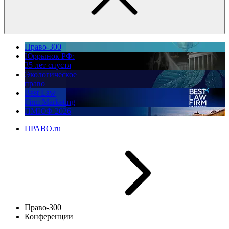
Право-300
Юррынок РФ:
35 лет спустя
Экологическое
право
Best Law
Firm Marketing
ПМЮФ 2026
ПРАВО.ru
Право-300
Конференции