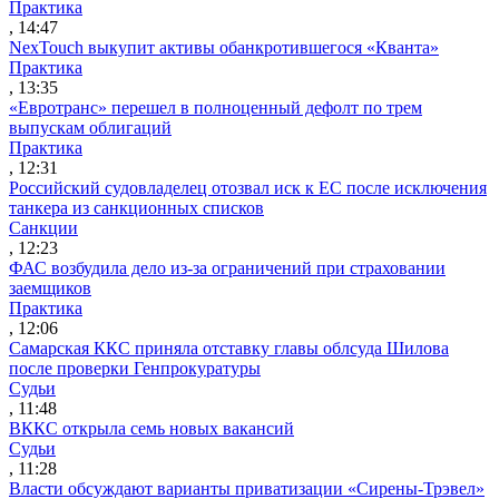
Практика
, 14:47
NexTouch выкупит активы обанкротившегося «Кванта»
Практика
, 13:35
«Евротранс» перешел в полноценный дефолт по трем
выпускам облигаций
Практика
, 12:31
Российский судовладелец отозвал иск к ЕС после исключения
танкера из санкционных списков
Санкции
, 12:23
ФАС возбудила дело из-за ограничений при страховании
заемщиков
Практика
, 12:06
Самарская ККС приняла отставку главы облсуда Шилова
после проверки Генпрокуратуры
Судьи
, 11:48
ВККС открыла семь новых вакансий
Судьи
, 11:28
Власти обсуждают варианты приватизации «Сирены-Трэвел»