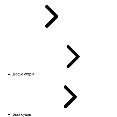
Досье судей
База судов