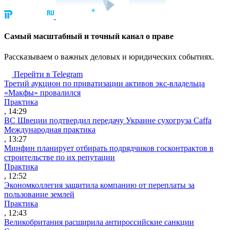
Cамый масштабный и точный канал о праве
Рассказываем о важных деловых и юридических событиях.
Перейти в Telegram
Третий аукцион по приватизации активов экс-владельца
«Макфы» провалился
Практика
, 14:29
ВС Швеции подтвердил передачу Украине сухогруза Caffa
Международная практика
, 13:27
Минфин планирует отбирать подрядчиков госконтрактов в
строительстве по их репутации
Практика
, 12:52
Экономколлегия защитила компанию от переплаты за
пользование землей
Практика
, 12:43
Великобритания расширила антироссийские санкции