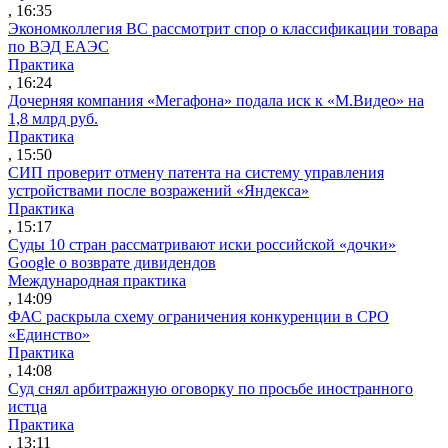
, 16:35
Экономколлегия ВС рассмотрит спор о классификации товара
по ВЭД ЕАЭС
Практика
, 16:24
Дочерняя компания «Мегафона» подала иск к «М.Видео» на
1,8 млрд руб.
Практика
, 15:50
СИП проверит отмену патента на систему управления
устройствами после возражений «Яндекса»
Практика
, 15:17
Суды 10 стран рассматривают иски российской «дочки»
Google о возврате дивидендов
Международная практика
, 14:09
ФАС раскрыла схему ограничения конкуренции в СРО
«Единство»
Практика
, 14:08
Суд снял арбитражную оговорку по просьбе иностранного
истца
Практика
, 13:11