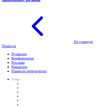
завоёвывают регионы
На главную
Право.ru
Редакция
Конференции
Реклама
Вакансии
Правила перепечатки
Темы
Практика
Законодательство
Процесс
Исследования
Рынок юридических услуг
Юридическое сообщество