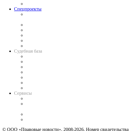
Важнейшие правовые темы в прессе
Спецпроекты
Подкаст «В здравом уме
и твёрдой памяти»
Legal Design
Банкротная панорама
Советы для литигаторов
Сговоры на торгах
Авто
Судебная база
Картотека арбитражных дел
Решения арбитражных судов
Календарь рассмотрения арбитражных дел
Досье судей
Информация о судах
RSS лента новостей
Вакансии для юристов
Сервисы
Справочно-правовая система
Casebook: мониторинг дел
и компаний
Caselook: поиск и анализ практики
CASE.ONE: управление юридической службой
© ООО «Правовые новости». 2008-2026.
Номер свидетельства