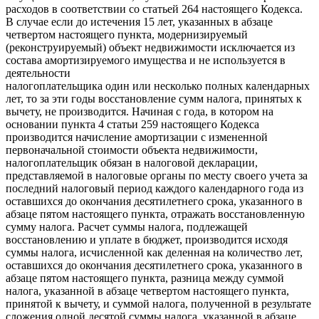
расходов в соответствии со статьей 264 настоящего Кодекса.
В случае если до истечения 15 лет, указанных в абзаце
четвертом настоящего пункта, модернизируемый
(реконструируемый) объект недвижимости исключается из
состава амортизируемого имущества и не используется в
деятельности
налогоплательщика один или несколько полных календарных
лет, то за эти годы восстановление сумм налога, принятых к
вычету, не производится. Начиная с года, в котором на
основании пункта 4 статьи 259 настоящего Кодекса
производится начисление амортизации с измененной
первоначальной стоимости объекта недвижимости,
налогоплательщик обязан в налоговой декларации,
представляемой в налоговые органы по месту своего учета за
последний налоговый период каждого календарного года из
оставшихся до окончания десятилетнего срока, указанного в
абзаце пятом настоящего пункта, отражать восстановленную
сумму налога. Расчет суммы налога, подлежащей
восстановлению и уплате в бюджет, производится исходя
суммы налога, исчисленной как деленная на количество лет,
оставшихся до окончания десятилетнего срока, указанного в
абзаце пятом настоящего пункта, разница между суммой
налога, указанной в абзаце четвертом настоящего пункта,
принятой к вычету, и суммой налога, полученной в результате
сложения одной десятой суммы налога, указанной в абзаце