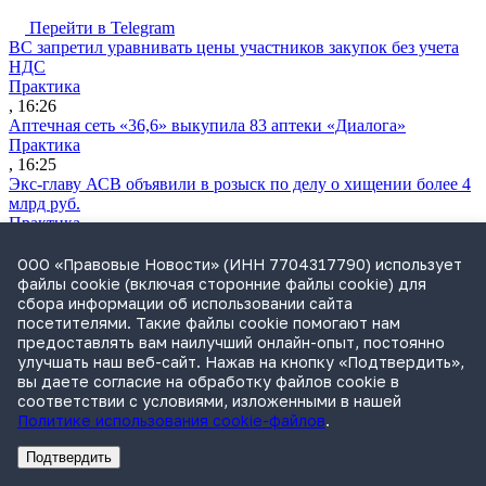
Перейти в Telegram
ВС запретил уравнивать цены участников закупок без учета
НДС
Практика
, 16:26
Аптечная сеть «36,6» выкупила 83 аптеки «Диалога»
Практика
, 16:25
Экс-главу АСВ объявили в розыск по делу о хищении более 4
млрд руб.
Практика
, 15:55
СИП поддержал Роспатент в споре об обозначении
ООО «Правовые Новости» (ИНН 7704317790) использует
«Нетдолгофф»
файлы cookie (включая сторонние файлы cookie) для
Практика
сбора информации об использовании сайта
, 15:17
посетителями. Такие файлы cookie помогают нам
предоставлять вам наилучший онлайн-опыт, постоянно
улучшать наш веб-сайт. Нажав на кнопку «Подтвердить»,
вы даете согласие на обработку файлов cookie в
соответствии с условиями, изложенными в нашей
Политике использования cookie-файлов
.
Подтвердить
Реклама
Адвокатское бюро Санкт-Петербурга «Вертикаль» ИНН 7841290773
Реклама
ООО "Право.ру" ИНН: 7704835288