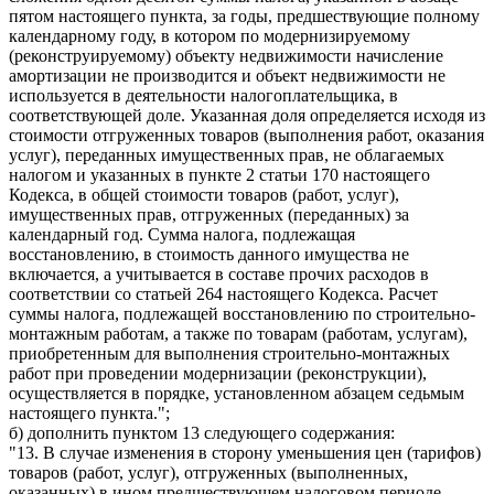
пятом настоящего пункта, за годы, предшествующие полному
календарному году, в котором по модернизируемому
(реконструируемому) объекту недвижимости начисление
амортизации не производится и объект недвижимости не
используется в деятельности налогоплательщика, в
соответствующей доле. Указанная доля определяется исходя из
стоимости отгруженных товаров (выполнения работ, оказания
услуг), переданных имущественных прав, не облагаемых
налогом и указанных в пункте 2 статьи 170 настоящего
Кодекса, в общей стоимости товаров (работ, услуг),
имущественных прав, отгруженных (переданных) за
календарный год. Сумма налога, подлежащая
восстановлению, в стоимость данного имущества не
включается, а учитывается в составе прочих расходов в
соответствии со статьей 264 настоящего Кодекса. Расчет
суммы налога, подлежащей восстановлению по строительно-
монтажным работам, а также по товарам (работам, услугам),
приобретенным для выполнения строительно-монтажных
работ при проведении модернизации (реконструкции),
осуществляется в порядке, установленном абзацем седьмым
настоящего пункта.";
б) дополнить пунктом 13 следующего содержания:
"13. В случае изменения в сторону уменьшения цен (тарифов)
товаров (работ, услуг), отгруженных (выполненных,
оказанных) в ином предшествующем налоговом периоде,