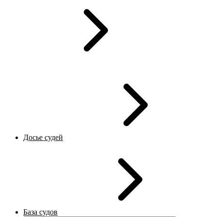
Досье судей
База судов