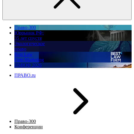
Право-300
Юррынок РФ:
35 лет спустя
Экологическое
право
Best Law
Firm Marketing
ПМЮФ 2026
ПРАВО.ru
Право-300
Конференции