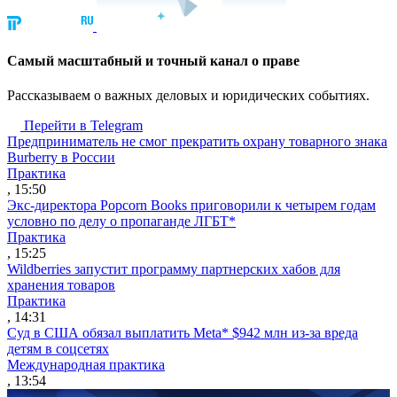
Cамый масштабный и точный канал о праве
Рассказываем о важных деловых и юридических событиях.
Перейти в Telegram
Предприниматель не смог прекратить охрану товарного знака
Burberry в России
Практика
, 15:50
Экс-директора Popcorn Books приговорили к четырем годам
условно по делу о пропаганде ЛГБТ*
Практика
, 15:25
Wildberries запустит программу партнерских хабов для
хранения товаров
Практика
, 14:31
Суд в США обязал выплатить Meta* $942 млн из-за вреда
детям в соцсетях
Международная практика
, 13:54