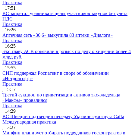
Практика
, 17:51
ВС запретил уравнивать цены участников закупок без учета
НДС
Практика
, 16:26
Аптечная сеть «36,6» выкупила 83 аптеки «Диалога»
Практика
, 16:25
Экс-главу АСВ объявили в розыск по делу о хищении более 4
млрд руб.
Практика
, 15:55
СИП поддержал Роспатент в споре об обозначении
«Нетдолгофф»
Практика
, 15:17
Третий аукцион по приватизации активов экс-владельца
«Макфы» провалился
Практика
, 14:29
ВС Швеции подтвердил передачу Украине сухогруза Caffa
Международная практика
, 13:27
Минфин планирует отбирать подрядчиков госконтрактов в