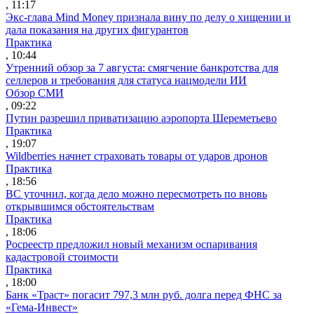
, 11:17
Экс-глава Mind Money признала вину по делу о хищении и
дала показания на других фигурантов
Практика
, 10:44
Утренний обзор за 7 августа: смягчение банкротства для
селлеров и требования для статуса нацмодели ИИ
Обзор СМИ
, 09:22
Путин разрешил приватизацию аэропорта Шереметьево
Практика
, 19:07
Wildberries начнет страховать товары от ударов дронов
Практика
, 18:56
ВС уточнил, когда дело можно пересмотреть по вновь
открывшимся обстоятельствам
Практика
, 18:06
Росреестр предложил новый механизм оспаривания
кадастровой стоимости
Практика
, 18:00
Банк «Траст» погасит 797,3 млн руб. долга перед ФНС за
«Гема-Инвест»