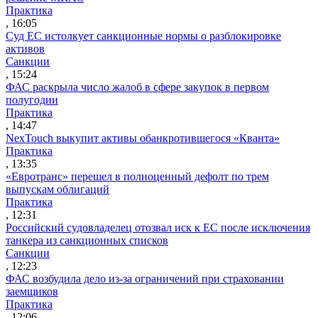
Практика
, 16:05
Суд ЕС истолкует санкционные нормы о разблокировке
активов
Санкции
, 15:24
ФАС раскрыла число жалоб в сфере закупок в первом
полугодии
Практика
, 14:47
NexTouch выкупит активы обанкротившегося «Кванта»
Практика
, 13:35
«Евротранс» перешел в полноценный дефолт по трем
выпускам облигаций
Практика
, 12:31
Российский судовладелец отозвал иск к ЕС после исключения
танкера из санкционных списков
Санкции
, 12:23
ФАС возбудила дело из-за ограничений при страховании
заемщиков
Практика
, 12:06