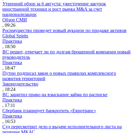
Утренний обзор за 6 августа: ужесточение закупок
иностранной техники и рост рынка M&A за счет
национализации
Обзор СМИ
, 09:26
Росимущество проведет новый аукцион по продаже активов
Global Spirits
Практика
, 18:50
ВС решит, отвечает ли по долгам брошенной компании новый
руководитель
Практика
, 18:47
Путин подписал закон о новых правилах комплексного
развития территорий
Законодательство
, 18:24
ВС защитил право на взыскание займа по расписке
Практика
, 17:11
Сбербанк планирует банкротить «Евротранс»
Практика
, 16:53
Суд пересмотрит дело о выдаче исполнительного листа на
решение МКАС