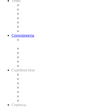
Темы
Практика
Законодательство
Процесс
Исследования
Рынок юридических услуг
Юридическое сообщество
Важнейшие правовые темы в прессе
Спецпроекты
Подкаст «В здравом уме
и твёрдой памяти»
Legal Design
Банкротная панорама
Советы для литигаторов
Сговоры на торгах
Авто
Судебная база
Картотека арбитражных дел
Решения арбитражных судов
Календарь рассмотрения арбитражных дел
Досье судей
Информация о судах
RSS лента новостей
Вакансии для юристов
Сервисы