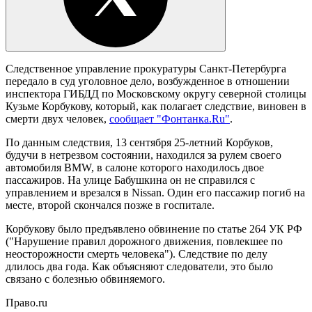
Следственное управление прокуратуры Санкт-Петербурга
передало в суд уголовное дело, возбужденное в отношении
инспектора ГИБДД по Московскому округу северной столицы
Кузьме Корбукову, который, как полагает следствие, виновен в
смерти двух человек,
сообщает "Фонтанка.Ru"
.
По данным следствия, 13 сентября 25-летний Корбуков,
будучи в нетрезвом состоянии, находился за рулем своего
автомобиля BMW, в салоне которого находилось двое
пассажиров. На улице Бабушкина он не справился с
управлением и врезался в Nissan. Один его пассажир погиб на
месте, второй скончался позже в госпитале.
Корбукову было предъявлено обвинение по статье 264 УК РФ
("Нарушение правил дорожного движения, повлекшее по
неосторожности смерть человека"). Следствие по делу
длилось два года. Как объясняют следователи, это было
связано с болезнью обвиняемого.
Право.ru