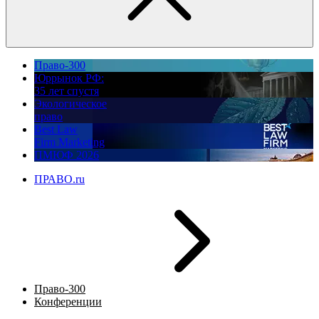
Право-300
Юррынок РФ:
35 лет спустя
Экологическое
право
Best Law
Firm Marketing
ПМЮФ 2026
ПРАВО.ru
Право-300
Конференции