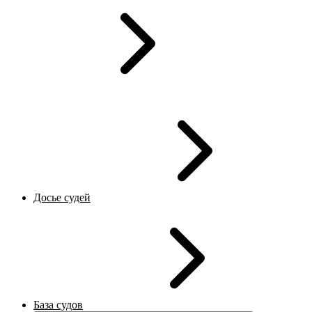
Досье судей
База судов