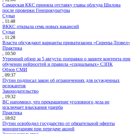
Самарская ККС приняла отставку главы облсуда Шилова
после проверки Генпрокуратуры
Судьи
, 11:48
ВККС открыла семь новых вакансий
Судьи
, 11:28
Власти обсуждают варианты приватизации «Сирены-Трэвел»
Практика
, 10:50
Утренний обзор за 5 августа: поправки о защите контента при
обучении нейросетей и правила «социальных» СЗПК
Обзор СМИ
, 09:37
Путин подписал закон об ограничениях для осужденных
релокантов
Законодательство
, 19:32
ВС напомнил, что прекращение уголовного дела не
исключает взыскания ущерба
Практика
, 18:02
Путин освободил государство от обязательной оферты
миноритариям при передаче акций