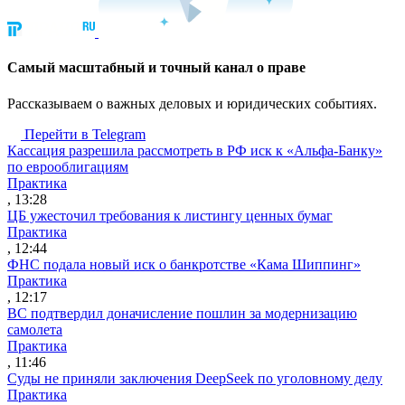
Cамый масштабный и точный канал о праве
Рассказываем о важных деловых и юридических событиях.
Перейти в Telegram
Кассация разрешила рассмотреть в РФ иск к «Альфа-Банку»
по еврооблигациям
Практика
, 13:28
ЦБ ужесточил требования к листингу ценных бумаг
Практика
, 12:44
ФНС подала новый иск о банкротстве «Кама Шиппинг»
Практика
, 12:17
ВС подтвердил доначисление пошлин за модернизацию
самолета
Практика
, 11:46
Суды не приняли заключения DeepSeek по уголовному делу
Практика