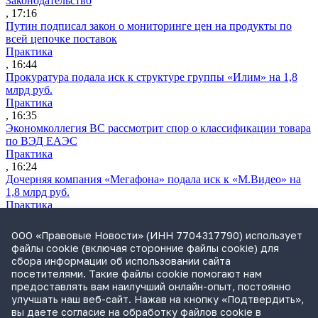
Законодательство
, 17:16
Путин подписал закон о мониторинге цен на продукты по
всей цепочке поставок
Практика
, 16:44
Прокуратура подала иск к структуре группы «Илим» на 1,8
млрд руб.
Практика
, 16:35
Экономколлегия ВС рассмотрит спор о классификации товара
по ВЭД ЕАЭС
Практика
, 16:24
Дочерняя компания «Мегафона» подала иск к «М.Видео» на
1,8 млрд руб.
Практика
, 15:50
СИП проверит отмену патента на систему управления
ООО «Правовые Новости» (ИНН 7704317790) использует
устройствами после возражений «Яндекса»
файлы cookie (включая сторонние файлы cookie) для
Практика
сбора информации об использовании сайта
, 15:17
посетителями. Такие файлы cookie помогают нам
Суды 10 стран рассматривают иски российской «дочки»
предоставлять вам наилучший онлайн-опыт, постоянно
Google о возврате дивидендов
улучшать наш веб-сайт. Нажав на кнопку «Подтвердить»,
Международная практика
вы даете согласие на обработку файлов cookie в