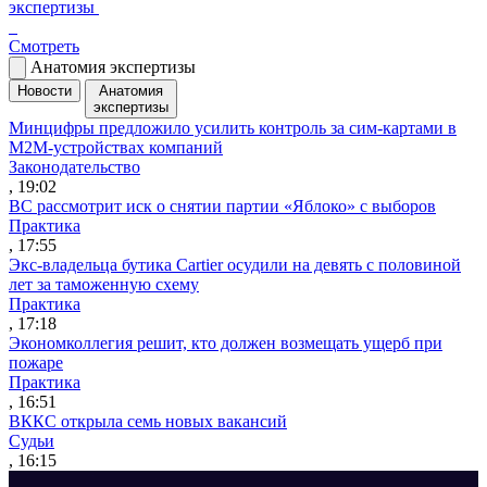
экспертизы
Смотреть
Анатомия экспертизы
Новости
Анатомия
экспертизы
Минцифры предложило усилить контроль за сим-картами в
M2M-устройствах компаний
Законодательство
, 19:02
ВС рассмотрит иск о снятии партии «Яблоко» с выборов
Практика
, 17:55
Экс-владельца бутика Cartier осудили на девять с половиной
лет за таможенную схему
Практика
, 17:18
Экономколлегия решит, кто должен возмещать ущерб при
пожаре
Практика
, 16:51
ВККС открыла семь новых вакансий
Судьи
, 16:15