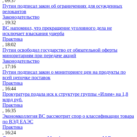
, 09:37
Путин подписал закон об ограничениях для осужденных
релокантов
Законодательство
, 19:32
ВС напомнил, что прекращение уголовного дела не
исключает взыскания ущерба
Практика
, 18:02
Путин освободил государство от обязательной оферты
миноритариям при передаче акций
Законодательство
, 17:16
Путин подписал закон о мониторинге цен на продукты по
всей цепочке поставок
Практика
, 16:44
Прокуратура подала иск к структуре группы «Илим» на 1,8
млрд руб.
Практика
, 16:35
Экономколлегия ВС рассмотрит спор о классификации товара
по ВЭД ЕАЭС
Практика
, 16:24