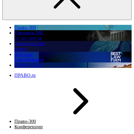
Право-300
Юррынок РФ:
35 лет спустя
Экологическое
право
Best Law
Firm Marketing
ПМЮФ 2026
ПРАВО.ru
Право-300
Конференции