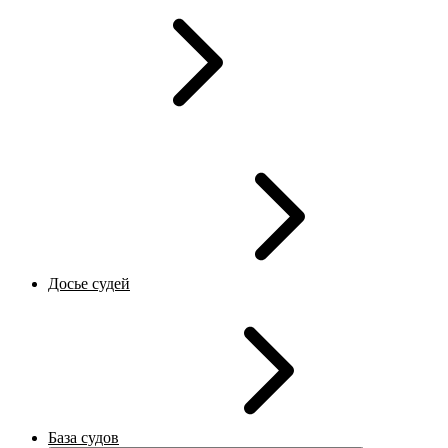
Досье судей
База судов