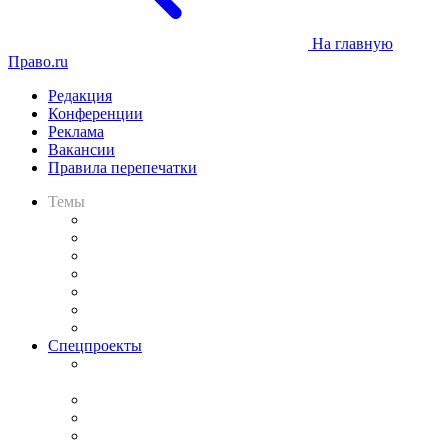
На главную
Право.ru
Редакция
Конференции
Реклама
Вакансии
Правила перепечатки
Темы
Практика
Законодательство
Процесс
Исследования
Рынок юридических услуг
Юридическое сообщество
Важнейшие правовые темы в прессе
Спецпроекты
Подкаст «В здравом уме
и твёрдой памяти»
Legal Design
Банкротная панорама
Советы для литигаторов