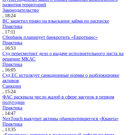
развития территорий
Законодательство
, 18:24
ВС защитил право на взыскание займа по расписке
Практика
, 17:11
Сбербанк планирует банкротить «Евротранс»
Практика
, 16:53
Суд пересмотрит дело о выдаче исполнительного листа на
решение МКАС
Практика
, 16:05
Суд ЕС истолкует санкционные нормы о разблокировке
активов
Санкции
, 15:24
ФАС раскрыла число жалоб в сфере закупок в первом
полугодии
Практика
, 14:47
NexTouch выкупит активы обанкротившегося «Кванта»
Практика
, 13:35
«Евротранс» перешел в полноценный дефолт по трем