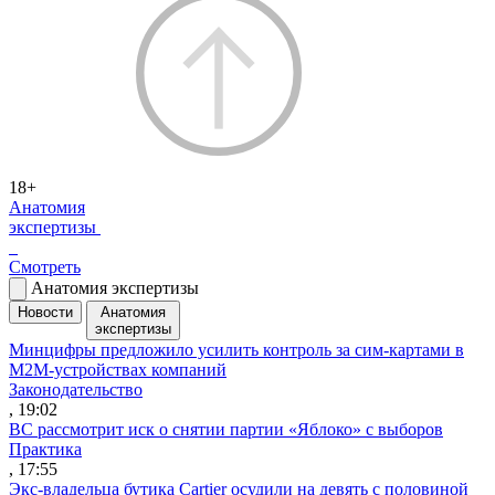
18+
Анатомия
экспертизы
Смотреть
Анатомия экспертизы
Новости
Анатомия
экспертизы
Минцифры предложило усилить контроль за сим-картами в
M2M-устройствах компаний
Законодательство
, 19:02
ВС рассмотрит иск о снятии партии «Яблоко» с выборов
Практика
, 17:55
Экс-владельца бутика Cartier осудили на девять с половиной