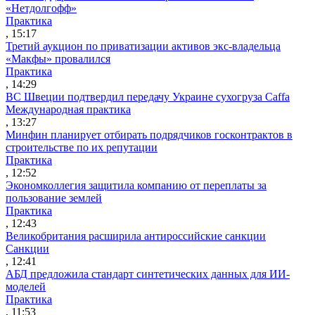
«Нетдолгофф»
Практика
, 15:17
Третий аукцион по приватизации активов экс-владельца
«Макфы» провалился
Практика
, 14:29
ВС Швеции подтвердил передачу Украине сухогруза Caffa
Международная практика
, 13:27
Минфин планирует отбирать подрядчиков госконтрактов в
строительстве по их репутации
Практика
, 12:52
Экономколлегия защитила компанию от переплаты за
пользование землей
Практика
, 12:43
Великобритания расширила антироссийские санкции
Санкции
, 12:41
АБД предложила стандарт синтетических данных для ИИ-
моделей
Практика
, 11:53