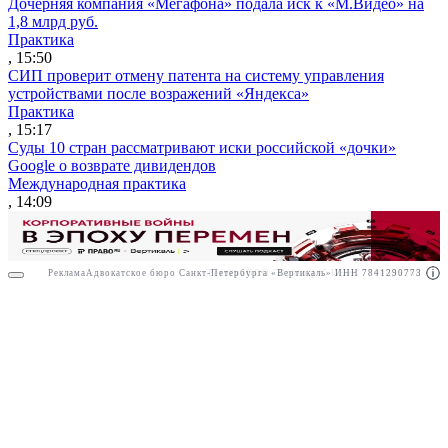
Дочерняя компания «Мегафона» подала иск к «М.Видео» на
1,8 млрд руб.
Практика
, 15:50
СИП проверит отмену патента на систему управления
устройствами после возражений «Яндекса»
Практика
, 15:17
Суды 10 стран рассматривают иски российской «дочки»
Google о возврате дивидендов
Международная практика
, 14:09
Реклама
Адвокатское бюро Санкт-Петербурга «Вертикаль» ИНН 7841290773
Реклама
ООО "Право.ру" ИНН: 7704835288