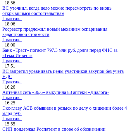
, 18:56
ВС уточнил, когда дело можно пересмотреть по вновь
открывшимся обстоятельствам
Практика
, 18:06
Росреестр предложил новый механизм оспаривания
кадастровой стоимости
Практика
, 18:00
Банк «Траст» погасит 797,3 млн руб. долга перед ФНС за
«Гема-Инвест»
Практика
, 17:51
ВС запретил уравнивать цены участников закупок без учета
НДС
Практика
, 16:26
Аптечная сеть «36,6» выкупила 83 аптеки «Диалога»
Практика
, 16:25
Экс-главу АСВ объявили в розыск по делу о хищении более 4
млрд руб.
Практика
, 15:55
СИП поддержал Роспатент в споре об обозначении