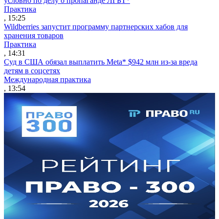
условно по делу о пропаганде ЛГБТ*
Практика
, 15:25
Wildberries запустит программу партнерских хабов для
хранения товаров
Практика
, 14:31
Суд в США обязал выплатить Meta* $942 млн из-за вреда
детям в соцсетях
Международная практика
, 13:54