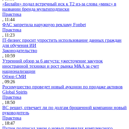
«Билайн» подал встречный иск к Т2 из-за слова «микс» в
названии бренда мультиподписки
Практика
, 11:44
ФАС запретила наружную рекламу Fonbet
Практика
, 11:23
IT-бизнес просит упростить использование данных граждан
для обучения ИИ
Законодательство
, 10:59
Утренний обзор за 6 августа: ужесточение закупок
иностранной техники и рост рынка M&A за счет
национализации
Обзор СМИ
, 09:26
Росимущество проведет новый аукцион по продаже активов
Global Spirits
Практика
, 18:50
ВС решит, отвечает ли по долгам брошенной компании новый
руководитель
Практика
, 18:47
Путин подписал закон о новых правилах комплексного