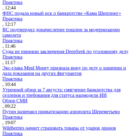
Практика
, 12:44
ФНС подала новый иск о банкротстве «Кама Шиппинг»
Практика
, 12:17
ВС подтвердил доначисление пошлин за модернизацию
самолета
Практика
, 11:46
Суды не приняли заключения DeepSeek по уголовному делу
Практика
, 11:17
Экс-глава Mind Money признала вину по делу о хищении и
дала показания на других фигурантов
Практика
, 10:44
Утренний обзор за 7 августа: смягчение банкротства для
селлеров и требования для статуса нацмодели ИИ
Обзор СМИ
, 09:22
Путин разрешил приватизацию аэропорта Шереметьево
Практика
, 19:07
Wildberries начнет страховать товары от ударов дронов
Практика