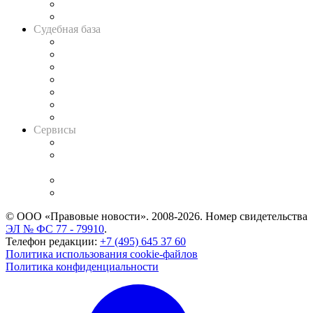
Сговоры на торгах
Авто
Судебная база
Картотека арбитражных дел
Решения арбитражных судов
Календарь рассмотрения арбитражных дел
Досье судей
Информация о судах
RSS лента новостей
Вакансии для юристов
Сервисы
Справочно-правовая система
Casebook: мониторинг дел
и компаний
Caselook: поиск и анализ практики
CASE.ONE: управление юридической службой
© ООО «Правовые новости». 2008-2026.
Номер свидетельства
ЭЛ № ФС 77 - 79910
.
Телефон редакции:
+7 (495) 645 37 60
Политика использования cookie-файлов
Политика конфиденциальности