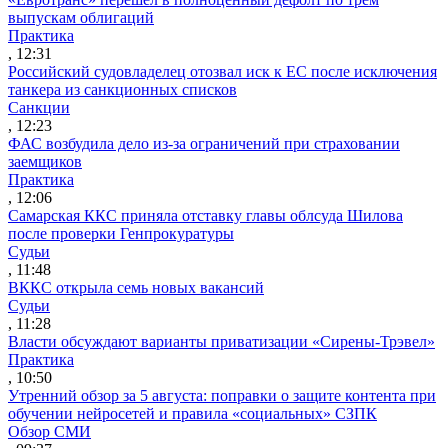
выпускам облигаций
Практика
, 12:31
Российский судовладелец отозвал иск к ЕС после исключения
танкера из санкционных списков
Санкции
, 12:23
ФАС возбудила дело из-за ограничений при страховании
заемщиков
Практика
, 12:06
Самарская ККС приняла отставку главы облсуда Шилова
после проверки Генпрокуратуры
Судьи
, 11:48
ВККС открыла семь новых вакансий
Судьи
, 11:28
Власти обсуждают варианты приватизации «Сирены-Трэвел»
Практика
, 10:50
Утренний обзор за 5 августа: поправки о защите контента при
обучении нейросетей и правила «социальных» СЗПК
Обзор СМИ