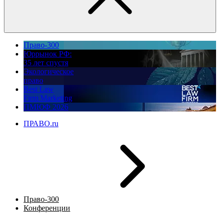
Право-300
Юррынок РФ:
35 лет спустя
Экологическое
право
Best Law
Firm Marketing
ПМЮФ 2026
ПРАВО.ru
Право-300
Конференции