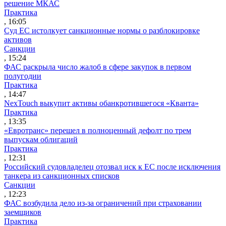
решение МКАС
Практика
, 16:05
Суд ЕС истолкует санкционные нормы о разблокировке
активов
Санкции
, 15:24
ФАС раскрыла число жалоб в сфере закупок в первом
полугодии
Практика
, 14:47
NexTouch выкупит активы обанкротившегося «Кванта»
Практика
, 13:35
«Евротранс» перешел в полноценный дефолт по трем
выпускам облигаций
Практика
, 12:31
Российский судовладелец отозвал иск к ЕС после исключения
танкера из санкционных списков
Санкции
, 12:23
ФАС возбудила дело из-за ограничений при страховании
заемщиков
Практика