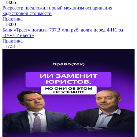
, 18:06
Росреестр предложил новый механизм оспаривания
кадастровой стоимости
Практика
, 18:00
Банк «Траст» погасит 797,3 млн руб. долга перед ФНС за
«Гема-Инвест»
Практика
, 17:51