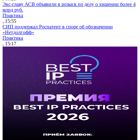
Экс-главу АСВ объявили в розыск по делу о хищении более 4
млрд руб.
Практика
, 15:55
СИП поддержал Роспатент в споре об обозначении
«Нетдолгофф»
Практика
, 15:17