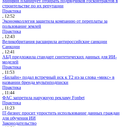
Минфин планирует отбирать подрядчиков госконтрактов в
строительстве по их репутации
Практика
, 12:52
Экономколлегия защитила компанию от переплаты за
пользование землей
Практика
, 12:43
Великобритания расширила антироссийские санкции
Санкции
, 12:41
АБД предложила стандарт синтетических данных для ИИ-
моделей
Практика
, 11:53
«Билайн» подал встречный иск к Т2 из-за слова «микс» в
названии бренда мультиподписки
Практика
, 11:44
ФАС запретила наружную рекламу Fonbet
Практика
, 11:23
IT-бизнес просит упростить использование данных граждан
для обучения ИИ
Законодательство