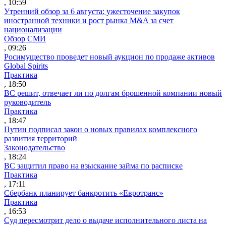
, 10:59
Утренний обзор за 6 августа: ужесточение закупок
иностранной техники и рост рынка M&A за счет
национализации
Обзор СМИ
, 09:26
Росимущество проведет новый аукцион по продаже активов
Global Spirits
Практика
, 18:50
ВС решит, отвечает ли по долгам брошенной компании новый
руководитель
Практика
, 18:47
Путин подписал закон о новых правилах комплексного
развития территорий
Законодательство
, 18:24
ВС защитил право на взыскание займа по расписке
Практика
, 17:11
Сбербанк планирует банкротить «Евротранс»
Практика
, 16:53
Суд пересмотрит дело о выдаче исполнительного листа на