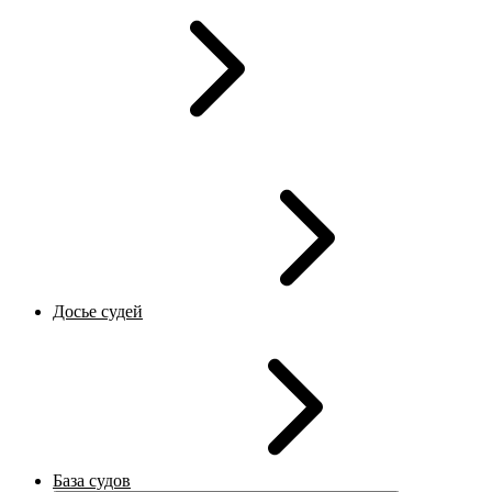
Досье судей
База судов