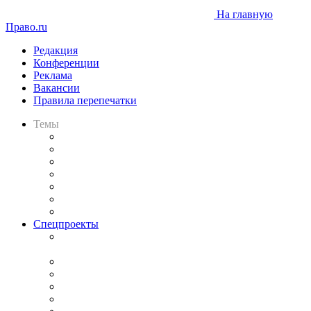
На главную
Право.ru
Редакция
Конференции
Реклама
Вакансии
Правила перепечатки
Темы
Практика
Законодательство
Процесс
Исследования
Рынок юридических услуг
Юридическое сообщество
Важнейшие правовые темы в прессе
Спецпроекты
Подкаст «В здравом уме
и твёрдой памяти»
Legal Design
Банкротная панорама
Советы для литигаторов
Сговоры на торгах