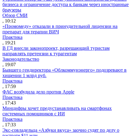
бизнеса и ограничение доступа к банкам через иностранные
браузеры
Обзор СМИ
, 10:12
«Промомеду» отказали в принудительной лицензии на
препарат для терапии ВИЧ
Практика
, 19:21
В ГД внесли законопроект, разрешающий туристам
направлять претензии к турагентам
Законодательство
, 19:07
Бывшего гендиректора «Облкоммунэнерго» подозревают в
хищении 1 млрд руб.
Практика
, 17:59
ФАС возбудила дело против Apple
Практика
, 17:43
Минцифры хочет предустанавливать на смартфонах
системных помощников с ИИ
Практика
, 17:33
Экс-совладельца «Азбуки вкуса» заочно судят по делу о
растрате $11 млн