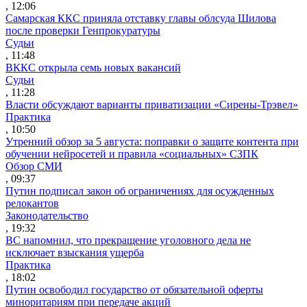
, 12:06
Самарская ККС приняла отставку главы облсуда Шилова
после проверки Генпрокуратуры
Судьи
, 11:48
ВККС открыла семь новых вакансий
Судьи
, 11:28
Власти обсуждают варианты приватизации «Сирены-Трэвел»
Практика
, 10:50
Утренний обзор за 5 августа: поправки о защите контента при
обучении нейросетей и правила «социальных» СЗПК
Обзор СМИ
, 09:37
Путин подписал закон об ограничениях для осужденных
релокантов
Законодательство
, 19:32
ВС напомнил, что прекращение уголовного дела не
исключает взыскания ущерба
Практика
, 18:02
Путин освободил государство от обязательной оферты
миноритариям при передаче акций