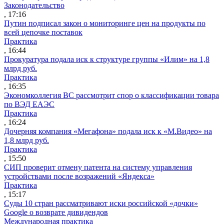
Законодательство
, 17:16
Путин подписал закон о мониторинге цен на продукты по
всей цепочке поставок
Практика
, 16:44
Прокуратура подала иск к структуре группы «Илим» на 1,8
млрд руб.
Практика
, 16:35
Экономколлегия ВС рассмотрит спор о классификации товара
по ВЭД ЕАЭС
Практика
, 16:24
Дочерняя компания «Мегафона» подала иск к «М.Видео» на
1,8 млрд руб.
Практика
, 15:50
СИП проверит отмену патента на систему управления
устройствами после возражений «Яндекса»
Практика
, 15:17
Суды 10 стран рассматривают иски российской «дочки»
Google о возврате дивидендов
Международная практика