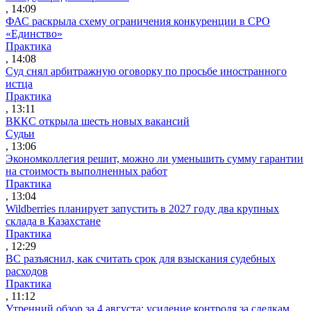
, 14:09
ФАС раскрыла схему ограничения конкуренции в СРО
«Единство»
Практика
, 14:08
Суд снял арбитражную оговорку по просьбе иностранного
истца
Практика
, 13:11
ВККС открыла шесть новых вакансий
Судьи
, 13:06
Экономколлегия решит, можно ли уменьшить сумму гарантии
на стоимость выполненных работ
Практика
, 13:04
Wildberries планирует запустить в 2027 году два крупных
склада в Казахстане
Практика
, 12:29
ВС разъяснил, как считать срок для взыскания судебных
расходов
Практика
, 11:12
Утренний обзор за 4 августа: усиление контроля за сделкам