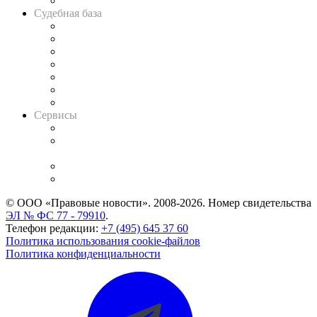
Авто
Судебная база
Картотека арбитражных дел
Решения арбитражных судов
Календарь рассмотрения арбитражных дел
Досье судей
Информация о судах
RSS лента новостей
Вакансии для юристов
Сервисы
Справочно-правовая система
Casebook: мониторинг дел
и компаний
Caselook: поиск и анализ практики
CASE.ONE: управление юридической службой
© ООО «Правовые новости». 2008-2026.
Номер свидетельства
ЭЛ № ФС 77 - 79910
.
Телефон редакции:
+7 (495) 645 37 60
Политика использования cookie-файлов
Политика конфиденциальности