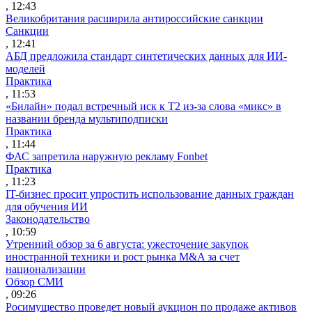
, 12:43
Великобритания расширила антироссийские санкции
Санкции
, 12:41
АБД предложила стандарт синтетических данных для ИИ-
моделей
Практика
, 11:53
«Билайн» подал встречный иск к Т2 из-за слова «микс» в
названии бренда мультиподписки
Практика
, 11:44
ФАС запретила наружную рекламу Fonbet
Практика
, 11:23
IT-бизнес просит упростить использование данных граждан
для обучения ИИ
Законодательство
, 10:59
Утренний обзор за 6 августа: ужесточение закупок
иностранной техники и рост рынка M&A за счет
национализации
Обзор СМИ
, 09:26
Росимущество проведет новый аукцион по продаже активов