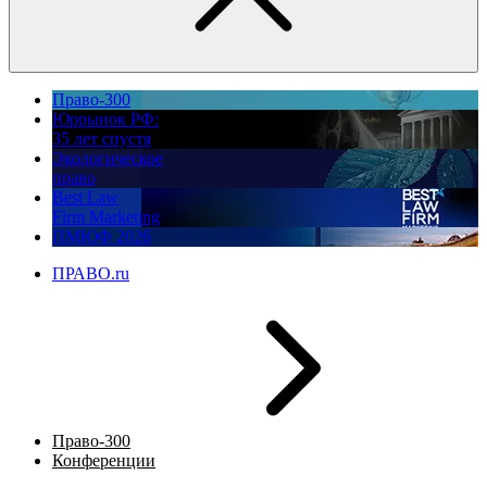
Право-300
Юррынок РФ:
35 лет спустя
Экологическое
право
Best Law
Firm Marketing
ПМЮФ 2026
ПРАВО.ru
Право-300
Конференции