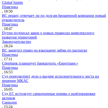
Global Spirits
Практика
, 18:50
ВС решит, отвечает ли по долгам брошенной компании новый
руководитель
Практика
, 18:47
Путин подписал закон о новых правилах комплексного
развития территорий
Законодательство
, 18:24
ВС защитил право на взыскание займа по расписке
Практика
, 17:11
Сбербанк планирует банкротить «Евротранс»
Практика
, 16:53
Суд пересмотрит дело о выдаче исполнительного листа на
решение МКАС
Практика
, 16:05
Суд ЕС истолкует санкционные нормы о разблокировке
активов
Санкции
, 15:24