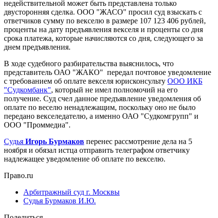
недействительной может быть представлена только
двусторонняя сделка. ООО "ЖАСО" просил суд взыскать с
ответчиков сумму по векселю в размере 107 123 406 рублей,
проценты на дату предъявления векселя и проценты со дня
срока платежа, которые начисляются со дня, следующего за
днем предъявления.
В ходе судебного разбирательства выяснилось, что
представитель ОАО "ЖАКО" передал почтовое уведомление
с требованием об оплате векселя юрисконсульту
ООО ИКБ
"Судкомбанк"
, который не имел полномочий на его
получение. Суд счел данное предъявление уведомления об
оплате по веселю ненадлежащим, поскольку оно не было
передано векселедателю, а именно ОАО "Судкомгрупп" и
ООО "Проммедиа".
Судья
Игорь Бурмаков
перенес рассмотрение дела на 5
ноября и обязал истца отправить телеграфом ответчику
надлежащее уведомление об оплате по векселю.
Право.ru
Арбитражный суд г. Москвы
Судья Бурмаков И.Ю.
Поделиться