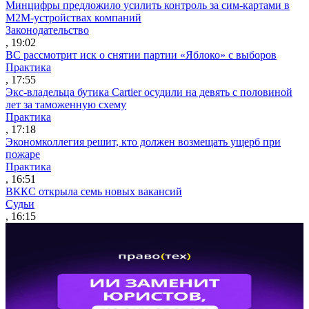
Минцифры предложило усилить контроль за сим-картами в
M2M-устройствах компаний
Законодательство
, 19:02
ВС рассмотрит иск о снятии партии «Яблоко» с выборов
Практика
, 17:55
Экс-владельца бутика Cartier осудили на девять с половиной
лет за таможенную схему
Практика
, 17:18
Экономколлегия решит, кто должен возмещать ущерб при
пожаре
Практика
, 16:51
ВККС открыла семь новых вакансий
Судьи
, 16:15