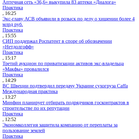
Аптечная сеть «36,6» выкупила 83 аптеки «Диалога»
Практика
, 16:25
Экс-главу АСВ объявили в розыск по делу о хищении более 4
млрд руб.
Практика
, 15:55
СИП поддержал Роспатент в споре об обозначении
«Нетдолгофф»
Практика
, 15:17
Третий аукцион по приватизации активов экс-владельца
«Макфы» провалился
Практика
, 14:29
ВС Швеции подтвердил передачу Украине сухогруза Caffa
Международная практика
, 13:27
Минфин планирует отбирать подрядчиков госконтрактов в
строительстве по их репутации
Практика
, 12:52
Экономколлегия защитила компанию от переплаты за
пользование землей
Практика