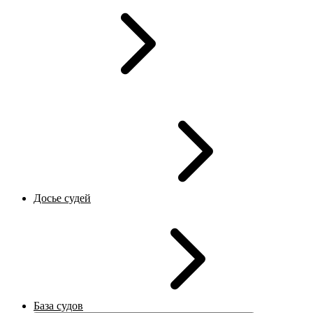
Досье судей
База судов