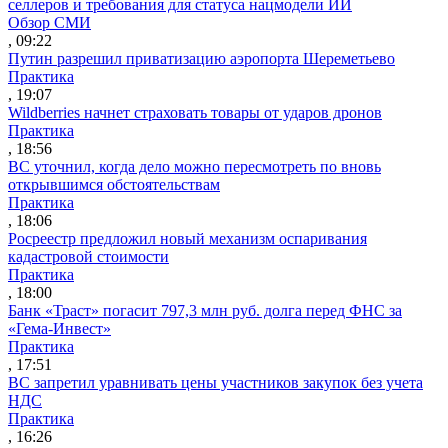
селлеров и требования для статуса нацмодели ИИ
Обзор СМИ
, 09:22
Путин разрешил приватизацию аэропорта Шереметьево
Практика
, 19:07
Wildberries начнет страховать товары от ударов дронов
Практика
, 18:56
ВС уточнил, когда дело можно пересмотреть по вновь
открывшимся обстоятельствам
Практика
, 18:06
Росреестр предложил новый механизм оспаривания
кадастровой стоимости
Практика
, 18:00
Банк «Траст» погасит 797,3 млн руб. долга перед ФНС за
«Гема-Инвест»
Практика
, 17:51
ВС запретил уравнивать цены участников закупок без учета
НДС
Практика
, 16:26