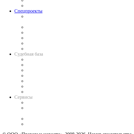
Юридическое сообщество
Важнейшие правовые темы в прессе
Спецпроекты
Подкаст «В здравом уме
и твёрдой памяти»
Legal Design
Банкротная панорама
Советы для литигаторов
Сговоры на торгах
Авто
Судебная база
Картотека арбитражных дел
Решения арбитражных судов
Календарь рассмотрения арбитражных дел
Досье судей
Информация о судах
RSS лента новостей
Вакансии для юристов
Сервисы
Справочно-правовая система
Casebook: мониторинг дел
и компаний
Caselook: поиск и анализ практики
CASE.ONE: управление юридической службой