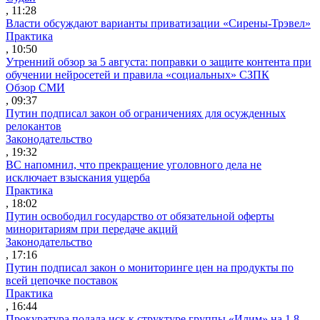
, 11:28
Власти обсуждают варианты приватизации «Сирены-Трэвел»
Практика
, 10:50
Утренний обзор за 5 августа: поправки о защите контента при
обучении нейросетей и правила «социальных» СЗПК
Обзор СМИ
, 09:37
Путин подписал закон об ограничениях для осужденных
релокантов
Законодательство
, 19:32
ВС напомнил, что прекращение уголовного дела не
исключает взыскания ущерба
Практика
, 18:02
Путин освободил государство от обязательной оферты
миноритариям при передаче акций
Законодательство
, 17:16
Путин подписал закон о мониторинге цен на продукты по
всей цепочке поставок
Практика
, 16:44
Прокуратура подала иск к структуре группы «Илим» на 1,8