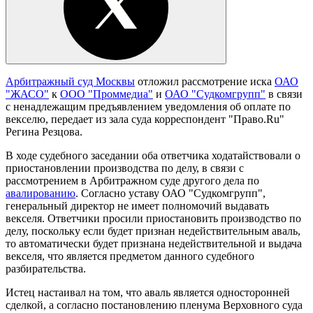
Арбитражный суд Москвы
отложил рассмотрение иска
ОАО
"ЖАСО"
к
ООО "Проммедиа"
и
ОАО "Судкомгрупп"
в связи
с ненадлежащим предъявлением уведомления об оплате по
векселю, передает из зала суда корреспондент "Право.Ru"
Регина Резцова.
В ходе судебного заседании оба ответчика ходатайствовали о
приостановлении производства по делу, в связи с
рассмотрением в Арбитражном суде другого дела по
авалированию
. Согласно уставу ОАО "Судкомгрупп",
генеральный директор не имеет полномочий выдавать
векселя. Ответчики просили приостановить производство по
делу, поскольку если будет признан недействительным аваль,
то автоматически будет признана недействительной и выдача
векселя, что является предметом данного судебного
разбирательства.
Истец настаивал на том, что аваль является односторонней
сделкой, а согласно постановлению пленума Верховного суда