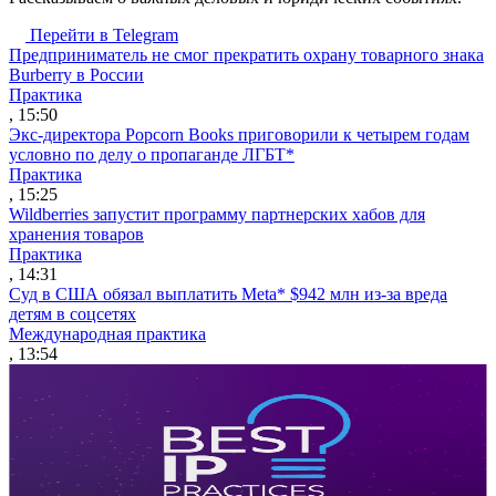
Перейти в Telegram
Предприниматель не смог прекратить охрану товарного знака
Burberry в России
Практика
, 15:50
Экс-директора Popcorn Books приговорили к четырем годам
условно по делу о пропаганде ЛГБТ*
Практика
, 15:25
Wildberries запустит программу партнерских хабов для
хранения товаров
Практика
, 14:31
Суд в США обязал выплатить Meta* $942 млн из-за вреда
детям в соцсетях
Международная практика
, 13:54