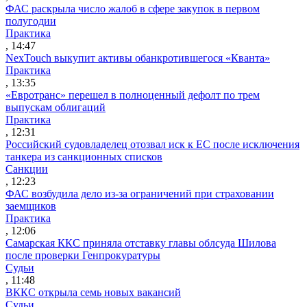
ФАС раскрыла число жалоб в сфере закупок в первом
полугодии
Практика
, 14:47
NexTouch выкупит активы обанкротившегося «Кванта»
Практика
, 13:35
«Евротранс» перешел в полноценный дефолт по трем
выпускам облигаций
Практика
, 12:31
Российский судовладелец отозвал иск к ЕС после исключения
танкера из санкционных списков
Санкции
, 12:23
ФАС возбудила дело из-за ограничений при страховании
заемщиков
Практика
, 12:06
Самарская ККС приняла отставку главы облсуда Шилова
после проверки Генпрокуратуры
Судьи
, 11:48
ВККС открыла семь новых вакансий
Судьи