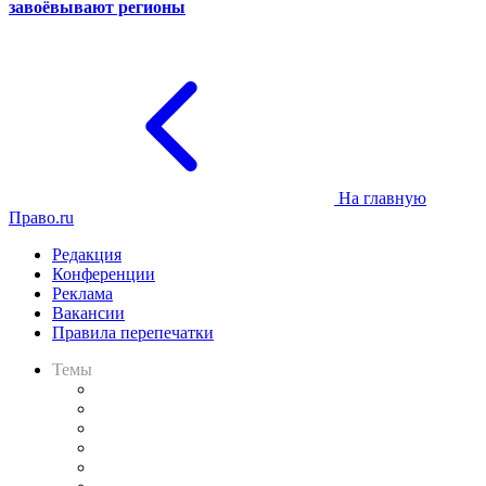
завоёвывают регионы
На главную
Право.ru
Редакция
Конференции
Реклама
Вакансии
Правила перепечатки
Темы
Практика
Законодательство
Процесс
Исследования
Рынок юридических услуг