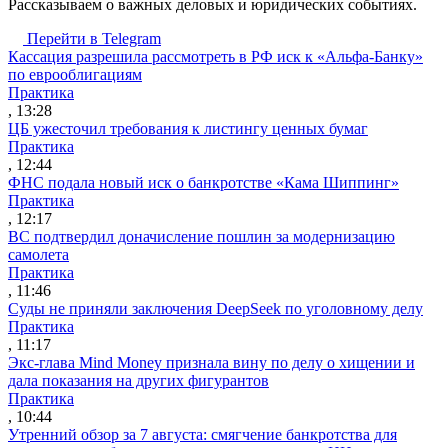
Рассказываем о важных деловых и юридических событиях.
Перейти в Telegram
Кассация разрешила рассмотреть в РФ иск к «Альфа-Банку»
по еврооблигациям
Практика
, 13:28
ЦБ ужесточил требования к листингу ценных бумаг
Практика
, 12:44
ФНС подала новый иск о банкротстве «Кама Шиппинг»
Практика
, 12:17
ВС подтвердил доначисление пошлин за модернизацию
самолета
Практика
, 11:46
Суды не приняли заключения DeepSeek по уголовному делу
Практика
, 11:17
Экс-глава Mind Money признала вину по делу о хищении и
дала показания на других фигурантов
Практика
, 10:44
Утренний обзор за 7 августа: смягчение банкротства для