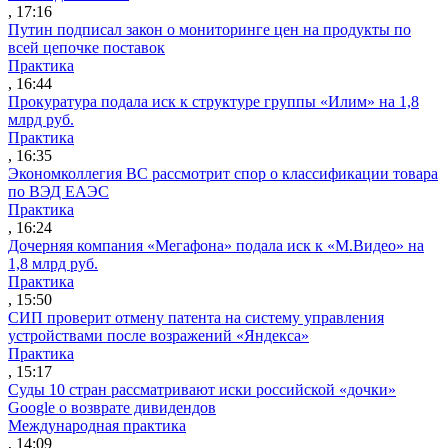
, 17:16
Путин подписал закон о мониторинге цен на продукты по
всей цепочке поставок
Практика
, 16:44
Прокуратура подала иск к структуре группы «Илим» на 1,8
млрд руб.
Практика
, 16:35
Экономколлегия ВС рассмотрит спор о классификации товара
по ВЭД ЕАЭС
Практика
, 16:24
Дочерняя компания «Мегафона» подала иск к «М.Видео» на
1,8 млрд руб.
Практика
, 15:50
СИП проверит отмену патента на систему управления
устройствами после возражений «Яндекса»
Практика
, 15:17
Суды 10 стран рассматривают иски российской «дочки»
Google о возврате дивидендов
Международная практика
, 14:09