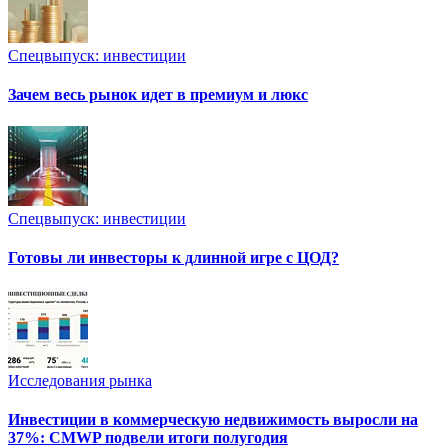
Спецвыпуск: инвестиции
Зачем весь рынок идет в премиум и люкс
Спецвыпуск: инвестиции
Готовы ли инвесторы к длинной игре с ЦОД?
Исследования рынка
Инвестиции в коммерческую недвижимость выросли на
37%: CMWP подвели итоги полугодия