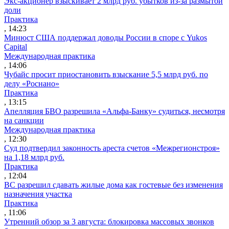
Экс-акционер взыскивает 2 млрд руб. убытков из-за размытой
доли
Практика
, 14:23
Минюст США поддержал доводы России в споре с Yukos
Capital
Международная практика
, 14:06
Чубайс просит приостановить взыскание 5,5 млрд руб. по
делу «Роснано»
Практика
, 13:15
Апелляция БВО разрешила «Альфа-Банку» судиться, несмотря
на санкции
Международная практика
, 12:30
Суд подтвердил законность ареста счетов «Межрегионстроя»
на 1,18 млрд руб.
Практика
, 12:04
ВС разрешил сдавать жилые дома как гостевые без изменения
назначения участка
Практика
, 11:06
Утренний обзор за 3 августа: блокировка массовых звонков