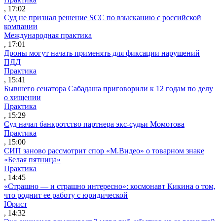
, 17:02
Суд не признал решение SCC по взысканию с российской
компании
Международная практика
, 17:01
Дроны могут начать применять для фиксации нарушений
ПДД
Практика
, 15:41
Бывшего сенатора Сабадаша приговорили к 12 годам по делу
о хищении
Практика
, 15:29
Суд начал банкротство партнера экс-судьи Момотова
Практика
, 15:00
СИП заново рассмотрит спор «М.Видео» о товарном знаке
«Белая пятница»
Практика
, 14:45
«Страшно — и страшно интересно»: космонавт Кикина о том,
что роднит ее работу с юридической
Юрист
, 14:32