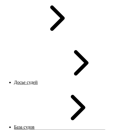
Досье судей
База судов