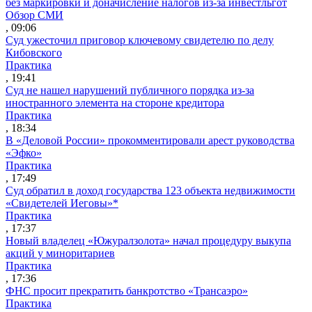
без маркировки и доначисление налогов из-за инвестльгот
Обзор СМИ
, 09:06
Суд ужесточил приговор ключевому свидетелю по делу
Кибовского
Практика
, 19:41
Суд не нашел нарушений публичного порядка из-за
иностранного элемента на стороне кредитора
Практика
, 18:34
В «Деловой России» прокомментировали арест руководства
«Эфко»
Практика
, 17:49
Суд обратил в доход государства 123 объекта недвижимости
«Свидетелей Иеговы»*
Практика
, 17:37
Новый владелец «Южуралзолота» начал процедуру выкупа
акций у миноритариев
Практика
, 17:36
ФНС просит прекратить банкротство «Трансаэро»
Практика