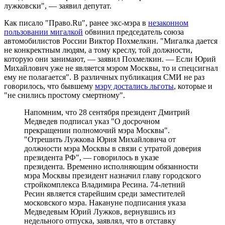
лужковски", — заявил депутат.
Как писало "Право.Ru", ранее экс-мэра в
незаконном
пользовании мигалкой
обвинил председатель союза
автомобилистов России Виктор Похмелкин. "Мигалка дается
не конкректным людям, а тому креслу, той должности,
которую они занимают, — заявил Похмелкин. — Если Юрий
Михайлович уже не является мэром Москвы, то и спецсигнал
ему не полагается". В различных публикация СМИ не раз
говорилось, что бывшему
мэру достались льготы
, которые и
"не снились простому смертному".
Напомним, что 28 сентября президент Дмитрий
Медведев подписал указ "О досрочном
прекращении полномочий мэра Москвы".
"Отрешить Лужкова Юрия Михайловича от
должности мэра Москвы в связи с утратой доверия
президента РФ", — говорилось в указе
президента. Временно исполняющим обязанности
мэра Москвы президент назначил главу городского
стройкомплекса Владимира Ресина. 74-летний
Ресин является старейшим среди заместителей
московского мэра. Накануне подписания указа
Медведевым Юрий Лужков, вернувшись из
недельного отпуска, заявлял, что в отставку