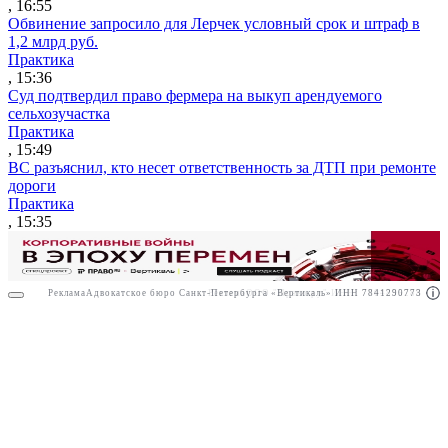
, 16:55
Обвинение запросило для Лерчек условный срок и штраф в
1,2 млрд руб.
Практика
, 15:36
Суд подтвердил право фермера на выкуп арендуемого
сельхозучастка
Практика
, 15:49
ВС разъяснил, кто несет ответственность за ДТП при ремонте
дороги
Практика
, 15:35
Реклама
Адвокатское бюро Санкт-Петербурга «Вертикаль» ИНН 7841290773
Реклама
ООО "Право.ру" ИНН: 7704835288