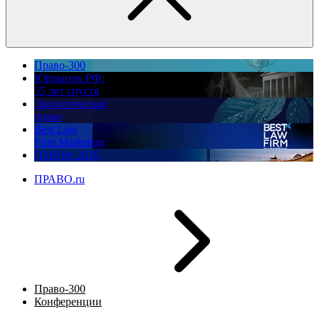
Право-300
Юррынок РФ:
35 лет спустя
Экологическое
право
Best Law
Firm Marketing
ПМЮФ 2026
ПРАВО.ru
Право-300
Конференции