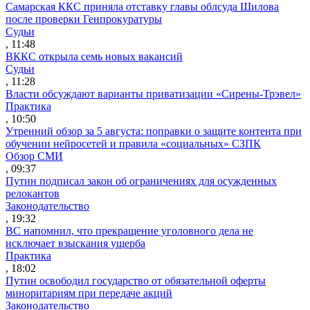
Самарская ККС приняла отставку главы облсуда Шилова
после проверки Генпрокуратуры
Судьи
, 11:48
ВККС открыла семь новых вакансий
Судьи
, 11:28
Власти обсуждают варианты приватизации «Сирены-Трэвел»
Практика
, 10:50
Утренний обзор за 5 августа: поправки о защите контента при
обучении нейросетей и правила «социальных» СЗПК
Обзор СМИ
, 09:37
Путин подписал закон об ограничениях для осужденных
релокантов
Законодательство
, 19:32
ВС напомнил, что прекращение уголовного дела не
исключает взыскания ущерба
Практика
, 18:02
Путин освободил государство от обязательной оферты
миноритариям при передаче акций
Законодательство