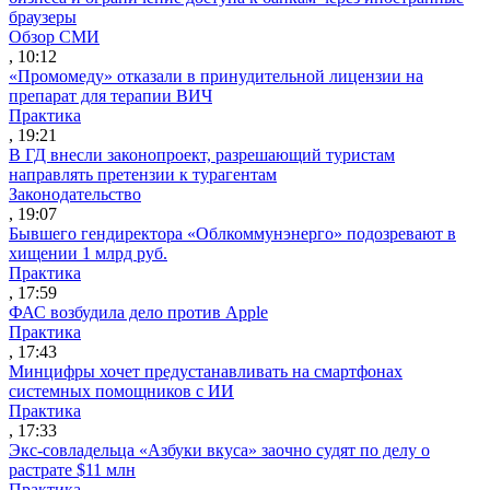
браузеры
Обзор СМИ
, 10:12
«Промомеду» отказали в принудительной лицензии на
препарат для терапии ВИЧ
Практика
, 19:21
В ГД внесли законопроект, разрешающий туристам
направлять претензии к турагентам
Законодательство
, 19:07
Бывшего гендиректора «Облкоммунэнерго» подозревают в
хищении 1 млрд руб.
Практика
, 17:59
ФАС возбудила дело против Apple
Практика
, 17:43
Минцифры хочет предустанавливать на смартфонах
системных помощников с ИИ
Практика
, 17:33
Экс-совладельца «Азбуки вкуса» заочно судят по делу о
растрате $11 млн
Практика