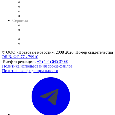
Досье судей
Информация о судах
RSS лента новостей
Вакансии для юристов
Сервисы
Справочно-правовая система
Casebook: мониторинг дел
и компаний
Caselook: поиск и анализ практики
CASE.ONE: управление юридической службой
© ООО «Правовые новости». 2008-2026.
Номер свидетельства
ЭЛ № ФС 77 - 79910
.
Телефон редакции:
+7 (495) 645 37 60
Политика использования cookie-файлов
Политика конфиденциальности