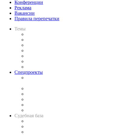
Конференции
Реклама
Вакансии
Правила перепечатки
Темы
Практика
Законодательство
Процесс
Исследования
Рынок юридических услуг
Юридическое сообщество
Важнейшие правовые темы в прессе
Спецпроекты
Подкаст «В здравом уме
и твёрдой памяти»
Legal Design
Банкротная панорама
Советы для литигаторов
Сговоры на торгах
Авто
Судебная база
Картотека арбитражных дел
Решения арбитражных судов
Календарь рассмотрения арбитражных дел