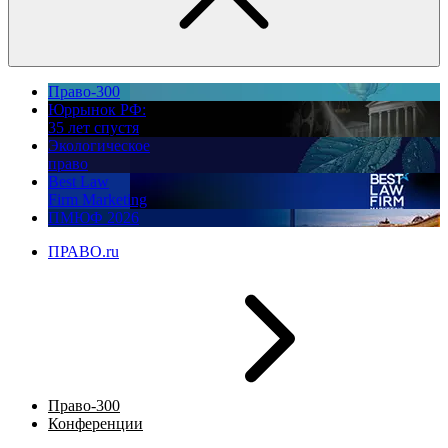
Право-300
Юррынок РФ:
35 лет спустя
Экологическое
право
Best Law
Firm Marketing
ПМЮФ 2026
ПРАВО.ru
Право-300
Конференции