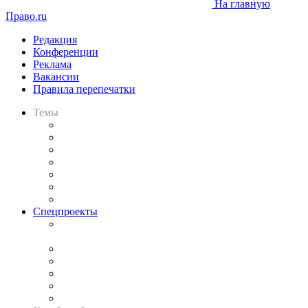
На главную
Право.ru
Редакция
Конференции
Реклама
Вакансии
Правила перепечатки
Темы
Практика
Законодательство
Процесс
Исследования
Рынок юридических услуг
Юридическое сообщество
Важнейшие правовые темы в прессе
Спецпроекты
Подкаст «В здравом уме
и твёрдой памяти»
Legal Design
Банкротная панорама
Советы для литигаторов
Сговоры на торгах
Авто