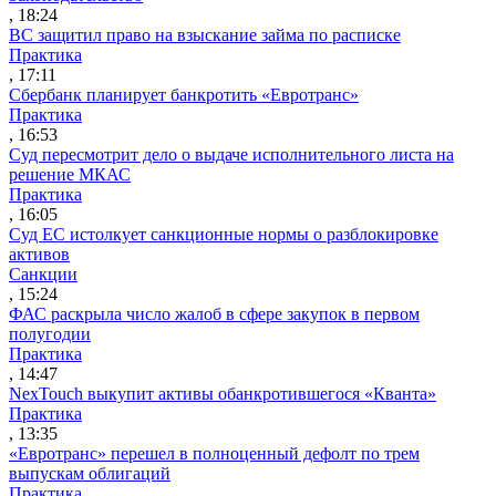
, 18:24
ВС защитил право на взыскание займа по расписке
Практика
, 17:11
Сбербанк планирует банкротить «Евротранс»
Практика
, 16:53
Суд пересмотрит дело о выдаче исполнительного листа на
решение МКАС
Практика
, 16:05
Суд ЕС истолкует санкционные нормы о разблокировке
активов
Санкции
, 15:24
ФАС раскрыла число жалоб в сфере закупок в первом
полугодии
Практика
, 14:47
NexTouch выкупит активы обанкротившегося «Кванта»
Практика
, 13:35
«Евротранс» перешел в полноценный дефолт по трем
выпускам облигаций
Практика