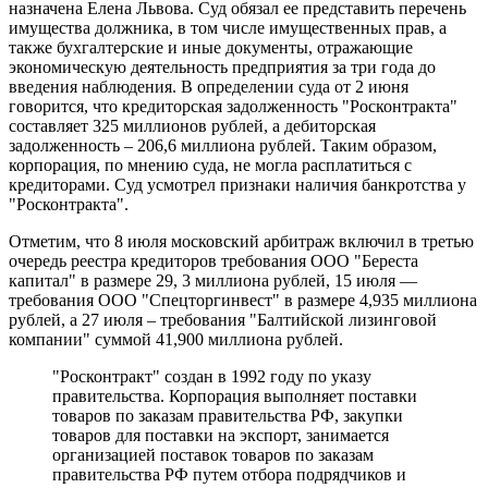
назначена Елена Львова. Суд обязал ее представить перечень
имущества должника, в том числе имущественных прав, а
также бухгалтерские и иные документы, отражающие
экономическую деятельность предприятия за три года до
введения наблюдения. В определении суда от 2 июня
говорится, что кредиторская задолженность "Росконтракта"
составляет 325 миллионов рублей, а дебиторская
задолженность – 206,6 миллиона рублей. Таким образом,
корпорация, по мнению суда, не могла расплатиться с
кредиторами. Суд усмотрел признаки наличия банкротства у
"Росконтракта".
Отметим, что 8 июля московский арбитраж включил в третью
очередь реестра кредиторов требования ООО "Береста
капитал" в размере 29, 3 миллиона рублей, 15 июля —
требования ООО "Спецторгинвест" в размере 4,935 миллиона
рублей, а 27 июля – требования "Балтийской лизинговой
компании" суммой 41,900 миллиона рублей.
"Росконтракт" создан в 1992 году по указу
правительства. Корпорация выполняет поставки
товаров по заказам правительства РФ, закупки
товаров для поставки на экспорт, занимается
организацией поставок товаров по заказам
правительства РФ путем отбора подрядчиков и