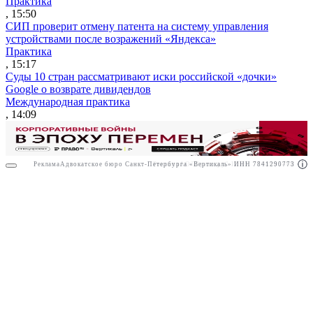
Практика
, 15:50
СИП проверит отмену патента на систему управления
устройствами после возражений «Яндекса»
Практика
, 15:17
Суды 10 стран рассматривают иски российской «дочки»
Google о возврате дивидендов
Международная практика
, 14:09
Реклама
Адвокатское бюро Санкт-Петербурга «Вертикаль» ИНН 7841290773
Реклама
АО"Право.ру" ИНН: 7708095468