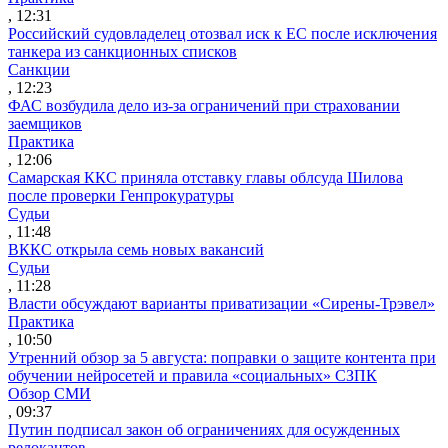
, 12:31
Российский судовладелец отозвал иск к ЕС после исключения
танкера из санкционных списков
Санкции
, 12:23
ФАС возбудила дело из-за ограничений при страховании
заемщиков
Практика
, 12:06
Самарская ККС приняла отставку главы облсуда Шилова
после проверки Генпрокуратуры
Судьи
, 11:48
ВККС открыла семь новых вакансий
Судьи
, 11:28
Власти обсуждают варианты приватизации «Сирены-Трэвел»
Практика
, 10:50
Утренний обзор за 5 августа: поправки о защите контента при
обучении нейросетей и правила «социальных» СЗПК
Обзор СМИ
, 09:37
Путин подписал закон об ограничениях для осужденных
релокантов