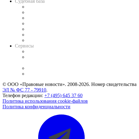
Судебная база
Картотека арбитражных дел
Решения арбитражных судов
Календарь рассмотрения арбитражных дел
Досье судей
Информация о судах
RSS лента новостей
Вакансии для юристов
Сервисы
Справочно-правовая система
Casebook: мониторинг дел
и компаний
Caselook: поиск и анализ практики
CASE.ONE: управление юридической службой
© ООО «Правовые новости». 2008-2026.
Номер свидетельства
ЭЛ № ФС 77 - 79910
.
Телефон редакции:
+7 (495) 645 37 60
Политика использования cookie-файлов
Политика конфиденциальности