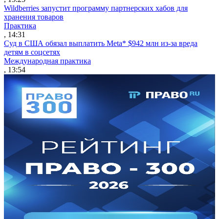
Wildberries запустит программу партнерских хабов для
хранения товаров
Практика
, 14:31
Суд в США обязал выплатить Meta* $942 млн из-за вреда
детям в соцсетях
Международная практика
, 13:54