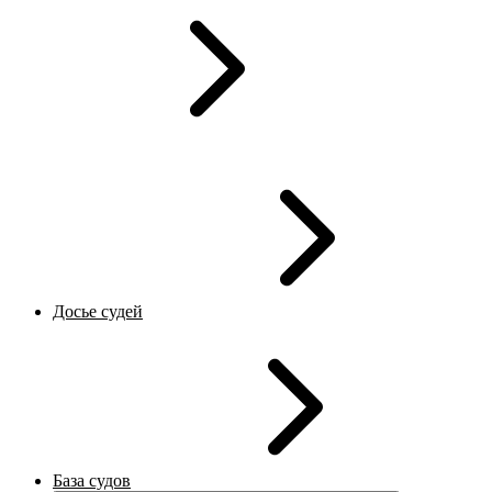
Досье судей
База судов