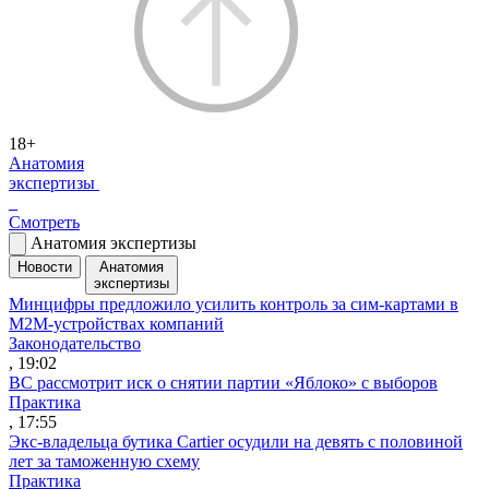
18+
Анатомия
экспертизы
Смотреть
Анатомия экспертизы
Новости
Анатомия
экспертизы
Минцифры предложило усилить контроль за сим-картами в
M2M-устройствах компаний
Законодательство
, 19:02
ВС рассмотрит иск о снятии партии «Яблоко» с выборов
Практика
, 17:55
Экс-владельца бутика Cartier осудили на девять с половиной
лет за таможенную схему
Практика