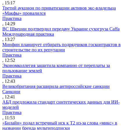
, 15:17
Третий аукцион по приватизации активов экс-владельца
«Макфы» провалился
Практика
, 14:29
ВС Швеции подтвердил передачу Украине сухогруза Caffa
Международная практика
, 13:27
Минфин планирует отбирать подрядчиков госконтрактов в
строительстве по их репутации
Практика
, 12:52
Экономколлегия защитила компанию от переплаты за
пользование землей
Практика
, 12:43
Великобритания расширила антироссийские санкции
Санкции
, 12:41
АБД предложила стандарт синтетических данных для ИИ-
моделей
Практика
, 11:53
«Билайн» подал встречный иск к Т2 из-за слова «микс» в
названии бренда мультиподписки