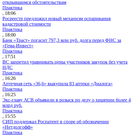
открывшимся обстоятельствам
Практика
, 18:06
Росреестр предложил новый механизм оспаривания
кадастровой стоимости
Практика
, 18:00
Банк «Траст» погасит 797,3 млн руб. долга перед ФНС за
«Гема-Инвест»
Практика
, 17:51
ВС запретил уравнивать цены участников закупок без учета
НДС
Практика
, 16:26
Аптечная сеть «36,6» выкупила 83 аптеки «Диалога»
Практика
, 16:25
Экс-главу АСВ объявили в розыск по делу о хищении более 4
млрд руб.
Практика
, 15:55
СИП поддержал Роспатент в споре об обозначении
«Нетдолгофф»
Практика