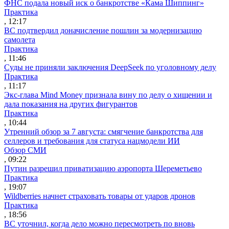
ФНС подала новый иск о банкротстве «Кама Шиппинг»
Практика
, 12:17
ВС подтвердил доначисление пошлин за модернизацию
самолета
Практика
, 11:46
Суды не приняли заключения DeepSeek по уголовному делу
Практика
, 11:17
Экс-глава Mind Money признала вину по делу о хищении и
дала показания на других фигурантов
Практика
, 10:44
Утренний обзор за 7 августа: смягчение банкротства для
селлеров и требования для статуса нацмодели ИИ
Обзор СМИ
, 09:22
Путин разрешил приватизацию аэропорта Шереметьево
Практика
, 19:07
Wildberries начнет страховать товары от ударов дронов
Практика
, 18:56
ВС уточнил, когда дело можно пересмотреть по вновь