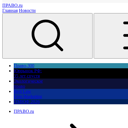
ПРАВО.ru
Главная
Новости
Право-300
Юррынок РФ:
35 лет спустя
Экологическое
право
Best Law
Firm Marketing
ПМЮФ 2026
ПРАВО.ru