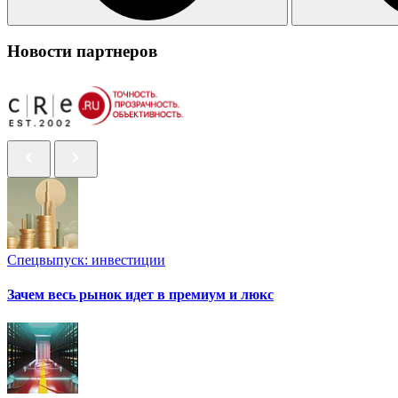
Новости партнеров
Спецвыпуск: инвестиции
Зачем весь рынок идет в премиум и люкс