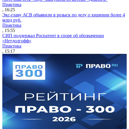
Практика
, 16:25
Экс-главу АСВ объявили в розыск по делу о хищении более 4
млрд руб.
Практика
, 15:55
СИП поддержал Роспатент в споре об обозначении
«Нетдолгофф»
Практика
, 15:17