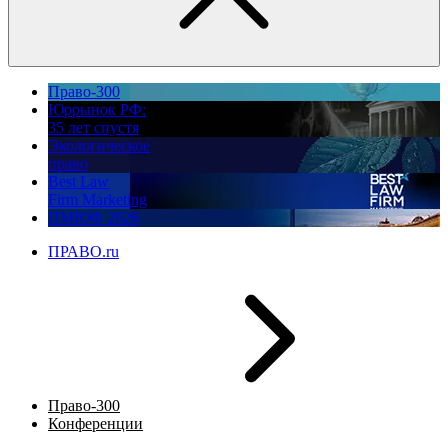
Право-300
Юррынок РФ:
35 лет спустя
Экологическое
право
Best Law
Firm Marketing
ПМЮФ 2026
ПРАВО.ru
Право-300
Конференции