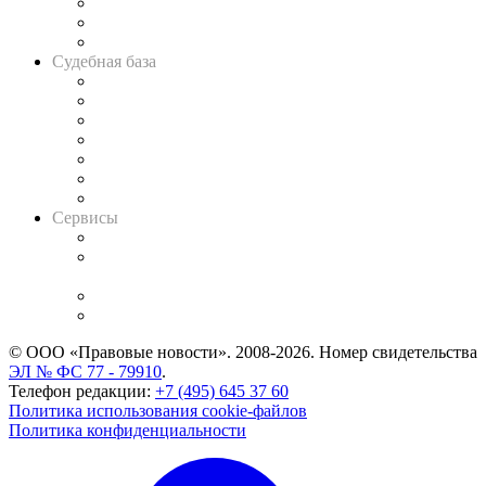
Советы для литигаторов
Сговоры на торгах
Авто
Судебная база
Картотека арбитражных дел
Решения арбитражных судов
Календарь рассмотрения арбитражных дел
Досье судей
Информация о судах
RSS лента новостей
Вакансии для юристов
Сервисы
Справочно-правовая система
Casebook: мониторинг дел
и компаний
Caselook: поиск и анализ практики
CASE.ONE: управление юридической службой
© ООО «Правовые новости». 2008-2026.
Номер свидетельства
ЭЛ № ФС 77 - 79910
.
Телефон редакции:
+7 (495) 645 37 60
Политика использования cookie-файлов
Политика конфиденциальности