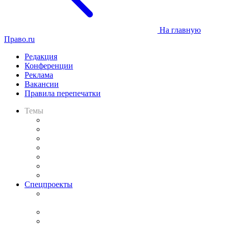
На главную
Право.ru
Редакция
Конференции
Реклама
Вакансии
Правила перепечатки
Темы
Практика
Законодательство
Процесс
Исследования
Рынок юридических услуг
Юридическое сообщество
Важнейшие правовые темы в прессе
Спецпроекты
Подкаст «В здравом уме
и твёрдой памяти»
Legal Design
Банкротная панорама