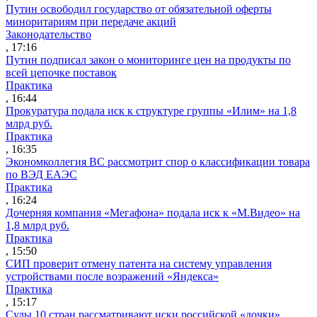
Путин освободил государство от обязательной оферты
миноритариям при передаче акций
Законодательство
, 17:16
Путин подписал закон о мониторинге цен на продукты по
всей цепочке поставок
Практика
, 16:44
Прокуратура подала иск к структуре группы «Илим» на 1,8
млрд руб.
Практика
, 16:35
Экономколлегия ВС рассмотрит спор о классификации товара
по ВЭД ЕАЭС
Практика
, 16:24
Дочерняя компания «Мегафона» подала иск к «М.Видео» на
1,8 млрд руб.
Практика
, 15:50
СИП проверит отмену патента на систему управления
устройствами после возражений «Яндекса»
Практика
, 15:17
Суды 10 стран рассматривают иски российской «дочки»