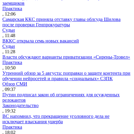
заемщиков
Практика
, 12:06
Самарская ККС приняла отставку главы облсуда Шилова
после проверки Генпрокуратуры
Судьи
, 11:48
ВККС открыла семь новых вакансий
Судьи
, 11:28
Власти обсуждают варианты приватизации «Сирены-Трэвел»
Практика
, 10:50
Утренний обзор за 5 августа: поправки о защите контента при
обучении нейросетей и правила «социальных» СЗПК
Обзор СМИ
, 09:37
Путин подписал закон об ограничениях для осужденных
релокантов
Законодательство
, 19:32
ВС напомнил, что прекращение уголовного дела не
исключает взыскания ущерба
Практика
, 18:02