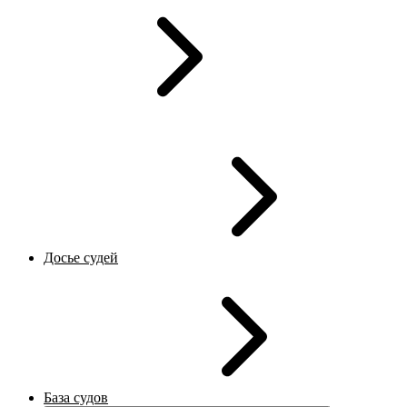
Досье судей
База судов