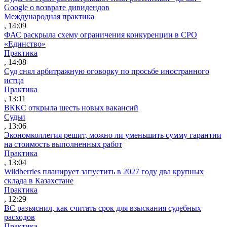
Google о возврате дивидендов
Международная практика
, 14:09
ФАС раскрыла схему ограничения конкуренции в СРО
«Единство»
Практика
, 14:08
Суд снял арбитражную оговорку по просьбе иностранного
истца
Практика
, 13:11
ВККС открыла шесть новых вакансий
Судьи
, 13:06
Экономколлегия решит, можно ли уменьшить сумму гарантии
на стоимость выполненных работ
Практика
, 13:04
Wildberries планирует запустить в 2027 году два крупных
склада в Казахстане
Практика
, 12:29
ВС разъяснил, как считать срок для взыскания судебных
расходов
Практика