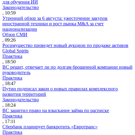
для обучения ИИ
Законодательство
, 10:59
Утренний обзор за 6 августа: ужесточение закупок
иностранной техники и рост рынка M&A за счет
национализации
Обзор СМИ
, 09:26
Росимущество проведет новый аукцион по продаже активов
Global Spirits
Практика
, 18:50
ВС решит, отвечает ли по долгам брошенной компании новый
руководитель
Практика
, 18:47
Путин подписал закон о новых правилах комплексного
развития территорий
Законодательство
, 18:24
ВС защитил право на взыскание займа по расписке
Практика
, 17:11
Сбербанк планирует банкротить «Евротранс»
Практика