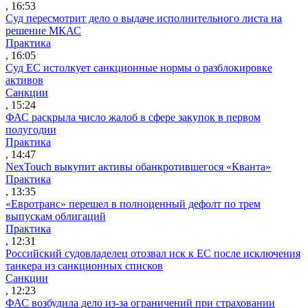
, 16:53
Суд пересмотрит дело о выдаче исполнительного листа на
решение МКАС
Практика
, 16:05
Суд ЕС истолкует санкционные нормы о разблокировке
активов
Санкции
, 15:24
ФАС раскрыла число жалоб в сфере закупок в первом
полугодии
Практика
, 14:47
NexTouch выкупит активы обанкротившегося «Кванта»
Практика
, 13:35
«Евротранс» перешел в полноценный дефолт по трем
выпускам облигаций
Практика
, 12:31
Российский судовладелец отозвал иск к ЕС после исключения
танкера из санкционных списков
Санкции
, 12:23
ФАС возбудила дело из-за ограничений при страховании