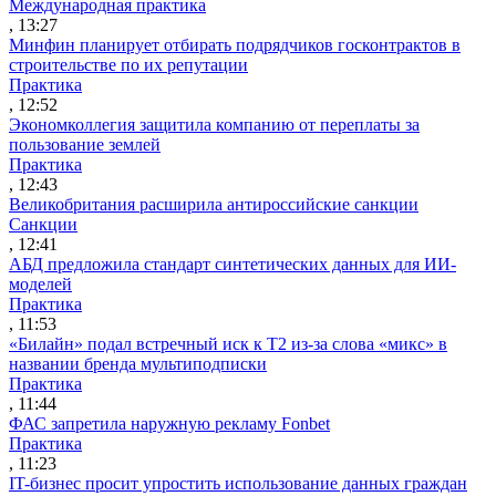
Международная практика
, 13:27
Минфин планирует отбирать подрядчиков госконтрактов в
строительстве по их репутации
Практика
, 12:52
Экономколлегия защитила компанию от переплаты за
пользование землей
Практика
, 12:43
Великобритания расширила антироссийские санкции
Санкции
, 12:41
АБД предложила стандарт синтетических данных для ИИ-
моделей
Практика
, 11:53
«Билайн» подал встречный иск к Т2 из-за слова «микс» в
названии бренда мультиподписки
Практика
, 11:44
ФАС запретила наружную рекламу Fonbet
Практика
, 11:23
IT-бизнес просит упростить использование данных граждан