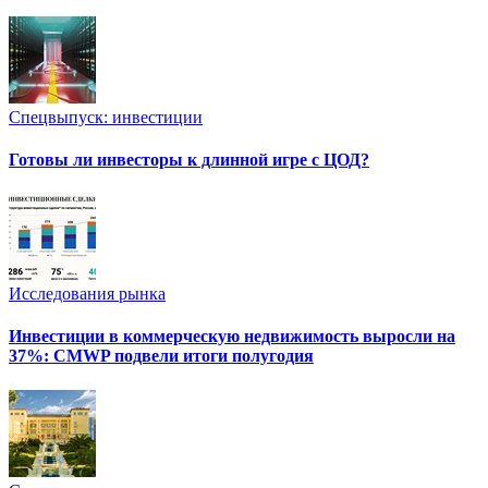
Спецвыпуск: инвестиции
Готовы ли инвесторы к длинной игре с ЦОД?
Исследования рынка
Инвестиции в коммерческую недвижимость выросли на
37%: CMWP подвели итоги полугодия