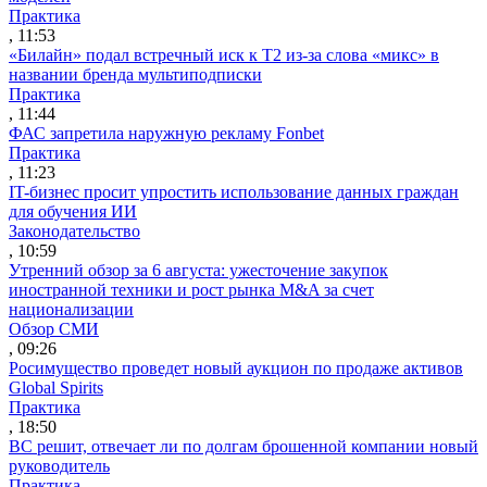
Практика
, 11:53
«Билайн» подал встречный иск к Т2 из-за слова «микс» в
названии бренда мультиподписки
Практика
, 11:44
ФАС запретила наружную рекламу Fonbet
Практика
, 11:23
IT-бизнес просит упростить использование данных граждан
для обучения ИИ
Законодательство
, 10:59
Утренний обзор за 6 августа: ужесточение закупок
иностранной техники и рост рынка M&A за счет
национализации
Обзор СМИ
, 09:26
Росимущество проведет новый аукцион по продаже активов
Global Spirits
Практика
, 18:50
ВС решит, отвечает ли по долгам брошенной компании новый
руководитель
Практика