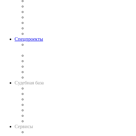
Практика
Законодательство
Процесс
Исследования
Рынок юридических услуг
Юридическое сообщество
Важнейшие правовые темы в прессе
Спецпроекты
Подкаст «В здравом уме
и твёрдой памяти»
Legal Design
Банкротная панорама
Советы для литигаторов
Сговоры на торгах
Авто
Судебная база
Картотека арбитражных дел
Решения арбитражных судов
Календарь рассмотрения арбитражных дел
Досье судей
Информация о судах
RSS лента новостей
Вакансии для юристов
Сервисы
Справочно-правовая система