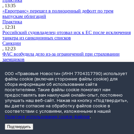
Практика
, 13:35
«Евротранс» перешел в полноценный дефолт по трем
выпускам облигаций
Практика
, 12:31
Российский судовладелец отозвал иск к ЕС после исключения
танкера из санкционных списков
Санкции
, 12:23
ФАС возбудила дело из-за ограничений при страховании
заемщиков
Практика
, 12:06
ООО «Правовые Новости» (ИНН 7704317790) использует
Самарская ККС приняла отставку главы облсуда Шилова
файлы cookie (включая сторонние файлы cookie) для
после проверки Генпрокуратуры
сбора информации об использовании сайта
Судьи
посетителями. Такие файлы cookie помогают нам
, 11:48
предоставлять вам наилучший онлайн-опыт, постоянно
ВККС открыла семь новых вакансий
улучшать наш веб-сайт. Нажав на кнопку «Подтвердить»,
Судьи
вы даете согласие на обработку файлов cookie в
, 11:28
соответствии с условиями, изложенными в нашей
Власти обсуждают варианты приватизации «Сирены-Трэвел»
Политике использования cookie-файлов
.
Практика
, 10:50
Подтвердить
Реклама
АО"Право.ру" ИНН: 7708095468