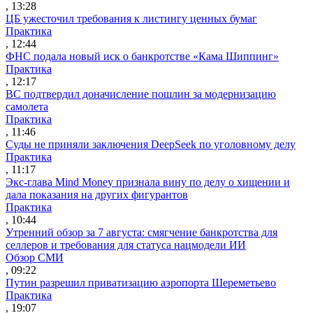
, 13:28
ЦБ ужесточил требования к листингу ценных бумаг
Практика
, 12:44
ФНС подала новый иск о банкротстве «Кама Шиппинг»
Практика
, 12:17
ВС подтвердил доначисление пошлин за модернизацию
самолета
Практика
, 11:46
Суды не приняли заключения DeepSeek по уголовному делу
Практика
, 11:17
Экс-глава Mind Money признала вину по делу о хищении и
дала показания на других фигурантов
Практика
, 10:44
Утренний обзор за 7 августа: смягчение банкротства для
селлеров и требования для статуса нацмодели ИИ
Обзор СМИ
, 09:22
Путин разрешил приватизацию аэропорта Шереметьево
Практика
, 19:07