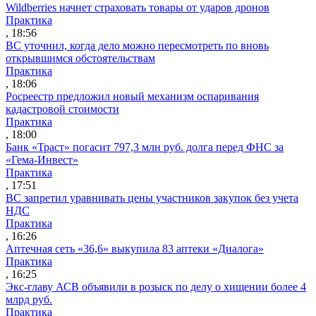
Wildberries начнет страховать товары от ударов дронов
Практика
, 18:56
ВС уточнил, когда дело можно пересмотреть по вновь
открывшимся обстоятельствам
Практика
, 18:06
Росреестр предложил новый механизм оспаривания
кадастровой стоимости
Практика
, 18:00
Банк «Траст» погасит 797,3 млн руб. долга перед ФНС за
«Гема-Инвест»
Практика
, 17:51
ВС запретил уравнивать цены участников закупок без учета
НДС
Практика
, 16:26
Аптечная сеть «36,6» выкупила 83 аптеки «Диалога»
Практика
, 16:25
Экс-главу АСВ объявили в розыск по делу о хищении более 4
млрд руб.
Практика