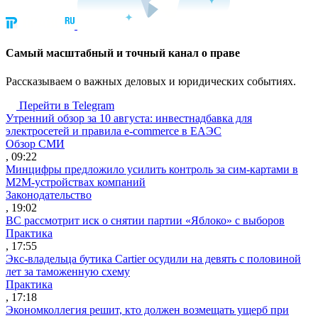
Cамый масштабный и точный канал о праве
Рассказываем о важных деловых и юридических событиях.
Перейти в Telegram
Утренний обзор за 10 августа: инвестнадбавка для
электросетей и правила e-commerce в ЕАЭС
Обзор СМИ
, 09:22
Минцифры предложило усилить контроль за сим-картами в
M2M-устройствах компаний
Законодательство
, 19:02
ВС рассмотрит иск о снятии партии «Яблоко» с выборов
Практика
, 17:55
Экс-владельца бутика Cartier осудили на девять с половиной
лет за таможенную схему
Практика
, 17:18
Экономколлегия решит, кто должен возмещать ущерб при