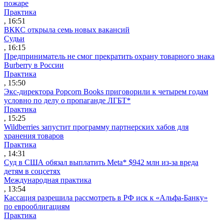
пожаре
Практика
, 16:51
ВККС открыла семь новых вакансий
Судьи
, 16:15
Предприниматель не смог прекратить охрану товарного знака
Burberry в России
Практика
, 15:50
Экс-директора Popcorn Books приговорили к четырем годам
условно по делу о пропаганде ЛГБТ*
Практика
, 15:25
Wildberries запустит программу партнерских хабов для
хранения товаров
Практика
, 14:31
Суд в США обязал выплатить Meta* $942 млн из-за вреда
детям в соцсетях
Международная практика
, 13:54
Кассация разрешила рассмотреть в РФ иск к «Альфа-Банку»
по еврооблигациям
Практика