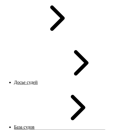
Досье судей
База судов