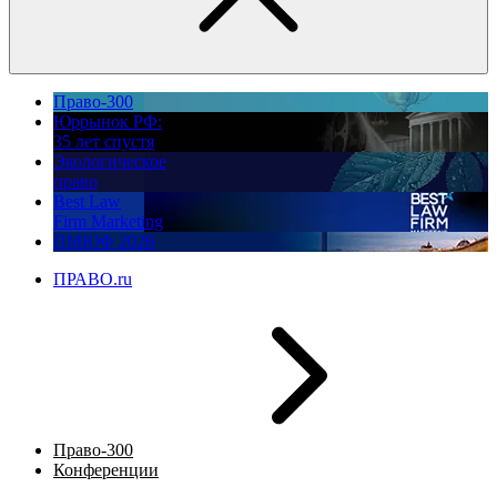
Право-300
Юррынок РФ:
35 лет спустя
Экологическое
право
Best Law
Firm Marketing
ПМЮФ 2026
ПРАВО.ru
Право-300
Конференции