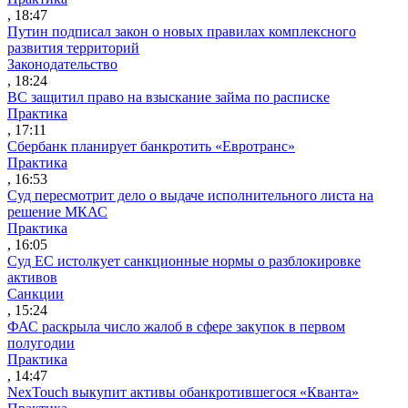
, 18:47
Путин подписал закон о новых правилах комплексного
развития территорий
Законодательство
, 18:24
ВС защитил право на взыскание займа по расписке
Практика
, 17:11
Сбербанк планирует банкротить «Евротранс»
Практика
, 16:53
Суд пересмотрит дело о выдаче исполнительного листа на
решение МКАС
Практика
, 16:05
Суд ЕС истолкует санкционные нормы о разблокировке
активов
Санкции
, 15:24
ФАС раскрыла число жалоб в сфере закупок в первом
полугодии
Практика
, 14:47
NexTouch выкупит активы обанкротившегося «Кванта»