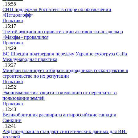
, 15:55
СИП поддержал Роспатент в споре об обозначении
«Нетдолгофф»
Практика
, 15:17
Третий аукцион по приватизации активов экс-владельца
«Макфы» провалился
Практика
, 14:29
ВС Швеции подтвердил передачу Украине сухогруза Caffa
Международная практика
, 13:27
Минфин планирует отбирать подрядчиков госконтрактов в
строительстве по их репутации
Практика
, 12:52
Экономколлегия защитила компанию от переплаты за
пользование землей
Практика
, 12:43
Великобритания расширила антироссийские санкции
Санкции
, 12:41
АБД предложила стандарт синтетических данных для ИИ-
моделей