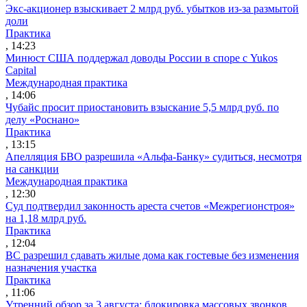
Экс-акционер взыскивает 2 млрд руб. убытков из-за размытой
доли
Практика
, 14:23
Минюст США поддержал доводы России в споре с Yukos
Capital
Международная практика
, 14:06
Чубайс просит приостановить взыскание 5,5 млрд руб. по
делу «Роснано»
Практика
, 13:15
Апелляция БВО разрешила «Альфа-Банку» судиться, несмотря
на санкции
Международная практика
, 12:30
Суд подтвердил законность ареста счетов «Межрегионстроя»
на 1,18 млрд руб.
Практика
, 12:04
ВС разрешил сдавать жилые дома как гостевые без изменения
назначения участка
Практика
, 11:06
Утренний обзор за 3 августа: блокировка массовых звонков