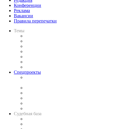
Редакция
Конференции
Реклама
Вакансии
Правила перепечатки
Темы
Практика
Законодательство
Процесс
Исследования
Рынок юридических услуг
Юридическое сообщество
Важнейшие правовые темы в прессе
Спецпроекты
Подкаст «В здравом уме
и твёрдой памяти»
Legal Design
Банкротная панорама
Советы для литигаторов
Сговоры на торгах
Авто
Судебная база
Картотека арбитражных дел
Решения арбитражных судов