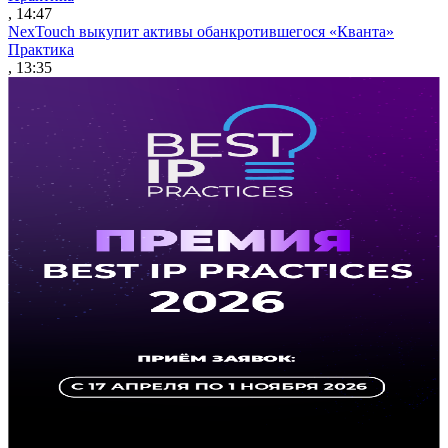
, 14:47
NexTouch выкупит активы обанкротившегося «Кванта»
Практика
, 13:35