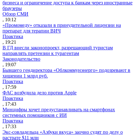
бизнеса и ограничение доступа к банкам через иностранные
браузеры
Обзор СМИ
, 10:12
«Промомеду» отказали в принудительной лицензии на
препарат для терапии ВИЧ
Практика
, 19:21
В ГД внесли законопроект, разрешающий туристам
направлять претензии к турагентам
Законодательство
, 19:07
Бывшего гендиректора «Облкоммунэнерго» подозревают в
хищении 1 млрд руб.
Практика
, 17:59
ФАС возбудила дело против Apple
Практика
, 17:43
Минцифры хочет предустанавливать на смартфонах
системных помощников с ИИ
Практика
, 17:33
Экс-совладельца «Азбуки вкуса» заочно судят по делу о
растрате $11 млн