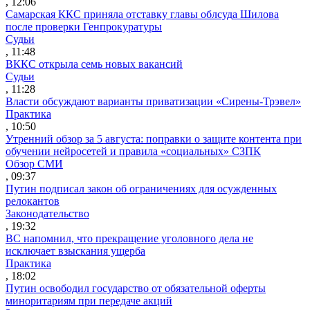
, 12:06
Самарская ККС приняла отставку главы облсуда Шилова
после проверки Генпрокуратуры
Судьи
, 11:48
ВККС открыла семь новых вакансий
Судьи
, 11:28
Власти обсуждают варианты приватизации «Сирены-Трэвел»
Практика
, 10:50
Утренний обзор за 5 августа: поправки о защите контента при
обучении нейросетей и правила «социальных» СЗПК
Обзор СМИ
, 09:37
Путин подписал закон об ограничениях для осужденных
релокантов
Законодательство
, 19:32
ВС напомнил, что прекращение уголовного дела не
исключает взыскания ущерба
Практика
, 18:02
Путин освободил государство от обязательной оферты
миноритариям при передаче акций