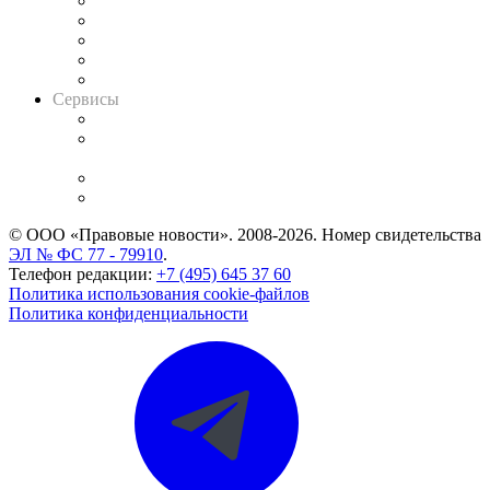
Календарь рассмотрения арбитражных дел
Досье судей
Информация о судах
RSS лента новостей
Вакансии для юристов
Сервисы
Справочно-правовая система
Casebook: мониторинг дел
и компаний
Caselook: поиск и анализ практики
CASE.ONE: управление юридической службой
© ООО «Правовые новости». 2008-2026.
Номер свидетельства
ЭЛ № ФС 77 - 79910
.
Телефон редакции:
+7 (495) 645 37 60
Политика использования cookie-файлов
Политика конфиденциальности