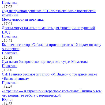
Практика
, 17:02
Суд не признал решение SCC по взысканию с российской
компании
Международная практика
, 17:01
Дроны могут начать применять для фиксации нарушений
ПДД
Практика
, 15:41
Бывшего сенатора Сабадаша приговорили к 12 годам по делу
о хищении
Практика
, 15:29
Суд начал банкротство партнера экс-судьи Момотова
Практика
, 15:00
СИП заново рассмотрит спор «М.Видео» о товарном знаке
«Белая пятница»
Практика
, 14:45
«Страшно — и страшно интересно»: космонавт Кикина о том,
что роднит ее работу с юридической
Юрист
, 14:32