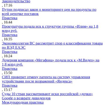
Законодательство
, 17:16
Путин подписал закон о мониторинге цен на продукты по
всей цепочке поставок
Практика
, 16:44
Прокуратура подала иск к структуре группы «Илим» на 1,8
млрд руб.
Практика
, 16:35
Экономколлегия ВС рассмотрит спор о классификации товара
по ВЭД ЕАЭС
Практика
, 16:24
Дочерняя компания «Мегафона» подала иск к «М.Видео» на
1,8 млрд руб.
Практика
, 15:50
СИП проверит отмену патента на систему управления
устройствами после возражений «Яндекса»
Практика
, 15:17
Суды 10 стран рассматривают иски российской «дочки»
Google о возврате дивидендов
Международная практика