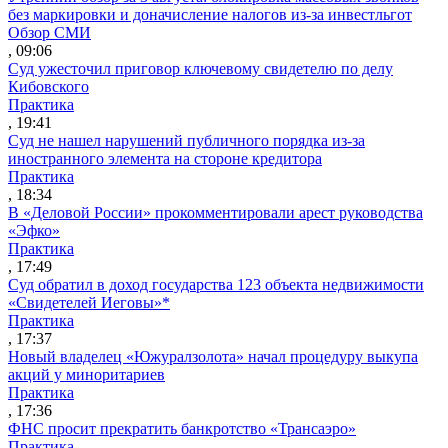
без маркировки и доначисление налогов из-за инвестльгот
Обзор СМИ
, 09:06
Суд ужесточил приговор ключевому свидетелю по делу
Кибовского
Практика
, 19:41
Суд не нашел нарушений публичного порядка из-за
иностранного элемента на стороне кредитора
Практика
, 18:34
В «Деловой России» прокомментировали арест руководства
«Эфко»
Практика
, 17:49
Суд обратил в доход государства 123 объекта недвижимости
«Свидетелей Иеговы»*
Практика
, 17:37
Новый владелец «Южуралзолота» начал процедуру выкупа
акций у миноритариев
Практика
, 17:36
ФНС просит прекратить банкротство «Трансаэро»
Практика