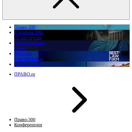
Право-300
Юррынок РФ:
35 лет спустя
Экологическое
право
Best Law
Firm Marketing
ПМЮФ 2026
ПРАВО.ru
Право-300
Конференции