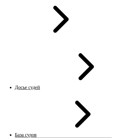
Досье судей
База судов