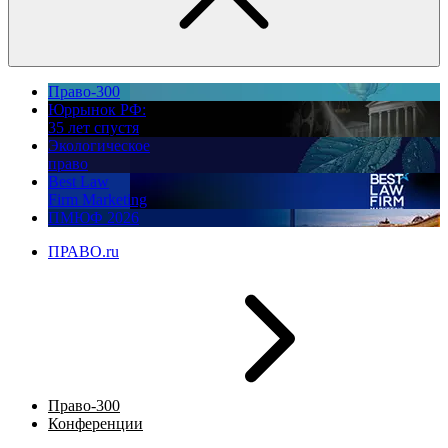
Право-300
Юррынок РФ:
35 лет спустя
Экологическое
право
Best Law
Firm Marketing
ПМЮФ 2026
ПРАВО.ru
Право-300
Конференции