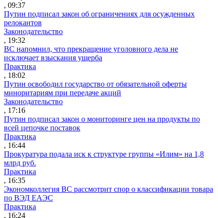
, 09:37
Путин подписал закон об ограничениях для осужденных
релокантов
Законодательство
, 19:32
ВС напомнил, что прекращение уголовного дела не
исключает взыскания ущерба
Практика
, 18:02
Путин освободил государство от обязательной оферты
миноритариям при передаче акций
Законодательство
, 17:16
Путин подписал закон о мониторинге цен на продукты по
всей цепочке поставок
Практика
, 16:44
Прокуратура подала иск к структуре группы «Илим» на 1,8
млрд руб.
Практика
, 16:35
Экономколлегия ВС рассмотрит спор о классификации товара
по ВЭД ЕАЭС
Практика
, 16:24