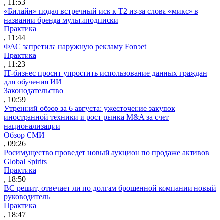
, 11:53
«Билайн» подал встречный иск к Т2 из-за слова «микс» в
названии бренда мультиподписки
Практика
, 11:44
ФАС запретила наружную рекламу Fonbet
Практика
, 11:23
IT-бизнес просит упростить использование данных граждан
для обучения ИИ
Законодательство
, 10:59
Утренний обзор за 6 августа: ужесточение закупок
иностранной техники и рост рынка M&A за счет
национализации
Обзор СМИ
, 09:26
Росимущество проведет новый аукцион по продаже активов
Global Spirits
Практика
, 18:50
ВС решит, отвечает ли по долгам брошенной компании новый
руководитель
Практика
, 18:47