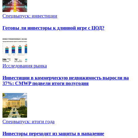
Спецвыпуск: инвестиции
Готовы ли инвесторы к длинной игре с ЦОД?
Исследования рынка
Инвестиции в коммерческую недвижимость выросли на
37%: CMWP подвели итоги полугодия
Спецвыпуск: итоги года
Инвесторы переходят из защиты в нападение