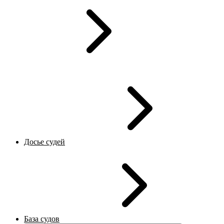
Досье судей
База судов