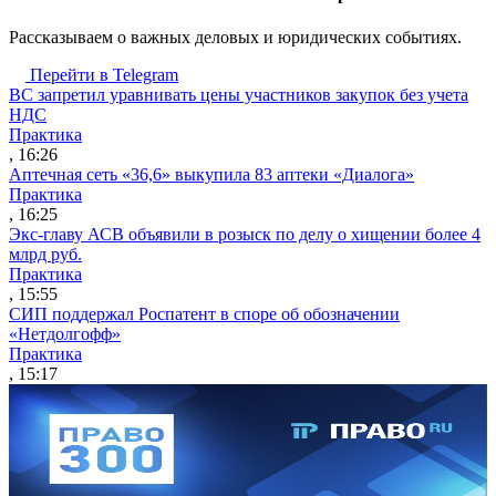
Рассказываем о важных деловых и юридических событиях.
Перейти в Telegram
ВС запретил уравнивать цены участников закупок без учета
НДС
Практика
, 16:26
Аптечная сеть «36,6» выкупила 83 аптеки «Диалога»
Практика
, 16:25
Экс-главу АСВ объявили в розыск по делу о хищении более 4
млрд руб.
Практика
, 15:55
СИП поддержал Роспатент в споре об обозначении
«Нетдолгофф»
Практика
, 15:17