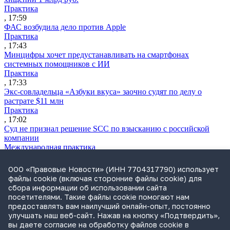
Практика
, 17:59
ФАС возбудила дело против Apple
Практика
, 17:43
Минцифры хочет предустанавливать на смартфонах
системных помощников с ИИ
Практика
, 17:33
Экс-совладельца «Азбуки вкуса» заочно судят по делу о
растрате $11 млн
Практика
, 17:02
Суд не признал решение SCC по взысканию с российской
компании
Международная практика
, 17:01
Дроны могут начать применять для фиксации нарушений
ООО «Правовые Новости» (ИНН 7704317790) использует
ПДД
файлы cookie (включая сторонние файлы cookie) для
Практика
сбора информации об использовании сайта
, 15:41
посетителями. Такие файлы cookie помогают нам
Бывшего сенатора Сабадаша приговорили к 12 годам по делу
предоставлять вам наилучший онлайн-опыт, постоянно
о хищении
улучшать наш веб-сайт. Нажав на кнопку «Подтвердить»,
Практика
вы даете согласие на обработку файлов cookie в