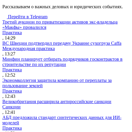
Рассказываем о важных деловых и юридических событиях.
Перейти в Telegram
Третий аукцион по приватизации активов экс-владельца
«Макфы» провалился
Практика
, 14:29
ВС Швеции подтвердил передачу Украине сухогруза Caffa
Международная практика
, 13:27
Минфин планирует отбирать подрядчиков госконтрактов в
строительстве по их репутации
Практика
, 12:52
Экономколлегия защитила компанию от переплаты за
пользование землей
Практика
, 12:43
Великобритания расширила антироссийские санкции
Санкции
, 12:41
АБД предложила стандарт синтетических данных для ИИ-
моделей
Практика