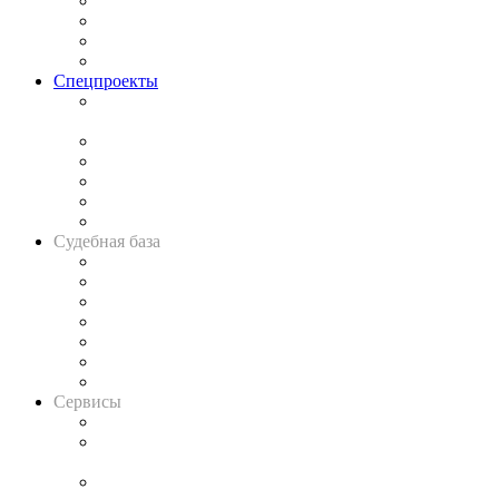
Исследования
Рынок юридических услуг
Юридическое сообщество
Важнейшие правовые темы в прессе
Спецпроекты
Подкаст «В здравом уме
и твёрдой памяти»
Legal Design
Банкротная панорама
Советы для литигаторов
Сговоры на торгах
Авто
Судебная база
Картотека арбитражных дел
Решения арбитражных судов
Календарь рассмотрения арбитражных дел
Досье судей
Информация о судах
RSS лента новостей
Вакансии для юристов
Сервисы
Справочно-правовая система
Casebook: мониторинг дел
и компаний
Caselook: поиск и анализ практики