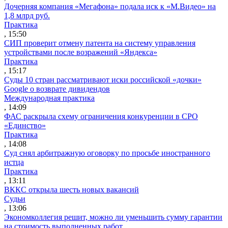
Дочерняя компания «Мегафона» подала иск к «М.Видео» на
1,8 млрд руб.
Практика
, 15:50
СИП проверит отмену патента на систему управления
устройствами после возражений «Яндекса»
Практика
, 15:17
Суды 10 стран рассматривают иски российской «дочки»
Google о возврате дивидендов
Международная практика
, 14:09
ФАС раскрыла схему ограничения конкуренции в СРО
«Единство»
Практика
, 14:08
Суд снял арбитражную оговорку по просьбе иностранного
истца
Практика
, 13:11
ВККС открыла шесть новых вакансий
Судьи
, 13:06
Экономколлегия решит, можно ли уменьшить сумму гарантии
на стоимость выполненных работ