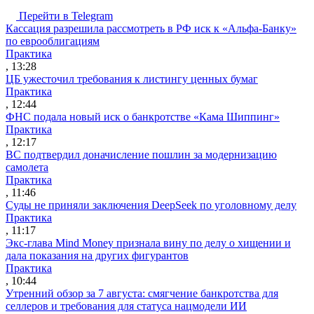
Перейти в Telegram
Кассация разрешила рассмотреть в РФ иск к «Альфа-Банку»
по еврооблигациям
Практика
, 13:28
ЦБ ужесточил требования к листингу ценных бумаг
Практика
, 12:44
ФНС подала новый иск о банкротстве «Кама Шиппинг»
Практика
, 12:17
ВС подтвердил доначисление пошлин за модернизацию
самолета
Практика
, 11:46
Суды не приняли заключения DeepSeek по уголовному делу
Практика
, 11:17
Экс-глава Mind Money признала вину по делу о хищении и
дала показания на других фигурантов
Практика
, 10:44
Утренний обзор за 7 августа: смягчение банкротства для
селлеров и требования для статуса нацмодели ИИ