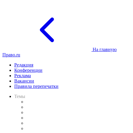
На главную
Право.ru
Редакция
Конференции
Реклама
Вакансии
Правила перепечатки
Темы
Практика
Законодательство
Процесс
Исследования
Рынок юридических услуг
Юридическое сообщество