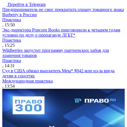
Перейти в Telegram
Предприниматель не смог прекратить охрану товарного знака
Burberry в России
Практика
, 15:50
Экс-директора Popcorn Books приговорили к четырем годам
условно по делу о пропаганде ЛГБТ*
Практика
, 15:25
Wildberries запустит программу партнерских хабов для
хранения товаров
Практика
, 14:31
Суд в США обязал выплатить Meta* $942 млн из-за вреда
детям в соцсетях
Международная практика
, 13:54