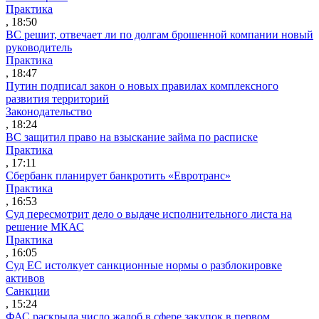
Практика
, 18:50
ВС решит, отвечает ли по долгам брошенной компании новый
руководитель
Практика
, 18:47
Путин подписал закон о новых правилах комплексного
развития территорий
Законодательство
, 18:24
ВС защитил право на взыскание займа по расписке
Практика
, 17:11
Сбербанк планирует банкротить «Евротранс»
Практика
, 16:53
Суд пересмотрит дело о выдаче исполнительного листа на
решение МКАС
Практика
, 16:05
Суд ЕС истолкует санкционные нормы о разблокировке
активов
Санкции
, 15:24
ФАС раскрыла число жалоб в сфере закупок в первом