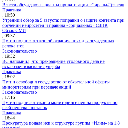
Власти обсуждают варианты приватизации «Сирены-Трэвел»
Практика
, 10:50
Утренний обзор за 5 августа: поправки о защите контента при
обучении нейросетей и правила «социальных» СЗПК
Обзор СМИ
, 09:37
Путин подписал закон об ограничениях для осужденных
релокантов
Законодательство
, 19:32
ВС напомнил, что прекращение уголовного дела не
исключает взыскания ущерба
Практика
, 18:02
Путин освободил государство от обязательной оферты
миноритариям при передаче акций
Законодательство
, 17:16
Путин подписал закон о мониторинге цен на продукты по
всей цепочке поставок
Практика
, 16:44
Прокуратура подала иск к структуре группы «Илим» на 1,8