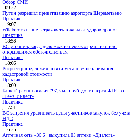
Обзор СМИ
, 09:22
Путин разрешил приватизацию аэропорта Шереметьево
Практика
, 19:07
Wildberries начнет страховать товары от ударов дронов
Практика
, 18:56
ВС уточнил, когда дело можно пересмотреть по вновь
открывшимся обстоятельствам
Практика
, 18:06
Росреестр предложил новый механизм оспаривания
кадастровой стоимости
Практика
, 18:00
Банк «Траст» погасит 797,3 млн руб. долга перед ФНС за
«Гема-Инвест»
Практика
, 17:51
ВС запретил уравнивать цены участников закупок без учета
НДС
Практика
, 16:26
Аптечная сеть «36,6» выкупила 83 аптеки «Диалога»