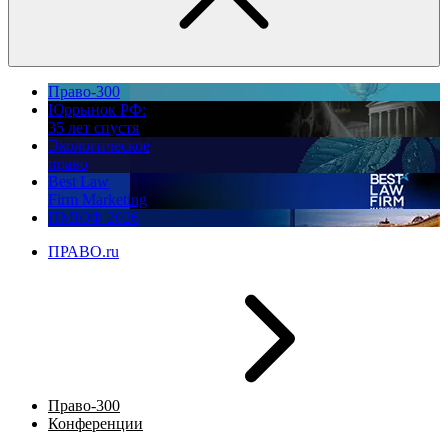
Право-300
Юррынок РФ:
35 лет спустя
Экологическое
право
Best Law
Firm Marketing
ПМЮФ 2026
ПРАВО.ru
Право-300
Конференции