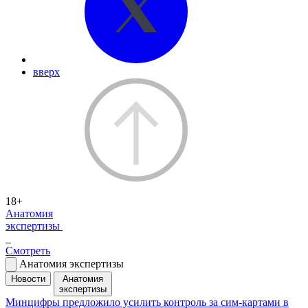
вверх
18+
Анатомия
экспертизы
Смотреть
Анатомия экспертизы
Новости
Анатомия
экспертизы
Минцифры предложило усилить контроль за сим-картами в