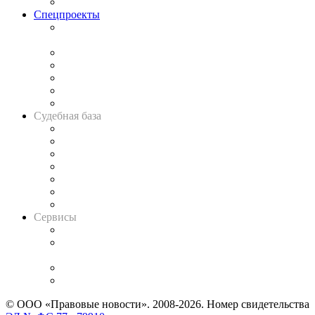
Важнейшие правовые темы в прессе
Спецпроекты
Подкаст «В здравом уме
и твёрдой памяти»
Legal Design
Банкротная панорама
Советы для литигаторов
Сговоры на торгах
Авто
Судебная база
Картотека арбитражных дел
Решения арбитражных судов
Календарь рассмотрения арбитражных дел
Досье судей
Информация о судах
RSS лента новостей
Вакансии для юристов
Сервисы
Справочно-правовая система
Casebook: мониторинг дел
и компаний
Caselook: поиск и анализ практики
CASE.ONE: управление юридической службой
© ООО «Правовые новости». 2008-2026.
Номер свидетельства