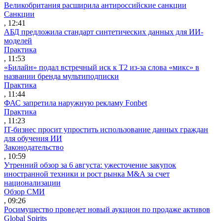
Великобритания расширила антироссийские санкции
Санкции
, 12:41
АБД предложила стандарт синтетических данных для ИИ-
моделей
Практика
, 11:53
«Билайн» подал встречный иск к Т2 из-за слова «микс» в
названии бренда мультиподписки
Практика
, 11:44
ФАС запретила наружную рекламу Fonbet
Практика
, 11:23
IT-бизнес просит упростить использование данных граждан
для обучения ИИ
Законодательство
, 10:59
Утренний обзор за 6 августа: ужесточение закупок
иностранной техники и рост рынка M&A за счет
национализации
Обзор СМИ
, 09:26
Росимущество проведет новый аукцион по продаже активов
Global Spirits