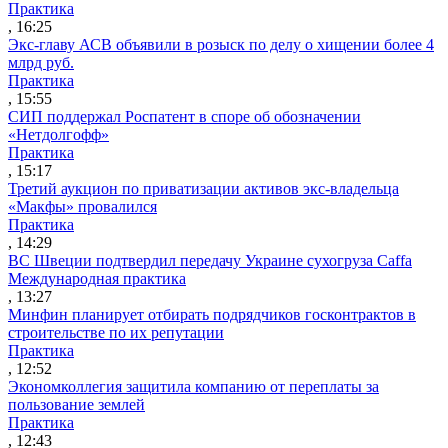
Практика
, 16:25
Экс-главу АСВ объявили в розыск по делу о хищении более 4
млрд руб.
Практика
, 15:55
СИП поддержал Роспатент в споре об обозначении
«Нетдолгофф»
Практика
, 15:17
Третий аукцион по приватизации активов экс-владельца
«Макфы» провалился
Практика
, 14:29
ВС Швеции подтвердил передачу Украине сухогруза Caffa
Международная практика
, 13:27
Минфин планирует отбирать подрядчиков госконтрактов в
строительстве по их репутации
Практика
, 12:52
Экономколлегия защитила компанию от переплаты за
пользование землей
Практика
, 12:43