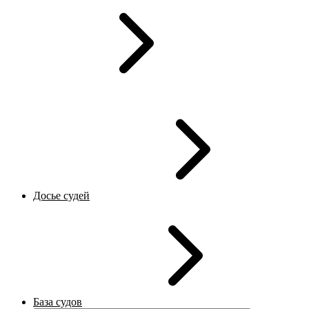
Досье судей
База судов