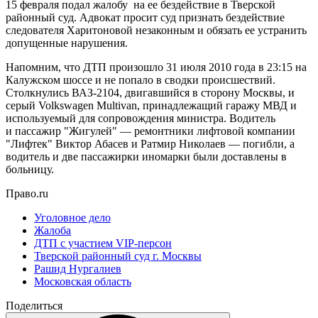
15 февраля подал жалобу на ее бездействие в Тверской
районный суд. Адвокат просит суд признать бездействие
следователя Харитоновой незаконным и обязать ее устранить
допущенные нарушения.
Напомним, что ДТП произошло 31 июля 2010 года в 23:15 на
Калужском шоссе и не попало в сводки происшествий.
Столкнулись ВАЗ-2104, двигавшийся в сторону Москвы, и
серый Volkswagen Multivan, принадлежащий гаражу МВД и
используемый для сопровождения министра. Водитель
и пассажир "Жигулей" — ремонтники лифтовой компании
"Лифтек" Виктор Абасев и Ратмир Николаев — погибли, а
водитель и две пассажирки иномарки были доставлены в
больницу.
Право.ru
Уголовное дело
Жалоба
ДТП с участием VIP-персон
Тверской районный суд г. Москвы
Рашид Нургалиев
Московская область
Поделиться