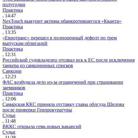
полугодии
Практика
, 14:47
NexTouch выкупит активы обанкротившегося «Кванта»
Практика
, 13:35
«Евротранс» перешел в полноценный дефолт по трем
выпускам облигаций
Практика
, 12:31
Российский судовладелец отозвал иск к ЕС после исключения
танкера из санкционных списков
Санкции
, 12:23
ФАС возбудила дело из-за ограничений при страховании
заемщиков
Практика
, 12:06
Самарская ККС приняла отставку главы облсуда Шилова
после проверки Генпрокуратуры
Судьи
, 11:48
ВККС открыла семь новых вакансий
Судьи
, 11:28