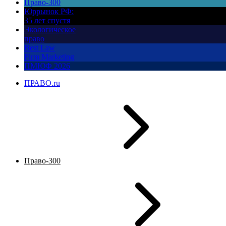
Право-300
Юррынок РФ:
35 лет спустя
Экологическое
право
Best Law
Firm Marketing
ПМЮФ 2026
ПРАВО.ru
Право-300