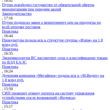
, 18:02
Путин освободил государство от обязательной оферты
миноритариям при передаче акций
Законодательство
, 17:16
Путин подписал закон о мониторинге цен на продукты по
всей цепочке поставок
Практика
, 16:44
Прокуратура подала иск к структуре группы «Илим» на 1,8
млрд руб.
Практика
, 16:35
Экономколлегия ВС рассмотрит спор о классификации товара
по ВЭД ЕАЭС
Практика
, 16:24
Дочерняя компания «Мегафона» подала иск к «М.Видео» на
1,8 млрд руб.
Практика
, 15:50
СИП проверит отмену патента на систему управления
устройствами после возражений «Яндекса»
Практика
, 15:17