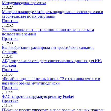
Международная практика
, 13:27
Минфин планирует отбирать подрядчиков госконтрактов в
строительстве по их репутации
Практика
, 12:52
Экономколлегия защитила компанию от переплаты за
пользование землей
Практика
, 12:43
Великобритания расширила антироссийские санкции
Санкции
, 12:41
АБД предложила стандарт синтетических данных для ИИ-
моделей
Практика
, 11:53
«Билайн» подал встречный иск к Т2 из-за слова «микс» в
названии бренда мультиподписки
Практика
, 11:44
ФАС запретила наружную рекламу Fonbet
Практика
, 11:23
IT-бизнес просит упростить использование данных граждан