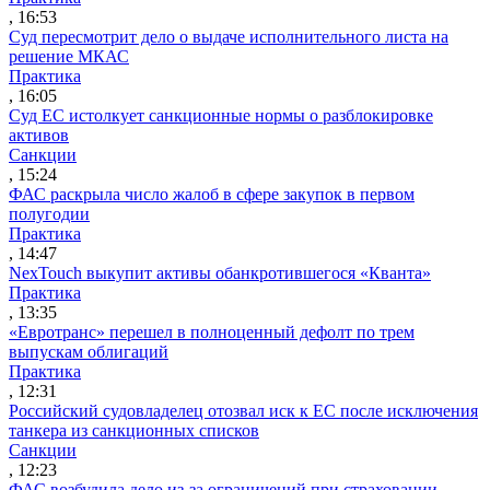
, 16:53
Суд пересмотрит дело о выдаче исполнительного листа на
решение МКАС
Практика
, 16:05
Суд ЕС истолкует санкционные нормы о разблокировке
активов
Санкции
, 15:24
ФАС раскрыла число жалоб в сфере закупок в первом
полугодии
Практика
, 14:47
NexTouch выкупит активы обанкротившегося «Кванта»
Практика
, 13:35
«Евротранс» перешел в полноценный дефолт по трем
выпускам облигаций
Практика
, 12:31
Российский судовладелец отозвал иск к ЕС после исключения
танкера из санкционных списков
Санкции
, 12:23
ФАС возбудила дело из-за ограничений при страховании