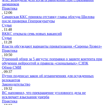
заемщиков
Практика
, 12:06
Самарская ККС приняла отставку главы облсуда Шилова
после проверки Генпрокуратуры
Судьи
, 11:48
ВККС открыла семь новых вакансий
Судьи
, 11:28
Власти обсуждают варианты приватизации «Сирены-Трэвел»
Практика
, 10:50
Утренний обзор за 5 августа: поправки о защите контента при
обучении нейросетей и правила «социальных» СЗПК
Обзор СМИ
, 09:37
Путин подписал закон об ограничениях для осужденных
релокантов
Законодательство
, 19:32
ВС напомнил, что прекращение уголовного дела не
исключает взыскания ущерба
Практика