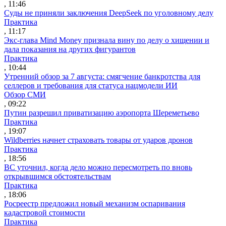
, 11:46
Суды не приняли заключения DeepSeek по уголовному делу
Практика
, 11:17
Экс-глава Mind Money признала вину по делу о хищении и
дала показания на других фигурантов
Практика
, 10:44
Утренний обзор за 7 августа: смягчение банкротства для
селлеров и требования для статуса нацмодели ИИ
Обзор СМИ
, 09:22
Путин разрешил приватизацию аэропорта Шереметьево
Практика
, 19:07
Wildberries начнет страховать товары от ударов дронов
Практика
, 18:56
ВС уточнил, когда дело можно пересмотреть по вновь
открывшимся обстоятельствам
Практика
, 18:06
Росреестр предложил новый механизм оспаривания
кадастровой стоимости
Практика