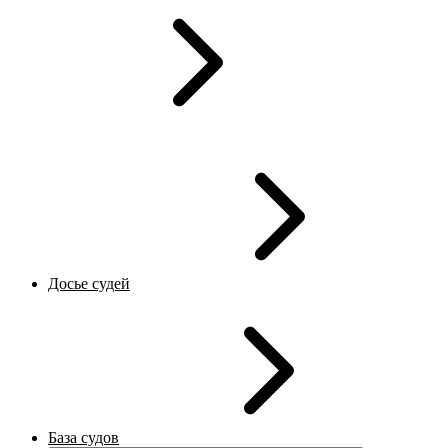
Досье судей
База судов