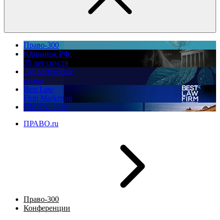
Право-300
Юррынок РФ:
35 лет спустя
Экологическое
право
Best Law
Firm Marketing
ПМЮФ 2026
ПРАВО.ru
Право-300
Конференции