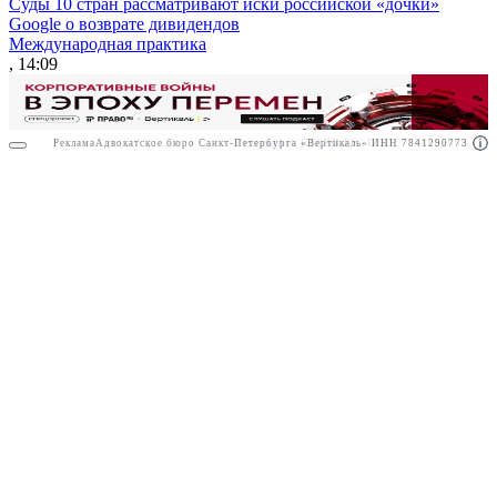
Суды 10 стран рассматривают иски российской «дочки»
Google о возврате дивидендов
Международная практика
, 14:09
Реклама
Адвокатское бюро Санкт-Петербурга «Вертикаль» ИНН 7841290773
Реклама
АО"ПРАВО.РУ" ИНН: 7708095468