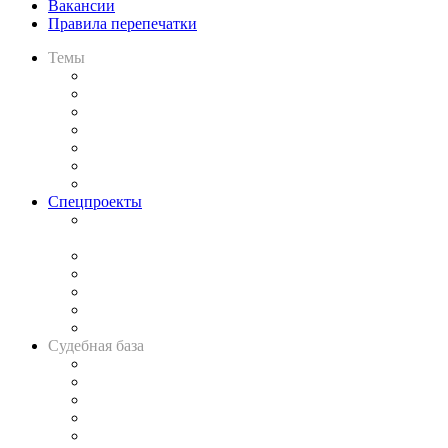
Вакансии
Правила перепечатки
Темы
Практика
Законодательство
Процесс
Исследования
Рынок юридических услуг
Юридическое сообщество
Важнейшие правовые темы в прессе
Спецпроекты
Подкаст «В здравом уме
и твёрдой памяти»
Legal Design
Банкротная панорама
Советы для литигаторов
Сговоры на торгах
Авто
Судебная база
Картотека арбитражных дел
Решения арбитражных судов
Календарь рассмотрения арбитражных дел
Досье судей
Информация о судах