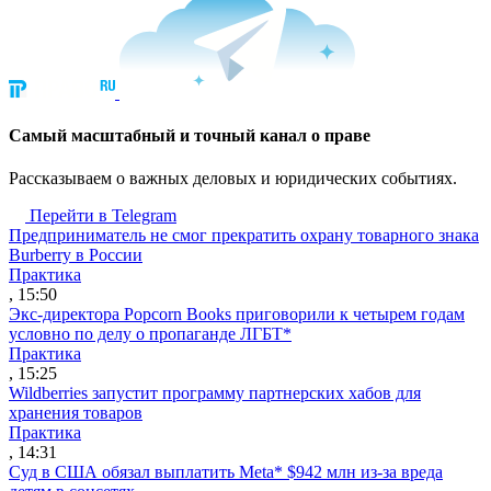
Cамый масштабный и точный канал о праве
Рассказываем о важных деловых и юридических событиях.
Перейти в Telegram
Предприниматель не смог прекратить охрану товарного знака
Burberry в России
Практика
, 15:50
Экс-директора Popcorn Books приговорили к четырем годам
условно по делу о пропаганде ЛГБТ*
Практика
, 15:25
Wildberries запустит программу партнерских хабов для
хранения товаров
Практика
, 14:31
Суд в США обязал выплатить Meta* $942 млн из-за вреда