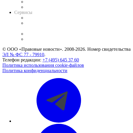
RSS лента новостей
Вакансии для юристов
Сервисы
Справочно-правовая система
Casebook: мониторинг дел
и компаний
Caselook: поиск и анализ практики
CASE.ONE: управление юридической службой
© ООО «Правовые новости». 2008-2026.
Номер свидетельства
ЭЛ № ФС 77 - 79910
.
Телефон редакции:
+7 (495) 645 37 60
Политика использования cookie-файлов
Политика конфиденциальности