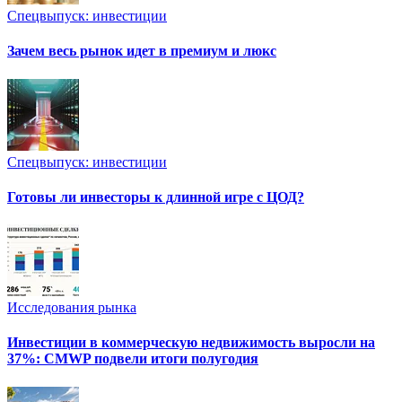
Спецвыпуск: инвестиции
Зачем весь рынок идет в премиум и люкс
Спецвыпуск: инвестиции
Готовы ли инвесторы к длинной игре с ЦОД?
Исследования рынка
Инвестиции в коммерческую недвижимость выросли на
37%: CMWP подвели итоги полугодия