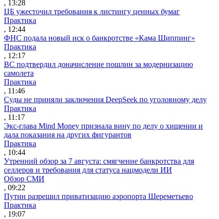
, 13:28
ЦБ ужесточил требования к листингу ценных бумаг
Практика
, 12:44
ФНС подала новый иск о банкротстве «Кама Шиппинг»
Практика
, 12:17
ВС подтвердил доначисление пошлин за модернизацию
самолета
Практика
, 11:46
Суды не приняли заключения DeepSeek по уголовному делу
Практика
, 11:17
Экс-глава Mind Money признала вину по делу о хищении и
дала показания на других фигурантов
Практика
, 10:44
Утренний обзор за 7 августа: смягчение банкротства для
селлеров и требования для статуса нацмодели ИИ
Обзор СМИ
, 09:22
Путин разрешил приватизацию аэропорта Шереметьево
Практика
, 19:07