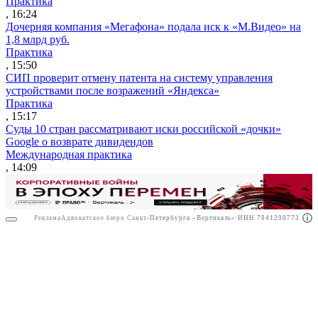
Практика
, 16:24
Дочерняя компания «Мегафона» подала иск к «М.Видео» на
1,8 млрд руб.
Практика
, 15:50
СИП проверит отмену патента на систему управления
устройствами после возражений «Яндекса»
Практика
, 15:17
Суды 10 стран рассматривают иски российской «дочки»
Google о возврате дивидендов
Международная практика
, 14:09
Реклама
Адвокатское бюро Санкт-Петербурга «Вертикаль» ИНН 7841290773
Реклама
ООО "Право.ру" ИНН: 7704835288