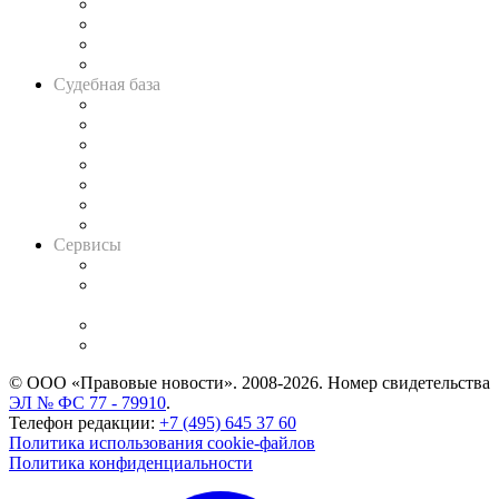
Банкротная панорама
Советы для литигаторов
Сговоры на торгах
Авто
Судебная база
Картотека арбитражных дел
Решения арбитражных судов
Календарь рассмотрения арбитражных дел
Досье судей
Информация о судах
RSS лента новостей
Вакансии для юристов
Сервисы
Справочно-правовая система
Casebook: мониторинг дел
и компаний
Caselook: поиск и анализ практики
CASE.ONE: управление юридической службой
© ООО «Правовые новости». 2008-2026.
Номер свидетельства
ЭЛ № ФС 77 - 79910
.
Телефон редакции:
+7 (495) 645 37 60
Политика использования cookie-файлов
Политика конфиденциальности