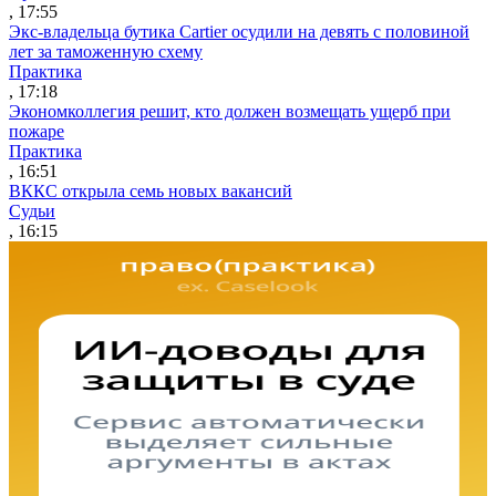
, 17:55
Экс-владельца бутика Cartier осудили на девять с половиной
лет за таможенную схему
Практика
, 17:18
Экономколлегия решит, кто должен возмещать ущерб при
пожаре
Практика
, 16:51
ВККС открыла семь новых вакансий
Судьи
, 16:15