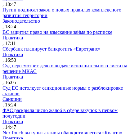
, 18:47
Путин подписал закон о новых правилах комплексного
развития территорий
Законодательство
, 18:24
ВС защитил право на взыскание займа по расписке
Практика
, 17:11
Сбербанк планирует банкротить «Евротранс»
Практика
, 16:53
Суд пересмотрит дело о выдаче исполнительного листа на
решение МКАС
Практика
, 16:05
Суд ЕС истолкует санкционные нормы о разблокировке
активов
Санкции
, 15:24
ФАС раскрыла число жалоб в сфере закупок в первом
полугодии
Практика
, 14:47
NexTouch выкупит активы обанкротившегося «Кванта»
Практика