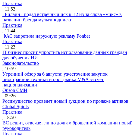
Практика
, 11:53
«Билайн» подал встречный иск к Т2 из-за слова «микс» в
названии бренда мультиподписки
Практика
, 11:44
ФАС запретила наружную рекламу Fonbet
Практика
, 11:23
IT-бизнес просит упростить использование данных граждан
для обучения ИИ
Законодательство
, 10:59
Утренний обзор за 6 августа: ужесточение закупок
иностранной техники и рост рынка M&A за счет
национализации
Обзор СМИ
, 09:26
Росимущество проведет новый аукцион по продаже активов
Global Spirits
Практика
, 18:50
ВС решит, отвечает ли по долгам брошенной компании новый
руководитель
Практика