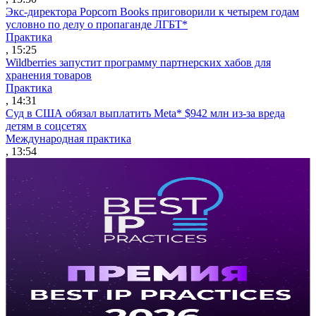
Экс-директора Popcorn Books приговорили к четырем годам
условно по делу о пропаганде ЛГБТ*
Практика
, 15:25
Wildberries запустит программу партнерских хабов для
хранения товаров
Практика
, 14:31
Суд в США обязал выплатить Meta* $942 млн из-за вреда
детям в соцсетях
Международная практика
, 13:54