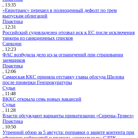
, 13:35
«Евротранс» перешел в полноценный дефолт по трем
выпускам облигаций
Практика
, 12:31
Российский судовладелец отозвал иск к ЕС после исключения
танкера из санкционных списков
Санкции
, 12:23
ФАС возбудила дело из-за ограничений при страховании
заемщиков
Практика
, 12:06
Самарская ККС приняла отставку главы облсуда Шилова
после проверки Генпрокуратуры
Судьи
, 11:48
ВККС открыла семь новых вакансий
Судьи
, 11:28
Власти обсуждают варианты приватизации «Сирены-Трэвел»
Практика
, 10:50
Утренний обзор за 5 августа: поправки о защите контента при
обучении нейросетей и правила «социальных» СЗПК