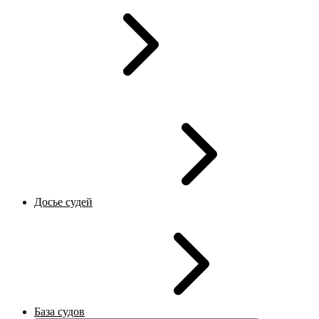
Досье судей
База судов