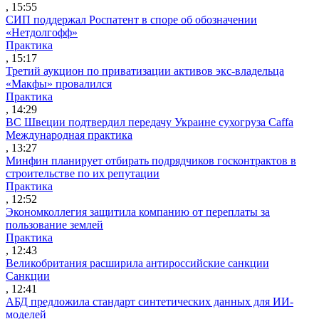
, 15:55
СИП поддержал Роспатент в споре об обозначении
«Нетдолгофф»
Практика
, 15:17
Третий аукцион по приватизации активов экс-владельца
«Макфы» провалился
Практика
, 14:29
ВС Швеции подтвердил передачу Украине сухогруза Caffa
Международная практика
, 13:27
Минфин планирует отбирать подрядчиков госконтрактов в
строительстве по их репутации
Практика
, 12:52
Экономколлегия защитила компанию от переплаты за
пользование землей
Практика
, 12:43
Великобритания расширила антироссийские санкции
Санкции
, 12:41
АБД предложила стандарт синтетических данных для ИИ-
моделей