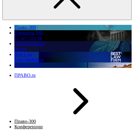
Право-300
Юррынок РФ:
35 лет спустя
Экологическое
право
Best Law
Firm Marketing
ПМЮФ 2026
ПРАВО.ru
Право-300
Конференции