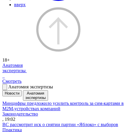
вверх
18+
Анатомия
экспертизы
Смотреть
Анатомия экспертизы
Новости
Анатомия
экспертизы
Минцифры предложило усилить контроль за сим-картами в
M2M-устройствах компаний
Законодательство
, 19:02
ВС рассмотрит иск о снятии партии «Яблоко» с выборов
Практика