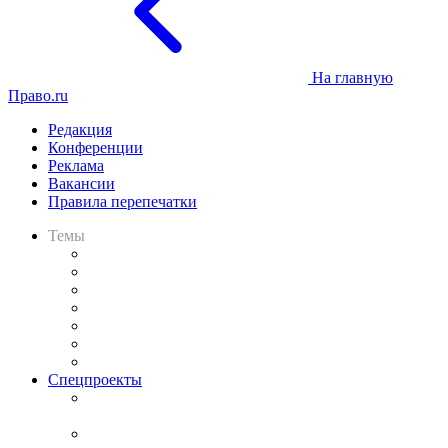
На главную
Право.ru
Редакция
Конференции
Реклама
Вакансии
Правила перепечатки
Темы
Практика
Законодательство
Процесс
Исследования
Рынок юридических услуг
Юридическое сообщество
Важнейшие правовые темы в прессе
Спецпроекты
Подкаст «В здравом уме
и твёрдой памяти»
Legal Design