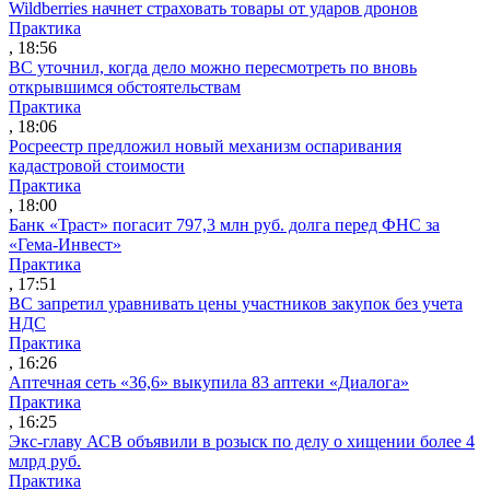
Wildberries начнет страховать товары от ударов дронов
Практика
, 18:56
ВС уточнил, когда дело можно пересмотреть по вновь
открывшимся обстоятельствам
Практика
, 18:06
Росреестр предложил новый механизм оспаривания
кадастровой стоимости
Практика
, 18:00
Банк «Траст» погасит 797,3 млн руб. долга перед ФНС за
«Гема-Инвест»
Практика
, 17:51
ВС запретил уравнивать цены участников закупок без учета
НДС
Практика
, 16:26
Аптечная сеть «36,6» выкупила 83 аптеки «Диалога»
Практика
, 16:25
Экс-главу АСВ объявили в розыск по делу о хищении более 4
млрд руб.
Практика