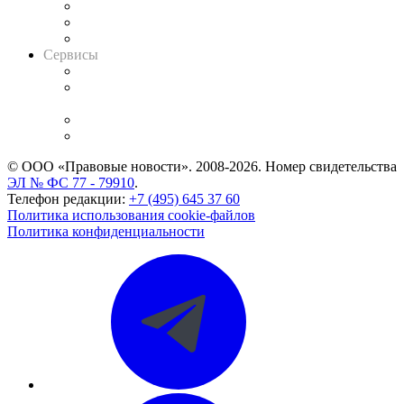
Информация о судах
RSS лента новостей
Вакансии для юристов
Сервисы
Справочно-правовая система
Casebook: мониторинг дел
и компаний
Caselook: поиск и анализ практики
CASE.ONE: управление юридической службой
© ООО «Правовые новости». 2008-2026.
Номер свидетельства
ЭЛ № ФС 77 - 79910
.
Телефон редакции:
+7 (495) 645 37 60
Политика использования cookie-файлов
Политика конфиденциальности