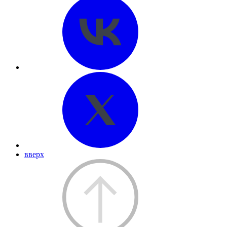
вверх