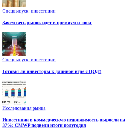
Спецвыпуск: инвестиции
Зачем весь рынок идет в премиум и люкс
Спецвыпуск: инвестиции
Готовы ли инвесторы к длинной игре с ЦОД?
Исследования рынка
Инвестиции в коммерческую недвижимость выросли на
37%: CMWP подвели итоги полугодия