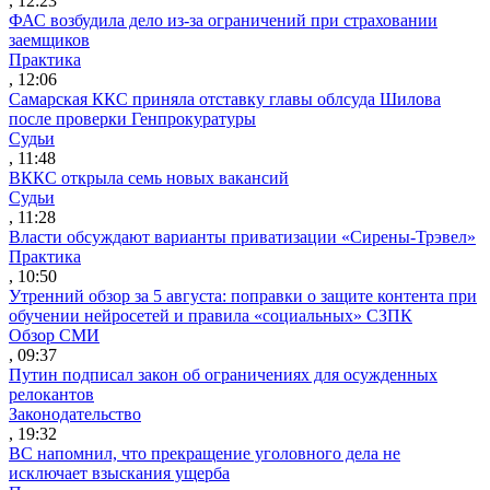
, 12:23
ФАС возбудила дело из-за ограничений при страховании
заемщиков
Практика
, 12:06
Самарская ККС приняла отставку главы облсуда Шилова
после проверки Генпрокуратуры
Судьи
, 11:48
ВККС открыла семь новых вакансий
Судьи
, 11:28
Власти обсуждают варианты приватизации «Сирены-Трэвел»
Практика
, 10:50
Утренний обзор за 5 августа: поправки о защите контента при
обучении нейросетей и правила «социальных» СЗПК
Обзор СМИ
, 09:37
Путин подписал закон об ограничениях для осужденных
релокантов
Законодательство
, 19:32
ВС напомнил, что прекращение уголовного дела не
исключает взыскания ущерба