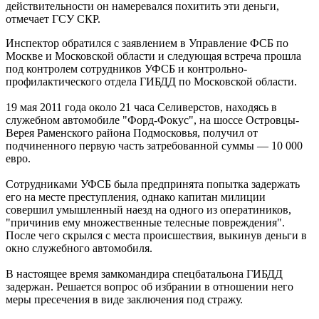
действительности он намеревался похитить эти деньги,
отмечает ГСУ СКР.
Инспектор обратился с заявлением в Управление ФСБ по
Москве и Московской области и следующая встреча прошла
под контролем сотрудников УФСБ и контрольно-
профилактического отдела ГИБДД по Московской области.
19 мая 2011 года около 21 часа Селиверстов, находясь в
служебном автомобиле "Форд-Фокус", на шоссе Островцы-
Верея Раменского района Подмосковья, получил от
подчиненного первую часть затребованной суммы — 10 000
евро.
Сотрудниками УФСБ была предпринята попытка задержать
его на месте преступления, однако капитан милиции
совершил умышленный наезд на одного из оператиников,
"причинив ему множественные телесные повреждения".
После чего скрылся с места происшествия, выкинув деньги в
окно служебного автомобиля.
В настоящее время замкомандира спецбатальона ГИБДД
задержан. Решается вопрос об избрании в отношении него
меры пресечения в виде заключения под стражу.