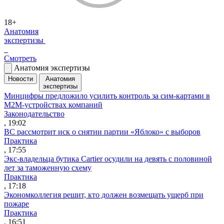
18+
Анатомия
экспертизы
Смотреть
Анатомия экспертизы
Новости
Анатомия
экспертизы
Минцифры предложило усилить контроль за сим-картами в
M2M-устройствах компаний
Законодательство
, 19:02
ВС рассмотрит иск о снятии партии «Яблоко» с выборов
Практика
, 17:55
Экс-владельца бутика Cartier осудили на девять с половиной
лет за таможенную схему
Практика
, 17:18
Экономколлегия решит, кто должен возмещать ущерб при
пожаре
Практика
, 16:51