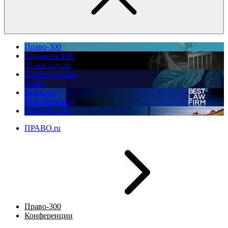
Право-300
Юррынок РФ:
35 лет спустя
Экологическое
право
Best Law
Firm Marketing
ПМЮФ 2026
ПРАВО.ru
Право-300
Конференции