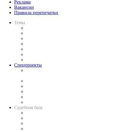
Реклама
Вакансии
Правила перепечатки
Темы
Практика
Законодательство
Процесс
Исследования
Рынок юридических услуг
Юридическое сообщество
Важнейшие правовые темы в прессе
Спецпроекты
Подкаст «В здравом уме
и твёрдой памяти»
Legal Design
Банкротная панорама
Советы для литигаторов
Сговоры на торгах
Авто
Судебная база
Картотека арбитражных дел
Решения арбитражных судов
Календарь рассмотрения арбитражных дел
Досье судей