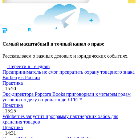
Cамый масштабный и точный канал о праве
Рассказываем о важных деловых и юридических событиях.
Перейти в Telegram
Предприниматель не смог прекратить охрану товарного знака
Burberry в России
Практика
, 15:50
Экс-директора Popcorn Books приговорили к четырем годам
условно по делу о пропаганде ЛГБТ*
Практика
, 15:25
Wildberries запустит программу партнерских хабов для
хранения товаров
Практика
, 14:31