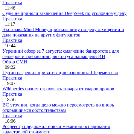
Практика
, 11:46
Суды не приняли заключения DeepSeek по уголовному делу
Практика
, 11:17
Экс-глава Mind Money признала вину по делу о хищении и
дала показания на других фигурантов
Практика
, 10:44
Утренний обзор за 7 августа: смягчение банкротства для
селлеров и требования для статуса нацмодели ИИ
Обзор СМИ
, 09:22
Путин разрешил приватизацию аэропорта Шереметьево
Практика
, 19:07
Wildberries начнет страховать товары от ударов дронов
Практика
, 18:56
ВС уточнил, когда дело можно пересмотреть по вновь
открывшимся обстоятельствам
Практика
, 18:06
Росреестр предложил новый механизм оспаривания
кадастровой стоимости