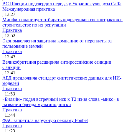
ВС Швеции подтвердил передачу Украине сухогруза Caffa
Международная практика
, 13:27
Минфин планирует отбирать подрядчиков госконтрактов в
строительстве по их репутации
Практика
, 12:52
Экономколлегия защитила компанию от переплаты за
пользование землей
Практика
, 12:43
Великобритания расширила антироссийские санкции
Санкции
, 12:41
АБД предложила стандарт синтетических данных для ИИ-
моделей
Практика
, 11:53
«Билайн» подал встречный иск к Т2 из-за слова «микс» в
названии бренда мультиподписки
Практика
, 11:44
ФАС запретила наружную рекламу Fonbet
Практика
, 11:23