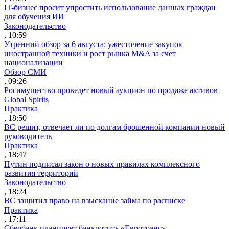
IT-бизнес просит упростить использование данных граждан
для обучения ИИ
Законодательство
, 10:59
Утренний обзор за 6 августа: ужесточение закупок
иностранной техники и рост рынка M&A за счет
национализации
Обзор СМИ
, 09:26
Росимущество проведет новый аукцион по продаже активов
Global Spirits
Практика
, 18:50
ВС решит, отвечает ли по долгам брошенной компании новый
руководитель
Практика
, 18:47
Путин подписал закон о новых правилах комплексного
развития территорий
Законодательство
, 18:24
ВС защитил право на взыскание займа по расписке
Практика
, 17:11
Сбербанк планирует банкротить «Евротранс»