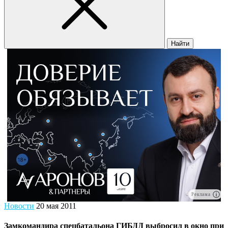
Найти
Реклама
Новости
20 мая 2011
Замкомандира спецбатальона ГИБДД выбросил в окно при