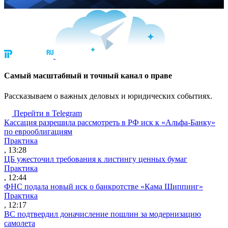
Cамый масштабный и точный канал о праве
Рассказываем о важных деловых и юридических событиях.
Перейти в Telegram
Кассация разрешила рассмотреть в РФ иск к «Альфа-Банку»
по еврооблигациям
Практика
, 13:28
ЦБ ужесточил требования к листингу ценных бумаг
Практика
, 12:44
ФНС подала новый иск о банкротстве «Кама Шиппинг»
Практика
, 12:17
ВС подтвердил доначисление пошлин за модернизацию
самолета