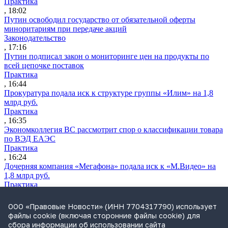
Практика
, 18:02
Путин освободил государство от обязательной оферты
миноритариям при передаче акций
Законодательство
, 17:16
Путин подписал закон о мониторинге цен на продукты по
всей цепочке поставок
Практика
, 16:44
Прокуратура подала иск к структуре группы «Илим» на 1,8
млрд руб.
Практика
, 16:35
Экономколлегия ВС рассмотрит спор о классификации товара
по ВЭД ЕАЭС
Практика
, 16:24
Дочерняя компания «Мегафона» подала иск к «М.Видео» на
1,8 млрд руб.
Практика
, 15:50
СИП проверит отмену патента на систему управления
ООО «Правовые Новости» (ИНН 7704317790) использует
устройствами после возражений «Яндекса»
файлы cookie (включая сторонние файлы cookie) для
Практика
сбора информации об использовании сайта