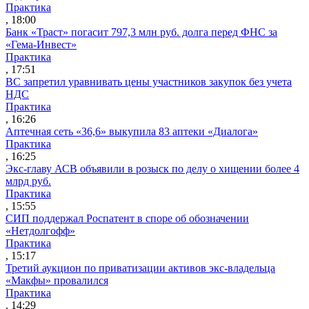
Практика
, 18:00
Банк «Траст» погасит 797,3 млн руб. долга перед ФНС за
«Гема-Инвест»
Практика
, 17:51
ВС запретил уравнивать цены участников закупок без учета
НДС
Практика
, 16:26
Аптечная сеть «36,6» выкупила 83 аптеки «Диалога»
Практика
, 16:25
Экс-главу АСВ объявили в розыск по делу о хищении более 4
млрд руб.
Практика
, 15:55
СИП поддержал Роспатент в споре об обозначении
«Нетдолгофф»
Практика
, 15:17
Третий аукцион по приватизации активов экс-владельца
«Макфы» провалился
Практика
, 14:29