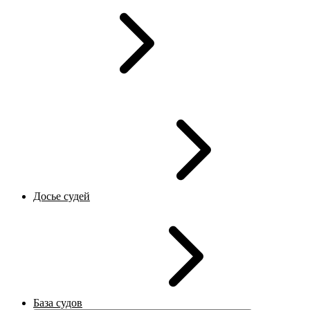
Досье судей
База судов