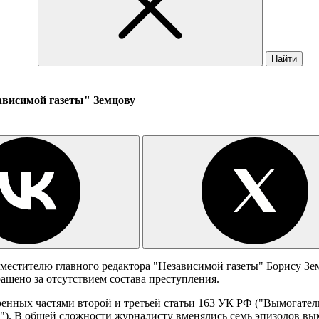
Найти
ависимой газеты" Земцову
заместителю главного редактора "Независимой газеты" Борису З
ащено за отсутствием состава преступления.
нных частями второй и третьей статьи 163 УК РФ ("Вымогатель
а"). В общей сложности журналисту вменялись семь эпизодов вы