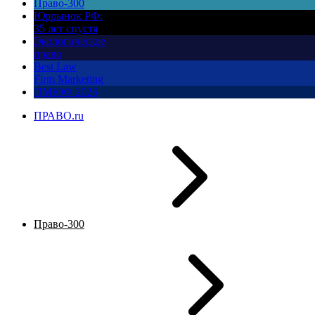
Право-300
Юррынок РФ:
35 лет спустя
Экологическое
право
Best Law
Firm Marketing
ПМЮФ 2026
ПРАВО.ru
Право-300